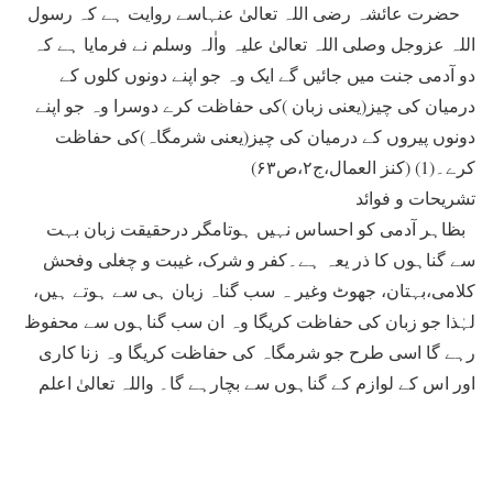
حضرت عائشہ رضی اللہ تعالیٰ عنہاسے روایت ہے کہ رسول
اللہ عزوجل وصلی اللہ تعالیٰ علیہ واٰلہ وسلم نے فرمایا ہے کہ
دو آدمی جنت میں جائیں گے ایک وہ جو اپنے دونوں کلوں کے
درمیان کی چیز(یعنی زبان )کی حفاظت کرے دوسرا وہ جو اپنے
دونوں پیروں کے درمیان کی چیز(یعنی شرمگاہ)کی حفاظت
کرے۔(1) (کنز العمال،ج۲،ص۶۳)
تشریحات و فوائد
بظاہر آدمی کو احساس نہیں ہوتامگر درحقیقت زبان بہت
سے گناہوں کا ذر یعہ ہے۔کفر و شرک، غیبت و چغلی وفحش
کلامی،بہتان، جھوٹ وغیر ہ سب گناہ زبان ہی سے ہوتے ہیں،
لہٰذا جو زبان کی حفاظت کریگا وہ ان سب گناہوں سے محفوظ
رہے گا اسی طرح جو شرمگاہ کی حفاظت کریگا وہ زنا کاری
اور اس کے لوازم کے گناہوں سے بچارہے گا۔ واللہ تعالیٰ اعلم