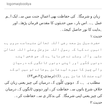
logomaqbooliya
زبان و شرمگاہ کی حفاظت بھی اعمالِ جنت میں سے ایک اہم
عمل ہے۔اس بارے میں حدیثوں کا مقدس فرمان پڑھئے اور
ہدایت کا نور حاصل کیجئے۔
حدیث:۱
حضرت سہل بن سعد رضی اللہ تعالیٰ عنہماسے مروی ہے
انہوں نے کہا کہ رسول اللہ عزوجل وصلی اللہ تعالیٰ
علیہ واٰلہ وسلم نے فرمایا ہے کہ جو شخص اپنے
دونوں کلّوں اور اپنی دونوں ٹانگوں کے درمیان
والی چیز کا میرے لیے ضامن ہوجائے تو میں اس کے
لیے جنت کا ضامن ہوں۔(1) (ترمذی،ج۲،ص۶۳)
مطلب یہ ہے کہ دونوں کلّوں کے درمیان کی چیز یعنی زبان کی
خلافِ شرع باتوں سے حفاظت کرے اور دونوں ٹانگوں کے درمیان
کی چیز یعنی اپنی شرمگاہ کی بدکار ی سے حفاظت کرے۔
حدیث:۲