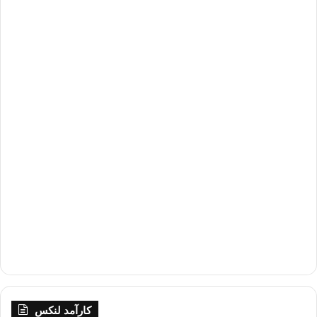
کارآمد لنکس