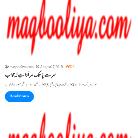
maqbooliya.com
August 27, 2019
528
سر سے پا تک ہر اَدا ہے لاجواب
سر سے پا تک ہر اَدا ہے لاجواب خوبرویوں میں نہیں تیرا جواب حسن ہے بے مثل صورت لا جواب…
Read More »