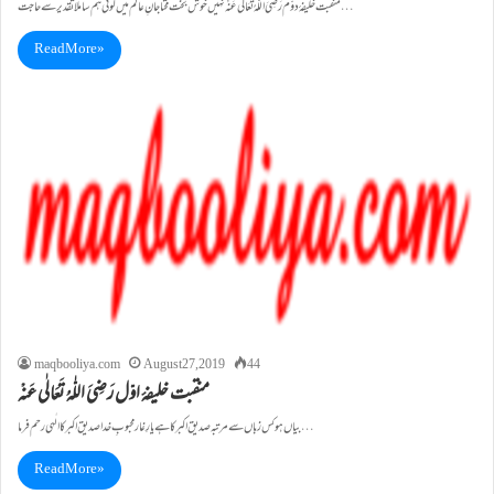
منقبت خلیفۂ دوّم رَضِیَ اللّٰہُ تَعَالٰی عَنْہ نہیں خوش بخت محتاجانِ عالم میں کوئی ہم سا ملا تقدیر سے حاجت…
Read More »
maqbooliya.com
August 27, 2019
44
منقبت خلیفۂ اوّل رَضِیَ اللّٰہُ تَعَالٰی عَنْہ
بیاں ہو کس زباں سے مرتبہ صدیق اکبر کا ہے یارِ غار محبوبِ خدا صدیق اکبر کا الٰہی رحم فرما…
Read More »