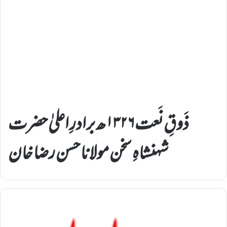
ذَوقِ نَعت ۱۳۲۶ھ برادرِ اعلیٰ حضرت
شہنشاہِ سخن مولانا حسن رضا خان