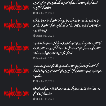
عورت کس جگہ پر اعتکاف کرے گی؟مسجد بیت کسے کہتے ہیں؟کیا عورتیں مسجد میں
اعتکاف کر سکتی ہیں؟
October 21, 2021
کیا بیہوش ہونے سے اعتکاف ٹوٹ جاتا ہے؟ اگر معتکف کو احتلام ہو جائے تو کیا
اس کا اعتکاف ٹوٹ جائے گا؟فنائے مسجد کسے کہتے ہیں ، اور کیا معتکف فنائے مسجد
میں جا سکتا ہے؟
October 21, 2021
کیا معتکف اعتکاف کے دوران مسجد کے اندر ضرورتاً دنیوی بات چیت کر سکتا ہے؟
معتکف کن حاجات کی بنا پر مسجد سے نکل سکتا ہے؟ اگر کسی وجہ سے معتکف کا روزہ
ٹوٹ گیا تو کیا اس کا اعتکاف بھی ٹوٹ جائے گا؟
October 21, 2021
اگر معتکف کسی حاجت کی بنا پر اعتکاف گاہ سے باہر نکلے تو کیا اسے کپڑے سے منہ
چھپانا ضروری ہے؟اعتکاف کی کتنی قسمیں ہیں؟کیا معتکف مسجد میں خرید و فروخت کر
سکتا ہے؟
October 21, 2021
جان بوجھ کر روزہ ٹوڑنے اور جماع کرنے سے صرف قضاء لازم ہے یا کفارہ بھی؟ قضا
روزے کی نیت کا حکم
October 14, 2021