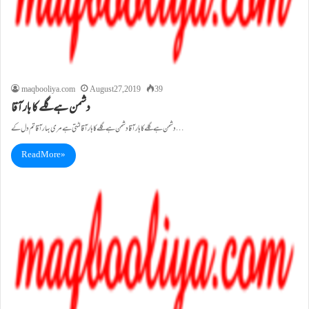
maqbooliya.com
August 27, 2019
39
دشمن ہے گلے کا ہار آقا
دشمن ہے گلے کا ہار آقا دشمن ہے گلے کا ہار آقا لٹتی ہے مری بہار آقا تم دل کے…
Read More »