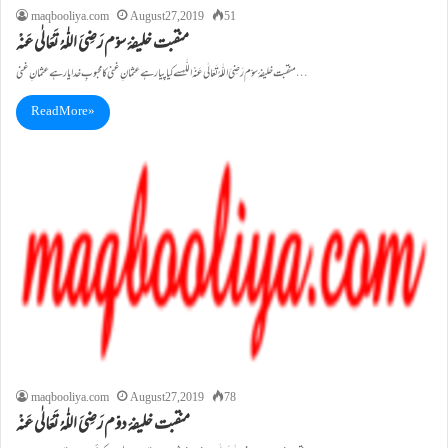
maqbooliya.com
August 27, 2019
51
منقبت خلیفۂ سوّم رَضِیَ اللّٰہُ تَعَالٰی عَنْہ
منقبت خلیفۂ سوّم رَضِیَ اللّٰہُ تَعَالٰی عَنْہ اللّٰہسے کیا پیار ہے عثمانِ غنی کا محبوبِ خدا یار ہے عثمانِ غنی…
Read More »
maqbooliya.com
August 27, 2019
78
منقبت خلیفۂ دوّم رَضِیَ اللّٰہُ تَعَالٰی عَنْہ