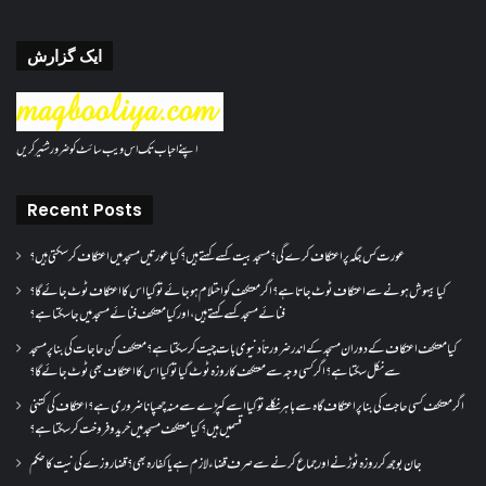
ایک گزارش
اپنے احباب تک اس ویب سائٹ کو ضرور شئیر کریں
Recent Posts
عورت کس جگہ پر اعتکاف کرے گی؟مسجد بیت کسے کہتے ہیں؟کیا عورتیں مسجد میں اعتکاف کر سکتی ہیں؟
کیا بیہوش ہونے سے اعتکاف ٹوٹ جاتا ہے؟ اگر معتکف کو احتلام ہو جائے تو کیا اس کا اعتکاف ٹوٹ جائے گا؟
فنائے مسجد کسے کہتے ہیں ، اور کیا معتکف فنائے مسجد میں جا سکتا ہے؟
کیا معتکف اعتکاف کے دوران مسجد کے اندر ضرورتاً دنیوی بات چیت کر سکتا ہے؟معتکف کن حاجات کی بنا پر مسجد
سے نکل سکتا ہے؟ اگر کسی وجہ سے معتکف کا روزہ ٹوٹ گیا تو کیا اس کا اعتکاف بھی ٹوٹ جائے گا؟
اگر معتکف کسی حاجت کی بنا پر اعتکاف گاہ سے باہر نکلے تو کیا اسے کپڑے سے منہ چھپانا ضروری ہے؟اعتکاف کی کتنی
قسمیں ہیں؟کیا معتکف مسجد میں خرید و فروخت کر سکتا ہے؟
جان بوجھ کر روزہ ٹوڑنے اور جماع کرنے سے صرف قضاء لازم ہے یا کفارہ بھی؟ قضا روزے کی نیت کا حکم