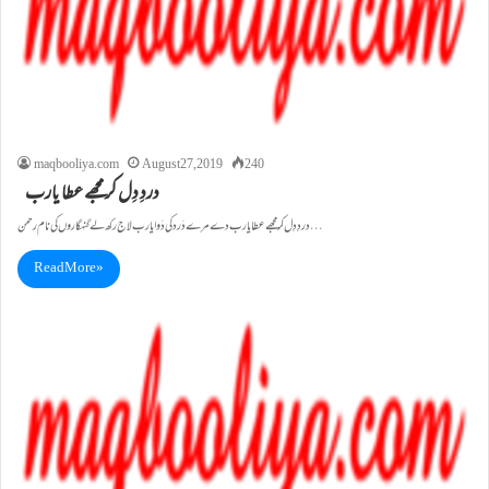
maqbooliya.com
August 27, 2019
240
دردِ دِل کر مجھے عطا یارب
دردِ دِل کر مجھے عطا یارب دے مرے دَرد کی دَوا یارب لاج رکھ لے گنہگاروں کی نام رحمن…
Read More »