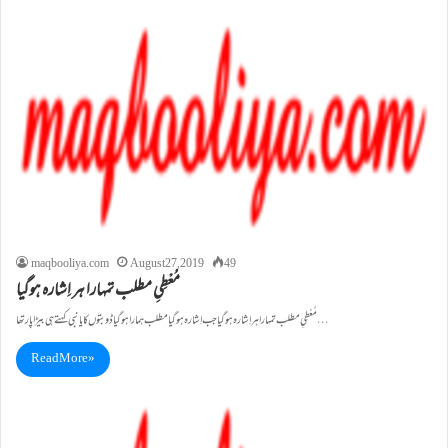
maqbooliya.com
August 27, 2019
49
مُعْطِیِ مطلب تمہارا ہر اِشارہ ہوگیا
مُعْطِیِ مطلب تمہارا ہر اِشارہ ہوگیا جب اِشارہ ہوگیا مطلب ہمارا ہوگیا ڈوبتوں کا یانبی کہتے ہی بیڑا پار تھا…
Read More »