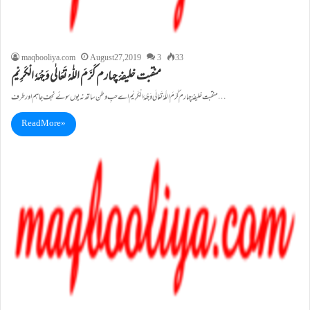
maqbooliya.com
August 27, 2019
3
33
منقبت خلیفۂ چہارم کَرَّمَ اللّٰہُ تَعَالٰی وَجْہَہٗ الْکَرِیْم
منقبت خلیفۂ چہارم کَرَّمَ اللّٰہُ تَعَالٰی وَجْہَہٗ الْکَرِیْم اے حبِ وطن ساتھ نہ یوں سوئے نجف جا ہم اور طرف…
Read More »