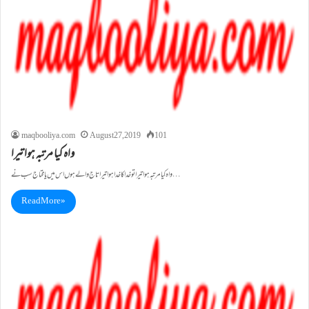
maqbooliya.com
August 27, 2019
101
واہ کیا مرتبہ ہوا تیرا
واہ کیا مرتبہ ہوا تیرا تو خدا کا خدا ہوا تیرا تاج والے ہوں اس میں یا محتاج سب نے…
Read More »