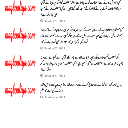
کیا بیہوش ہونے سے اعتکاف ٹوٹ جاتا ہے؟ اگر معتکف کو احتلام ہو جائے تو کیا
اس کا اعتکاف ٹوٹ جائے گا؟فنائے مسجد کسے کہتے ہیں ، اور کیا معتکف فنائے مسجد
میں جا سکتا ہے؟
October 21, 2021
کیا معتکف اعتکاف کے دوران مسجد کے اندر ضرورتاً دنیوی بات چیت کر سکتا ہے؟
معتکف کن حاجات کی بنا پر مسجد سے نکل سکتا ہے؟ اگر کسی وجہ سے معتکف کا روزہ
ٹوٹ گیا تو کیا اس کا اعتکاف بھی ٹوٹ جائے گا؟
October 21, 2021
اگر معتکف کسی حاجت کی بنا پر اعتکاف گاہ سے باہر نکلے تو کیا اسے کپڑے سے منہ
چھپانا ضروری ہے؟اعتکاف کی کتنی قسمیں ہیں؟کیا معتکف مسجد میں خرید و فروخت کر
سکتا ہے؟
October 21, 2021
جان بوجھ کر روزہ ٹوڑنے اور جماع کرنے سے صرف قضاء لازم ہے یا کفارہ بھی؟ قضا
روزے کی نیت کا حکم
October 14, 2021