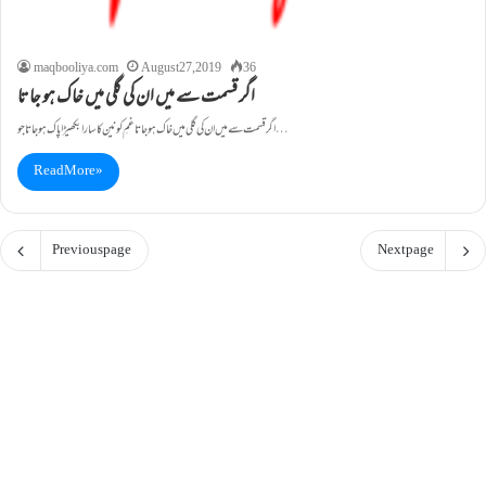
maqbooliya.com
August 27, 2019
36
اگر قسمت سے میں ان کی گلی میں خاک ہو جاتا
اگر قسمت سے میں ان کی گلی میں خاک ہو جاتا غمِ کونین کا سارا بکھیڑا پاک ہو جاتا جو…
Read More »
Previous page
Next page