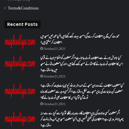
Terms & Conditions
Recent Posts
عورت کس جگہ پر اعتکاف کرے گی؟مسجد بیت کسے کہتے ہیں؟کیا عورتیں مسجد میں
اعتکاف کر سکتی ہیں؟
October 21, 2021
کیا بیہوش ہونے سے اعتکاف ٹوٹ جاتا ہے؟ اگر معتکف کو احتلام ہو جائے تو کیا
اس کا اعتکاف ٹوٹ جائے گا؟فنائے مسجد کسے کہتے ہیں ، اور کیا معتکف فنائے مسجد
میں جا سکتا ہے؟
October 21, 2021
کیا معتکف اعتکاف کے دوران مسجد کے اندر ضرورتاً دنیوی بات چیت کر سکتا ہے؟
معتکف کن حاجات کی بنا پر مسجد سے نکل سکتا ہے؟ اگر کسی وجہ سے معتکف کا روزہ
ٹوٹ گیا تو کیا اس کا اعتکاف بھی ٹوٹ جائے گا؟
October 21, 2021
اگر معتکف کسی حاجت کی بنا پر اعتکاف گاہ سے باہر نکلے تو کیا اسے کپڑے سے منہ
چھپانا ضروری ہے؟اعتکاف کی کتنی قسمیں ہیں؟کیا معتکف مسجد میں خرید و فروخت کر
سکتا ہے؟