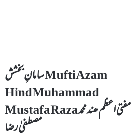
سامانِ بخشش Mufti Azam
Hind Muhammad
Mustafa Raza مفتی اعظم ھند محمد
مصطفیٰ رضا