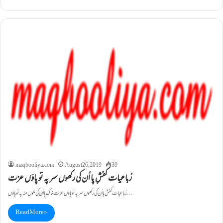
maqbooliya.com
August 26, 2019
39
رُباعیات کفشِ پا اُن کی رکھوں سر پہ تو پاؤں عزت
رُباعیات کفشِ پا اُن کی رکھوں سر پہ تو پاؤں عزت خاکِ پا اُن کی مَلوں منہ پہ تو پاؤں…
Read More »