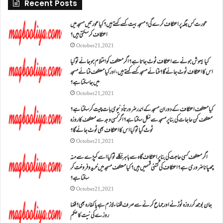
Recent Posts
عورت کس جگہ پر اعتکاف کرے گی؟مسجد بیت کسے کہتے ہیں؟کیا عورتیں مسجد میں
اعتکاف کر سکتی ہیں؟
October 21, 2021
کیا بیہوش ہونے سے اعتکاف ٹوٹ جاتا ہے؟ اگر معتکف کو احتلام ہو جائے تو کیا
اس کا اعتکاف ٹوٹ جائے گا؟فنائے مسجد کسے کہتے ہیں ، اور کیا معتکف فنائے مسجد
میں جا سکتا ہے؟
October 21, 2021
کیا معتکف اعتکاف کے دوران مسجد کے اندر ضرورتاً دنیوی بات چیت کر سکتا ہے؟
معتکف کن حاجات کی بنا پر مسجد سے نکل سکتا ہے؟ اگر کسی وجہ سے معتکف کا روزہ
ٹوٹ گیا تو کیا اس کا اعتکاف بھی ٹوٹ جائے گا؟
October 21, 2021
اگر معتکف کسی حاجت کی بنا پر اعتکاف گاہ سے باہر نکلے تو کیا اسے کپڑے سے منہ
چھپانا ضروری ہے؟اعتکاف کی کتنی قسمیں ہیں؟کیا معتکف مسجد میں خرید و فروخت کر
سکتا ہے؟
October 21, 2021
جان بوجھ کر روزہ ٹوڑنے اور جماع کرنے سے صرف قضاء لازم ہے یا کفارہ بھی؟ قضا
روزے کی نیت کا حکم