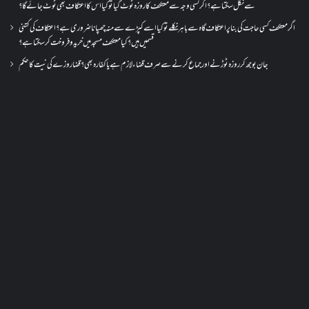
سے نکل سکتا ہے؟ اگر کسی وجہ سے معتکف کا روزہ ٹوٹ گیا تو کیا اس کا اعتکاف بھی ٹوٹ جائے گا؟
اگر معتکف کسی حاجت کی بنا پر اعتکاف گاہ سے باہر نکلے تو کیا اسے کپڑے سے منہ چھپانا ضروری ہے؟اعتکاف کی کتنی
قسمیں ہیں؟کیا معتکف مسجد میں خرید و فروخت کر سکتا ہے؟
جان بوجھ کر روزہ ٹوڑنے اور جماع کرنے سے صرف قضاء لازم ہے یا کفارہ بھی؟ قضا روزے کی نیت کا حکم