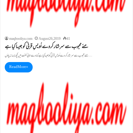
maqbooliya.com
August 26, 2019
41
مئے محبوب سے سرشار کردے اُویسِ قرَنی کو جیسا کیا ہے
مئے محبوب سے سرشار کردے اُویسِ قرَنی کو جیسا کیا ہے گما دے اپنی اُلفت میں کچھ ایسا نہ پاؤں…
Read More »