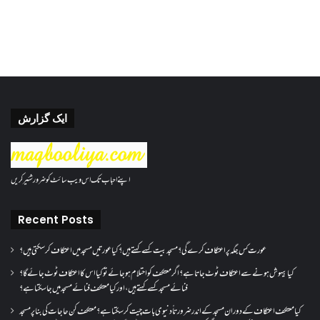
ایک گزارش
اپنے احباب تک اس ویب سائٹ کو ضرور شئیر کریں
Recent Posts
عورت کس جگہ پر اعتکاف کرے گی؟مسجد بیت کسے کہتے ہیں؟کیا عورتیں مسجد میں اعتکاف کر سکتی ہیں؟
کیا بیہوش ہونے سے اعتکاف ٹوٹ جاتا ہے؟ اگر معتکف کو احتلام ہو جائے تو کیا اس کا اعتکاف ٹوٹ جائے گا؟
فنائے مسجد کسے کہتے ہیں ، اور کیا معتکف فنائے مسجد میں جا سکتا ہے؟
کیا معتکف اعتکاف کے دوران مسجد کے اندر ضرورتاً دنیوی بات چیت کر سکتا ہے؟معتکف کن حاجات کی بنا پر مسجد