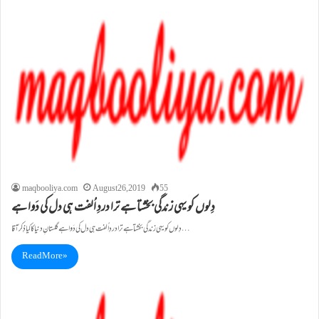
maqbooliya.com
August 26, 2019
55
دِلوں کو یہی زندگی بخشتا ہے ترا دردِ اُلفت ہی دل کی دَوا ہے
دِلوں کو یہی زندگی بخشتا ہے ترا دردِ اُلفت ہی دل کی دَوا ہے گلستانِ دنیا کا کیا ذِکر آقا…
Read More »