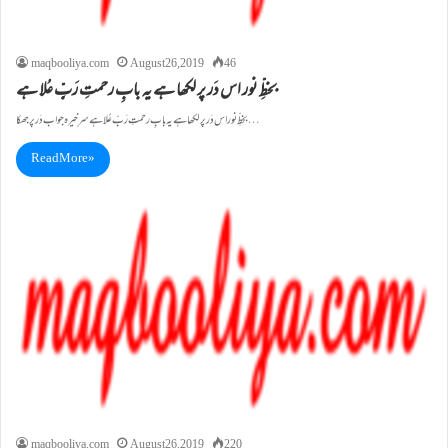
maqbooliya.com
August 26, 2019
46
بخطِّ نور اس دَر پر لکھا ہے یہ بابِ رحمتِ رَبِّ عُلا ہے
بخطِّ نور اس دَر پر لکھا ہے یہ بابِ رحمتِ رَبِّ عُلا ہے سرِ خیرہ جو اب دَر پر جھکا…
Read More »
maqbooliya.com
August 26, 2019
220