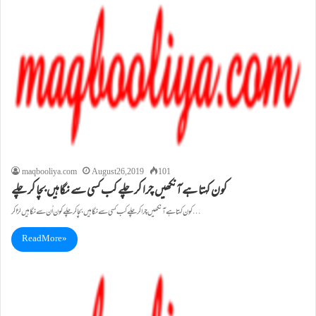
maqbooliya.com
August 26, 2019
101
کون کہتا ہے آنکھیں چرا کر چلے کب کسی سے نگاہیں بچا کر چلے
کون کہتا ہے آنکھیں چرا کر چلے کب کسی سے نگاہیں بچا کر چلے کون اُن سے نگاہیں لڑا کر…
Read More »