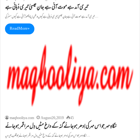
تیری آمد ہے موت آئی ہے جانِ عیسیٰ تیری دُہائی ہے
تیری آمد ہے موت آئی ہے جانِ عیسیٰ تیری دُہائی ہے کیوں وطن اپنا چھوڑ آئی ہے کیوں سفر کی…
Read More »
maqbooliya.com
August 26, 2019
45
نگاہِ مہر جو اس مہر کی اِدھر ہوجائے گنہ کے داغ مٹیں دِل مرا قمر ہوجائے
نگاہِ مہر جو اس مہر کی اِدھر ہوجائے گنہ کے داغ مٹیں دِل مرا قمر ہوجائے جو قلب تیرہ پہ…