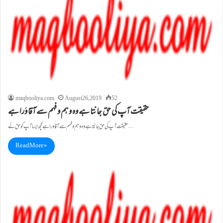
maqbooliya.com
August 26, 2019
52
حقیقت آپ کی حق جانتا ہے وہ وہم و فہم سے آقا وَرا ہے
حقیقت آپ کی حق جانتا ہے وہ وہم و فہم سے آقا وَرا ہے کچھ ایسا آپ کو حق نے…
Read More »