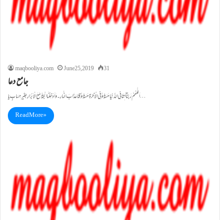
maqbooliya.com
June 25, 2019
31
جامع دعا
اَللّٰھُمَّ رَبَّنَآ اٰتِنَا فِی الدُّنْیَا حَسَنَةً وَّفِی الْاٰخِرَةِ حَسَنَةً وَّقِنَا عَذَابَ النَّارِ ۔ وَاَدْخِلْنَا الْجَنَّةَ مَعَ الْاَبْرَارِ بِغَیْرِ حِسَابٍ یَا…
Read More »