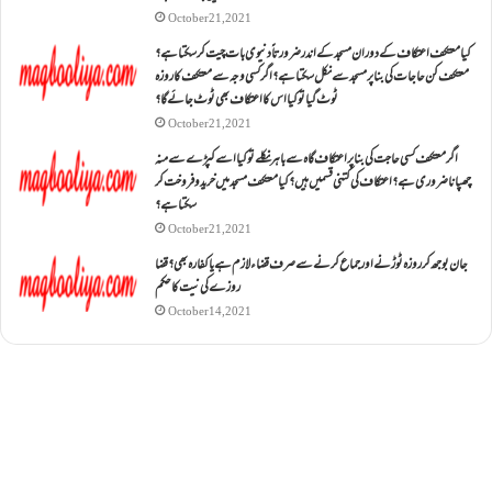
October 21, 2021
کیا معتکف اعتکاف کے دوران مسجد کے اندر ضرورتاً دنیوی بات چیت کر سکتا ہے؟
معتکف کن حاجات کی بنا پر مسجد سے نکل سکتا ہے؟ اگر کسی وجہ سے معتکف کا روزہ
ٹوٹ گیا تو کیا اس کا اعتکاف بھی ٹوٹ جائے گا؟
October 21, 2021
اگر معتکف کسی حاجت کی بنا پر اعتکاف گاہ سے باہر نکلے تو کیا اسے کپڑے سے منہ
چھپانا ضروری ہے؟اعتکاف کی کتنی قسمیں ہیں؟کیا معتکف مسجد میں خرید و فروخت کر
سکتا ہے؟
October 21, 2021
جان بوجھ کر روزہ ٹوڑنے اور جماع کرنے سے صرف قضاء لازم ہے یا کفارہ بھی؟ قضا
روزے کی نیت کا حکم
October 14, 2021