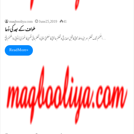
maqbooliya.com
June 25, 2019
41
طواف کے بعد کی دُعا
اَللّٰھُمَّ اِنَّکَ تَعْلَمُ سِرِّیْ وَعَلَانِیَتِیْ فَاقْبَلْ مَعْذِرَتِیْ وَتَعْلَمُ حَاجَتِیْ فَاَعْطِنِیْ سُؤْلِیْ وَتَعْلَمُ مَا فِیْ نَفْسِیْ فَاغْفِرْلِیْ ذُنُوْبِیْ ط اَللّٰھُمَّ اِنِّیْٓ…
Read More »