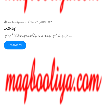
maqbooliya.com
June 28, 2019
20
پہلا مقدمہ
اُصولِ دین کے علم میں یہ بات ثابت شدہ ہے کہ کراماتِ اولیاء رحمۃ اللہ تعالیٰ علیہم اجمعین…
Read More »