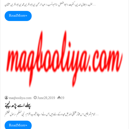
لقب: جلال الدین ،کنیت:ابو الفضل ،نام ونسب:عبد الرحمن بن ابو بکر بن محمد بن ابو بکر بن عثمان…
Read More »
maqbooliya.com
June 28, 2019
19
پہلے اسے پڑھ لیجئے
تمام تعریفیں اس مختارِ حقیقی اللہ جل مجدہ کے لئے ہیں جس نے اپنے مَحْبُوبِ مُکَرَّم، نَبِی مُعَظَّم،رَسولِ مُحْتَشَمْ…
Read More »