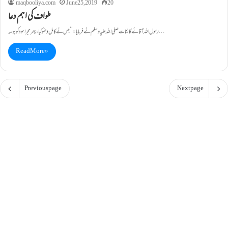
maqbooliya.com
June 25, 2019
20
طواف کی اہم دعا
رسول اللہ آقائے کائنات صلی اللہ علیہ وسلم نے فرمایا: ’’جس نے کامل وضو کیا، پھر حجرِ اسود کو بوسہ…
Read More »
Previous page
Next page