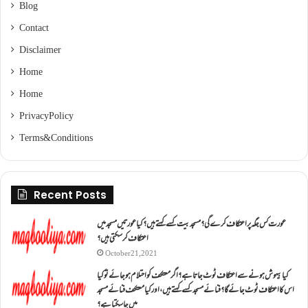
Blog
Contact
Disclaimer
Home
Home
Privacy Policy
Terms & Conditions
Recent Posts
عورت کس جگہ پر اعتکاف کرے گی؟مسجد بیت کسے کہتے ہیں؟کیا عورتیں مسجد میں
اعتکاف کر سکتی ہیں؟
October 21, 2021
کیا بیہوش ہونے سے اعتکاف ٹوٹ جاتا ہے؟ اگر معتکف کو احتلام ہو جائے تو کیا
اس کا اعتکاف ٹوٹ جائے گا؟فنائے مسجد کسے کہتے ہیں ، اور کیا معتکف فنائے مسجد
میں جا سکتا ہے؟