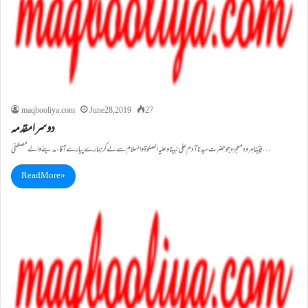
maqbooliya.com
June 28, 2019
27
دوسرامقدمہ
یقیناہروہ معجزہ جوحضرت سيدناآدم علی نبينا وعلیہ الصلوٰۃ والسلام سے لے کر ہمارے پیارے آقا، مدینے والے مصطفی…
Read More »