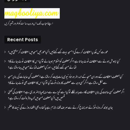
اپنے احباب تک اس ویب سائٹ کو ضرور شئیر کریں
Recent Posts
عورت کس جگہ پر اعتکاف کرے گی؟مسجد بیت کسے کہتے ہیں؟کیا عورتیں مسجد میں اعتکاف کر سکتی ہیں؟
کیا بیہوش ہونے سے اعتکاف ٹوٹ جاتا ہے؟ اگر معتکف کو احتلام ہو جائے تو کیا اس کا اعتکاف ٹوٹ جائے گا؟
فنائے مسجد کسے کہتے ہیں ، اور کیا معتکف فنائے مسجد میں جا سکتا ہے؟
کیا معتکف اعتکاف کے دوران مسجد کے اندر ضرورتاً دنیوی بات چیت کر سکتا ہے؟معتکف کن حاجات کی بنا پر مسجد
سے نکل سکتا ہے؟ اگر کسی وجہ سے معتکف کا روزہ ٹوٹ گیا تو کیا اس کا اعتکاف بھی ٹوٹ جائے گا؟
اگر معتکف کسی حاجت کی بنا پر اعتکاف گاہ سے باہر نکلے تو کیا اسے کپڑے سے منہ چھپانا ضروری ہے؟اعتکاف کی کتنی
قسمیں ہیں؟کیا معتکف مسجد میں خرید و فروخت کر سکتا ہے؟
جان بوجھ کر روزہ ٹوڑنے اور جماع کرنے سے صرف قضاء لازم ہے یا کفارہ بھی؟ قضا روزے کی نیت کا حکم