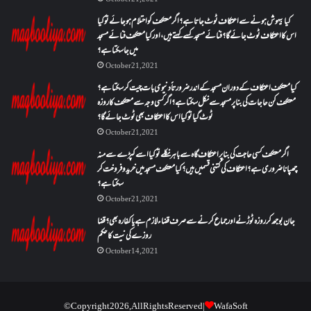
کیا بیہوش ہونے سے اعتکاف ٹوٹ جاتا ہے؟ اگر معتکف کو احتلام ہو جائے تو کیا
اس کا اعتکاف ٹوٹ جائے گا؟فنائے مسجد کسے کہتے ہیں ، اور کیا معتکف فنائے مسجد
میں جا سکتا ہے؟
October 21, 2021
کیا معتکف اعتکاف کے دوران مسجد کے اندر ضرورتاً دنیوی بات چیت کر سکتا ہے؟
معتکف کن حاجات کی بنا پر مسجد سے نکل سکتا ہے؟ اگر کسی وجہ سے معتکف کا روزہ
ٹوٹ گیا تو کیا اس کا اعتکاف بھی ٹوٹ جائے گا؟
October 21, 2021
اگر معتکف کسی حاجت کی بنا پر اعتکاف گاہ سے باہر نکلے تو کیا اسے کپڑے سے منہ
چھپانا ضروری ہے؟اعتکاف کی کتنی قسمیں ہیں؟کیا معتکف مسجد میں خرید و فروخت کر
سکتا ہے؟
October 21, 2021
جان بوجھ کر روزہ ٹوڑنے اور جماع کرنے سے صرف قضاء لازم ہے یا کفارہ بھی؟ قضا
روزے کی نیت کا حکم
October 14, 2021
© Copyright 2026, All Rights Reserved |
WafaSoft