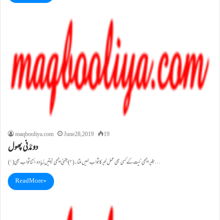
maqbooliya.com
June 28, 2019
19
دو مَدَنی پھول
(۱) بِغیر اچّھی نیّت کے کسی بھی عملِ خیر کا ثواب نہیں ملتا۔ (۲)جتنی اچّھی نیّتیں زِیادہ، اُتنا ثواب بھی…
Read More »