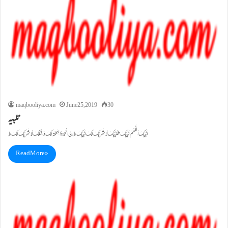
maqbooliya.com
June 25, 2019
30
تلبیہ
لَبَّیْکَ اَللّٰھُمَّ لَبَّیْکَ طلَبَّیْکَ لَا شَرِیْکَ لَکَ لَبَّیْکَ ط اِنَّ الْحَمْدَ وَالنِّعْمَةَ لَکَ وَالْمُلْکَ لَا شَرِیْکَ لَکَ ط
Read More »