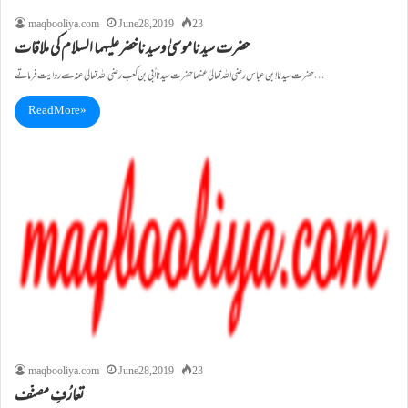
maqbooliya.com
June 28, 2019
23
حضرت سيدناموسیٰ وسیدناخضرعلیہما السلام کی ملاقات
حضرت سيدنااِبن عباس رضی اللہ تعالیٰ عنہماحضرت سيدنا اُبی بن کعب رضی اللہ تعالیٰ عنہ سے روایت فرماتے…
Read More »
maqbooliya.com
June 28, 2019
23
تعارُفِ مصنّف