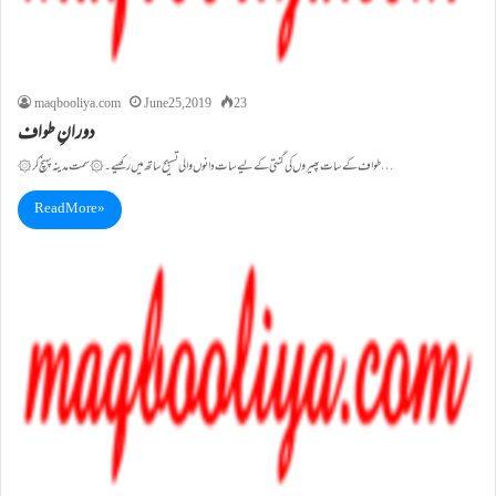
maqbooliya.com
June 25, 2019
23
دورانِ طواف
۞ طواف کے سات پھیروں کی گنتی کے لیے سات دانوں والی تسبیح ساتھ میں رکھیے۔۞ سمت مدینہ پہنچ کر…
Read More »