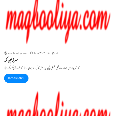
maqbooliya.com
June 25, 2019
34
سرزمینِ مکہ
۞ مکہ شریف میں داخلے سے قبل غسل کیجیے نیز دخول مکہ کی دعا پڑھیے۔۞ مکہ مکرمہ پہنچ کر خاک…
Read More »