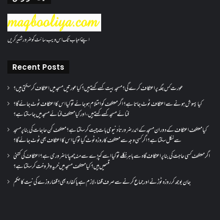
اپنے احباب تک اس ویب سائٹ کو ضرور شئیر کریں
Recent Posts
عورت کس جگہ پر اعتکاف کرے گی؟مسجد بیت کسے کہتے ہیں؟کیا عورتیں مسجد میں اعتکاف کر سکتی ہیں؟
کیا بیہوش ہونے سے اعتکاف ٹوٹ جاتا ہے؟ اگر معتکف کو احتلام ہو جائے تو کیا اس کا اعتکاف ٹوٹ جائے گا؟
فنائے مسجد کسے کہتے ہیں ، اور کیا معتکف فنائے مسجد میں جا سکتا ہے؟
کیا معتکف اعتکاف کے دوران مسجد کے اندر ضرورتاً دنیوی بات چیت کر سکتا ہے؟معتکف کن حاجات کی بنا پر مسجد
سے نکل سکتا ہے؟ اگر کسی وجہ سے معتکف کا روزہ ٹوٹ گیا تو کیا اس کا اعتکاف بھی ٹوٹ جائے گا؟
اگر معتکف کسی حاجت کی بنا پر اعتکاف گاہ سے باہر نکلے تو کیا اسے کپڑے سے منہ چھپانا ضروری ہے؟اعتکاف کی کتنی
قسمیں ہیں؟کیا معتکف مسجد میں خرید و فروخت کر سکتا ہے؟
جان بوجھ کر روزہ ٹوڑنے اور جماع کرنے سے صرف قضاء لازم ہے یا کفارہ بھی؟ قضا روزے کی نیت کا حکم