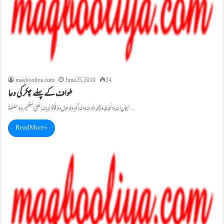
maqbooliya.com
June 25, 2019
24
طواف کے پہلے چکر کی دعا
سُبْحَانَ اللہِ وَالْحَمْدُ لِلہِ وَلَآ اِلٰہَ اِلَّا اللہُ وَاللہُ اَکْبَرُ وَلَا حَوْلَ وَلَا قُوَّةَ اِلَّا بِاللہِ الْعَلِیِّ الْعَظِیْمِ ط وَالصَّلٰوةُ…
Read More »