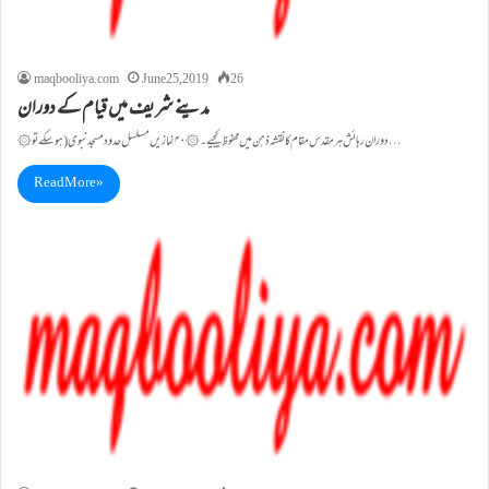
maqbooliya.com
June 25, 2019
26
مدینے شریف میں قیام کے دوران
۞ دوران رہائش ہر مقدس مقام کا نقشہ ذہن میں محفوظ کیجیے۔۞ ۴۰ نمازیں مسلسل حدود مسجد نبوی (ہوسکے تو…
Read More »