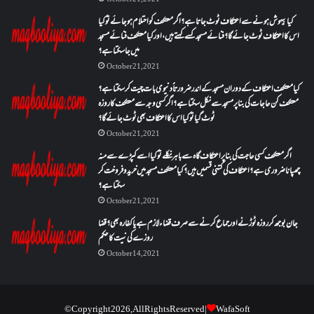
کیا بیہوش ہونے سے اعتکاف ٹوٹ جاتا ہے؟ اگر معتکف کو احتلام ہو جائے تو کیا
اس کا اعتکاف ٹوٹ جائے گا؟فنائے مسجد کسے کہتے ہیں ، اور کیا معتکف فنائے مسجد
میں جا سکتا ہے؟
October 21, 2021
کیا معتکف اعتکاف کے دوران مسجد کے اندر ضرورتاً دنیوی بات چیت کر سکتا ہے؟
معتکف کن حاجات کی بنا پر مسجد سے نکل سکتا ہے؟ اگر کسی وجہ سے معتکف کا روزہ
ٹوٹ گیا تو کیا اس کا اعتکاف بھی ٹوٹ جائے گا؟
October 21, 2021
اگر معتکف کسی حاجت کی بنا پر اعتکاف گاہ سے باہر نکلے تو کیا اسے کپڑے سے منہ
چھپانا ضروری ہے؟اعتکاف کی کتنی قسمیں ہیں؟کیا معتکف مسجد میں خرید و فروخت کر
سکتا ہے؟
October 21, 2021
جان بوجھ کر روزہ ٹوڑنے اور جماع کرنے سے صرف قضاء لازم ہے یا کفارہ بھی؟ قضا
روزے کی نیت کا حکم
October 14, 2021
© Copyright 2026, All Rights Reserved |
WafaSoft