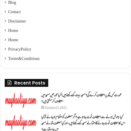
Blog
Contact
Disclaimer
Home
Home
Privacy Policy
Terms & Conditions
Recent Posts
عورت کس جگہ پر اعتکاف کرے گی؟مسجد بیت کسے کہتے ہیں؟کیا عورتیں مسجد میں
اعتکاف کر سکتی ہیں؟
October 21, 2021
کیا بیہوش ہونے سے اعتکاف ٹوٹ جاتا ہے؟ اگر معتکف کو احتلام ہو جائے تو کیا
اس کا اعتکاف ٹوٹ جائے گا؟فنائے مسجد کسے کہتے ہیں ، اور کیا معتکف فنائے مسجد
میں جا سکتا ہے؟