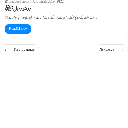
maqbooliya.com
June 25, 2019
22
روضئہ رسولﷺ
۞ اب سنت کے مطابق الٹا قدم مسجد سے باہر رکھتے ہوئے مسجد سے باہر آجائیے اور مسجد نبوی کے…
Read More »
Previous page
Next page