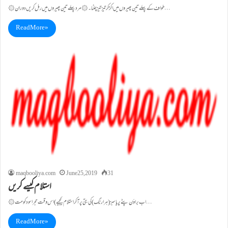
۞ طواف کے پہلے تین پھیروں میں اکڑ کر تیز تیز چلنا۔۞ مرد پہلے تین پھیروں میں رمل کریں دوران…
Read More »
maqbooliya.com
June 25, 2019
31
استلام کیسے کریں
۞ اب براؤن پٹے پر یا سبز (ہرا رنگ) کی بتی پر آکر استلام کیجیے)اس وقت حجر اسود کو مت…
Read More »