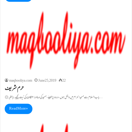
maqbooliya.com
June 25, 2019
22
حرم شریف
۞ باب السلام سے مسجد الحرام میں داخل ہوں، درود پڑھیئے، مسجد کی دعا اور اعتکاف کی نیت کیجیے۔ (بغیر…
Read More »