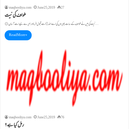
maqbooliya.com
June 25, 2019
27
طواف کی نیت
۞ نیت کی میں نے طواف کے سات پھیروں کی اے اللہ﷯ اسے قبول فرما اور میرے لیے اسے آسان…
Read More »
maqbooliya.com
June 25, 2019
76
رمل کیا ہے؟