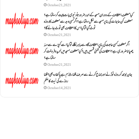
October 21, 2021
کیا معتکف اعتکاف کے دوران مسجد کے اندر ضرورتاً دنیوی بات چیت کر سکتا ہے؟
معتکف کن حاجات کی بنا پر مسجد سے نکل سکتا ہے؟ اگر کسی وجہ سے معتکف کا روزہ
ٹوٹ گیا تو کیا اس کا اعتکاف بھی ٹوٹ جائے گا؟
October 21, 2021
اگر معتکف کسی حاجت کی بنا پر اعتکاف گاہ سے باہر نکلے تو کیا اسے کپڑے سے منہ
چھپانا ضروری ہے؟اعتکاف کی کتنی قسمیں ہیں؟کیا معتکف مسجد میں خرید و فروخت کر
سکتا ہے؟
October 21, 2021
جان بوجھ کر روزہ ٹوڑنے اور جماع کرنے سے صرف قضاء لازم ہے یا کفارہ بھی؟ قضا
روزے کی نیت کا حکم
October 14, 2021