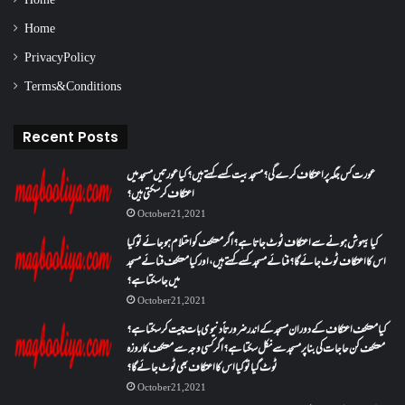
Home
Home
Privacy Policy
Terms & Conditions
Recent Posts
عورت کس جگہ پر اعتکاف کرے گی؟مسجد بیت کسے کہتے ہیں؟کیا عورتیں مسجد میں
اعتکاف کر سکتی ہیں؟
October 21, 2021
کیا بیہوش ہونے سے اعتکاف ٹوٹ جاتا ہے؟ اگر معتکف کو احتلام ہو جائے تو کیا
اس کا اعتکاف ٹوٹ جائے گا؟فنائے مسجد کسے کہتے ہیں ، اور کیا معتکف فنائے مسجد
میں جا سکتا ہے؟
October 21, 2021
کیا معتکف اعتکاف کے دوران مسجد کے اندر ضرورتاً دنیوی بات چیت کر سکتا ہے؟
معتکف کن حاجات کی بنا پر مسجد سے نکل سکتا ہے؟ اگر کسی وجہ سے معتکف کا روزہ
ٹوٹ گیا تو کیا اس کا اعتکاف بھی ٹوٹ جائے گا؟
October 21, 2021