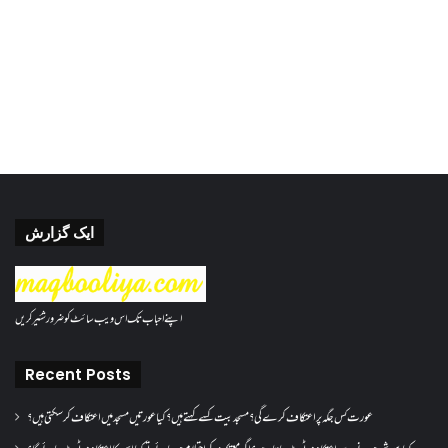
ایک گزارش
اپنے احباب تک اس ویب سائٹ کو ضرور شئیر کریں
Recent Posts
عورت کس جگہ پر اعتکاف کرے گی؟مسجد بیت کسے کہتے ہیں؟کیا عورتیں مسجد میں اعتکاف کر سکتی ہیں؟