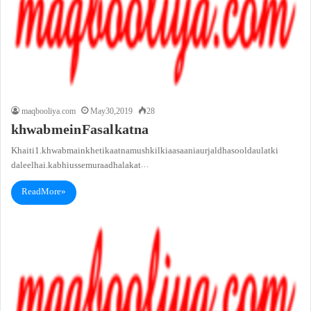
maqbooliya.com
May 30, 2019
28
khwab mein Fasal katna
Khaiti1. khwab main kheti kaatna mushkil ki aasaani aur jald hasool daulat ki
daleel hai. kabhi us se muraad halakat…
Read More »