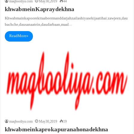
maqbooliya.com
May 30, 2019
44
khwab mein Kapray dekhna
Khwab main kapoore ki taabeer manddarjah zail ashiya se ki jaati hai. zawjeen, dau
bachche, dau sanaatein, dau darbaan, maal…
Read More »
maqbooliya.com
May 30, 2019
19
khwab mein kapro ka purana hona dekhna