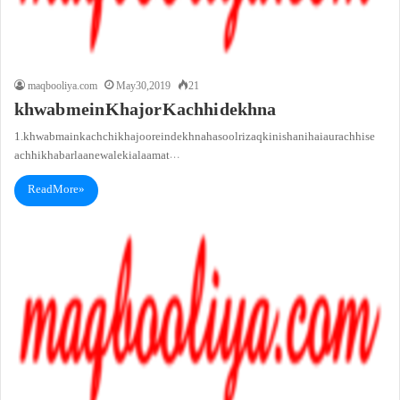
maqbooliya.com
May 30, 2019
21
khwab mein Khajor Kachhi dekhna
1. khwab main kachchi khajoorein dekhna hasool rizaq ki nishani hai aur achhi se
achhi khabar laane wale ki alaamat…
Read More »