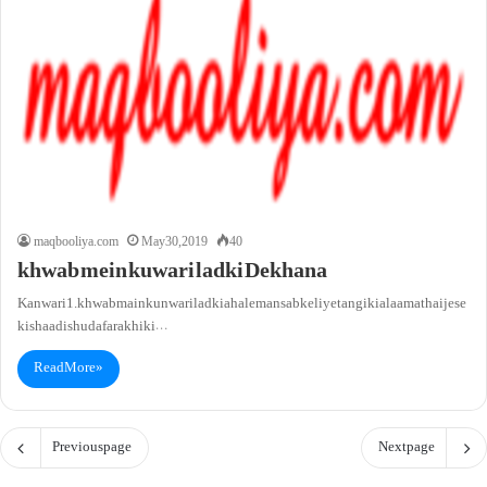
maqbooliya.com
May 30, 2019
40
khwab mein kuwari ladki Dekhana
Kanwari 1. khwab main kunwari ladki ahale mansab ke liye tangi ki alaamat hai jese
ki shaadi shuda farakhi ki…
Read More »
Previous page
Next page