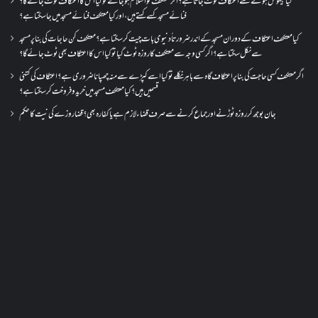
کیا بیہوش ہونے سے اعتکاف ٹوٹ جاتا ہے؟ اگر معتکف کو احتلام ہو جائے تو کیا اس کا اعتکاف ٹوٹ جائے گا؟
فنائے مسجد کسے کہتے ہیں ، اور کیا معتکف فنائے مسجد میں جا سکتا ہے؟
کیا معتکف اعتکاف کے دوران مسجد کے اندر ضرورتاً دنیوی بات چیت کر سکتا ہے؟معتکف کن حاجات کی بنا پر مسجد
سے نکل سکتا ہے؟ اگر کسی وجہ سے معتکف کا روزہ ٹوٹ گیا تو کیا اس کا اعتکاف بھی ٹوٹ جائے گا؟
اگر معتکف کسی حاجت کی بنا پر اعتکاف گاہ سے باہر نکلے تو کیا اسے کپڑے سے منہ چھپانا ضروری ہے؟اعتکاف کی کتنی
قسمیں ہیں؟کیا معتکف مسجد میں خرید و فروخت کر سکتا ہے؟
جان بوجھ کر روزہ ٹوڑنے اور جماع کرنے سے صرف قضاء لازم ہے یا کفارہ بھی؟ قضا روزے کی نیت کا حکم