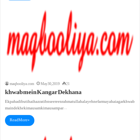
maqbooliya.com
May 30, 2019
21
khwab mein Kangar Dekhana
Ek pahadi buti haihazrat ibn seereen rahmatullah alayeh ne farmaya hai agar khwab
main dekhe ki mausam ki mausam par…
Read More »