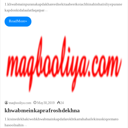
1. khwab main purana kapda khareedne ki taabeer koi achhi nahin hai is liye purane
kapdon ki dalaalat faqar par…
Read More »
maqbooliya.com
May 30, 2019
24
khwab mein kapra frosh dekhna
1. kisi ne dekha ki woh khwab main kapda farokht kar raha hai lekin us ki qeemat o
hasool nahin…