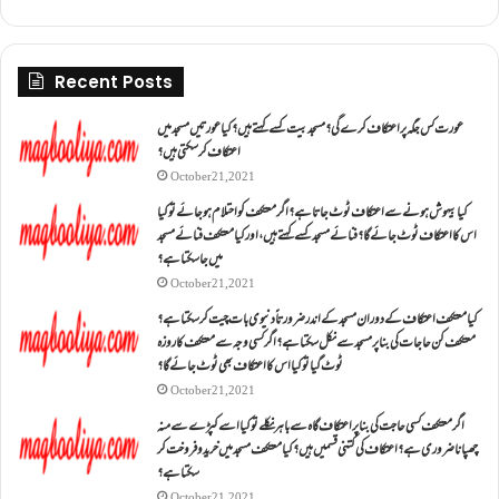
Recent Posts
عورت کس جگہ پر اعتکاف کرے گی؟مسجد بیت کسے کہتے ہیں؟کیا عورتیں مسجد میں
اعتکاف کر سکتی ہیں؟
October 21, 2021
کیا بیہوش ہونے سے اعتکاف ٹوٹ جاتا ہے؟ اگر معتکف کو احتلام ہو جائے تو کیا
اس کا اعتکاف ٹوٹ جائے گا؟فنائے مسجد کسے کہتے ہیں ، اور کیا معتکف فنائے مسجد
میں جا سکتا ہے؟
October 21, 2021
کیا معتکف اعتکاف کے دوران مسجد کے اندر ضرورتاً دنیوی بات چیت کر سکتا ہے؟
معتکف کن حاجات کی بنا پر مسجد سے نکل سکتا ہے؟ اگر کسی وجہ سے معتکف کا روزہ
ٹوٹ گیا تو کیا اس کا اعتکاف بھی ٹوٹ جائے گا؟
October 21, 2021
اگر معتکف کسی حاجت کی بنا پر اعتکاف گاہ سے باہر نکلے تو کیا اسے کپڑے سے منہ
چھپانا ضروری ہے؟اعتکاف کی کتنی قسمیں ہیں؟کیا معتکف مسجد میں خرید و فروخت کر
سکتا ہے؟
October 21, 2021