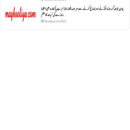
جان بوجھ کر روزہ ٹوڑنے اور جماع کرنے سے صرف قضاء لازم ہے یا کفارہ بھی؟ قضا
روزے کی نیت کا حکم
October 14, 2021