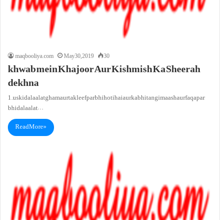
maqbooliya.com
May 30, 2019
30
khwab mein Khajoor Aur Kishmish Ka Sheerah
dekhna
1. us ki dalaalat gham aur takleef par bhi hoti hai aur kabhi tangi maash aur faqa par
bhi dalaalat…
Read More »