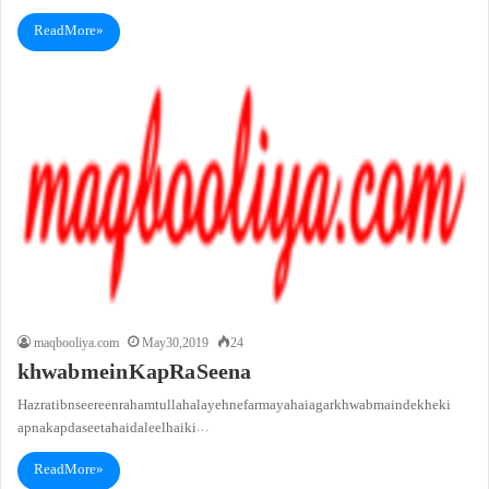
Read More »
maqbooliya.com
May 30, 2019
24
khwab mein KapRa Seena
Hazrat ibn seereen rahamtullah alayeh ne farmaya hai agar khwab main dekhe ki
apna kapda seeta hai daleel hai ki…
Read More »