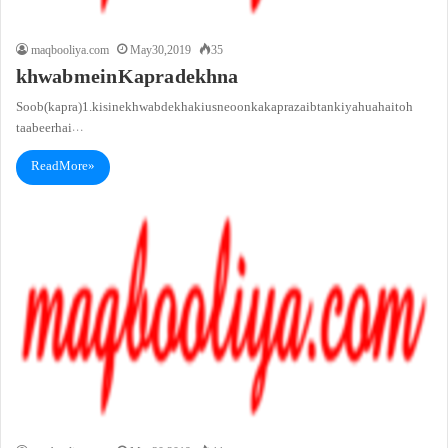
maqbooliya.com
May 30, 2019
35
khwab mein Kapra dekhna
Soob (kapra)1. kisi ne khwab dekha ki us ne oon ka kapra zaib tan kiya hua hai toh
taabeer hai…
Read More »