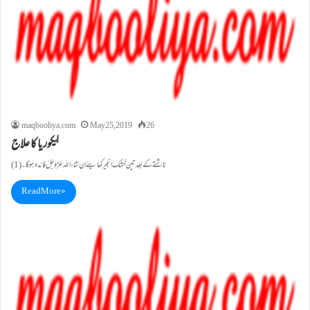
maqbooliya.com
May 25, 2019
26
لِیکوریا کا علاج
(1) ناشتے کے بعد تین خُشک اَنجیر کھایئے اِن شاءَ اللہ عَزَّوَجَلَّ فائدہ ہو گا۔
Read More »