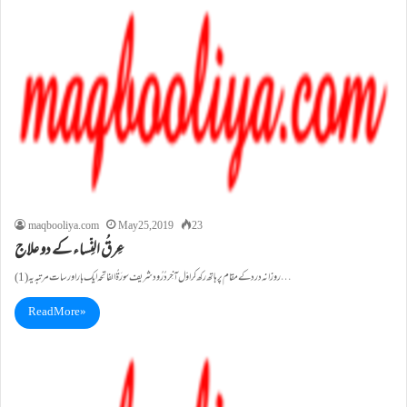
maqbooliya.com
May 25, 2019
23
عِرقُ النِّساء کے دو علاج
(1)روزانہ درد کے مقام پر ہاتھ رکھ کر اوّل آخِر دُرُود شریف سورَۃُ الفاتِحہ ایک بار اور سات مرتبہ یہ…
Read More »