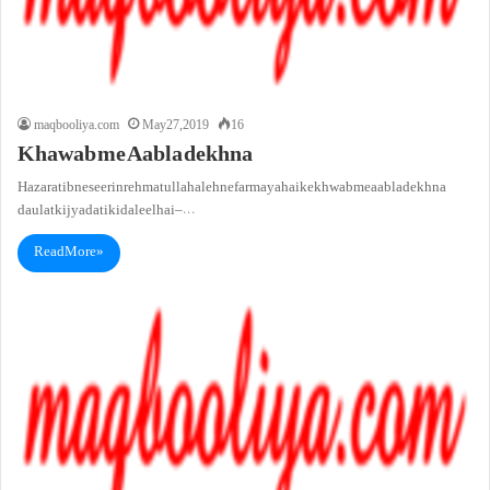
maqbooliya.com
May 27, 2019
16
Khawab me Aabla dekhna
Hazarat ibne seerin rehmatullah aleh ne farmaya hai ke khwab me aabla dekhna
daulat ki jyadati ki daleel hai –…
Read More »