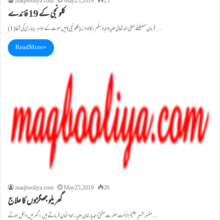
maqbooliya.com
May 25, 2019
25
کلونجی کے 19 فائدے
(1)فرمانِ مصطَفٰے صلی اللہ تعالیٰ علیہ واٰلہٖ وسلَّم: کالا دانہ( کلونجی) میں موت کے سِوا ہر بیماری کی شِفا…
Read More »
maqbooliya.com
May 25, 2019
26
گھریلو جھگڑوں کا علاج
مُفَسّرِشہیر حکیمُ الْاُمَّت حضر تِ مفتی احمد یار خان علیہ رحمۃ الحنّان فرماتے ہیں: گھر میں داخِل ہوتے…