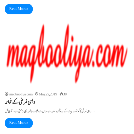
Read More »
maqbooliya.com
May 25, 2019
30
دیسی مُرغی کے فوائد
دیسی مُرغی کا گوشت پیٹ کے دَردْکیلئے مُفید ہے ،اِس سے قوّت حافِظہ بھی بڑھتی ہے۔ آج کل…
Read More »