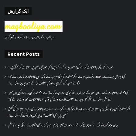
ایک گزارش
اپنے احباب تک اس ویب سائٹ کو ضرور شئیر کریں
Recent Posts
عورت کس جگہ پر اعتکاف کرے گی؟مسجد بیت کسے کہتے ہیں؟کیا عورتیں مسجد میں اعتکاف کر سکتی ہیں؟
کیا بیہوش ہونے سے اعتکاف ٹوٹ جاتا ہے؟ اگر معتکف کو احتلام ہو جائے تو کیا اس کا اعتکاف ٹوٹ جائے گا؟
فنائے مسجد کسے کہتے ہیں ، اور کیا معتکف فنائے مسجد میں جا سکتا ہے؟
کیا معتکف اعتکاف کے دوران مسجد کے اندر ضرورتاً دنیوی بات چیت کر سکتا ہے؟معتکف کن حاجات کی بنا پر مسجد
سے نکل سکتا ہے؟ اگر کسی وجہ سے معتکف کا روزہ ٹوٹ گیا تو کیا اس کا اعتکاف بھی ٹوٹ جائے گا؟
اگر معتکف کسی حاجت کی بنا پر اعتکاف گاہ سے باہر نکلے تو کیا اسے کپڑے سے منہ چھپانا ضروری ہے؟اعتکاف کی کتنی
قسمیں ہیں؟کیا معتکف مسجد میں خرید و فروخت کر سکتا ہے؟
جان بوجھ کر روزہ ٹوڑنے اور جماع کرنے سے صرف قضاء لازم ہے یا کفارہ بھی؟ قضا روزے کی نیت کا حکم