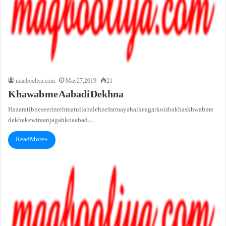
maqbooliya.com
May 27, 2019
21
Khawab me Aabadi Dekhna
Hazarat ibne seerin rehmatullah aleh ne farmaya hai ke agar koi shakhas khwab me
dekhe ke wiraan jagah ko aabad…
Read More »