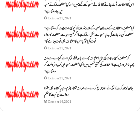
اس کا اعتکاف ٹوٹ جائے گا؟فنائے مسجد کسے کہتے ہیں ، اور کیا معتکف فنائے مسجد
میں جا سکتا ہے؟
October 21, 2021
کیا معتکف اعتکاف کے دوران مسجد کے اندر ضرورتاً دنیوی بات چیت کر سکتا ہے؟
معتکف کن حاجات کی بنا پر مسجد سے نکل سکتا ہے؟ اگر کسی وجہ سے معتکف کا روزہ
ٹوٹ گیا تو کیا اس کا اعتکاف بھی ٹوٹ جائے گا؟
October 21, 2021
اگر معتکف کسی حاجت کی بنا پر اعتکاف گاہ سے باہر نکلے تو کیا اسے کپڑے سے منہ
چھپانا ضروری ہے؟اعتکاف کی کتنی قسمیں ہیں؟کیا معتکف مسجد میں خرید و فروخت کر
سکتا ہے؟
October 21, 2021
جان بوجھ کر روزہ ٹوڑنے اور جماع کرنے سے صرف قضاء لازم ہے یا کفارہ بھی؟ قضا
روزے کی نیت کا حکم
October 14, 2021