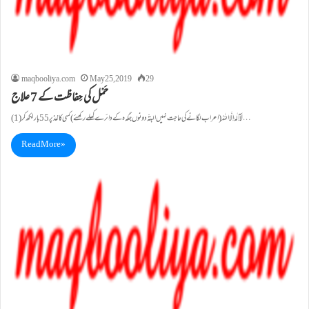
maqbooliya.com
May 25, 2019
29
حَمْل کی حِفاظت کے 7 علاج
(1)لَآ اِلٰہَ اِلَّااللہُ(اعراب لگانے کی حاجت نہیں البتّہ دونوں جگہ ہ کے دائرے کھلے رکھئے)کسی کاغذ پر 55بار لکھ کر…
Read More »