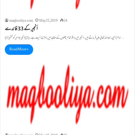
maqbooliya.com
May 25, 2019
24
اَنجیر کے 33 فائدے
(1)امام ذہبی رحمۃ اللہ تعالیٰ علیہ فرماتے ہیں:اَنجیر میں دیگر تمام پھلوں کے مقابلہ میں بہتر غِذائیت ہے۔(2)اَنجیربواسیر کوختم…
Read More »