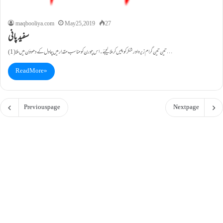
maqbooliya.com
May 25, 2019
27
سفید پانی
(1)تین تین گرام زیرہ اور شکر کو پیس کر ملا لیجئے۔اس چورن کو مناسب مقدار میں چاول کے دھووَن میں ملا…
Read More »
Previous page
Next page