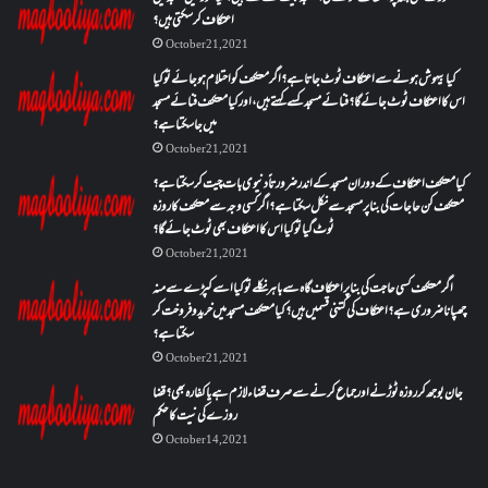
اعتکاف کر سکتی ہیں؟
October 21, 2021
کیا بیہوش ہونے سے اعتکاف ٹوٹ جاتا ہے؟ اگر معتکف کو احتلام ہو جائے تو کیا
اس کا اعتکاف ٹوٹ جائے گا؟فنائے مسجد کسے کہتے ہیں ، اور کیا معتکف فنائے مسجد
میں جا سکتا ہے؟
October 21, 2021
کیا معتکف اعتکاف کے دوران مسجد کے اندر ضرورتاً دنیوی بات چیت کر سکتا ہے؟
معتکف کن حاجات کی بنا پر مسجد سے نکل سکتا ہے؟ اگر کسی وجہ سے معتکف کا روزہ
ٹوٹ گیا تو کیا اس کا اعتکاف بھی ٹوٹ جائے گا؟
October 21, 2021
اگر معتکف کسی حاجت کی بنا پر اعتکاف گاہ سے باہر نکلے تو کیا اسے کپڑے سے منہ
چھپانا ضروری ہے؟اعتکاف کی کتنی قسمیں ہیں؟کیا معتکف مسجد میں خرید و فروخت کر
سکتا ہے؟
October 21, 2021
جان بوجھ کر روزہ ٹوڑنے اور جماع کرنے سے صرف قضاء لازم ہے یا کفارہ بھی؟ قضا
روزے کی نیت کا حکم
October 14, 2021