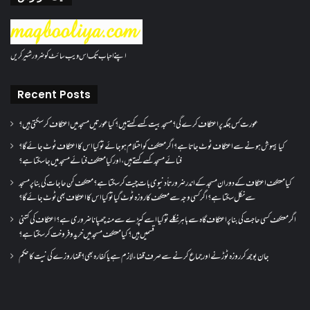
اپنے احباب تک اس ویب سائٹ کو ضرور شئیر کریں
Recent Posts
عورت کس جگہ پر اعتکاف کرے گی؟مسجد بیت کسے کہتے ہیں؟کیا عورتیں مسجد میں اعتکاف کر سکتی ہیں؟
کیا بیہوش ہونے سے اعتکاف ٹوٹ جاتا ہے؟ اگر معتکف کو احتلام ہو جائے تو کیا اس کا اعتکاف ٹوٹ جائے گا؟
فنائے مسجد کسے کہتے ہیں ، اور کیا معتکف فنائے مسجد میں جا سکتا ہے؟
کیا معتکف اعتکاف کے دوران مسجد کے اندر ضرورتاً دنیوی بات چیت کر سکتا ہے؟معتکف کن حاجات کی بنا پر مسجد
سے نکل سکتا ہے؟ اگر کسی وجہ سے معتکف کا روزہ ٹوٹ گیا تو کیا اس کا اعتکاف بھی ٹوٹ جائے گا؟
اگر معتکف کسی حاجت کی بنا پر اعتکاف گاہ سے باہر نکلے تو کیا اسے کپڑے سے منہ چھپانا ضروری ہے؟اعتکاف کی کتنی
قسمیں ہیں؟کیا معتکف مسجد میں خرید و فروخت کر سکتا ہے؟
جان بوجھ کر روزہ ٹوڑنے اور جماع کرنے سے صرف قضاء لازم ہے یا کفارہ بھی؟ قضا روزے کی نیت کا حکم