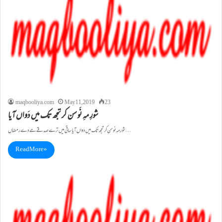
maqbooliya.com
May 11, 2019
23
شورِ مہِ نَو سن کر تجھ تک میں دَواں آیا
شورِ مہِ نو سن کر تجھ تک میں دَواں آیا ساقی میں ترے صدقے مے دے رمضاں …
Read More »