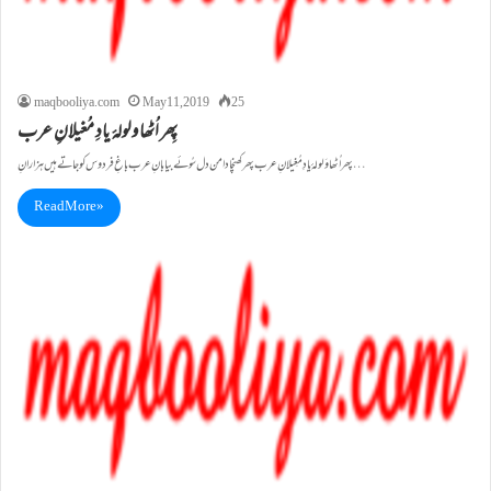
maqbooliya.com
May 11, 2019
25
پِھر اُٹھا ولولۂ یادِ مُغیلانِ عرب
پھر اُٹھا وَلولۂ یادِ مُغِیلانِ عرب پھر کھنچا دامن دل سُوئے بیابانِ عرب باغِ فردوس کو جاتے ہیں ہزارانِ…
Read More »