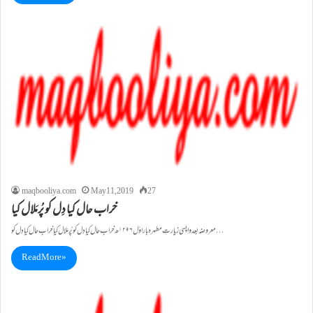
maqbooliya.com
May 11, 2019
27
خراب حال کیا دِل کو پُرمَلال کیا
معروضہ بعد واپسی زیارتِ مطہرہ بار اوّل ۱۲۹۶ھ خراب حال کیا دِل کو پُرمَلال کیا خراب حال کیا دِل کو…
Read More »