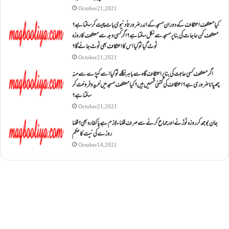
October 21, 2021
کیا معتکف اعتکاف کے دوران مسجد کے اندر ضرورتاً دنیوی بات چیت کر سکتا ہے؟
معتکف کن حاجات کی بنا پر مسجد سے نکل سکتا ہے؟ اگر کسی وجہ سے معتکف کا روزہ
ٹوٹ گیا تو کیا اس کا اعتکاف بھی ٹوٹ جائے گا؟
October 21, 2021
اگر معتکف کسی حاجت کی بنا پر اعتکاف گاہ سے باہر نکلے تو کیا اسے کپڑے سے منہ
چھپانا ضروری ہے؟اعتکاف کی کتنی قسمیں ہیں؟کیا معتکف مسجد میں خرید و فروخت کر
سکتا ہے؟
October 21, 2021
جان بوجھ کر روزہ ٹوڑنے اور جماع کرنے سے صرف قضاء لازم ہے یا کفارہ بھی؟ قضا
روزے کی نیت کا حکم
October 14, 2021