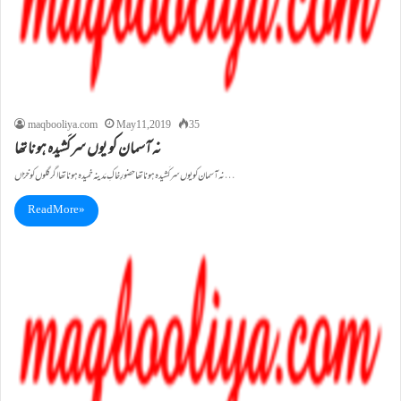
maqbooliya.com
May 11, 2019
35
نہ آسمان کو یوں سرکَشیدہ ہونا تھا
نہ آسمان کو یوں سرکَشیدہ ہونا تھا حضورِ خاکِ مَدینہ خمیدہ ہونا تھا اگر گلوں کو خزاں …
Read More »