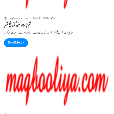
maqbooliya.com
May 11, 2019
21
لَمْ یَاتِ نَظِیْرُکَ فِیْ نَظَرٍ
لَم(1) یَاتِ نَظِیْرُکَ فِیْ نَظَرٍمثلِ تو نہ شُد پیدا جانا جگ راج کو تاج تورے سرسو ہے تجھ کو شہ…
Read More »