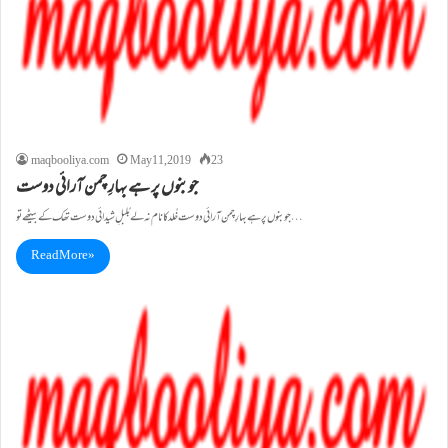
maqbooliya.com
May 11, 2019
23
جوبنوں پر ہے بہارِ چمن آرائی دوست
جوبنوں پر ہے بہارِ چمن آرائی دوست خُلد کا نام نہ لے بُلبلِ شیدائی دوست تھک کے بیٹھے تو…
Read More »