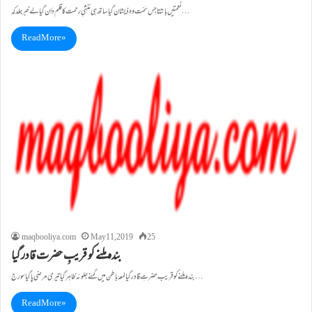
نعمتیں بانٹتا جِس سَمْت وہ ذِیشان گیا ساتھ ہی مُنشِیِ رحمت کا قلم دَان گیا لے خبر جلد کہ…
Read More »
maqbooliya.com
May 11, 2019
25
بندہ ملنے کو قریبِ حضرت قادر گیا
بندہ ملنے کو قریب حضرتِ قادر گیا لمعۂ باطن میں گمنے جلوئہ ظاہر گیا تیری مرضی پاگیا سورج…
Read More »