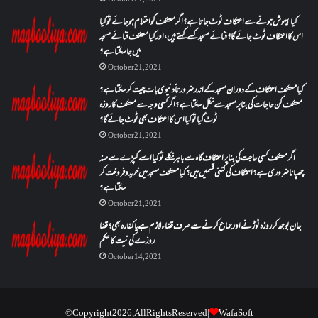
کیا بیہوش ہونے سے اعتکاف ٹوٹ جاتا ہے؟ اگر معتکف کو احتلام ہو جائے تو کیا
اس کا اعتکاف ٹوٹ جائے گا؟فنائے مسجد کسے کہتے ہیں ، اور کیا معتکف فنائے مسجد
میں جا سکتا ہے؟
October 21, 2021
کیا معتکف اعتکاف کے دوران مسجد کے اندر ضرورتاً دنیوی بات چیت کر سکتا ہے؟
معتکف کن حاجات کی بنا پر مسجد سے نکل سکتا ہے؟ اگر کسی وجہ سے معتکف کا روزہ
ٹوٹ گیا تو کیا اس کا اعتکاف بھی ٹوٹ جائے گا؟
October 21, 2021
اگر معتکف کسی حاجت کی بنا پر اعتکاف گاہ سے باہر نکلے تو کیا اسے کپڑے سے منہ
چھپانا ضروری ہے؟اعتکاف کی کتنی قسمیں ہیں؟کیا معتکف مسجد میں خرید و فروخت کر
سکتا ہے؟
October 21, 2021
جان بوجھ کر روزہ ٹوڑنے اور جماع کرنے سے صرف قضاء لازم ہے یا کفارہ بھی؟ قضا
روزے کی نیت کا حکم
October 14, 2021
© Copyright 2026, All Rights Reserved |
WafaSoft