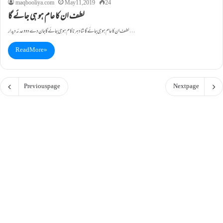
maqbooliya.com
May 11, 2019
24
لطف ان کا عام ہو ہی جائے گا
لطف ان کا عام ہو ہی جائے گا شاد ہر ناکام ہو ہی جائے گا جان دے دو وعدئہ دیدار…
Read More »
Previous page
Next page