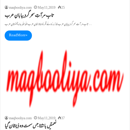
maqbooliya.com
May 11, 2019
25
تابِ مرآتِ سحر گردِ بیابانِ عرب
تابِ مرآتِ سحر گردِ بیابانِ عرب غازئہ رُوئے قمر دُودِ چراغانِ عرب اللّٰہ اللّٰہ بہارِ چَمَنِستانِ عرب…
Read More »
maqbooliya.com
May 11, 2019
37
نعمتیں بانٹتا جس سمت وہ ذِیشان گیا