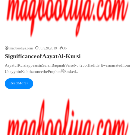
maqbooliya.com
July 20, 2019
36
Significance of AayatAl-Kursi
Aayatul Kursiappears in Surah BaqarahVerse No:255. Hadith: It was narrated from
Ubayy bin Ka’b that once the Prophet ﷺ asked…
Read More »