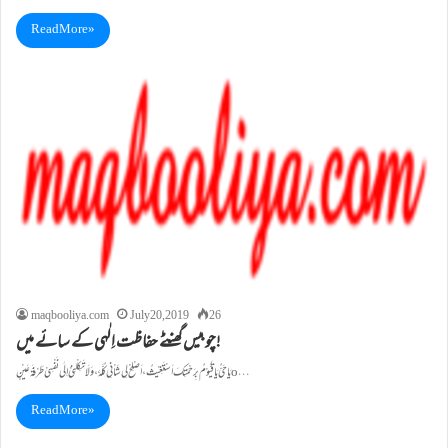
Read More »
maqbooliya.com
July 20, 2019
26
چوبیس گھنٹے حفاظت اِلٰہی کے سائے میں!
یَا حَیُّ یَا قَیُّوْمُ بِرَحْمَتِکَ اَسْتَغِیْثُ ، اَصْلِحْ لِی شَاْنِی کُلَّہٗ ، وَ لَا تَکِلْنِیْ اِلٰی نَفْسِیْ طَرْفَۃَ عَیْنٍ o…
Read More »