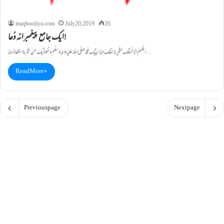
maqbooliya.com
July 20, 2019
26
ایک جامع پیغمبرانہ دُعا!
اَللّٰهُمَّ اِنَّانَسْئَلُكَ مِنْخَيْرِ مَا سَئَلَكَ مِنْهُ نَبِيُّكَ مُحَمَّدٌ صَلَّی اللهُ عَلَيْهِ واٰلہٖ وَسَلَّمَ وَ نَعُوْذُبِكَ مِنْ شَرِّ مَا اسْتَعَاذَ مِنْهُ…
Read More »
Previous page
Next page