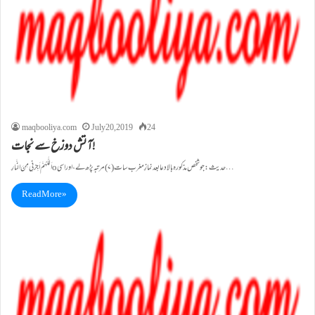
maqbooliya.com
July 20, 2019
24
آتش دوزخ سے نجات!
اَللّٰہُمَّ اَجِرْنِی مِنَ النَّارِ o حدیث:جو شخص مذکورہ بالا دعا بعد نمازِ مغرب سات (۷) مرتبہ پڑھ لے، اور اسی…
Read More »