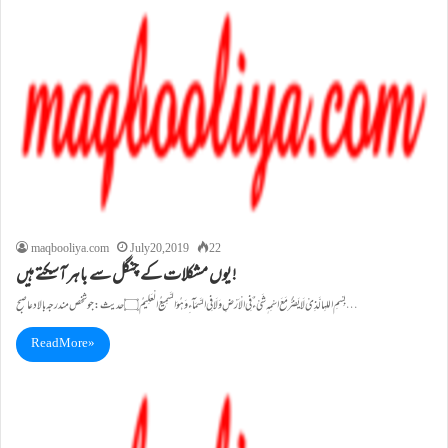
maqbooliya.com
July 20, 2019
22
یوں مشکلات کے چنگل سے باہر آسکتے ہیں!
بِسْمِ اللہِالَّــذِیْ لَا يَضُرُّمَعَ اسْمِهٖ شَیْءٌ فِی الْاَرْضِ وَلَا فِی السَّمَـآءِ وَهُوَ السَّمِيعُ الْعَلِيمُ۝ حدیث:جو شخص مندرجہ بالا دعا صبح…
Read More »