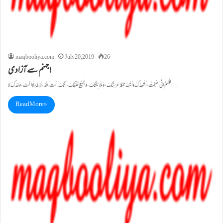
maqbooliya.com
July 20, 2019
26
جہنم سے آزادی!
اللّٰہُمَّ اِنِّی اَصْبَحْتُ ، اُشْھِدُکَ وَاُشْہِدُ حَمَــلَۃَ عَـرْشِکَ، وَمَلَائِکَتَکَ، وَجَمِیْعَ خَلْقِکَ، اِنَّکَ اَنْتَ اللہُ، لَا اِلٰہَ اِلَّا اَنْتَ، وَحْدَکَ لَا…
Read More »