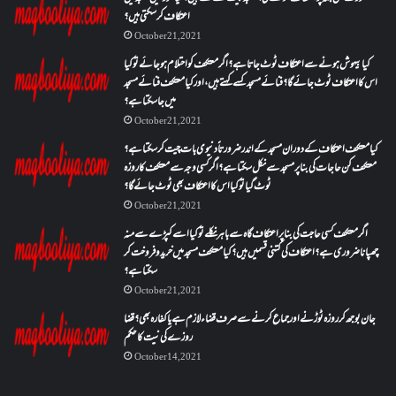
اعتکاف کر سکتی ہیں؟
October 21, 2021
کیا بیہوش ہونے سے اعتکاف ٹوٹ جاتا ہے؟ اگر معتکف کو احتلام ہو جائے تو کیا
اس کا اعتکاف ٹوٹ جائے گا؟فنائے مسجد کسے کہتے ہیں ، اور کیا معتکف فنائے مسجد
میں جا سکتا ہے؟
October 21, 2021
کیا معتکف اعتکاف کے دوران مسجد کے اندر ضرورتاً دنیوی بات چیت کر سکتا ہے؟
معتکف کن حاجات کی بنا پر مسجد سے نکل سکتا ہے؟ اگر کسی وجہ سے معتکف کا روزہ
ٹوٹ گیا تو کیا اس کا اعتکاف بھی ٹوٹ جائے گا؟
October 21, 2021
اگر معتکف کسی حاجت کی بنا پر اعتکاف گاہ سے باہر نکلے تو کیا اسے کپڑے سے منہ
چھپانا ضروری ہے؟اعتکاف کی کتنی قسمیں ہیں؟کیا معتکف مسجد میں خرید و فروخت کر
سکتا ہے؟
October 21, 2021
جان بوجھ کر روزہ ٹوڑنے اور جماع کرنے سے صرف قضاء لازم ہے یا کفارہ بھی؟ قضا
روزے کی نیت کا حکم
October 14, 2021