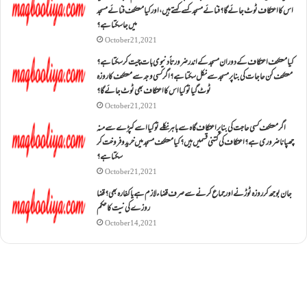
اس کا اعتکاف ٹوٹ جائے گا؟فنائے مسجد کسے کہتے ہیں ، اور کیا معتکف فنائے مسجد
میں جا سکتا ہے؟
October 21, 2021
کیا معتکف اعتکاف کے دوران مسجد کے اندر ضرورتاً دنیوی بات چیت کر سکتا ہے؟
معتکف کن حاجات کی بنا پر مسجد سے نکل سکتا ہے؟ اگر کسی وجہ سے معتکف کا روزہ
ٹوٹ گیا تو کیا اس کا اعتکاف بھی ٹوٹ جائے گا؟
October 21, 2021
اگر معتکف کسی حاجت کی بنا پر اعتکاف گاہ سے باہر نکلے تو کیا اسے کپڑے سے منہ
چھپانا ضروری ہے؟اعتکاف کی کتنی قسمیں ہیں؟کیا معتکف مسجد میں خرید و فروخت کر
سکتا ہے؟
October 21, 2021
جان بوجھ کر روزہ ٹوڑنے اور جماع کرنے سے صرف قضاء لازم ہے یا کفارہ بھی؟ قضا
روزے کی نیت کا حکم
October 14, 2021