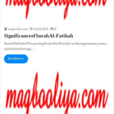
maqbooliya.com
July 20, 2019
20
Significance of Surah Al-Fatihah
Suratul Fatihah is The opening Surah of the Holy Qur’an. It has a great many names,
each one indicating a…
Read More »