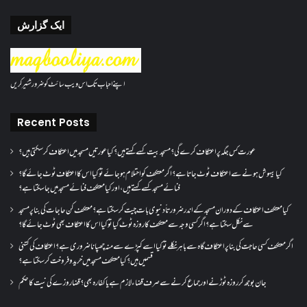
ایک گزارش
اپنے احباب تک اس ویب سائٹ کو ضرور شئیر کریں
Recent Posts
عورت کس جگہ پر اعتکاف کرے گی؟مسجد بیت کسے کہتے ہیں؟کیا عورتیں مسجد میں اعتکاف کر سکتی ہیں؟
کیا بیہوش ہونے سے اعتکاف ٹوٹ جاتا ہے؟ اگر معتکف کو احتلام ہو جائے تو کیا اس کا اعتکاف ٹوٹ جائے گا؟
فنائے مسجد کسے کہتے ہیں ، اور کیا معتکف فنائے مسجد میں جا سکتا ہے؟
کیا معتکف اعتکاف کے دوران مسجد کے اندر ضرورتاً دنیوی بات چیت کر سکتا ہے؟معتکف کن حاجات کی بنا پر مسجد
سے نکل سکتا ہے؟ اگر کسی وجہ سے معتکف کا روزہ ٹوٹ گیا تو کیا اس کا اعتکاف بھی ٹوٹ جائے گا؟
اگر معتکف کسی حاجت کی بنا پر اعتکاف گاہ سے باہر نکلے تو کیا اسے کپڑے سے منہ چھپانا ضروری ہے؟اعتکاف کی کتنی
قسمیں ہیں؟کیا معتکف مسجد میں خرید و فروخت کر سکتا ہے؟
جان بوجھ کر روزہ ٹوڑنے اور جماع کرنے سے صرف قضاء لازم ہے یا کفارہ بھی؟ قضا روزے کی نیت کا حکم