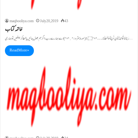
maqbooliya.com
July 20, 2019
43
خاتمہ کتاب
رَبَّنَا لَا تُؤَاخِـذْنَاۤ اِنْ نَّسِیْنَاۤ اَوْ اَخْـطَاْنَا۔۔۔١۝۲۸۶(سورۂ بقرہ:۲؍۲۸۶) اے ہمارے رب! اگر ہم بھول جائیں یا خطا کربیٹھیں تو ہماری…
Read More »