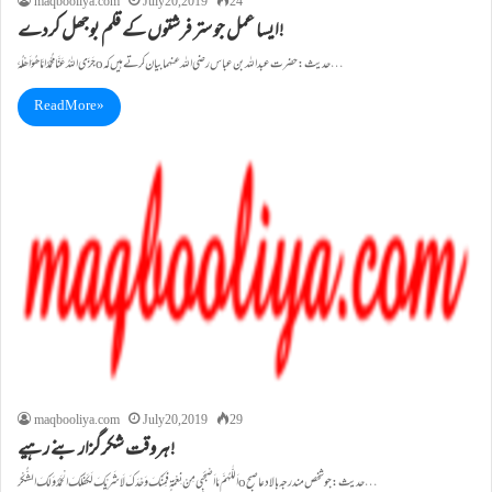
maqbooliya.com
July 20, 2019
24
ایسا عمل جو ستر فرشتوں کے قلم بوجھل کردے!
جَـزَی اللہُ عَنَّـا مُحَـمَّـدًا مَّا ھُـوَ اَھْـلُـہٗ o حدیث: حضرت عبداللہ بن عباس رضی اللہ عنہما بیان کرتے ہیں کہ…
Read More »
maqbooliya.com
July 20, 2019
29
ہروقت شکرگزار بنے رہیے!
اَللّٰهُمَّ مَـا اَصْبَحَبِی مِنْ نِعْمَـةٍ فَمِنْـكَ وَحْـدَكَ لَا شَرِيْكَ لَكَفَـلَكَ الْحَمْدُوَ لَكَ الشُّـكْرُ o حدیث: جو شخص مندرجہ بالا دعاصبح…