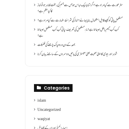
سترِ عورت سے کیا مراد ہے؟اگر اتنا باریک لباس ہو جس سے جسم کی رنگت ظاہر ہو تو نماز
کا کیا حکم ہے؟
مستعمل پانی کو کیسے قابلِ استعمال بنایا جائے؟ نماز کی شرائط ،طہارت سے کیا مراد ہے؟
کب کب تیمم باطل ہو جاتا ہے؟ ماءِ مستعمل کی تعریف ،پانی کب کب مستعمل ہو جاتا
ہے؟
جمعہ کے دن درود پاک پڑھنے کی فضیلت
شوہر اور بیوی کا اپنی صحبت یعنی ہمبستری کی باتیں دوسروں کے سامنے بیان کرنا
Categories
islam
Uncategorized
waqiyat
اسماءالحسنٰی اور ان کے فضائل