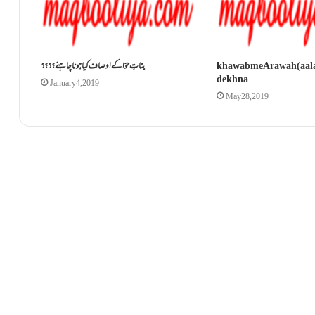
khawab me Arawah (aala 
dekhna
January 4, 2019
May 28, 2019