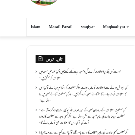
Islam
Masail-Fazail
waqiyat
Maqbooliyat
تازہ ترین
عورت کس جگہ پر اعتکاف کرے گی؟مسجد بیت کسے کہتے ہیں؟کیا عورتیں مسجد میں
اعتکاف کر سکتی ہیں؟
کیا بیہوش ہونے سے اعتکاف ٹوٹ جاتا ہے؟ اگر معتکف کو احتلام ہو جائے تو کیا اس
کا اعتکاف ٹوٹ جائے گا؟فنائے مسجد کسے کہتے ہیں ، اور کیا معتکف فنائے مسجد میں جا
سکتا ہے؟
کیا معتکف اعتکاف کے دوران مسجد کے اندر ضرورتاً دنیوی بات چیت کر سکتا ہے؟
معتکف کن حاجات کی بنا پر مسجد سے نکل سکتا ہے؟ اگر کسی وجہ سے معتکف کا روزہ
ٹوٹ گیا تو کیا اس کا اعتکاف بھی ٹوٹ جائے گا؟
اگر معتکف کسی حاجت کی بنا پر اعتکاف گاہ سے باہر نکلے تو کیا اسے کپڑے سے منہ چھپانا