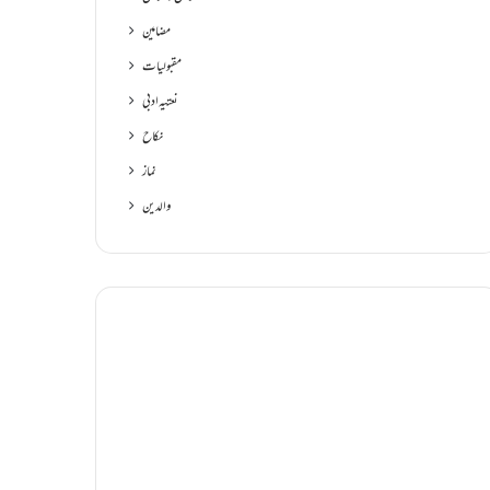
مضامین
مقبولیات
نعتیہ ادبی
نکاح
نماز
والدین