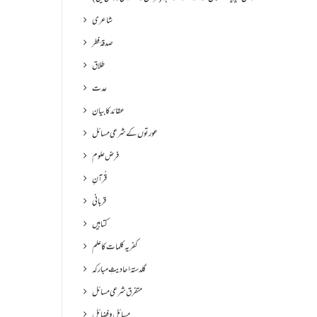
شاعری
صدقۂ فطر
طلاق
عدت
عقائد کا بیان
عورتوں کے شرعی مسائل
فرض علوم
قُرآنِ
قربانی
کتابیں
کفریہ کلمات کا علم
گلدستۂ احادیثِ مبارکہ
متفرق شرعی مسائل
مسائل و فضائل