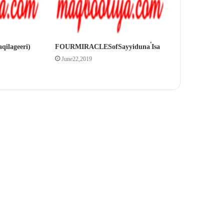
qila geeri)
FOUR MIRACLES of Sayyiduna ‘Isa
June 22, 2019