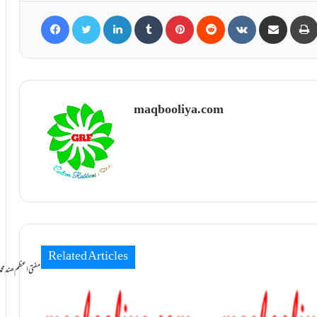
Facebook
Twitter
LinkedIn
Tumblr
Pinterest
Reddit
VKontakte
Share via Email
maqbooliya.com
Related Articles
سامانِ بخشش ti Azam Hind Muhammad Mustafa Raza