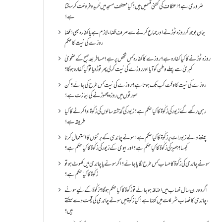
ضروری ہے؟اعتکاف کی کتنی قسمیں ہیں؟کیا معتکف مسجد میں خرید و فروخت کر سکتا
ہے؟
جان بوجھ کر روزہ ٹوڑنے اور جماع کرنے سے صرف قضاء لازم ہے یا کفارہ بھی؟ قضا
روزے کی نیت کا حکم
روزہ ٹوڑنے کا کیا کفارہ ہے؟روزے کا کفارہ کس شخص پر ہے؟ مسافر بعد صبح کے ضحویٰ
کبریٰ سے پہلے وطن کو آیا اور روزے کی نیت کر لی پھر توڑ دیا تو کیا کفارہ ہو گا؟
روزے کی نیت کا وقت کب تک ہوتا ہے؟ روزے کی نیت کس طرح کی جائے؟ کن
صورتوں میں روزہ چھوڑنے کی اجازت ہے؟
رہن رکھے گئے زیور کی زکٰوۃ کا کیا حکم ہے؟زیور کی گذشتہ سالوں کی زکٰوۃ ادا کرنے کا کیا
طریقہ ہے؟
پہننے والے زیورات پر زکٰوۃ کا کیا حکم ہے؟ سونے چاندی کے برتنوں کا استعمال کرنا
کیسا؟ جہیز کی زکٰوۃ کا کیا حکم ہے؟ اور بیوی کے زیور کی زکٰوۃ کا کیا حکم ہے؟
سونے چاندی کی زکٰوۃ کا حساب کس طرح لگایا جائے؟ اگر سونے یا چاندی میں کھوٹ ہو تو
زکٰوۃ کا کیا حکم ہے؟
اگر دورانِ سال نصاب میں اضافہ ہو جائے تو زکوۃ کا کیا حکم ہو گا؟ زکٰوۃ کے لیے سونے
،چاندی کا نصاب شریعت میں کتنا ہے؟ کیا زکٰوۃ میں سونے چاندی کی قیمت دے سکتے
ہیں؟