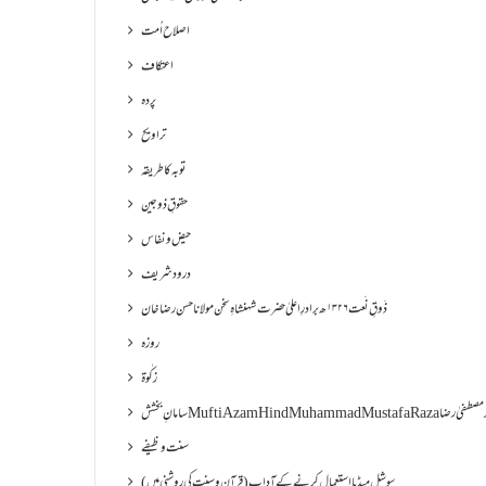
اصلاح اُمت
اعتکاف
پردہ
تراویح
توبہ کا طریقہ
حقوقِ ذوجین
حیض و نفاس
درود شریف
ذَوقِ نَعت ۱۳۲۶ھ برادرِ اعلیٰ حضرت شہنشاہِ سخن مولانا حسن رضا خان
روزہ
زکٰوۃ
Muf مفتی اعظم ھند محمد مصطفیٰ رضا
سنت وظیفے
سوشل میڈیا استعمال کرنے کے آداب (قرآن و سنت کی روشنی میں)