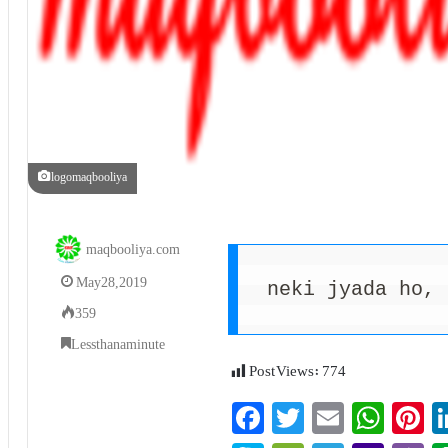
logomaqbooliya
maqbooliya.com
May 28, 2019
neki jyada ho, 
359
Less than a minute
Post Views:
774
Fa
T
E
W
P