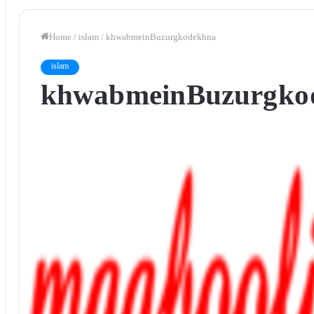
Home
/
islam
/
khwab mein Buzurg ko dekhna
islam
khwab mein Buzurg ko