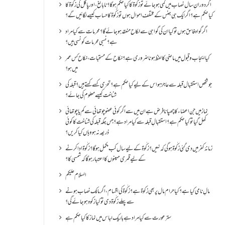
اگر دورانِ سال نصاب میں کمی ہو جائے تو زکٰوۃ کا کیا حکم ہو گا؟ نا بالغ ، اور پاگل کی زکٰوۃ کا
کیا حکم ہے؟ اگر ایک ہی جنس کے مختلف اموال ہوں تو زکٰوۃ کا حساب کیسے لگائیں گے؟
اگر گواہ فاسق ہوں تو کیا ان کی گواہی سے نکاح منعقد ہو جائے گا؟ محرمات سے کیا مراد
ہے؟ نسبی محرمات کونسی ہیں؟
کیا ایجاب و قبول میں ماضی کا لفظ ہونا ضروری ہے؟ نکاح کے مستحبات، نکاح کس عمر
میں ہو؟
جو شخص استقبال قبلہ سے عاجز ہو اس کے لیے کیا حکم ہے؟ تحرّی کسے کہتے ہیں؟ قبلہ کی
شناخت کیسے معلوم کی جائے؟
نماز میں جن اعضاء کا چھپانا فرض ہے ان میں سے اگر کوئی عضو چوتھائی سے کم یا چوتھائی
کھل گیا تو کیا حکم ہے؟استقبالِ قبلہ سے کیا مراد ہے؟جس جگہ قبلہ کی شناخت کا کوئی
ذریعہ نہ ہو وہاں کیا کریں؟
زمانۂ کفر میں دی گئی زکٰوۃ ہو گی کہ نہیں؟زکٰوۃ کے لیے سال کب مکمل ہو گا؟زکٰوۃ ادا کرنے
کے لیے قمری مہینوں کا اعتبار ہو گا کہ شمسی کا؟
السلام علیکم
مالِ نامی کیا ہے؟ کیا حرام مال پر بھی زکوۃ ہے؟ زکٰوۃ کی اقسام ،اگر مالک نصاب ہونے
سے پہلے زکٰوۃ دی تو کیا زکوه ہو جائےگی؟
ستر عورت سے کیا مراد ہے باریک لباس میں نماز کا کیا حکم ہے