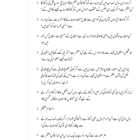
اگر دورانِ سال نصاب میں کمی ہو جائے تو زکٰوۃ کا کیا حکم ہو گا؟ نا بالغ ، اور پاگل کی زکٰوۃ کا
کیا حکم ہے؟ اگر ایک ہی جنس کے مختلف اموال ہوں تو زکٰوۃ کا حساب کیسے لگائیں گے؟
اگر گواہ فاسق ہوں تو کیا ان کی گواہی سے نکاح منعقد ہو جائے گا؟ محرمات سے کیا مراد
ہے؟ نسبی محرمات کونسی ہیں؟
کیا ایجاب و قبول میں ماضی کا لفظ ہونا ضروری ہے؟ نکاح کے مستحبات، نکاح کس عمر
میں ہو؟
جو شخص استقبال قبلہ سے عاجز ہو اس کے لیے کیا حکم ہے؟ تحرّی کسے کہتے ہیں؟ قبلہ کی
شناخت کیسے معلوم کی جائے؟
نماز میں جن اعضاء کا چھپانا فرض ہے ان میں سے اگر کوئی عضو چوتھائی سے کم یا چوتھائی
کھل گیا تو کیا حکم ہے؟استقبالِ قبلہ سے کیا مراد ہے؟جس جگہ قبلہ کی شناخت کا کوئی
ذریعہ نہ ہو وہاں کیا کریں؟
زمانۂ کفر میں دی گئی زکٰوۃ ہو گی کہ نہیں؟زکٰوۃ کے لیے سال کب مکمل ہو گا؟زکٰوۃ ادا کرنے
کے لیے قمری مہینوں کا اعتبار ہو گا کہ شمسی کا؟
السلام علیکم
مالِ نامی کیا ہے؟ کیا حرام مال پر بھی زکوۃ ہے؟ زکٰوۃ کی اقسام ،اگر مالک نصاب ہونے
سے پہلے زکٰوۃ دی تو کیا زکوه ہو جائےگی؟
ستر عورت سے کیا مراد ہے باریک لباس میں نماز کا کیا حکم ہے