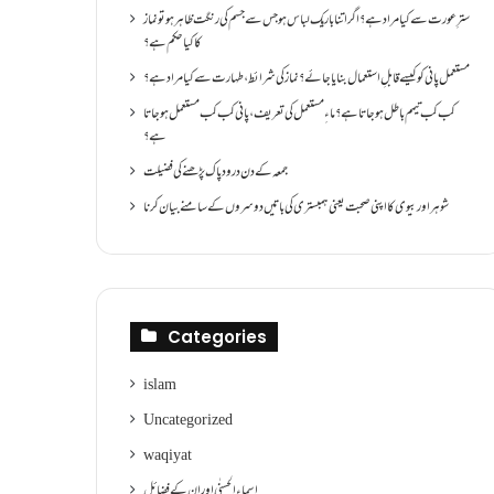
سترِ عورت سے کیا مراد ہے؟اگر اتنا باریک لباس ہو جس سے جسم کی رنگت ظاہر ہو تو نماز
کا کیا حکم ہے؟
مستعمل پانی کو کیسے قابلِ استعمال بنایا جائے؟ نماز کی شرائط ،طہارت سے کیا مراد ہے؟
کب کب تیمم باطل ہو جاتا ہے؟ ماءِ مستعمل کی تعریف ،پانی کب کب مستعمل ہو جاتا
ہے؟
جمعہ کے دن درود پاک پڑھنے کی فضیلت
شوہر اور بیوی کا اپنی صحبت یعنی ہمبستری کی باتیں دوسروں کے سامنے بیان کرنا
Categories
islam
Uncategorized
waqiyat
اسماءالحسنٰی اور ان کے فضائل