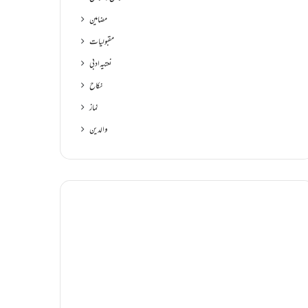
مضامین
مقبولیات
نعتیہ ادبی
نکاح
نماز
والدین