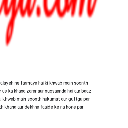
 alayeh ne farmaya hai ki khwab main soonth 
 us ka khana zarar aur nuqsaanda hai aur baaz 
 ki khwab main soonth hukumat aur guftgu par 
th khana aur dekhna faaide ke na hone par 