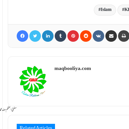
Islam
Kh
Facebook
Twitter
LinkedIn
Tumblr
Pinterest
Reddit
VKontakte
Share via Email
maqbooliya.com
سامانِ بخشش ti Azam Hind Muhammad Mustafa Raza
Related Articles