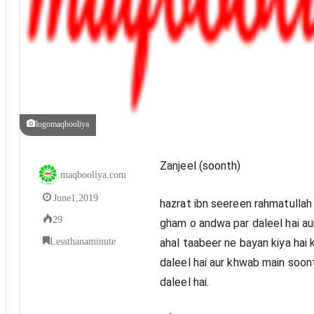
logomaqbooliya
Zanjeel (soonth)
maqbooliya.com
June 1, 2019
hazrat ibn seereen rahmatullah
29
gham o andwa par daleel hai aur
Less than a minute
ahal taabeer ne bayan kiya hai
daleel hai aur khwab main soon
daleel hai.