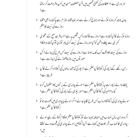
ضروری ہے؟اعتکاف کی کتنی قسمیں ہیں؟کیا معتکف مسجد میں خرید و فروخت کر سکتا
ہے؟
جان بوجھ کر روزہ ٹوڑنے اور جماع کرنے سے صرف قضاء لازم ہے یا کفارہ بھی؟ قضا
روزے کی نیت کا حکم
روزہ ٹوڑنے کا کیا کفارہ ہے؟روزے کا کفارہ کس شخص پر ہے؟ مسافر بعد صبح کے ضحویٰ
کبریٰ سے پہلے وطن کو آیا اور روزے کی نیت کر لی پھر توڑ دیا تو کیا کفارہ ہو گا؟
روزے کی نیت کا وقت کب تک ہوتا ہے؟ روزے کی نیت کس طرح کی جائے؟ کن
صورتوں میں روزہ چھوڑنے کی اجازت ہے؟
رہن رکھے گئے زیور کی زکٰوۃ کا کیا حکم ہے؟زیور کی گذشتہ سالوں کی زکٰوۃ ادا کرنے کا کیا
طریقہ ہے؟
پہننے والے زیورات پر زکٰوۃ کا کیا حکم ہے؟ سونے چاندی کے برتنوں کا استعمال کرنا
کیسا؟ جہیز کی زکٰوۃ کا کیا حکم ہے؟ اور بیوی کے زیور کی زکٰوۃ کا کیا حکم ہے؟
سونے چاندی کی زکٰوۃ کا حساب کس طرح لگایا جائے؟ اگر سونے یا چاندی میں کھوٹ ہو تو
زکٰوۃ کا کیا حکم ہے؟
اگر دورانِ سال نصاب میں اضافہ ہو جائے تو زکوۃ کا کیا حکم ہو گا؟ زکٰوۃ کے لیے سونے
،چاندی کا نصاب شریعت میں کتنا ہے؟ کیا زکٰوۃ میں سونے چاندی کی قیمت دے سکتے
ہیں؟