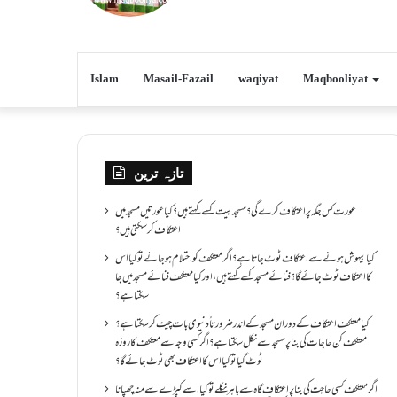
Islam
Masail-Fazail
waqiyat
Maqbooliyat
تازہ ترین
عورت کس جگہ پر اعتکاف کرے گی؟مسجد بیت کسے کہتے ہیں؟کیا عورتیں مسجد میں
اعتکاف کر سکتی ہیں؟
کیا بیہوش ہونے سے اعتکاف ٹوٹ جاتا ہے؟ اگر معتکف کو احتلام ہو جائے تو کیا اس
کا اعتکاف ٹوٹ جائے گا؟فنائے مسجد کسے کہتے ہیں ، اور کیا معتکف فنائے مسجد میں جا
سکتا ہے؟
کیا معتکف اعتکاف کے دوران مسجد کے اندر ضرورتاً دنیوی بات چیت کر سکتا ہے؟
معتکف کن حاجات کی بنا پر مسجد سے نکل سکتا ہے؟ اگر کسی وجہ سے معتکف کا روزہ
ٹوٹ گیا تو کیا اس کا اعتکاف بھی ٹوٹ جائے گا؟
اگر معتکف کسی حاجت کی بنا پر اعتکاف گاہ سے باہر نکلے تو کیا اسے کپڑے سے منہ چھپانا