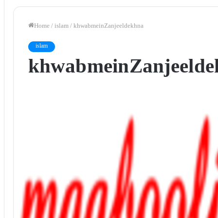
Home
/
islam
/
khwab mein Zanjeel dekhna
islam
khwab mein Zanjeel d