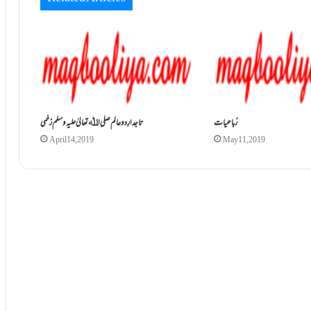
رُباعیات
تاجدارِ دو عالم صلی اﷲ تعالیٰ علیہ وسلم زخمی
April 14, 2019
May 11, 2019