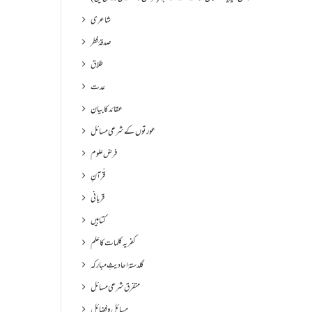
شاعری
صدقۂ فطر
طلاق
عدت
عقائد کا بیان
عورتوں کے شرعی مسائل
فرض علوم
قُرآنِ
قربانی
کتابیں
کفریہ کلمات کا علم
گلدستۂ احادیثِ مبارکہ
متفرق شرعی مسائل
مسائل و فضائل