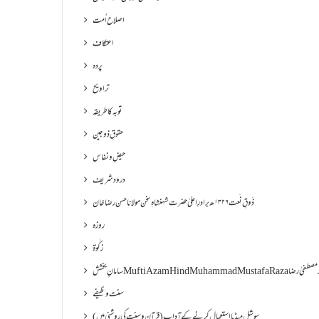
اصلاح اُمت
اعتکاف
پردہ
تراویح
توبہ کا طریقہ
حقوقِ ذوجین
حیض و نفاس
درود شریف
ذَوقِ نَعت ۱۳۲۶ھ برادرِ اعلیٰ حضرت شہنشاہِ سخن مولانا حسن رضا خان
روزہ
زکٰوۃ
Muf مفتی اعظم ھند محمد مصطفیٰ رضا
سنت وظیفے
سوشل میڈیا استعمال کرنے کے آداب (قرآن و سنت کی روشنی میں)