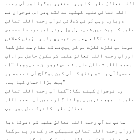
اللہ تعالیٰ علیہ کا چہرہ متغیر ہوگیا اور آپ رحمۃ
اللہ تعالیٰ علیہ کپکپانے لگے پھر اس نوجوان نے
دوبارہ وہی بُو ٹی کھلائی توآپ رحمۃ اللہ تعالیٰ
علیہ کے پیٹ میں شدید ہل چل ہوئی اور درد سا محسوس
ہونے لگا ، پھر جب تیسری بار وہ بُوٹی کھلائی
توسانپ ٹکڑے ٹکڑے ہو کر پیچھے کے مقام سے نکل گیا
اورآپ رحمۃ اللہ تعالیٰ علیہ کو سکون حاصل ہوا۔آپ
رحمۃ اللہ تعالیٰ علیہ نے اس نوجوان سے پوچھا :”اے
محسن! آپ یہ تو بتاؤ کہ آپ کون ہو؟آج آپ نے مجھ پر
بہت بڑا احسان کیا ہے۔”
وہ نوجوان کہنے لگا : ”کیا آپ رحمۃ اللہ تعالیٰ
علیہ نے مجھے نہیں پہچا نا ؟ ارے میں آپ رحمۃ اللہ
تعالیٰ علیہ کا نیک عمل ہوں۔جب
سانپ نے آپ رحمۃ اللہ تعالیٰ علیہ کو دھوکا دیا
اورآپ رحمۃ اللہ تعالیٰ علیہکی جان کے در پے ہوگیا
تو تمام ملائکہ نے اللہ عزوجل کی بارگاہ میں عرض