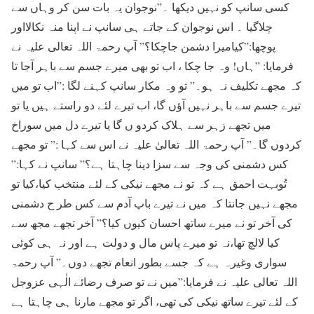
کسی سانپ کو نہیں دیکھا ۔”نوجوان یہ بات سن کر وہاں سے
چلاگیا ۔ اس نوجوان کے جاتے ہی سانپ نے اپنا منہ نکالااور
پوچھا:”کیامیرا دشمن جاچکا؟” آپ رحمۃ اللہ تعالی علیہ نے
فرمایا: ”ہاں! وہ جا چکا ، اب تو بھی میرے جسم سے باہر آجا تا
کہ مجھے تکلیف نہ ہو۔” تو وہ مکار سانپ کہنے لگا :”اب تو میں
تیرے جسم سے باہر نہیں آؤں گا، اب تیرے لئے دو راستے ہیں یا تو
میں تجھے زہر سے ہلاک کردو ں گا یا تیرے دل میں سوراخ
کردوں گا۔” آپ رحمۃ اللہ تعالیٰ علیہ نے اس سے کہا :” تو مجھے
کس دشمنی کی وجہ سے سزا دینا چاہتا ہے؟” سانپ نے کہا:”
تُوبہت احمق ہے کہ تو نے مجھے نیکی کے لئے منتخب کیا،کیا تو
مجھے نہیں جانتا کہ میں نے تیرے باپ آدم سے کس طر ح دشمنی
کی آخر تو نے میرے ساتھ احسان کیوں کیا؟” آخر تجھے مجھ سے
کیا لالچ تھا،نہ تو میرے پاس مال و دولت ہے اور نہ ہی کوئی
سواری وغیرہ ہے کہ جسے بطور انعام تجھے دوں۔” آپ رحمۃ
اللہ تعالی علیہ نے فرمایا:”میں نے تو صرف رضائے الٰہی عزوجل
کے لئے تیرے ساتھ نیکی کی تھی، اگر تو مجھے مارنا ہی چاہتا ہے