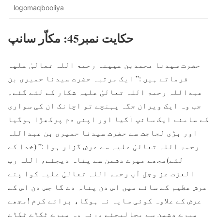
logomaqbooliya
حکایت نمبر45: مکاّر سانپ
حضرت سیدنا محمدبن عیینہ رحمۃ اللہ تعالیٰ علیہ
فرماتے ہیں :” ایک مرتبہ حضرت سیدنا حمیری بن
عبداللہ رحمۃ اللہ تعالیٰ علیہ شکار کے لئے گئے۔
جب وہ ایک ویران جگہ پہنچے تو اچانک ان کی سواری
کے سامنے ایک سانپ آگیا اور اپنی دم پرکھڑا ہوگیا
اور بڑی لجاجت سے حضرت سیدنا حمیری بن عبداللہ
رحمۃ اللہ تعالیٰ علیہ سے عرض گزار ہوا :” (خدا کے
لئے)مجھے میرے دشمن سے پناہ دیجئے، اللہ رب
العزت عز وجل آپ رحمۃ اللہ تعالیٰ علیہ کوا پنے
عرش عظیم کے سائے میں اس دن پناہ دے گا جس دن اس کے
عرش کے علاوہ کوئی سایہ نہ ہوگا، برائے کرم !مجھے
میرے دشمن سے بچالیجئے ورنہ وہ میرے ٹکڑے ٹکڑے