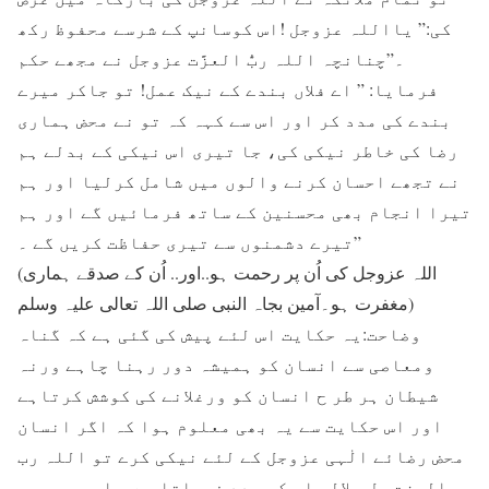
کی:” یااللہ عزوجل !اس کوسانپ کے شرسے محفوظ رکھ
۔”چنانچہ اللہ ربُّ العزَّت عزوجل نے مجھے حکم
فرمایا: ” اے فلاں بندے کے نیک عمل! تو جاکر میرے
بندے کی مدد کر اور اس سے کہہ کہ تو نے محض ہماری
رضا کی خاطر نیکی کی، جا تیری اس نیکی کے بدلے ہم
نے تجھے احسان کرنے والوں میں شامل کرلیا اور ہم
تیرا انجام بھی محسنین کے ساتھ فرمائیں گے اور ہم
تیرے دشمنوں سے تیری حفاظت کریں گے ۔”
(اللہ عزوجل کی اُن پر رحمت ہو..اور.. اُن کے صدقے ہماری
مغفرت ہو۔آمین بجاہ النبی صلی اللہ تعالی عليہ وسلم)
وضاحت:یہ حکایت اس لئے پیش کی گئی ہے کہ گناہ
ومعاصی سے انسان کو ہمیشہ دور رہنا چاہے ورنہ
شیطان ہر طر ح انسان کو ورغلانے کی کوشش کرتاہے
اور اس حکایت سے یہ بھی معلوم ہوا کہ اگر انسان
محض رضائے الٰہی عزوجل کے لئے نیکی کرے تو اللہ رب
العزت جل جلالہ اس کی مدد فرماتا ہے ، اور یہ بھی