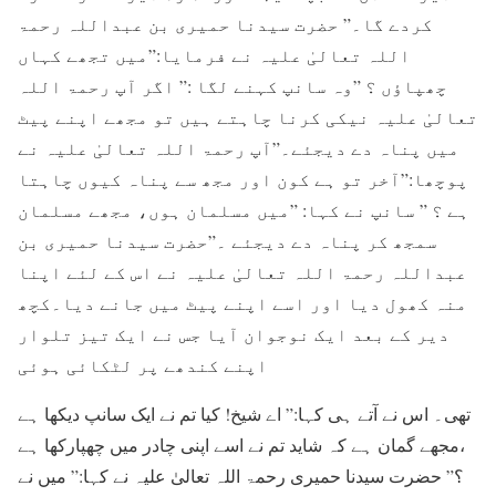
کردے گا۔” حضرت سیدنا حمیری بن عبداللہ رحمۃ
اللہ تعالیٰ علیہ نے فرمایا:”میں تجھے کہاں
چھپاؤں ؟ ”وہ سانپ کہنے لگا :” اگر آپ رحمۃ اللہ
تعالیٰ علیہ نیکی کرنا چاہتے ہيں تو مجھے اپنے پیٹ
میں پناہ دے دیجئے۔”آپ رحمۃ اللہ تعالیٰ علیہ نے
پوچھا:”آخر تو ہے کون اور مجھ سے پناہ کیوں چاہتا
ہے ؟ ” سانپ نے کہا: ”میں مسلمان ہوں، مجھے مسلمان
سمجھ کر پناہ دے دیجئے ۔”حضرت سیدنا حمیری بن
عبداللہ رحمۃ اللہ تعالیٰ علیہ نے اس کے لئے اپنا
منہ کھول دیا اور اسے اپنے پیٹ میں جانے دیا۔کچھ
دیر کے بعد ایک نوجوان آیا جس نے ایک تیز تلوار
اپنے کندھے پر لٹکائی ہوئی
تھی۔ اس نے آتے ہی کہا:” اے شیخ! کیا تم نے ایک سانپ دیکھا ہے
،مجھے گمان ہے کہ شاید تم نے اسے اپنی چادر میں چھپارکھا ہے
؟” حضرت سیدنا حمیری رحمۃ اللہ تعالیٰ علیہ نے کہا:” میں نے