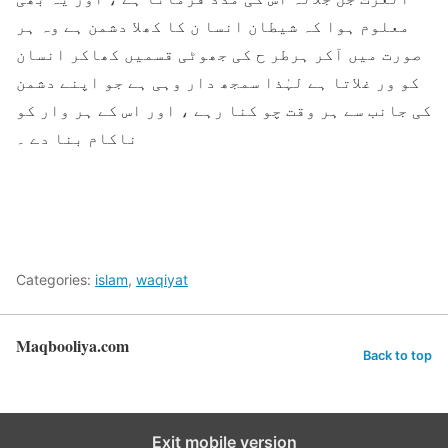
معلوم ہوا کہ شیطان انسا ن کا کھلا دشمن ہے وہ ہر
صورت میں آکر ہرطر ح کی جھوٹی قسمیں کھاکر انسان
کو ور غلاتا ہے لہٰذا سمجھ دار وہی ہے جو اپنے دشمن
کی جانب سے ہر وقت چو کنا رہے ، اور اس کے ہر وار کو
ناکام بنا دے ۔
Categories:
islam
,
waqiyat
Maqbooliya.com
Back to top
Exit mobile version