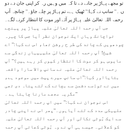
تو مجھے پہاڑ پر جانے دے تا کہ میں وہیں رہ کر اپنی جان دے دو
ں ۔” سانپ نے کہا:” ٹھیک ہے، تم پہاڑ پر چلے جاؤ۔” چنانچہ آپ
رحمۃ اللہ تعالیٰ علیہ پہاڑ پر آئے اور موت کا انتظار کرنے لگے۔
جب آپ رحمۃ اللہ تعالیٰ علیہ پہاڑ پر پہنچے
تواچانک وہاں ایک نوجوان نظر آیا جس کا چہرہ
چودھویں کے چاند کی طر ح روشن تھا، اس نے کہا:” اے
شیخ! آپ رحمۃ اللہ تعالیٰ علیہیہاں زندگی سے
مایوس ہو کر موت کا انتظار کیوں کر رہے ہیں؟” آپ
رحمۃ اللہ تعالیٰ علیہ نے سانپ والا سارا واقعہ
بتایااور کہا:”اب سانپ میرے پیٹ میں موجود ہے،
میں نے تواِسے دشمن سے بچانے کے لئے پناہ دی تھی
مگریہ مجھے مارنا چاہتا ہے ۔”
اس نوجوان نے کہا:” میں اپ رحمۃ اللہ تعالیٰ
علیہکی مدد کے لئے آیاہوں۔”پھر اس نے اپنی چادر
سے ایک بُوٹی نکالی اور آپ رحمۃ اللہ تعالیٰ علیہ
کو کھلائی۔ جیسے ہی آپ نے وہ بُوٹی کھائی آپ رحمۃ