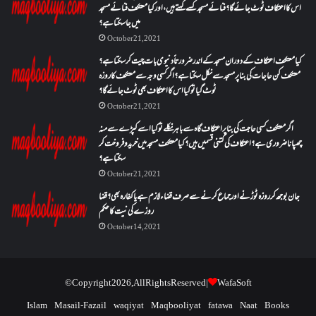
اس کا اعتکاف ٹوٹ جائے گا؟فنائے مسجد کسے کہتے ہیں ، اور کیا معتکف فنائے مسجد
میں جا سکتا ہے؟
October 21, 2021
کیا معتکف اعتکاف کے دوران مسجد کے اندر ضرورتاً دنیوی بات چیت کر سکتا ہے؟
معتکف کن حاجات کی بنا پر مسجد سے نکل سکتا ہے؟ اگر کسی وجہ سے معتکف کا روزہ
ٹوٹ گیا تو کیا اس کا اعتکاف بھی ٹوٹ جائے گا؟
October 21, 2021
اگر معتکف کسی حاجت کی بنا پر اعتکاف گاہ سے باہر نکلے تو کیا اسے کپڑے سے منہ
چھپانا ضروری ہے؟اعتکاف کی کتنی قسمیں ہیں؟کیا معتکف مسجد میں خرید و فروخت کر
سکتا ہے؟
October 21, 2021
جان بوجھ کر روزہ ٹوڑنے اور جماع کرنے سے صرف قضاء لازم ہے یا کفارہ بھی؟ قضا
روزے کی نیت کا حکم
October 14, 2021
© Copyright 2026, All Rights Reserved |
WafaSoft
Islam
Masail-Fazail
waqiyat
Maqbooliyat
fatawa
Naat
Books