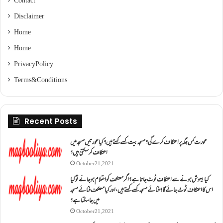
Contact
Disclaimer
Home
Home
Privacy Policy
Terms & Conditions
Recent Posts
عورت کس جگہ پر اعتکاف کرے گی؟مسجد بیت کسے کہتے ہیں؟کیا عورتیں مسجد میں
اعتکاف کر سکتی ہیں؟
October 21, 2021
کیا بیہوش ہونے سے اعتکاف ٹوٹ جاتا ہے؟ اگر معتکف کو احتلام ہو جائے تو کیا
اس کا اعتکاف ٹوٹ جائے گا؟فنائے مسجد کسے کہتے ہیں ، اور کیا معتکف فنائے مسجد
میں جا سکتا ہے؟
October 21, 2021