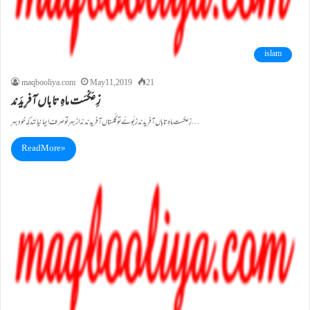
islam
maqbooliya.com
May 11, 2019
21
زِ عَکْسَت ماہِ تاباں آفرِیدَند
زِ عکست ماہِ تاباں آفرِیدَند زِ بُوئے تو گُلستاں آفریدند نہ از بہرِ تو صرف اِیمانیانَند کہ خود بہرِ…
Read More »