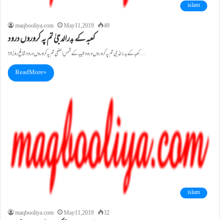
islam
maqbooliya.com
May 11, 2019
49
کعبہ کے بدرالدجیٰ تم پہ کروروں درود
کعبہ کے بَدرالدُّجی تم پہ کروروں درود طیبہ کے شمس الضحی تم پہ کروروں درود شافعِ روزِ جزا…
Read More »
islam
maqbooliya.com
May 11, 2019
32