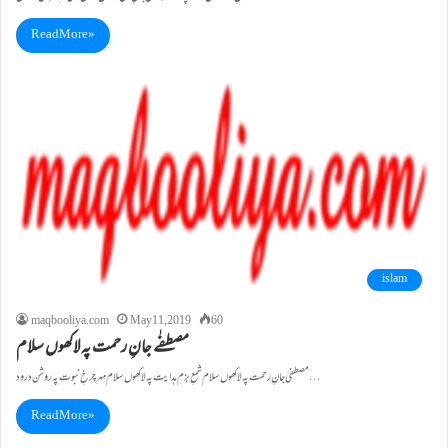
Read More »
islam
maqbooliya.com
May 11, 2019
60
مصطفٰے جانِ رحمت پہ لاکھوں سلام
مصطفیٰ جانِ رحمت پہ لاکھوں سلام شمعِ بزمِ ہدایت پہ لاکھوں سلام مِہرِ چَرخِ نبوت پہ روشن درود…
Read More »