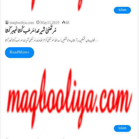
islam
maqbooliya.com
May 11, 2019
48
مُرتَضیٰ شیرِ خدا مَرحَب کُشا خَیبر کَشا
فَغانِ جانِ غمگین بر آستانِ والا تمکیں اَسداللّٰہ المرتضیٰ کرَّمَ اللّٰہُ وَجْہَــہٗ مُرتَضیٰ شیرِ خدا مَرحَب کُشا خَیبر کَشا…
Read More »
islam