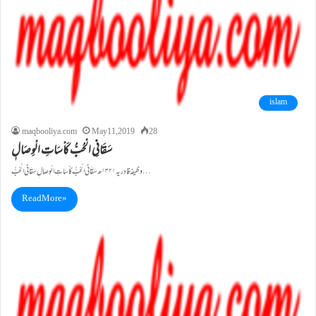
islam
maqbooliya.com
May 11, 2019
28
سَقَانِی الْحُبُّ کَاْسَاتِ الْوِصَالٖ
وظیفۂ قادریہ ۱۳۲۱ھ سَقَانِی الْحُبُّ کَاْسَاتِ الْوِصَالٖ سَقَانِی الْحُبُّ …
Read More »