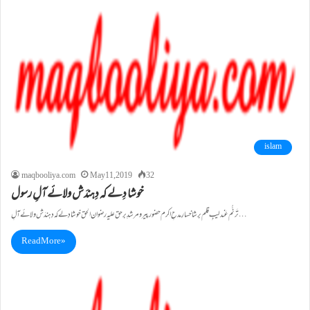
islam
maqbooliya.com
May 11, 2019
32
خوشا دِلے کہ دِہندَش ولائے آلِ رسول
تَرنُّم عَندلیبِ قلم برشاخسارِ مدحِ اکرم حضور پیر و مرشدِ برحق علیہ رضوان الحق خوشا دِلے کہ دِہندَش ولائے آلِ…
Read More »