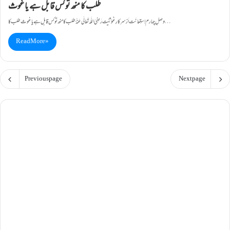
طلب کا منھ تو کس قابل ہے یا غوث
وصلِ چہارم اِستِعانَت اَزسرکارِ غَوْثِیَّت رَضِیَ اللّٰہ تَعَالٰی عَنْہُ طلب کا منھ تو کس قابل ہے یا غوث طلب کا …
Read More »
Previous page
Next page