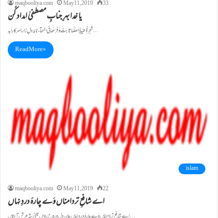
maqbooliya.com
May 11, 2019
33
یا خدا بہرِ جنابِ مصطفیٰ امداد کُن
شَجَرَۃٌ طَیِّبَۃٌ اَصْلُہَا ثَابتٌ وَّ فَرْعُہَا فِی السَّمَآء نالۂ دلِ زار بَسَر کارِ اَ بد …
Read More »
islam
maqbooliya.com
May 11, 2019
22
اے شافعِ تردامناں وَے چارۂ دردِ نہاں
اے شافعِ تردامناں وَے چارۂ دردِ نِہاں جانِ دل و روحِ رواں یعنی شہِ عرش آستاں …