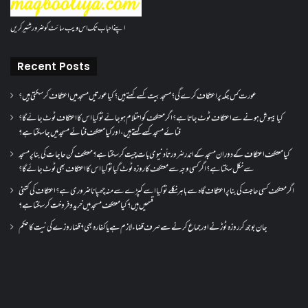
اپنے احباب تک اس ویب سائٹ کو ضرور شئیر کریں
Recent Posts
عورت کس جگہ پر اعتکاف کرے گی؟مسجد بیت کسے کہتے ہیں؟کیا عورتیں مسجد میں اعتکاف کر سکتی ہیں؟
کیا بیہوش ہونے سے اعتکاف ٹوٹ جاتا ہے؟ اگر معتکف کو احتلام ہو جائے تو کیا اس کا اعتکاف ٹوٹ جائے گا؟
فنائے مسجد کسے کہتے ہیں ، اور کیا معتکف فنائے مسجد میں جا سکتا ہے؟
کیا معتکف اعتکاف کے دوران مسجد کے اندر ضرورتاً دنیوی بات چیت کر سکتا ہے؟معتکف کن حاجات کی بنا پر مسجد
سے نکل سکتا ہے؟ اگر کسی وجہ سے معتکف کا روزہ ٹوٹ گیا تو کیا اس کا اعتکاف بھی ٹوٹ جائے گا؟
اگر معتکف کسی حاجت کی بنا پر اعتکاف گاہ سے باہر نکلے تو کیا اسے کپڑے سے منہ چھپانا ضروری ہے؟اعتکاف کی کتنی
قسمیں ہیں؟کیا معتکف مسجد میں خرید و فروخت کر سکتا ہے؟
جان بوجھ کر روزہ ٹوڑنے اور جماع کرنے سے صرف قضاء لازم ہے یا کفارہ بھی؟ قضا روزے کی نیت کا حکم