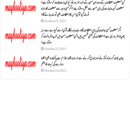
کیا معتکف اعتکاف کے دوران مسجد کے اندر ضرورتاً دنیوی بات چیت کر سکتا ہے؟
معتکف کن حاجات کی بنا پر مسجد سے نکل سکتا ہے؟ اگر کسی وجہ سے معتکف کا روزہ
ٹوٹ گیا تو کیا اس کا اعتکاف بھی ٹوٹ جائے گا؟
October 21, 2021
اگر معتکف کسی حاجت کی بنا پر اعتکاف گاہ سے باہر نکلے تو کیا اسے کپڑے سے منہ
چھپانا ضروری ہے؟اعتکاف کی کتنی قسمیں ہیں؟کیا معتکف مسجد میں خرید و فروخت کر
سکتا ہے؟
October 21, 2021
جان بوجھ کر روزہ ٹوڑنے اور جماع کرنے سے صرف قضاء لازم ہے یا کفارہ بھی؟ قضا
روزے کی نیت کا حکم
October 14, 2021