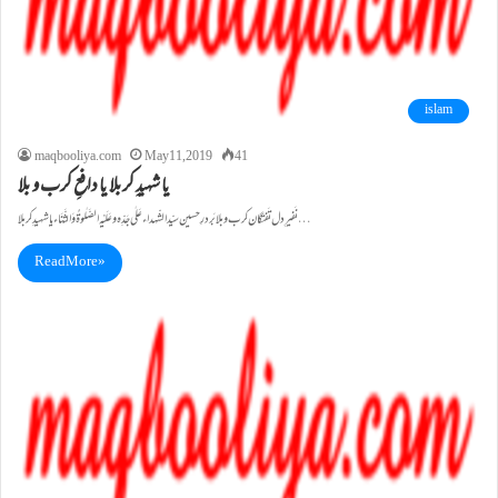
islam
maqbooliya.com
May 11, 2019
41
یا شہیدِ کربلا یا دافعِ کرب و بلا
نَفیرِ دل تَفتگان کرب و بلا بَر درِ حسین سیّد الشّہداء عَلٰی جَدِّہ وعَلَیْہِ الصَّلٰوۃُ وَالثَّنَاء یا شہیدِ کربلا…
Read More »