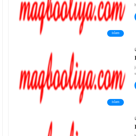
h
islam
j
islam