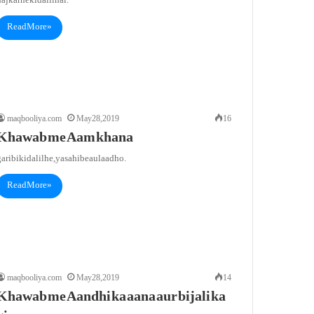
aj karneki dalil hai.
Read More »
maqbooliya.com
May 28, 2019
16
Khawab me Aam khana
aribi ki dalil he, ya sahibe aulaad ho.
Read More »
maqbooliya.com
May 28, 2019
14
Khawab me Aandhi ka aana aur bijali ka