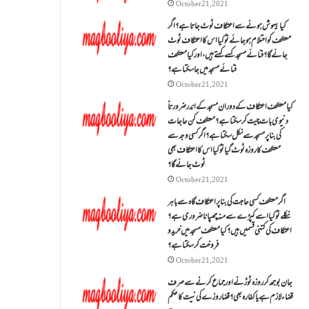
October 21, 2021
کیا بیہوش ہونے سے اعتکاف ٹوٹ جاتا ہے؟ اگر
معتکف کو احتلام ہو جائے تو کیا اس کا اعتکاف ٹوٹ
جائے گا؟فنائے مسجد کسے کہتے ہیں ، اور کیا معتکف
فنائے مسجد میں جا سکتا ہے؟
October 21, 2021
کیا معتکف اعتکاف کے دوران مسجد کے اندر ضرورتاً
دنیوی بات چیت کر سکتا ہے؟معتکف کن حاجات
کی بنا پر مسجد سے نکل سکتا ہے؟ اگر کسی وجہ سے
معتکف کا روزہ ٹوٹ گیا تو کیا اس کا اعتکاف بھی
ٹوٹ جائے گا؟
October 21, 2021
اگر معتکف کسی حاجت کی بنا پر اعتکاف گاہ سے باہر
نکلے تو کیا اسے کپڑے سے منہ چھپانا ضروری ہے؟
اعتکاف کی کتنی قسمیں ہیں؟کیا معتکف مسجد میں خرید و
فروخت کر سکتا ہے؟
October 21, 2021
جان بوجھ کر روزہ ٹوڑنے اور جماع کرنے سے صرف
قضاء لازم ہے یا کفارہ بھی؟ قضا روزے کی نیت کا حکم