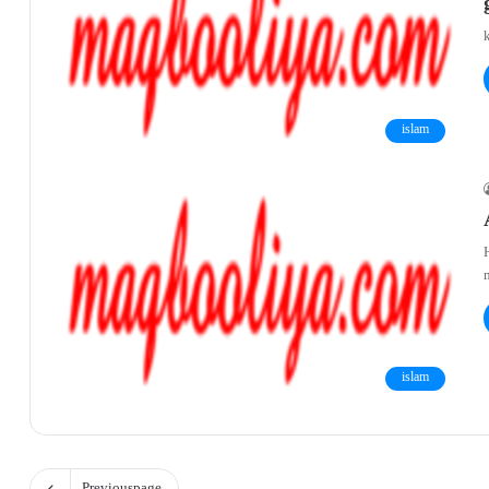
k
islam
islam
Previous page