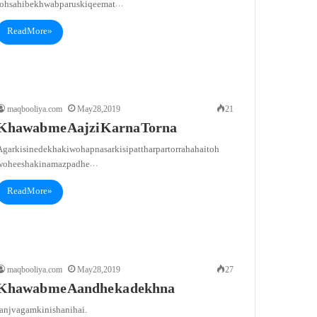
toh sahibe khwab par us ki qeemat…
Read More »
maqbooliya.com
May 28, 2019
21
Khawab me Aajzi Karna Torna
gar kisi ne dekha ki woh apna sar kisi patthar par tor raha hai toh
woh eesha ki namaz padhe…
Read More »
maqbooliya.com
May 28, 2019
27
Khawab me Aandhe ka dekhna
anj va gam ki nishani hai.