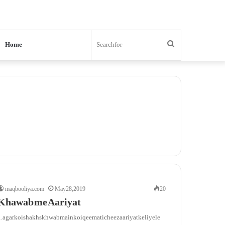
Search
Home
for
maqbooliya.com
May 28, 2019
20
Khawab me Aariyat
. agar koi shakhs khwab main koi qeemati cheez aariyat ke liye le