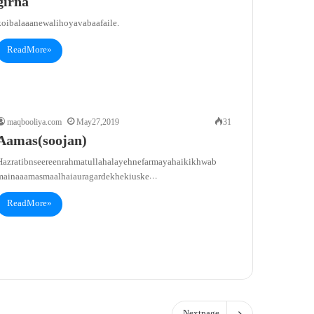
girna
oi bala aane wali ho ya vabaa faile.
Read More »
maqbooliya.com
May 27, 2019
31
Aamas(soojan)
Hazrat ibn seereen rahmatullah alayeh ne farmaya hai ki khwab
main aaamas maal hai aur agar dekhe ki us ke…
Read More »
Next page