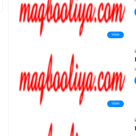
h
islam
g
islam