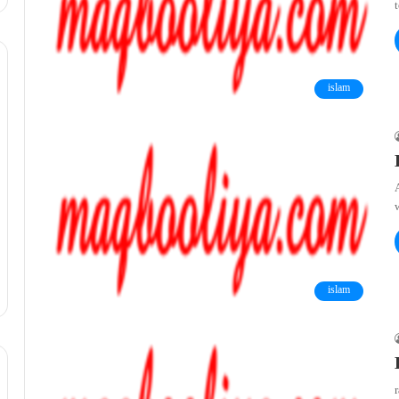
islam
A
islam
r