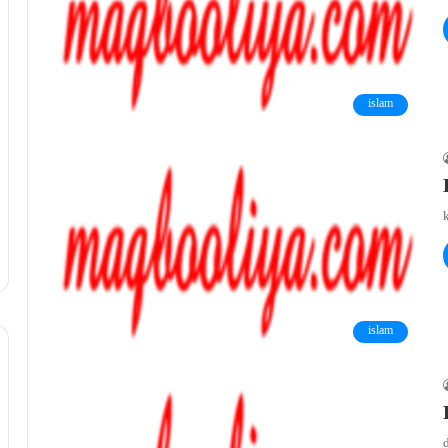
islam
islam
d