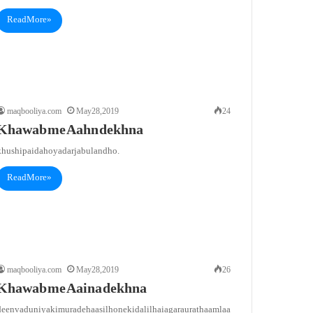
Read More »
maqbooliya.com
May 28, 2019
24
Khawab me Aahn dekhna
khushi paida ho ya darja buland ho.
Read More »
maqbooliya.com
May 28, 2019
26
Khawab me Aaina dekhna
een va duniya ki murade haasil hone ki dalil hai agar aurat haamlaa