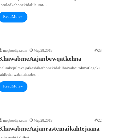
o to ladka hone ki dalil aurat…
Read More »
maqbooliya.com
May 28, 2019
23
Khawab me Aajan be wqat kehna
aalim ke julm va jor ka shikar hone ki dalil hai ya koi tohmat lage ki
sahibe khwab mahaz be…
Read More »
maqbooliya.com
May 28, 2019
22
Khawab me Aajan raste mai kahte jaana