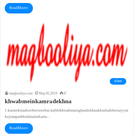
Read More »
islam
maqbooliya.com
May 30, 2019
47
khwab mein kamra dekhna
1. kamre ki taabeer beewee hai. kabhi khwab main ghar dekhna khud sahibe ruiyyat
ke jism par bhi dalaalat karta…
Read More »