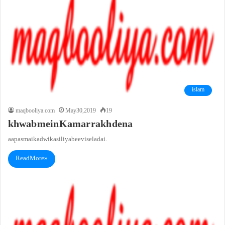
islam
maqbooliya.com
May 30, 2019
19
khwab mein Kamar rakh dena
aapas mai kadwi kasili ya beevi se ladai.
Read More »