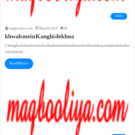
islam
maqbooliya.com
May 30, 2019
28
khwab mein Kanghi dekhna
1. kanghee ki taabeer mufeed aadmi hai sharakat aur kisi kaam ka jo iraada rakhta hai
us ke dene ki…
Read More »