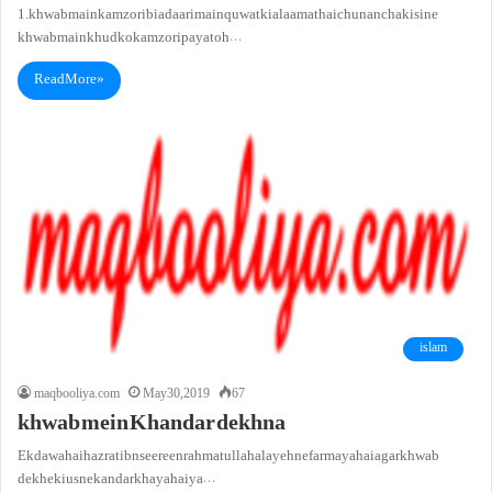
1. khwab main kamzori biadaari main quwat ki alaamat hai chunancha kisi ne
khwab main khud ko kamzori paya toh…
Read More »
islam
maqbooliya.com
May 30, 2019
67
khwab mein Khandar dekhna
Ek dawa haihazrat ibn seereen rahmatullah alayeh ne farmaya hai agar khwab
dekhe ki us ne kandar khaya hai ya…