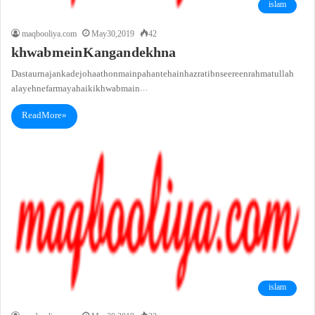
islam
maqbooliya.com
May 30, 2019
42
khwab mein Kangan dekhna
Dast aur najan kade jo haathon main pahante hain hazrat ibn seereen rahmatullah
alayeh ne farmaya hai ki khwab main…
Read More »
islam