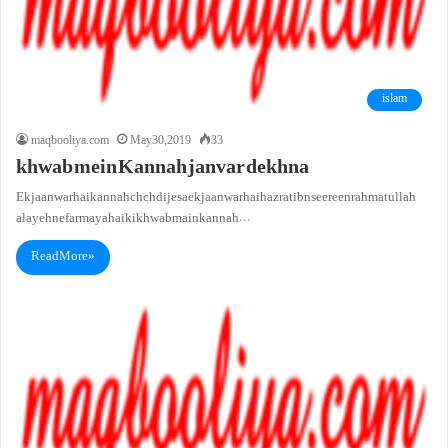
islam
maqbooliya.com
May 30, 2019
33
khwab mein Kannah janvar dekhna
Ek jaanwar haikannah chchdi jesa ek jaanwar hai hazrat ibn seereen rahmatullah
alayeh ne farmaya hai ki khwab main kannah…
Read More »