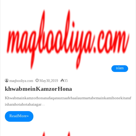
islam
maqbooliya.com
May 30, 2019
35
khwab mein Kamzor Hona
Khwab main kamzor hona nafaqar aur zaafe haal aur martabe main kami hone ki taraf
ishara hota hota hai agar…
Read More »