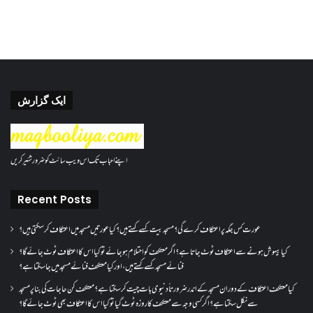
ایک گزارش
اپنے احباب تک اس ویب سائٹ کو ضرور شئیر کریں
Recent Posts
عورت کس جگہ پر اعتکاف کرے گی؟مسجد بیت کسے کہتے ہیں؟کیا عورتیں مسجد میں اعتکاف کر سکتی ہیں؟
کیا بیہوش ہونے سے اعتکاف ٹوٹ جاتا ہے؟ اگر معتکف کو احتلام ہو جائے تو کیا اس کا اعتکاف ٹوٹ جائے گا؟
فنائے مسجد کسے کہتے ہیں ، اور کیا معتکف فنائے مسجد میں جا سکتا ہے؟
کیا معتکف اعتکاف کے دوران مسجد کے اندر ضرورتاً دنیوی بات چیت کر سکتا ہے؟معتکف کن حاجات کی بنا پر مسجد
سے نکل سکتا ہے؟ اگر کسی وجہ سے معتکف کا روزہ ٹوٹ گیا تو کیا اس کا اعتکاف بھی ٹوٹ جائے گا؟