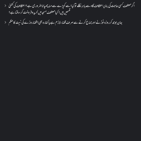
اگر معتکف کسی حاجت کی بنا پر اعتکاف گاہ سے باہر نکلے تو کیا اسے کپڑے سے منہ چھپانا ضروری ہے؟اعتکاف کی کتنی
قسمیں ہیں؟کیا معتکف مسجد میں خرید و فروخت کر سکتا ہے؟
جان بوجھ کر روزہ ٹوڑنے اور جماع کرنے سے صرف قضاء لازم ہے یا کفارہ بھی؟ قضا روزے کی نیت کا حکم