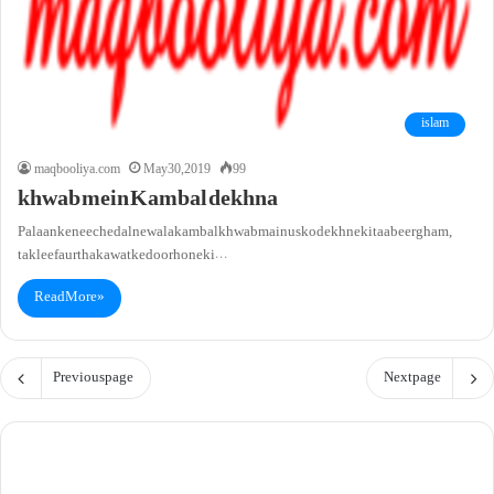
islam
maqbooliya.com
May 30, 2019
99
khwab mein Kambal dekhna
Palaan ke neeche dalne wala kambalkhwab main us ko dekhne ki taabeer gham,
takleef aur thakawat ke door hone ki…
Read More »
Previous page
Next page