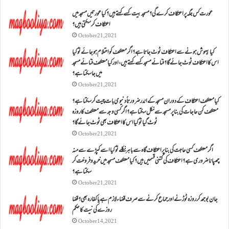
عورت کس جگہ پر اعتکاف کرے گی؟مسجد بیت کسے کہتے ہیں؟کیا عورتیں مسجد میں
اعتکاف کر سکتی ہیں؟
October 21, 2021
کیا بیہوش ہونے سے اعتکاف ٹوٹ جاتا ہے؟ اگر معتکف کو احتلام ہو جائے تو کیا
اس کا اعتکاف ٹوٹ جائے گا؟فنائے مسجد کسے کہتے ہیں ، اور کیا معتکف فنائے مسجد
میں جا سکتا ہے؟
October 21, 2021
کیا معتکف اعتکاف کے دوران مسجد کے اندر ضرورتاً دنیوی بات چیت کر سکتا ہے؟
معتکف کن حاجات کی بنا پر مسجد سے نکل سکتا ہے؟ اگر کسی وجہ سے معتکف کا روزہ
ٹوٹ گیا تو کیا اس کا اعتکاف بھی ٹوٹ جائے گا؟
October 21, 2021
اگر معتکف کسی حاجت کی بنا پر اعتکاف گاہ سے باہر نکلے تو کیا اسے کپڑے سے منہ
چھپانا ضروری ہے؟اعتکاف کی کتنی قسمیں ہیں؟کیا معتکف مسجد میں خرید و فروخت کر
سکتا ہے؟
October 21, 2021
جان بوجھ کر روزہ ٹوڑنے اور جماع کرنے سے صرف قضاء لازم ہے یا کفارہ بھی؟ قضا
روزے کی نیت کا حکم
October 14, 2021