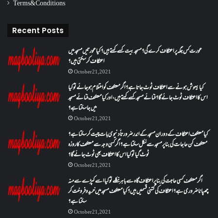
Terms & Conditions
Recent Posts
عورت کس جگہ پر اعتکاف کرے گی؟مسجد بیت کسے کہتے ہیں؟کیا عورتیں مسجد میں
اعتکاف کر سکتی ہیں؟
October 21, 2021
کیا بیہوش ہونے سے اعتکاف ٹوٹ جاتا ہے؟ اگر معتکف کو احتلام ہو جائے تو کیا
اس کا اعتکاف ٹوٹ جائے گا؟فنائے مسجد کسے کہتے ہیں ، اور کیا معتکف فنائے مسجد
میں جا سکتا ہے؟
October 21, 2021
کیا معتکف اعتکاف کے دوران مسجد کے اندر ضرورتاً دنیوی بات چیت کر سکتا ہے؟
معتکف کن حاجات کی بنا پر مسجد سے نکل سکتا ہے؟ اگر کسی وجہ سے معتکف کا روزہ
ٹوٹ گیا تو کیا اس کا اعتکاف بھی ٹوٹ جائے گا؟
October 21, 2021
اگر معتکف کسی حاجت کی بنا پر اعتکاف گاہ سے باہر نکلے تو کیا اسے کپڑے سے منہ
چھپانا ضروری ہے؟اعتکاف کی کتنی قسمیں ہیں؟کیا معتکف مسجد میں خرید و فروخت کر
سکتا ہے؟
October 21, 2021