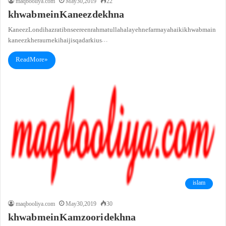
maqbooliya.com
May 30, 2019
22
khwab mein Kaneez dekhna
KaneezLondihazrat ibn seereen rahmatullah alayeh ne farmaya hai ki khwab main
kaneez kher aur neki hai jis qadar ki us…
Read More »
islam
maqbooliya.com
May 30, 2019
30
khwab mein Kamzoori dekhna