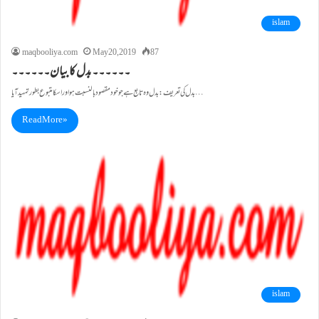
islam
maqbooliya.com
May 20, 2019
87
۔۔۔۔۔۔بدل کا بیان۔۔۔۔۔۔
بدل کی تعریف: بدل وہ تابع ہے جو خود مقصود بالنسبت ہو اور اسکا متبوع بطور تمہید آیا…
Read More »
islam