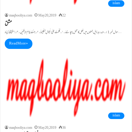
islam
maqbooliya.com
May 20, 2019
22
مشق
سوال نمبر1:۔ مندرجہ ذیل جملوں میں فعل کا عمل پہچانئے۔ ۱۔کَلَّمْتُ عَلَی الْجَوَّالِ تَکْلِیْماً۔۲۔جِئْتُ یَوْمَ الاِثْنَیْنِ۔۳۔اِسْتَیْقَظَ زَیْدٌ وَ…
Read More »
islam
maqbooliya.com
May 20, 2019
36