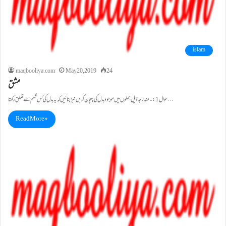
islam
maqbooliya.com
May 20, 2019
24
مشق
سوال1:۔مندرجہ ذیل جملوں میں موجود بدل کی پہچان کریں نیز بتائیں کہ یہ بدل کی کس قسم سے تعلق رکھتا…
Read More »