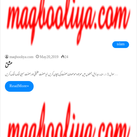
islam
maqbooliya.com
May 20, 2019
24
مشق
سوال1:۔ مندرجہ ذیل جملوں میں موجود موصوف صفت کی پہچان کریں نیز صفت حقیقی اور صفت سببی الگ الگ کریں…
Read More »