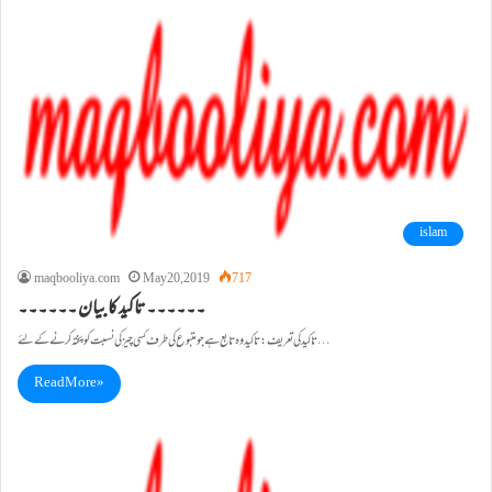
islam
maqbooliya.com
May 20, 2019
717
۔۔۔۔۔۔تاکید کا بیان ۔۔۔۔۔۔
تاکید کی تعریف: تاکیدوہ تابع ہے جو متبوع کی طرف کسی چیزکی نسبت کو پختہ کرنے کے لئے…
Read More »