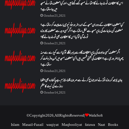
اس کا اعتکاف ٹوٹ جائے گا؟فنائے مسجد کسے کہتے ہیں ، اور کیا معتکف فنائے مسجد
میں جا سکتا ہے؟
October 21, 2021
کیا معتکف اعتکاف کے دوران مسجد کے اندر ضرورتاً دنیوی بات چیت کر سکتا ہے؟
معتکف کن حاجات کی بنا پر مسجد سے نکل سکتا ہے؟ اگر کسی وجہ سے معتکف کا روزہ
ٹوٹ گیا تو کیا اس کا اعتکاف بھی ٹوٹ جائے گا؟
October 21, 2021
اگر معتکف کسی حاجت کی بنا پر اعتکاف گاہ سے باہر نکلے تو کیا اسے کپڑے سے منہ
چھپانا ضروری ہے؟اعتکاف کی کتنی قسمیں ہیں؟کیا معتکف مسجد میں خرید و فروخت کر
سکتا ہے؟
October 21, 2021
جان بوجھ کر روزہ ٹوڑنے اور جماع کرنے سے صرف قضاء لازم ہے یا کفارہ بھی؟ قضا
روزے کی نیت کا حکم
October 14, 2021
© Copyright 2026, All Rights Reserved |
WafaSoft
Islam
Masail-Fazail
waqiyat
Maqbooliyat
fatawa
Naat
Books