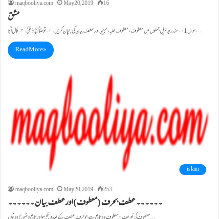
maqbooliya.com
May 20, 2019
16
مشق
سوال1:۔مندرجہ ذیل جملوں میں معطوف ،معطوف علیہ ،مبین اور عطف بیان کی پہچان کریں۔ ۱۔تَوَضَّأَ زَیْدٌ وَعَلِیٌّ۔۲۔قَالَ أَبُوْ…
Read More »
islam
maqbooliya.com
May 20, 2019
253
۔۔۔۔۔۔ عطف بحرف (معطوف)اور عطف بیان ۔۔۔۔۔۔
معطوف کی تعریف: معطوف وہ تابع ہے جو حرف عطف کے بعد واقع ہو اور تابع ومتبوع دونوں…