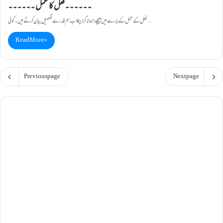
۔۔۔۔۔۔فعل کا عمل ۔۔۔۔۔۔
فعل کے عمل کے بارے میں پیچھے اجمالا گزر چکا اب ہم قدرے تفصیل بیان کرتے ہیں۔ کوئی…
Read More »
Previous page
Next page