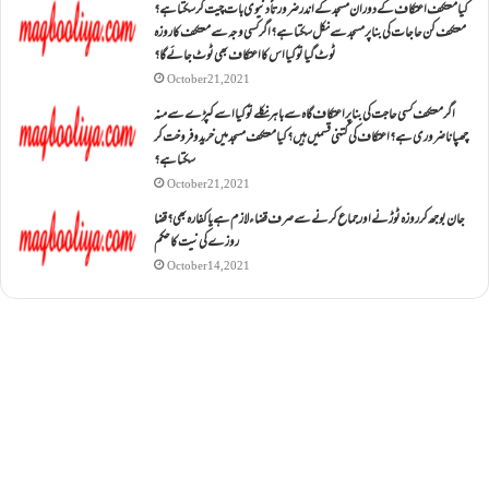
کیا معتکف اعتکاف کے دوران مسجد کے اندر ضرورتاً دنیوی بات چیت کر سکتا ہے؟
معتکف کن حاجات کی بنا پر مسجد سے نکل سکتا ہے؟ اگر کسی وجہ سے معتکف کا روزہ
ٹوٹ گیا تو کیا اس کا اعتکاف بھی ٹوٹ جائے گا؟
October 21, 2021
اگر معتکف کسی حاجت کی بنا پر اعتکاف گاہ سے باہر نکلے تو کیا اسے کپڑے سے منہ
چھپانا ضروری ہے؟اعتکاف کی کتنی قسمیں ہیں؟کیا معتکف مسجد میں خرید و فروخت کر
سکتا ہے؟
October 21, 2021
جان بوجھ کر روزہ ٹوڑنے اور جماع کرنے سے صرف قضاء لازم ہے یا کفارہ بھی؟ قضا
روزے کی نیت کا حکم
October 14, 2021