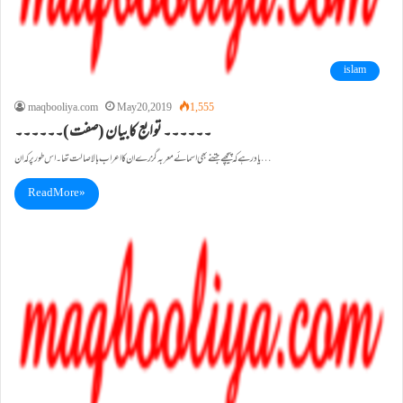
islam
maqbooliya.com
May 20, 2019
1,555
۔۔۔۔۔۔ توابع کابیان (صفت)۔۔۔۔۔۔
یادرہے کہ پیچھے جتنے بھی اسمائے معربہ گزرے ان کا اعراب بالاصالت تھا۔ اس طور پر کہ ان…
Read More »