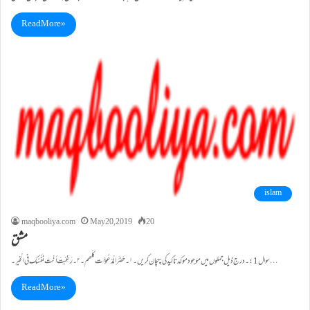
Read More »
islam
maqbooliya.com
May 20, 2019
20
مشق
سوال1:۔درج ذیل جملوں میں موجود موکد تاکید کی پہچان کریں ۔ ۱۔حَضَرَالْمَدْعُوَّات کلّھم۔ ۲۔رَغِبْتَ أنْتَ نَفْسُک فی الْخیر۔…
Read More »