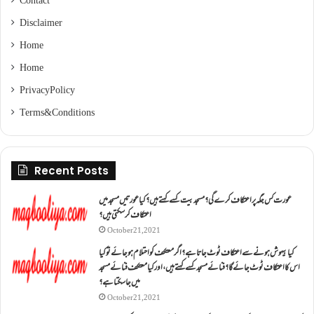
Contact
Disclaimer
Home
Home
Privacy Policy
Terms & Conditions
Recent Posts
عورت کس جگہ پر اعتکاف کرے گی؟مسجد بیت کسے کہتے ہیں؟کیا عورتیں مسجد میں
اعتکاف کر سکتی ہیں؟
October 21, 2021
کیا بیہوش ہونے سے اعتکاف ٹوٹ جاتا ہے؟ اگر معتکف کو احتلام ہو جائے تو کیا
اس کا اعتکاف ٹوٹ جائے گا؟فنائے مسجد کسے کہتے ہیں ، اور کیا معتکف فنائے مسجد
میں جا سکتا ہے؟
October 21, 2021