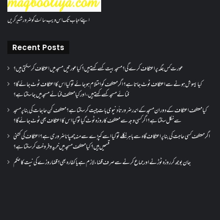
اپنے احباب تک اس ویب سائٹ کو ضرور شئیر کریں
Recent Posts
عورت کس جگہ پر اعتکاف کرے گی؟مسجد بیت کسے کہتے ہیں؟کیا عورتیں مسجد میں اعتکاف کر سکتی ہیں؟
کیا بیہوش ہونے سے اعتکاف ٹوٹ جاتا ہے؟ اگر معتکف کو احتلام ہو جائے تو کیا اس کا اعتکاف ٹوٹ جائے گا؟
فنائے مسجد کسے کہتے ہیں ، اور کیا معتکف فنائے مسجد میں جا سکتا ہے؟
کیا معتکف اعتکاف کے دوران مسجد کے اندر ضرورتاً دنیوی بات چیت کر سکتا ہے؟معتکف کن حاجات کی بنا پر مسجد
سے نکل سکتا ہے؟ اگر کسی وجہ سے معتکف کا روزہ ٹوٹ گیا تو کیا اس کا اعتکاف بھی ٹوٹ جائے گا؟
اگر معتکف کسی حاجت کی بنا پر اعتکاف گاہ سے باہر نکلے تو کیا اسے کپڑے سے منہ چھپانا ضروری ہے؟اعتکاف کی کتنی
قسمیں ہیں؟کیا معتکف مسجد میں خرید و فروخت کر سکتا ہے؟
جان بوجھ کر روزہ ٹوڑنے اور جماع کرنے سے صرف قضاء لازم ہے یا کفارہ بھی؟ قضا روزے کی نیت کا حکم