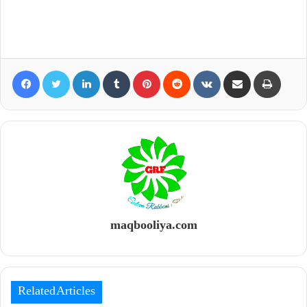
Facebook
Twitter
LinkedIn
Tumblr
Pinterest
Reddit
VKontakte
Share via Email
Print
maqbooliya.com
Related Articles