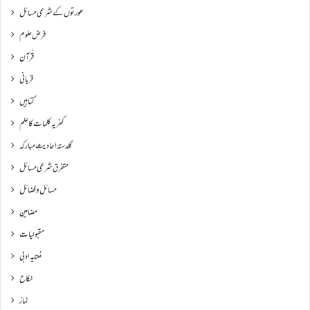
عورتوں کے شرعی مسائل
فرض علوم
قُرآنِ
قربانی
کتابیں
کفریہ کلمات کا علم
گلدستۂ احادیثِ مبارکہ
متفرق شرعی مسائل
مسائل و فضائل
مضامین
مقبولیات
نعتیہ ادبی
نکاح
نماز