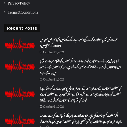
Privacy Policy
Terms & Conditions
Recent Posts
عورت کس جگہ پر اعتکاف کرے گی؟مسجد بیت کسے کہتے ہیں؟کیا عورتیں مسجد میں
اعتکاف کر سکتی ہیں؟
October 21, 2021
کیا بیہوش ہونے سے اعتکاف ٹوٹ جاتا ہے؟ اگر معتکف کو احتلام ہو جائے تو کیا
اس کا اعتکاف ٹوٹ جائے گا؟فنائے مسجد کسے کہتے ہیں ، اور کیا معتکف فنائے مسجد
میں جا سکتا ہے؟
October 21, 2021
کیا معتکف اعتکاف کے دوران مسجد کے اندر ضرورتاً دنیوی بات چیت کر سکتا ہے؟
معتکف کن حاجات کی بنا پر مسجد سے نکل سکتا ہے؟ اگر کسی وجہ سے معتکف کا روزہ
ٹوٹ گیا تو کیا اس کا اعتکاف بھی ٹوٹ جائے گا؟
October 21, 2021
اگر معتکف کسی حاجت کی بنا پر اعتکاف گاہ سے باہر نکلے تو کیا اسے کپڑے سے منہ
چھپانا ضروری ہے؟اعتکاف کی کتنی قسمیں ہیں؟کیا معتکف مسجد میں خرید و فروخت کر