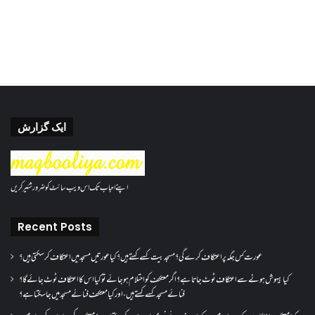
ایک گزارش
اپنے احباب تک اس ویب سائٹ کو ضرور شئیر کریں
Recent Posts
عورت کس جگہ پر اعتکاف کرے گی؟مسجد بیت کسے کہتے ہیں؟کیا عورتیں مسجد میں اعتکاف کر سکتی ہیں؟
کیا بیہوش ہونے سے اعتکاف ٹوٹ جاتا ہے؟ اگر معتکف کو احتلام ہو جائے تو کیا اس کا اعتکاف ٹوٹ جائے گا؟
فنائے مسجد کسے کہتے ہیں ، اور کیا معتکف فنائے مسجد میں جا سکتا ہے؟