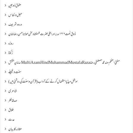
حقوقِ ذوجین
حیض و نفاس
درود شریف
ذَوقِ نَعت ۱۳۲۶ھ برادرِ اعلیٰ حضرت شہنشاہِ سخن مولانا حسن رضا خان
روزہ
زکٰوۃ
سامانِ بخشش Mufti Azam Hind Muhammad Mustafa Raza مفتی اعظم ھند محمد مصطفیٰ رضا
سنت وظیفے
سوشل میڈیا استعمال کرنے کے آداب (قرآن و سنت کی روشنی میں)
شاعری
صدقۂ فطر
طلاق
عدت
عقائد کا بیان