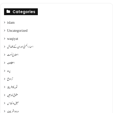
Categories
islam
Uncategorized
waqiyat
اسماءالحسنٰی اور ان کے فضائل
اصلاح اُمت
اعتکاف
پردہ
تراویح
توبہ کا طریقہ
حقوقِ ذوجین
حیض و نفاس
درود شریف