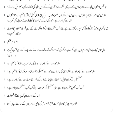
جو شخص استقبال قبلہ سے عاجز ہو اس کے لیے کیا حکم ہے؟ تحرّی کسے کہتے ہیں؟ قبلہ کی شناخت کیسے معلوم کی جائے؟
نماز میں جن اعضاء کا چھپانا فرض ہے ان میں سے اگر کوئی عضو چوتھائی سے کم یا چوتھائی کھل گیا تو کیا حکم ہے؟استقبالِ
قبلہ سے کیا مراد ہے؟جس جگہ قبلہ کی شناخت کا کوئی ذریعہ نہ ہو وہاں کیا کریں؟
زمانۂ کفر میں دی گئی زکٰوۃ ہو گی کہ نہیں؟زکٰوۃ کے لیے سال کب مکمل ہو گا؟زکٰوۃ ادا کرنے کے لیے قمری مہینوں کا اعتبار
ہو گا کہ شمسی کا؟
السلام علیکم
مالِ نامی کیا ہے؟ کیا حرام مال پر بھی زکوۃ ہے؟ زکٰوۃ کی اقسام ،اگر مالک نصاب ہونے سے پہلے زکٰوۃ دی تو کیا زکوه ہو
جائےگی؟
ستر عورت سے کیا مراد ہے باریک لباس میں نماز کا کیا حکم ہے
سترِ عورت سے کیا مراد ہے؟اگر اتنا باریک لباس ہو جس سے جسم کی رنگت ظاہر ہو تو نماز کا کیا حکم ہے؟
مستعمل پانی کو کیسے قابلِ استعمال بنایا جائے؟ نماز کی شرائط ،طہارت سے کیا مراد ہے؟
کب کب تیمم باطل ہو جاتا ہے؟ ماءِ مستعمل کی تعریف ،پانی کب کب مستعمل ہو جاتا ہے؟
جمعہ کے دن درود پاک پڑھنے کی فضیلت
شوہر اور بیوی کا اپنی صحبت یعنی ہمبستری کی باتیں دوسروں کے سامنے بیان کرنا