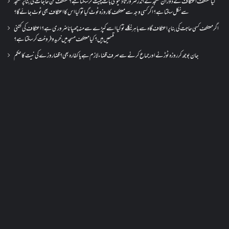
کیا معتکف اعتکاف کے دوران مسجد کے اندر ضرورتاً دنیوی بات چیت کر سکتا ہے؟معتکف کن حاجات کی بنا پر مسجد
سے نکل سکتا ہے؟ اگر کسی وجہ سے معتکف کا روزہ ٹوٹ گیا تو کیا اس کا اعتکاف بھی ٹوٹ جائے گا؟
اگر معتکف کسی حاجت کی بنا پر اعتکاف گاہ سے باہر نکلے تو کیا اسے کپڑے سے منہ چھپانا ضروری ہے؟اعتکاف کی کتنی
قسمیں ہیں؟کیا معتکف مسجد میں خرید و فروخت کر سکتا ہے؟
جان بوجھ کر روزہ ٹوڑنے اور جماع کرنے سے صرف قضاء لازم ہے یا کفارہ بھی؟ قضا روزے کی نیت کا حکم