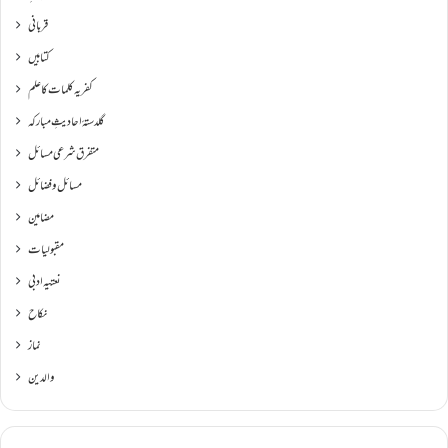
قربانی
کتابیں
کفریہ کلمات کا علم
گلدستۂ احادیثِ مبارکہ
متفرق شرعی مسائل
مسائل و فضائل
مضامین
مقبولیات
نعتیہ ادبی
نکاح
نماز
والدین