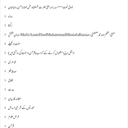
ذَوقِ نَعت ۱۳۲۶ھ برادرِ اعلیٰ حضرت شہنشاہِ سخن مولانا حسن رضا خان
روزہ
زکٰوۃ
سامانِ بخشش Mufti Azam Hind Muhammad Mustafa Raza مفتی اعظم ھند محمد مصطفیٰ رضا
سنت وظیفے
سوشل میڈیا استعمال کرنے کے آداب (قرآن و سنت کی روشنی میں)
شاعری
صدقۂ فطر
طلاق
عدت
عقائد کا بیان
عورتوں کے شرعی مسائل
فرض علوم
قُرآنِ