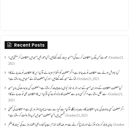
Recent Posts
عورت کس جگہ پر اعتکاف کرے گی؟مسجد بیت کسے کہتے ہیں؟کیا عورتیں مسجد میں اعتکاف کر سکتی ہیں؟
October 21,
2021
کیا بیہوش ہونے سے اعتکاف ٹوٹ جاتا ہے؟ اگر معتکف کو احتلام ہو جائے تو کیا اس کا اعتکاف ٹوٹ جائے گا؟
فنائے مسجد کسے کہتے ہیں ، اور کیا معتکف فنائے مسجد میں جا سکتا ہے؟
October 21, 2021
کیا معتکف اعتکاف کے دوران مسجد کے اندر ضرورتاً دنیوی بات چیت کر سکتا ہے؟معتکف کن حاجات کی بنا پر مسجد
سے نکل سکتا ہے؟ اگر کسی وجہ سے معتکف کا روزہ ٹوٹ گیا تو کیا اس کا اعتکاف بھی ٹوٹ جائے گا؟
October 21,
2021
اگر معتکف کسی حاجت کی بنا پر اعتکاف گاہ سے باہر نکلے تو کیا اسے کپڑے سے منہ چھپانا ضروری ہے؟اعتکاف کی کتنی
قسمیں ہیں؟کیا معتکف مسجد میں خرید و فروخت کر سکتا ہے؟
October 21, 2021
جان بوجھ کر روزہ ٹوڑنے اور جماع کرنے سے صرف قضاء لازم ہے یا کفارہ بھی؟ قضا روزے کی نیت کا حکم
October