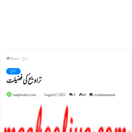
تراویح
/
Home
تراویح
تــــراویح کی فضیلت
maqbooliya.com
August 17, 2021
0
40
Less than a minute