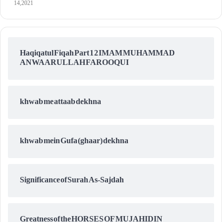
14, 2021
Haqiqatul Fiqah Part 1 2 IMAM MUHAMMAD
ANWAARULLAH FAROOQUI
khwab me attaab dekhna
khwab mein Gufa (ghaar) dekhna
Significance of Surah As-Sajdah
Greatness of the HORSES OF MUJAHIDIN