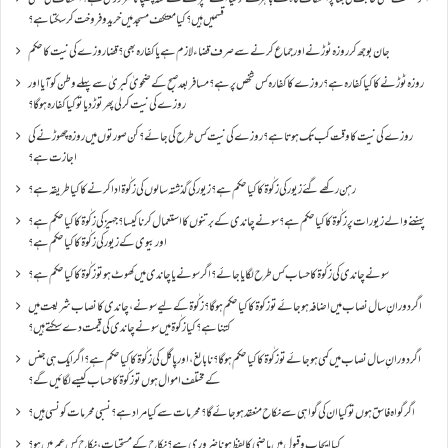
قسمیں ہیں؟کیا معتکف مسجد میں خرید و فروخت کر سکتا ہے؟
جان بوجھ کر روزہ ٹوڑنے اور جماع کرنے سے صرف قضاء لازم ہے یا کفارہ بھی؟ قضا روزے کی نیت کا حکم
روزہ ٹوڑنے کا کیا کفارہ ہے؟روزے کا کفارہ کس شخص پر ہے؟ مسافر بعد صبح کے ضحویٰ کبریٰ سے پہلے وطن کو آیا اور
روزے کی نیت کر لی پھر توڑ دیا تو کیا کفارہ ہو گا؟
روزے کی نیت کا وقت کب تک ہوتا ہے؟ روزے کی نیت کس طرح کی جائے؟ کن صورتوں میں روزہ چھوڑنے کی
اجازت ہے؟
رہن رکھے گئے زیور کی زکٰوۃ کا کیا حکم ہے؟زیور کی گذشتہ سالوں کی زکٰوۃ ادا کرنے کا کیا طریقہ ہے؟
پہننے والے زیورات پر زکٰوۃ کا کیا حکم ہے؟ سونے چاندی کے برتنوں کا استعمال کرنا کیسا؟ جہیز کی زکٰوۃ کا کیا حکم ہے؟
اور بیوی کے زیور کی زکٰوۃ کا کیا حکم ہے؟
سونے چاندی کی زکٰوۃ کا حساب کس طرح لگایا جائے؟ اگر سونے یا چاندی میں کھوٹ ہو تو زکٰوۃ کا کیا حکم ہے؟
اگر دورانِ سال نصاب میں اضافہ ہو جائے تو زکوۃ کا کیا حکم ہو گا؟ زکٰوۃ کے لیے سونے ،چاندی کا نصاب شریعت میں
کتنا ہے؟ کیا زکٰوۃ میں سونے چاندی کی قیمت دے سکتے ہیں؟
اگر دورانِ سال نصاب میں کمی ہو جائے تو زکٰوۃ کا کیا حکم ہو گا؟ نا بالغ ، اور پاگل کی زکٰوۃ کا کیا حکم ہے؟ اگر ایک ہی جنس
کے مختلف اموال ہوں تو زکٰوۃ کا حساب کیسے لگائیں گے؟
اگر گواہ فاسق ہوں تو کیا ان کی گواہی سے نکاح منعقد ہو جائے گا؟ محرمات سے کیا مراد ہے؟ نسبی محرمات کونسی ہیں؟
کیا ایجاب و قبول میں ماضی کا لفظ ہونا ضروری ہے؟ نکاح کے مستحبات، نکاح کس عمر میں ہو؟