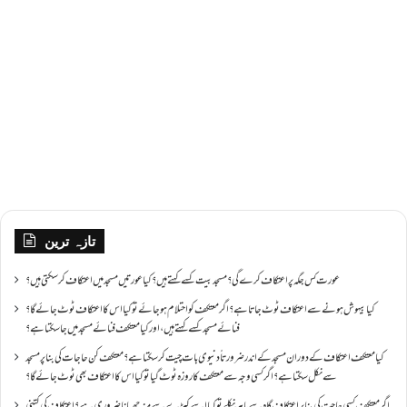
تازہ ترین
عورت کس جگہ پر اعتکاف کرے گی؟مسجد بیت کسے کہتے ہیں؟کیا عورتیں مسجد میں اعتکاف کر سکتی ہیں؟
کیا بیہوش ہونے سے اعتکاف ٹوٹ جاتا ہے؟ اگر معتکف کو احتلام ہو جائے تو کیا اس کا اعتکاف ٹوٹ جائے گا؟
فنائے مسجد کسے کہتے ہیں ، اور کیا معتکف فنائے مسجد میں جا سکتا ہے؟
کیا معتکف اعتکاف کے دوران مسجد کے اندر ضرورتاً دنیوی بات چیت کر سکتا ہے؟معتکف کن حاجات کی بنا پر مسجد
سے نکل سکتا ہے؟ اگر کسی وجہ سے معتکف کا روزہ ٹوٹ گیا تو کیا اس کا اعتکاف بھی ٹوٹ جائے گا؟
اگر معتکف کسی حاجت کی بنا پر اعتکاف گاہ سے باہر نکلے تو کیا اسے کپڑے سے منہ چھپانا ضروری ہے؟اعتکاف کی کتنی