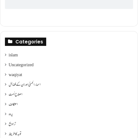
Categories
islam
Uncategorized
waqiyat
اسماءالحسنٰی اور ان کے فضائل
اصلاح اُمت
اعتکاف
پردہ
تراویح
توبہ کا طریقہ