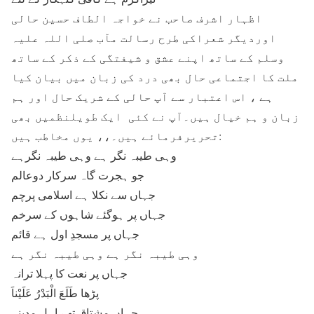
اظہار اشرف صاحب نے خواجہ الطاف حسین حالی
اوردیگر شعراکی طرح رسالت مآب صلی اللہ علیہ
وسلم کے ساتھ اپنے عشق و شیفتگی کے ذکر کے ساتھ
ملت کا اجتماعی حال بھی درد کی زبان میں بیان کیا
ہے ، اس اعتبار سے آپ حالی کے شریک حال اور ہم
زبان و ہم خیال ہیں۔آپ نے کئی ایک طویلنظمیں بھی
تحریرفرمائے ہیں۔،، یوں مخاطب ہیں:
وہی طیبہ نگر ہے وہی طیبہ نگرہے
جو ہجرت گاہ سرکار دوعالم
جہاں سے نکلا ہے اسلامی پرچم
جہاں پر ہوگئے شاہوں کے سرخم
جہاں پر مسجدِ اول ہے قائم
وہی طیبہ نگر ہے وہی طیبہ نگر ہے
جہاں پر نعت کا پہلا ترانہ
پڑھا طَلَعَ الْبَدْرُ عَلَیْناَ
جہاں مشتاق تھے اہلِ مدینہ