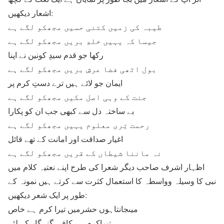
اشعار دیکھیں:
طیبہ کی زمیں کتنی حسیں مجھکو لگے ہے
جیسا کہ یہیں خلدِ بریں مجھکو لگے ہے
رکھا جو قدم سیدِ کونین نے اپنا
بول اٹھی فضا عرشِ بریں مجھکو لگے ہے
ایمان جو لائے ہیں ترے دستِ کرم پر
جنت کے وہی اصل مکیں مجھکو لگے ہے
بے ساختہ دل سے کبھی جب ان کو پکارا
رحمت تِری معلوم یہیں مجھکو لگے ہے
اغیار صداقت اور امانت کے تھے قائل
نہ ماننا شیطاں کے قریں مجھکو لگے ہے
اظہار اشرف صاحب دیگر شعرا کی طرح اپنے نعتیہ کلام میں
نبی کا وسیلہ وواسطہ کا استعمال کثرت سے کرتے ہیں نمونہ کے
طور پر ایک شعر دیکھیں:
میںجانتاہوں حشرمیں تیرا کرم ہے خاص
تیراکرم ہے کافی گنہگار کے لئے