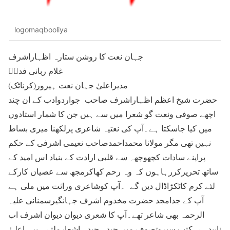
logomaqbooliya
جہان نعت کا روشن ستارہ اظہاراشرف
غلام ربانی فداؔ
مدیراعلیٰ جہان نعت ہیرور(کرناٹک)
حضرت شیخ اعظم اظہاراشرف صاحب جواردوادب کے ان چند
اچھے صوفی ونعت گو شعرا میں سے ہیں جن کا شمار استادوں
میں کیا جاسکتا ہے۔آپ کی نعتیہ شاعری پرلکھنا میری بساط
نہیں تھی مگر مولانا محمداحمدصاحب نعیمی اشرفی کے حکم
پراپنے سادات کچھوچھہ سے قلبی ارادت کے بنیاد اس امید کے
ساتھ تحریرکررہاہوں کہ وہ رحم کھاکرمجھ سے عصیاں کارکے
لئے کرم کاٹکڑاڈال دیں گے ۔آپ کوشاعری وراثت میں ملی ہے
آپ کے جدامجد حضرت مخدوم اشرف جہانگیرسمنانی علیہ
الرحمہ بھی شاعر تھے۔آپ کا شعری دیوان دیوان اشرف اب
ناپیدہے۔کتب سیروتصوف میں چیدہ چیدہ اشعارملتے ہیں۔اعلیٰ