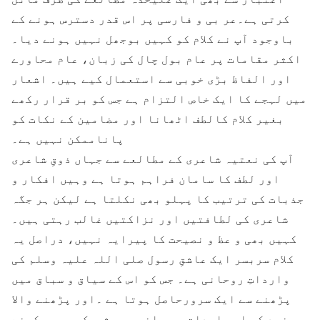
کرتی ہے۔عر بی و فارسی پر اس قدر دسترس ہونے کے
باوجود آپ نے کلام کو کہیں بوجھل نہیں ہونے دیا۔
اکثر مقامات پر عام بول چال کی زبان، عام محاورے
اور الفاظ بڑی خوبی سے استعمال کیے ہیں۔ اشعار
میں لہجے کا ایک خاص التزام ہے جس کو بر قرار رکھے
بغیر کلام کالطف اٹھانا اور مضامین کے نکات کو
پاناممکن نہیں ہے۔
آپ کی نعتیہ شاعری کے مطالعے سے جہاں ذوقِ شاعری
اور لطف کا سامان فراہم ہوتا ہے وہیں افکار و
جذبات کی ترتیب کا پہلو بھی نکلتا ہے لیکن ہر جگہ
شاعری کی لطافتیں اور نزاکتیں غالب رہتی ہیں۔
کہیں بھی و عظ و نصیحت کا پیرایہ نہیں، دراصل یہ
کلام سربسر ایک عاشقِ رسول صلی اللہ علیہ وسلم کی
وارداتِ روحانی ہے۔ جس کو اس کے سیاق و سباق میں
پڑھنے سے ایک سرورحاصل ہوتا ہے ۔اور پڑھنے والا
خود کو اس واردات ِروحانی میں شریک محسوس کرنے