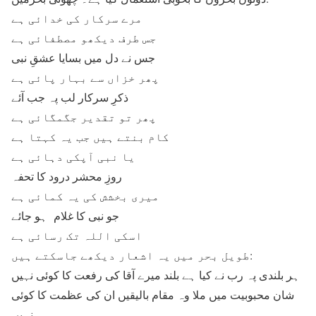
مرے سرکار کی خدائی ہے
جس طرف دیکھو مصطفائی ہے
جس نے دل میں بسایا عشقِ نبی
پھر خزاں سے بہار پائی ہے
ذکرِ سرکار لب پہ جب آئے
پھر تو تقدیر جگمگائی ہے
کام بنتے ہیں جب یہ کہتا ہے
یا نبی آپکی دہائی ہے
روزِ محشر درود کا تحفہ
میری بخشش کی یہ کمائی ہے
جو نبی کا غلام ہو جائے
اسکی اللہ تک رسائی ہے
طویل بحر میں یہ اشعار دیکھے جاسکتے ہیں:
ہر بلندی پہ رب نے کیا ہے بلند میرے آقا کی رفعت کا کوئی نہیں
شان محبوبیت میں ملا وہ مقام بالیقیں ان کی عظمت کا کوئی
نہیں