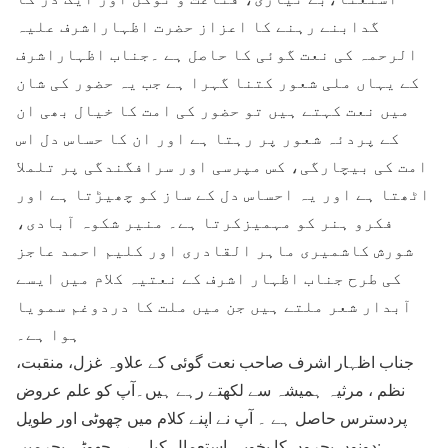
گدابنے رہنے کا اعزاز حضرت اظہاراشرف علیہ
الرحمہ کی نعت گوئی کا حاصل ہے ۔جناب اظہاراشرف
کے یہاں ملی شعور کتنا گہرا ہے جب یہ حضور کی شان
میں نعت کہتے ہیں تو حضور کی امت کا خیال بھی ان
کے پردئہ شعور پر رہتا ہے اور ان کا حساس دل اس
امت کی بیچارگی، کس مپرسی اور سرافگندگی پر تلملا
اٹھتا ہے اور یہ احساس دل کے ساز کو چھیڑتا ہے اور
فکرو ہنر کو مہمیزکرتا ہے۔ منیر شکوہ آبادی،
شورش کاشمیری ماہر القادری اور کلیم احمد عاجز
کی طرح جناب اظہار اشرف کے نعتیہ کلام میں ایسے
آبدار شعر ملتے ہیں جن میں ملت کا دردوغم سمویا
ہوا ہے۔
جناب اظہار اشرف صاحب نعت گوئی کے علاوہ غزل، منقبت،
نظم ، مرثیہ ہمیشہ سے لکھتے رہے ہیں۔آپ کو علم عروض
پردسترس حاصل ہے ۔ آپ نے اپنے کلام میں چھوٹی اور طویل
دونوں بحروں کا بخوبی استعمال کیا ہے۔ چھوٹی بحرمیں: