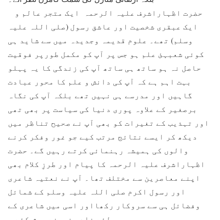
حضرت اظہاراشرف علیہ الرحمہ ایک متجر عالم و
ایک عبقری شخصیت اور عاشق رسول (صلی اللہ علیہ
وسلم) تھے۔ علوم قدیمہ وجدیدہ میں سے شاید ہی
کوئی شعبہئ علم ہو جس پر آپ کو مکمل طورپر فوقیت
حاصل نہ ہو ساتھ ہی ساتھ آپ کی زندگی کا یہ پہلو
بہت اہم ہے کہ آپ کی دانش و علم کا محور عبادت
گاہیں اور مدرسے ہی نہیں تھے بلکہ آپ کی نگاہ
برصغیر کے علاوہ پوری دنیا کی سیاست پر بھی تھی
اور تہذیب کے تغیرات کو بھی آپ نے صحیح تناظر میں
دیکھ کر ایسے نتائج مرتب کیے جو غور وفکر کرنے
والوں کی ہمیشہ رہنمائی کرتے رہیں گے۔ حضرت
اظہاراشرف علیہ الرحمہ کا پیام اور طرزِ کلام بھی
اپنے معاصرین سے مختلف تھا۔ آپ نے نعتیہ شاعری
اور رسول اکرم صلی اللہ علیہ وسلم کے شمائل
وفضائل ہی سے سروکار رکھااور اسی میں شاعری کے
لئے نادر نمونے پیش کئے ۔