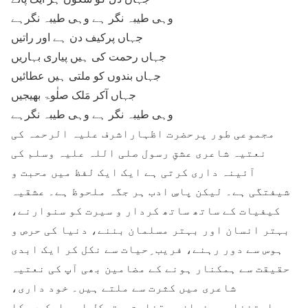
وہی طیبہ نگر ہے وہی طیبہ نگرہے
جہاں پرکیف دن ہے اور راتیں
جہاں رحمت کی ہیں پیاری بہاریں
جہاں بندوں کو ملتی ہیں عطائیں
جہاں آکر مَلک صلٰوۃ بھیجیں
وہی طیبہ نگر ہے وہی طیبہ نگرہے
مجموعی طور پرحضرت اظہاراشرف علیہ الرحمہ کی
نعتیہ شاعری عشقِ رسول صلی اللہ علیہ وسلم کی
آئینہ داری کرتی ہے ایک ایک لفظ میں محبت و
شیفتگی ہے۔ لیکن پاسِ ادب ہر جگہ ملحوظ ہے۔ عشقیہ
کیفیات کے ساتھ ساتھ کردار و سیرت کو سنوارنے،
بہتر انسان اور بہتر مسلمان بننے، دنیا کی حرص و
ہوس سے دور رہنے، فریب ِحیات سے نکل کر ایک ابدی
حقیقت سے ہمکنار ہونے کے مضامین بھی آپ کی نعتیہ
شاعری میں کثرت سے ملتے ہیں۔ خود داری،
استغنا،بے نیازی، قناعت و توکل اور ایک در کا