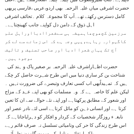
حضرت اشرفی میاں علیہ الرحمہ بھی اردو،عربی ،فارسی پربھی
کامل دسترس رکھتے تھے۔آپ کا مجموعہ کلام ۔تحائف اشرفی
اہل ذوق کے دامن دل کواپنے جانب کھینچتاہے۔
سرزمین کچھوچھاہمیشہ ہی سےشعراادبااوراہل علم
کاگہوارہ رہاہے،یہی وجہ ہے کہ اس زمانے سے لے کر
آج تک یہاں شعرا ادبا اور صاحب تصنیف و تالیف
موجود ہیں۔
حضرت اظہاراشرف علیہ الرحمہ بر صغیر پاک و ہند کی
شناخت بن کر ساری دنیا میں اس طرح شہرت حاصل کر چکے
ہیں کہ تمہیداًبھی اب کسی تعارف وتبصرے کی ضرورت نہیں ۔
لیکن علم کا خاصہ ہے کہ وہ مسلمات کو بھی اپنے عہد کے مزاج
اور شعور کے مطابق پرکھتاہے اور اپنے نئے حوالے سے ان کا تعین
کرتا ہے اور انسانی ذہن کو مائل کرتاہے اسی لئے نادر عصر اور
نابغہء روزگار شخصیات کے کردار و افکار کو دہرایاجاتاہے کہ
اس طرح زندگی کا حر کی ونامیاتی تسلسل نہ صرف قائم رہے
بلکہ ارتقائی منازل کی سمت گامزن نظر آئے۔