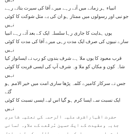
انبیاء ہر زمانے میں آتے رہے میرے آقا کی سیرت بتاتے رہے
جو نبی اور رسولوں میں ممتاز ہو ان کی بے مثل شوکت کا کوئی
نہیں
یوں ہدایت کا جاری رہا سلسلہ ایک کے بعد آتے رہے انبیا
سارے نبیوں کی صرف ایک مدت رہی میرے آقا کی مدت کا کوئی
نہیں
قرب معبود کا یوں ملا ہے شرف بندوں کو رب نے ایسانواز کیا
شاہ کون و مکاں کو ملا وہ شرف آپ کی ایسی قربت کا کوئی
نہیں
جس نے سرکار کامیرے کلمہ پڑھا ساری امت میں خیر الامم ہو
گئے
ایک نسبت سے ایسا کرم ہو گیا اس لیے ایسی نسبت کا کوئی
نہیں
حضرت اظہاراشرف علیہ الرحمہ کی نعتیہ شاعری
جذبہ وعقیدت کے ایک حسین مُرقّعے کے علاوہ لسانی
اعتبار سے بھی ایک علیحدہ مطالعے کی طرف مائل