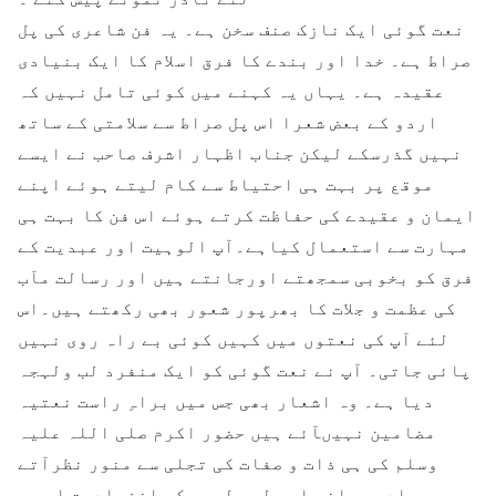
نعت گوئی ایک نازک صنف سخن ہے۔ یہ فن شاعری کی پل
صراط ہے۔ خدا اور بندے کا فرق اسلام کا ایک بنیادی
عقیدہ ہے۔ یہاں یہ کہنے میں کوئی تامل نہیں کہ
اردو کے بعض شعرا اس پل صراط سے سلامتی کے ساتھ
نہیں گذرسکے لیکن جناب اظہار اشرف صاحب نے ایسے
موقع پر بہت ہی احتیاط سے کام لیتے ہوئے اپنے
ایمان و عقیدے کی حفاظت کرتے ہوئے اس فن کا بہت ہی
مہارت سے استعمال کیاہے۔آپ الوہیت اور عبدیت کے
فرق کو بخوبی سمجھتے اورجانتے ہیں اور رسالت مآب
کی عظمت و جلات کا بھرپور شعور بھی رکھتے ہیں۔اس
لئے آپ کی نعتوں میں کہیں کوئی بے راہ روی نہیں
پائی جاتی۔ آپ نے نعت گوئی کو ایک منفرد لب ولہجہ
دیا ہے۔ وہ اشعار بھی جس میں براہِ راست نعتیہ
مضامین نہیںآئے ہیں حضور اکرم صلی اللہ علیہ
وسلم کی ہی ذات و صفات کی تجلی سے منور نظرآتے
ہیں۔سادہ بیانی اور لب ولہجہ کی انفرادیت اس پر