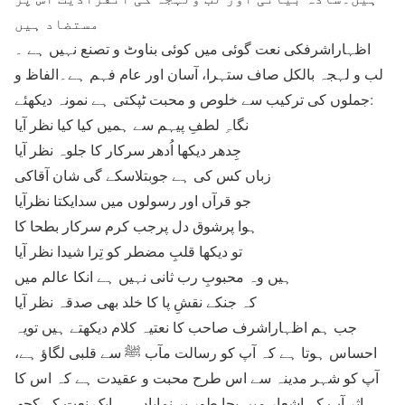
مستضاد ہیں
اظہاراشرفکی نعت گوئی میں کوئی بناوٹ و تصنع نہیں ہے ۔
لب و لہجہ بالکل صاف ستہرا، آسان اور عام فہم ہے۔الفاظ و
جملوں کی ترکیب سے خلوص و محبت ٹپکتی ہے نمونہ دیکھئے:
نگاہِ لطفِ پیہم سے ہمیں کیا کیا نظر آیا
جِدھر دیکھا اُدھر سرکار کا جلوہ نظر آیا
زباں کس کی ہے جوبتلاسکے گی شان آقاکی
جو قرآں اور رسولوں میں سدایکتا نظرآیا
ہوا پرشوق دل پرجب کرم سرکار بطحا کا
تو دیکھا قلبِ مضطر کو تِرا شیدا نظر آیا
ہیں وہ محبوبِ رب ثانی نہیں ہے انکا عالم میں
کہ جنکے نقشِ پا کا خلد بھی صدقہ نظر آیا
جب ہم اظہاراشرف صاحب کا نعتیہ کلام دیکھتے ہیں تویہ
احساس ہوتا ہے کہ آپ کو رسالت مآب ﷺ سے قلبی لگاؤ ہے،
آپ کو شہر مدینہ سے اس طرح محبت و عقیدت ہے کہ اس کا
اثر آپ کے اشعار میں بجا طور پر نمایاں ہے ایک نعت کے کچھ