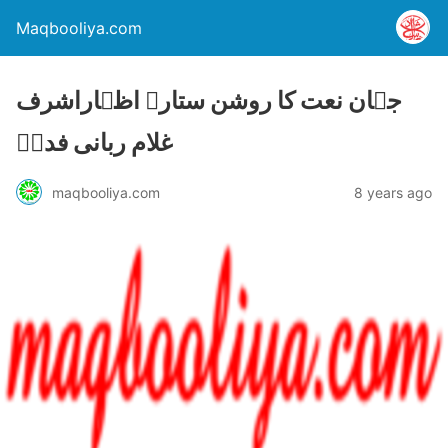
Maqbooliya.com
جہان نعت کا روشن ستارہ اظہاراشرف
غلام ربانی فداؔ
maqbooliya.com
8 years ago