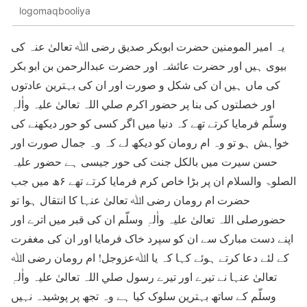
logomaqbooliya
یہ امیر المومنین حضرت ابوبکر صدیق رضی اﷲ تعالیٰ عنہ کی
بیوی ہیں اور حضرت عائشہ اور حضرت عبدالرحمن بن ابو بکر
کی ماں ہیں ان کی شکل و صورت اور ان کی بہترین عادتوں
اور خصلتوں کی بنا پر حضور اکرم صلي اللہ تعالیٰ علیہ واٰلہٖ
وسلّم فرمایا کرتے تھے کہ دنیا میں اگر کسی کو حور دیکھنے کی
خواہش ہو تو وہ ام رومان کو دیکھ لے کہ وہ جمال صورت اور
حسن سیرت میں بالکل جنت کی حور جیسی ہے حضور علیہ
الصلوۃ والسلام ان پر بڑا خاص کرم فرمایا کرتے تھے ۶ھ میں جب
حضرت ام رومان رضی اﷲ تعالیٰ عنہا کا انتقال ہوا تو
حضورصلی اللہ تعالیٰ علیہ واٰلہٖ وسلّم ان کی قبر میں اترے اور
اپنے دست مبارک سے ان کو سپرد خاک فرمایا اور ان کی مغفرت
کے لئے دعا کرتے ہوئے کہا کہ یا اﷲعزوجل! ام رومان رضی اﷲ
تعالیٰ عنہا نے تیرے اور تیرے رسول صلي اللہ تعالیٰ علیہ واٰلہٖ
وسلّم کے ساتھ بہترین سلوک کیا ہے وہ تجھ پر پوشیدہ نہیں