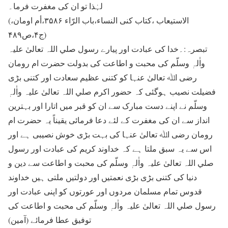
لہٰذا تو ان کی مغفرت فرما۔
(الاستیعاب ،کتاب کنی النساء،باب الرّاء ۳۵۸۶،أم اومان،
ج۴،ص۴۸۹)
تبصرہ:۔خدا کی عبادت اور پیارے رسول صلي اللہ تعالیٰ علیہ
واٰلہٖ وسلّم کی محبت و اطاعت کی بدولت حضرت ام رومان
رضی اﷲ تعالیٰ عنہا کو کتنی عظیم سعادت اور کتنی بڑی
فضیلت نصیب ہوگئی کہ حضور اکرم صلي اللہ تعالیٰ علیہ واٰلہٖ
وسلّم نے اپنے دست مبارک سے ان کو قبر میں اتارا اور بہترین
انداز سے ان کی مغفرت کے لئے دعا فرمائی یقیناً یہ حضرت ام
رومان رضی اﷲ تعالیٰ عنہا کی بہت بڑی خوش نصیبی ہے اور
اس سے یہ سبق ملتا ہے کہ خداوند کریم کی عبادت اور رسول
صلي اللہ تعالیٰ علیہ واٰلہٖ وسلّم کی محبت و اطاعت سے دین و
دنیا کی کتنی بڑی بڑی نعمتیں اور دولتیں ملتی ہیں خداوند
قدوس تمام مسلمان مردوں اور عورتوں کو اپنی عبادت اور
رسول صلي اللہ تعالیٰ علیہ واٰلہٖ وسلّم کی محبت و اطاعت کی
توفیق عطا فرمائے (آمین)