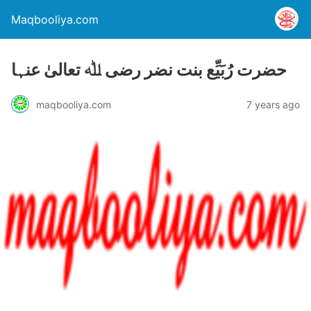
Maqbooliya.com
حضرت رُبَیِّع بنت نضر رضی ﷲ تعالیٰ عنہا
maqbooliya.com
7 years ago