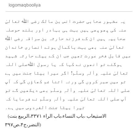
logomaqbooliya
یہ مشہور صحابی حضرت انس بن مالک رضی اﷲ تعالیٰ
عنہ کی پھوپھی ہیں بہت ہی بہادر اور بلند حوصلہ
صحابیہ ہیں ان کے فرزند حارثہ بن سراقہ رضی اﷲ
تعالیٰ عنہ بھی بہت باکمال ہوئے انصاری خاندان
میں قابل فخر عورت تھیں جب ان کے بیٹے حارثہ شہید
ہوگئے تو انھوں نے کہا کہ یا رسول اﷲصلی اللہ
تعالیٰ علیہ واٰلہٖ وسلّم! اگر میرا بیٹا جنت میں ہے
تو میں صبر کروں گی ورنہ اتنا غم کھاؤں گی کہ آپ
صلی اللہ تعالیٰ علیہ واٰلہٖ وسلّم بھی دیکھیں گے تو
آپ صلی اللہ تعالیٰ علیہ واٰلہٖ وسلّم نے فرمایا کہ
تیرا بیٹا جنت الفردوس میں ہے۔
(الاستیعاب ،باب النساء،باب الراء ۳۳۷۱،الربیع بنت
النضر،ج۴،ص۳۹۷)