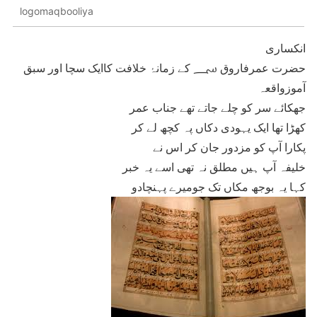
logomaqbooliya
انکساری
حضرت عمرفاروق ؄ کے زمانۂ خلافت کاایک سچا اور سبق
آموزواقعہ
جھکائے سر کو چلے جاتے تھے جناب عمر
کھڑا تھا ایک یہودی دکاں پہ کچھ لے کر
پکارا آپ کو مزدور جان کر اس نے
خلیفہ آپ ہیں مطلق نہ تھی اسے یہ خبر
کہا یہ بوجھ مکاں تک جومیرے پہنچادو