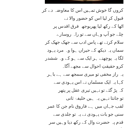
کروں گا خوش تمہیں اس کا معاوضہ دے کر
قبول کر لیا اس کو حضور والا نے
اٹھا کے رکھ لیا پھربوجھ فرق اقدس پر
چلے جو آپ وہاں سے تو راہ روسارے
سلام کرتے تھے پاس ادب سے جھک جھک کر
سماں یہ دیکھ کے حیراں ہوا وہ مرد یہود
لگا یہ پوچھنے ہر ایک سے ہو کے وہ ششدر
کرو حقیقتِ احوال سے مجھے آگاہ
یہ راز مخفی تو میری سمجھ سے ہے باہر
کہا یہ ایک مسلماں نے اس یہودی سے
کہ پڑ گئے تو نہیں تیری عقل پر پتھر
تو جانتا نہیں یہ ہیں خلیفۂ ثانی
لقب جہاں میں ہے فاروق نام جن کا عمر
سنی جو بات یہودی نے یہ تو جلدی سے
قدم پہ حضرت وال کے رکھ دیا وہیں سر