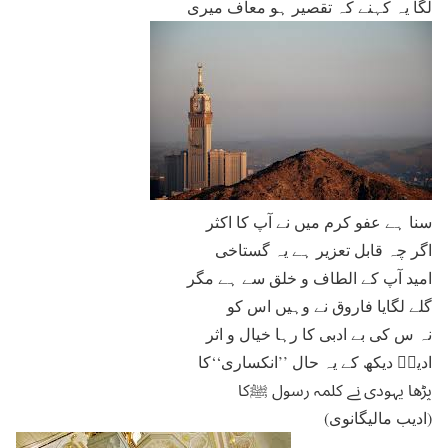
لگا یہ کہنے کہ تقصیر ہو معاف میری
سنا ہے عفو کرم میں نے آپ کا اکثر
اگر چہ قابل تعزیر ہے یہ گستاخی
امید آپ کے الطاف و خلق سے ہے مگر
گلے لگایا فاروق نے وہیں اس کو
نہ س کی بے ادبی کا رہا خیال و اثر
ادیبؔ دیکھ کے یہ حال ’’انکساری‘‘کا
پڑھا یہودی نے کلمہ رسول ﷺکا
(ادیب مالیگانوی)