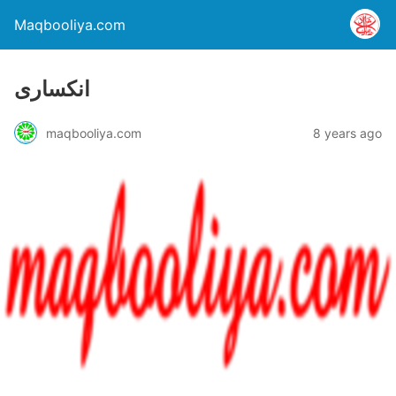
Maqbooliya.com
انکساری
maqbooliya.com
8 years ago