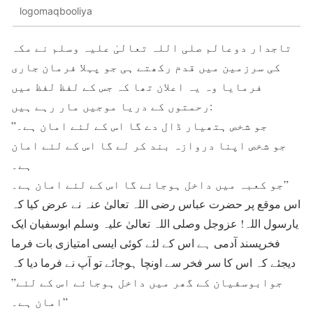
logomaqbooliya
تاجدار دوعالم صلی اللہ تعالیٰ علیہ وسلم نے مکہ
کی سرزمین میں قدم رکھتے ہی جو پہلا فرمان جاری
فرمایا وہ یہ اعلان تھا کہ جس کے لفظ لفظ میں
رحمتوں کے دریا موجیں مار رہے ہیں:
”جو شخص ہتھیار ڈال دے گا اس کے لئے امان ہے۔
جو شخص اپنا دروازہ بند کر لے گا اس کے لئے امان
ہے۔
جو کعبہ میں داخل ہوجائے گا اس کے لئے امان ہے۔”
اس موقع پر حضرت عباس رضی اللہ تعالیٰ عنہ نے عرض کیا کہ
یارسول اللہ! عزوجل وصلی اللہ تعالیٰ علیہ وسلم ابوسفیان ایک
فخرپسند آدمی ہے اس کے لئے کوئی ایسی امتیازی بات فرما
دیجئے کہ اس کا سر فخر سے اونچا ہوجائے تو آپ نے فرما دیا کہ
”جوابوسفیان کے گھر میں داخل ہوجائے اس کے لئے
امان ہے۔”