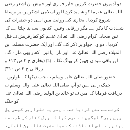
دو آدمیوں حضرت کرزبن جابر فہری اور حبیش بن اشعر رضی
اللہ تعالیٰ عنہما کو شہید کردیا اور اسلامی لشکر پر تیر برسانا
شروع کردیا۔ بخاری کی روایت میں انہی دو حضرات کی
شہادت کا ذکر ہے مگر زرقانی وغیرہ کتابوں سے پتا چلتا ہے کہ
تین صحابہ کرام رضی اللہ تعالیٰ عنہم کو کفارقریش نے قتل
کردیا۔ دو وہ جواو پر ذکر کئے گئے اور ایک حضرت مسلمہ بن
المیلاء رضی اللہ تعالیٰ عنہ اور بارہ یا تیرہ کفار بھی مارے گئے
اور باقی میدان چھوڑ کر بھاگ نکلے۔(2) (بخاری ج ۲ ص ۶۱۳ و
زرقانی ج ۲ ص ۳۱۰)
حضور صلی اللہ تعالیٰ علیہ وسلم نے جب دیکھا کہ تلواریں
چمک رہی ہیں تو آپ صلی اللہ تعالیٰ علیہ والہ وسلم نے
دریافت فرمایا کہ میں نے تو خالد بن الولید رضی اللہ تعالیٰ عنہ
کو جنگ
کرنے سے منع کردیا تھا۔ پھر یہ تلواریں کیسی چل
رہی ہیں؟ لوگوں نے عرض کیا کہ پہل کفار کی طرف سے
ہوئی ہے۔ اس لئے لڑنے کے سوا حضرت خالد بن الولید