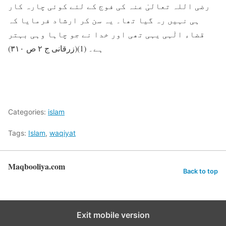
رضی اللہ تعالیٰ عنہ کی فوج کے لئے کوئی چارہ کار
ہی نہیں رہ گیا تھا۔ یہ سن کر ارشاد فرمایا کہ
قضاء الٰہی یہی تھی اور خدا نے جو چاہا وہی بہتر
ہے۔ (1)(زرقانی ج ۲ ص ۳۱۰)
Categories:
islam
Tags:
Islam
,
waqiyat
Maqbooliya.com
Back to top
Exit mobile version