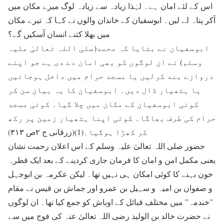
اس کے لئے امان ہے۔ لہٰذا زیادہ سے زیادہ لوگ میرے مکان میں
آکر پناہ لے لیں۔ ابوسفیان کے خاندان والوں نے کہا کہ تیرے مکان
میں بھلا کتنے انسان آسکیں گے؟
ابوسفیان نے بتایا کہ محمد(صلی اللہ تعالیٰ علیہ
وسلم) نے ان لوگوں کو بھی امان دے دی ہے جو اپنے
دروازے بند کرلیں یا مسجد حرام میں داخل ہوجائیں
یا ہتھیار ڈال دیں۔ ابوسفیان کا یہ بیان سن کر
کوئی ابوسفیان کے مکان میں چلا گیا۔ کوئی مسجد
حرام کی طرف بھاگا۔ کوئی اپنا ہتھیار زمین پر رکھ
کر کھڑا ہوگیا۔(1)(زرقانی ج ۲ص ۳۱۳)
حضور صلی اللہ تعالیٰ علیہ وسلم کے اس اعلان رحمت نشان
یعنی مکمل امن و امان کا فرمان جاری کردینے کے بعد ایک قطرہ
خون بہنے کا کوئی امکان ہی نہیں تھا۔ لیکن عکرمہ بن ابوجہل
و صفوان بن امیہ و سہیل بن عمرو اور جماش بن قیس نے مقام
”خندمہ” میں مختلف قبائل کے اوباش کو جمع کیا تھا۔ ان لوگوں
نے حضرت خالد بن الولید رضی اللہ تعالیٰ عنہ کی فوج میں سے