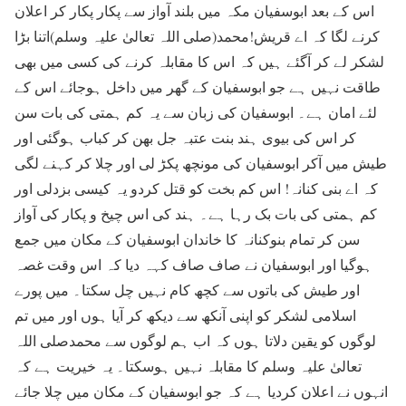
اس کے بعد ابوسفیان مکہ میں بلند آواز سے پکار پکار کر اعلان
کرنے لگا کہ اے قریش!محمد(صلی اللہ تعالیٰ علیہ وسلم)اتنا بڑا
لشکر لے کر آگئے ہیں کہ اس کا مقابلہ کرنے کی کسی میں بھی
طاقت نہیں ہے جو ابوسفیان کے گھر میں داخل ہوجائے اس کے
لئے امان ہے۔ ابوسفیان کی زبان سے یہ کم ہمتی کی بات سن
کر اس کی بیوی ہند بنت عتبہ جل بھن کر کباب ہوگئی اور
طیش میں آکر ابوسفیان کی مونچھ پکڑ لی اور چلا کر کہنے لگی
کہ اے بنی کنانہ! اس کم بخت کو قتل کردو یہ کیسی بزدلی اور
کم ہمتی کی بات بک رہا ہے۔ ہند کی اس چیخ و پکار کی آواز
سن کر تمام بنوکنانہ کا خاندان ابوسفیان کے مکان میں جمع
ہوگیا اور ابوسفیان نے صاف صاف کہہ دیا کہ اس وقت غصہ
اور طیش کی باتوں سے کچھ کام نہیں چل سکتا۔ میں پورے
اسلامی لشکر کو اپنی آنکھ سے دیکھ کر آیا ہوں اور میں تم
لوگوں کو یقین دلاتا ہوں کہ اب ہم لوگوں سے محمدصلی اللہ
تعالیٰ علیہ وسلم کا مقابلہ نہیں ہوسکتا۔ یہ خیریت ہے کہ
انہوں نے اعلان کردیا ہے کہ جو ابوسفیان کے مکان میں چلا جائے