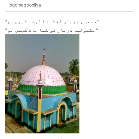
logomaqbooliya
*قاصر ہے زباں لفظ ادا کیسے کریں ہم*
*مقبولیہ دربار کی کیا بات کہیں ہم*