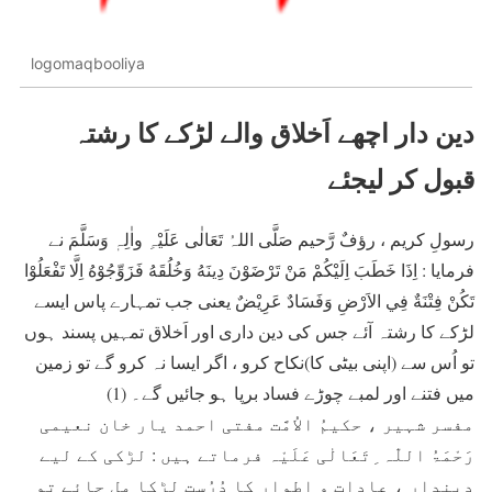
logomaqbooliya
دین دار اچھے اَخلاق والے لڑکے کا رشتہ
قبول کر لیجئے
رسولِ کریم ، رؤفٌ رَّحیم صَلَّی اللہُ تَعَالٰی عَلَیْہِ واٰلِہٖ وَسَلَّمَ نے
فرمایا : اِذَا خَطَبَ اِلَيْكُمْ مَنْ تَرْضَوْنَ دِينَهُ وَخُلُقَهُ فَزَوِّجُوْهُ اِلَّا تَفْعَلُوْا
تَكُنْ فِتْنَةٌ فِي الاَرْضِ وَفَسَادٌ عَرِيْضٌ یعنی جب تمہارے پاس ایسے
لڑکے کا رشتہ آئے جس کی دین داری اور اَخلاق تمہیں پسند ہوں
تو اُس سے (اپنی بیٹی کا)نکاح کرو ، اگر ایسا نہ کرو گے تو زمین
میں فتنے اور لمبے چوڑے فساد برپا ہو جائیں گے۔ (1)
مفسر شہیر ، حکیمُ الاُمَّت مفتی احمد یار خان نعیمی
رَحْمَۃُ اللّٰہ ِتَعَالٰی عَلَیْہ فرماتے ہیں : لڑکی کے لیے
دیندار ، عادات و اطوار کا دُرُست لڑکا مل جائے تو