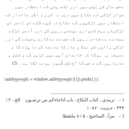
محض مال کی ہَوَس میں اور لکھ پتی کے انتظار میں
جوان لڑکی کے نکاح میں دیر نہ کرو ، اگر مالدار کے
انتظار میں لڑکیوں کے نکاح نہ کیے گئے تو اِدھر تو
لڑکیاں بہت کنواری بیٹھی رہیں گی اور اُدھر لڑکے
بہت سے بے شادی رہیں گے جس سے بدکاری پھیلے گی اور
لڑکی والوں کو ننگ و عار کا سامنا کرنا پڑے گا ،
نتیجہ یہ ہوگا کہ خاندان آپس میں لڑیں گے ، قتل و
غارت ہوں گے ، جس کا آج کل ظُہور ہونے لگا ہے ۔ (2)
(adsbygoogle = window.adsbygoogle || []).push({});
________________________________
1 – ترمذی ، کتاب النکاح ، باب اذاجاءکم من ترضـون الخ ، ۲ /
۳۴۴ ، حـديث : ۱۰۸۶
2 – مرآۃ المناجیح ، ۵ / ۸ ملتقطا