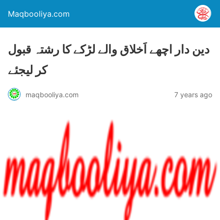
Maqbooliya.com
دین دار اچھے اَخلاق والے لڑکے کا رشتہ قبول
کر لیجئے
maqbooliya.com
7 years ago