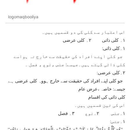
logomaqbooliya
اس اعتبار سے کلی کی دو قسمیں ہیں۔
۱۔ کلی ذاتی ۲۔ کلی عرضی
۱۔کلی ذاتی:
جو کلی اپنے افراد کی حقیقت سے خارج نہ ہواسے
کلی ذاتی کہتے ہیں۔جیسے: جنس ،نوع ، فصل ۔
۲۔کلی عرضی:
جو کلی اپنے افراد کی حقیقت سے خارج ہووہ کلی عرضی ہے
جیسے: خاصہ ،عرض عام
کلی ذاتی کی اقسام
اس کی تین قسمیں ہیں۔
۱۔جنس ۲۔نوع ۳۔ فصل
۱۔جنس:
”ھُوَ کُلِّیٌّ مَقُوْلٌ عَلیٰ کَثِیْرِیْنَ مُخْتَلِفِیْنَ بِالْحَقَائِقِ فِیْ جَوَابِ مَاھُوَ”