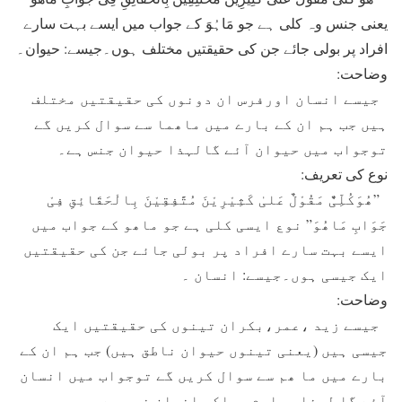
یعنی جنس وہ کلی ہے جو مَاہُوَ کے جواب میں ایسے بہت سارے
افراد پر بولی جائے جن کی حقیقتیں مختلف ہوں۔جیسے: حیوان۔
وضاحت:
جیسے انسان اورفرس ان دونوں کی حقیقتیں مختلف
ہیں جب ہم ان کے بارے میں ماھما سے سوال کریں گے
توجواب میں حیوان آئے گالہذا حیوان جنس ہے۔
نوع کی تعریف:
”ھُوَکُلِّیٌّ مَقُوْلٌ عَلیٰ کَثِیْرِیْنَ مُتَّفِقِیْنَ بِالْحَقَائِقِ فِیْ
جَوَابِ مَاھُوَ” نوع ایسی کلی ہے جو ماھو کے جواب میں
ایسے بہت سارے افراد پر بولی جائے جن کی حقیقتیں
ایک جیسی ہوں۔جیسے: انسان ۔
وضاحت:
جیسے زید ،عمر،بکران تینوں کی حقیقتیں ایک
جیسی ہیں (یعنی تینوں حیوان ناطق ہیں) جب ہم ان کے
بارے میں ما ھم سے سوال کریں گے توجواب میں انسان
آئے گا لہذا معلوم ہواکہ انسان نوع ہے۔