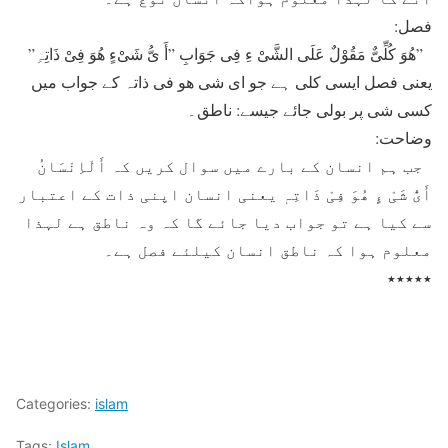
فصل:
”ھُوَ کُلِّیٌّ مَقُوْلٌ عَلَی الشَّیْ ءِ فِی جَوَابِ ”أَ یُّ شَیْءٍ ھُوَ فِیْ ذَاتِہِ”
یعنی فصل ایسی کلی ہے جو ای شی ھو فی ذاتہ کے جواب میں
کسی شی پر بولی جائے جیسے: ناطق۔
وضاحت:
جب ہم انسان کے بارے میں سوال کریں کہ أَلْاِنْسَانُ
أَیُّ شَیْ ءٍ ھُوَ فِیْ ذَاتِہٖ یعنی انسان اپنی ذات کے اعتبار
سے کیا ہے تو جواب دیا جائے گا کہ وہ ناطق ہے لہذا
معلوم ہوا کہ ناطق انسان کیلئے فصل ہے۔
٭٭٭٭٭
Categories:
islam
Tags:
Islam