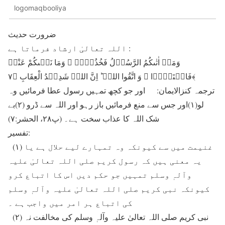
logomaqbooliya
ضرورت حديث
اللہ تعالیٰ ارشاد فرماتا ہے :
وَمَاۤ اٰتٰىکُمُ الرَّسُوۡلُ فَخُذُوۡہُ ۚ وَمَا نَہٰىکُمْ عَنْہُ
فَانۡتَہُوۡا ۚ وَ اتَّقُوا اللہَ ؕ اِنَّ اللہَ شَدِیۡدُ الْعِقَابِ ﴿۷﴾
ترجمہ کنزالایمان: اور جو کچھ تمہيں رسول عطا فرمائيں وہ
لو(۱)اور جس سے منع فرمائيں باز رہو اور اللہ سے ڈرو (۲)بے
شک اللہ کا عذاب سخت ہے۔ (پ۲۸، الحشر:۷)
تفسير:
(۱) غنيمت میں سے کیونکہ وہ تمہارے لیے حلال ہے یا
یہ معنی ہیں کہ رسول کریم صلی اللہ تعالیٰ علیہ
وآلہٖ وسلم تمہیں جو حکم دیں اس کا اتباع کرو
کیونکہ نبی کریم صلی اللہ تعالیٰ علیہ وآلہٖ وسلم
کی اتباع ہر امر میں واجب ہے ۔
(۲) نبی کریم صلی اللہ تعالیٰ علیہ وآلہٖ وسلم کی مخالفت نہ