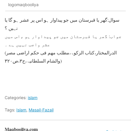
logomaqbooliya
سوال:گھر یا قبرستان میں جو پیداوار ہو اس پر عشر ہو گا یا
نہیں ؟
جواب: گھر یا قبرستان میں جو پیداوار ہو ،اس میں
عشر واجب نہیں ہے ۔
(الدرالمختار،کتاب الزکوۃ،مطلب مھم فی حکم اراضی مصر
والشام السلطانیۃ،ج۳،ص۳۲۰)
Categories:
islam
Tags:
Islam
,
Masail-Fazail
Maqbooliya.com