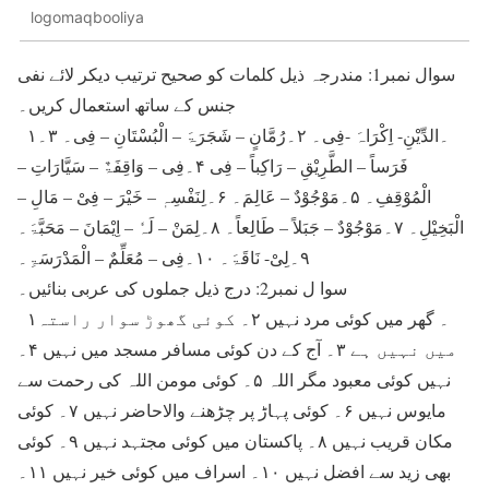
logomaqbooliya
سوال نمبر1: مندرجہ ذیل کلمات کو صحیح ترتیب دیکر لائے نفی
جنس کے ساتھ استعمال کریں۔
۱۔الدِّیْنِ- اِکْرَاہَ -فِی۔ ۲۔رُمَّانٍ – شَجَرَۃَ – الْبُسْتَانِ – فِی۔ ۳۔
فَرَساً – الطَّرِیْقِ – رَاکِباً – فِی ۴۔فِی – وَاقِفَۃٌ – سَیَّارَاتِ –
الْمُوْقِفِ۔ ۵۔مَوْجُوْدٌ – عَالِمَ۔ ۶۔لِنَفْسِہٖ – خَیْرَ – فِیْ – مَالِ –
الْبَخِیْلِ۔ ۷۔مَوْجُوْدٌ – جَبَلاً – طَالِعاً۔ ۸۔لِمَنْ – لَہٗ – اِیْمَانَ – مَحَبَّۃَ۔
۹۔لِیْ- نَاقَۃَ۔ ۱۰۔فِی – مُعَلِّمٌ – الْمَدْرَسَۃِ۔
سوا ل نمبر2: درج ذیل جملوں کی عربی بنائیں۔
۱۔ گھر میں کوئی مرد نہیں ۲۔ کوئی گھوڑ سوار راستہ
میں نہیں ہے ۳۔ آج کے دن کوئی مسافر مسجد میں نہیں ۴۔
نہیں کوئی معبود مگر اللہ ۵۔ کوئی مومن اللہ کی رحمت سے
مایوس نہیں ۶۔ کوئی پہاڑ پر چڑھنے والاحاضر نہیں ۷۔ کوئی
مکان قریب نہیں ۸۔ پاکستان میں کوئی مجتہد نہیں ۹۔ کوئی
بھی زید سے افضل نہیں ۱۰۔ اسراف میں کوئی خیر نہیں ۱۱۔