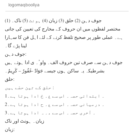
logomaqbooliya
(1) جوف دہن (2) حلق (3) زبان (4) ہونٹ (5) ناک۔
مختصر لفظوں میں ان حروف کے مخارج کی تعیین کی جاتی
ہے۔ عملی طور پر صحیح تلفظ کرنے کے لئے اہل فن کا سہارا
لینا پڑے گا۔
جوف دہن:
جوف دہن سے صرف تین حروف الف۔ واوٴ۔ ى ادا ہوتے ہیں
بشرطیکہ یہ ساکن ہوں جیسے جَوَادٌ -غَفُورٌ – کَرِیمٌ۔
حلق:
حلق کے تین حصّے ہیں :
1۔ ابتدائی حصہ۔ اس سے غ۔ خ ادا ہوتا ہے۔
2۔ درمیانی حصہ۔ اس سے ع۔ ح ادا ہوتا ہے۔
3۔ آخری حصہ۔ اس سے ء۔ ہ ادا ہوتا ہے۔
زبان۔ ہونٹ اور ناک
زبان: