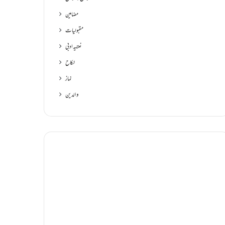
مضامین
مقبولیات
نعتیہ ادبی
نکاح
نماز
والدین