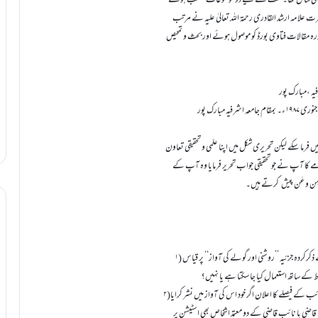
 گرامی بھی شامل تھا۔ بحث کے لیے دو موضوعات منتخب ہوئے
رت علامہ ارشد القادری رحمۃ اللہ تعالیٰ علیہ نے مرتب
رہ مقالات فتاوی بورڈ کو موصول ہوئے اور بحث و تمحیص
رما سکے لیکن تحریری شکل میں اپنا علمی و تحقیقی تعاون
کا آپ نے جو تحقیقی جواب تحریر فرمایا وہ آپ کے
‘ مِن و عَن پیش کرتے ہیں۔
۱) چاند کی شہادت گزر جانے کے بعد فیصلے کے اعلان و خبر کے لیے شامی ج ۲ ص ۱۰۶ کے ذکرکردہ جزئیہ ’’روشنی اور گولے کی آواز‘‘ پر قیاس
 کے ساتھ استعمال کیا جا سکتا ہے یا نہیں؟
۲)غیر مسلم اناؤنسر کے بجائے ٹیپ کے ذریعہ مسلمانوں کا مقرر کردہ قاضی یا اس کے نائب کے فیصلے کا اعلان اگر خود اس کی آواز میں نشر کرایا
قاضی یا نائب قاضی کے دو معتمد اشخاص بھی اسٹیشن پر