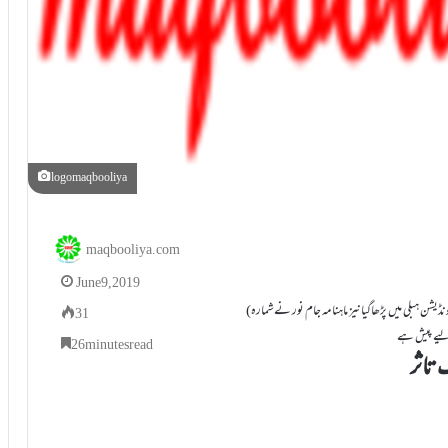
logomaqbooliya
maqbooliya.com
June 9, 2019
(مفتی صاحب کایہ مقالہ ’’حضرت شیخ الاسلام :حیات و خدمات سیمینار‘‘ منعقدہ مدنی فائونڈیشن ہبلی میں پڑھاگیانیز ماہنامہ جام نور نےشمارہ
31
26 minutes read
ــــــ