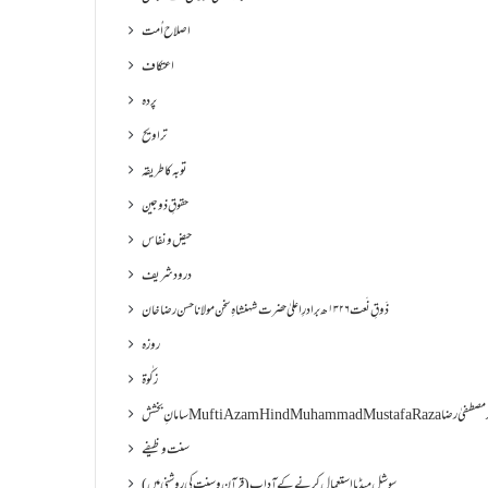
اصلاح اُمت
اعتکاف
پردہ
تراویح
توبہ کا طریقہ
حقوقِ ذوجین
حیض و نفاس
درود شریف
ذَوقِ نَعت ۱۳۲۶ھ برادرِ اعلیٰ حضرت شہنشاہِ سخن مولانا حسن رضا خان
روزہ
زکٰوۃ
Muf مفتی اعظم ھند محمد مصطفیٰ رضا
سنت وظیفے
سوشل میڈیا استعمال کرنے کے آداب (قرآن و سنت کی روشنی میں)