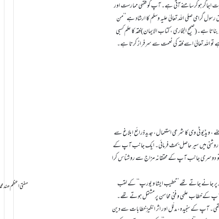
 اجاگر ہوکر سامنے آتی ہے۔ آپ کو فقہی ممارست اور
 گرامی صلی اللہ تعالیٰ علیہ وسلم کا ارشاد ہے ’’من
یہ بناتا ہے۔(صحیح البخاری ، کتاب الایمان)فقہ کا علم کسبی
 ویڈیو ٹی وی کا شرعی استعمال، جدید ذرائع ابلاغ سے
دلائل کی روشنی میں سیر حاصل بحث فرمائی۔ ایک جانب آپ کے
تو دوسری جانب آپ کے محققانہ مزاج سے روشناس کرا
ر پر جانے جاتے تھے ’’خطیب ایشا و یورپ‘‘ کے لقب
سامانِ بخشش ti Azam Hind Muhammad Mustafa Raza
ٓپ کے خطاب علمی و فنی محاسن پر مشتمل ہوتے تھے۔
ی تھی۔ آپ کے سنجیدہ، مدلّل اور اثر انگیز خطابات سے دین