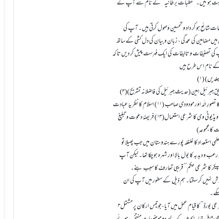
ن ثابت ہوئیں۔ ’’خطبات برطانیہ‘‘ کے نام سے آپ کے
ت شائع ہو کر داد و تحسین وصول کرتی ہیں۔ آپ کی
یں مضامین کی عمدگی ، زبان و بیان کی دل کشی کے ساتھ
پ کی تصنیفات و تالیفات کی ایک فہرست پیش کر دیں تا کہ
صدیق جبرئیل امین (حدیث جبرئیل کی فاضلانہ تشریح)
ایمان (۷) دین اور اقامت دین(۸) مقالات شیخ الاسلام(۹) خطبات برطانیہ(۱۰) اسلام کا تصورِ الٰہ اور مودودی صاحب (۱۱) اسلام کا نظریۂ عبادت
استعداد کا غلغلہ پورے ہندوستان میں جب پھیلا تو
 دبدبہ کا بول بالا اور شہرہ ہو چکا تھا۔ لیکن آپ
اسپیکر کا شرعی حکم‘‘ قریبی تعارف کا سبب بنے۔
موش نہیں کر سکتا۔ ہم ذیل کے سطور میں آپ کی ان
۳؍ ذی قعدہ ۱۴۰۵ھ مطابق ۲۲؍ جولائی ۱۹۸۵ء کو جدید مسائل کے حل کے لیے ’’کل ہند شرعی بورڈ‘‘ کا قیام عمل میں آیا، جو تیس ارکان پر مشتمل