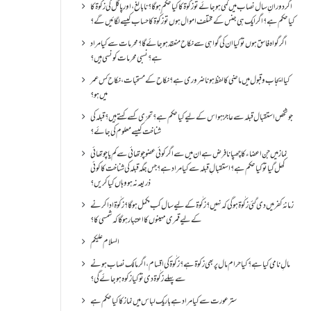
اگر دورانِ سال نصاب میں کمی ہو جائے تو زکٰوۃ کا کیا حکم ہو گا؟ نا بالغ ، اور پاگل کی زکٰوۃ کا
کیا حکم ہے؟ اگر ایک ہی جنس کے مختلف اموال ہوں تو زکٰوۃ کا حساب کیسے لگائیں گے؟
اگر گواہ فاسق ہوں تو کیا ان کی گواہی سے نکاح منعقد ہو جائے گا؟ محرمات سے کیا مراد
ہے؟ نسبی محرمات کونسی ہیں؟
کیا ایجاب و قبول میں ماضی کا لفظ ہونا ضروری ہے؟ نکاح کے مستحبات، نکاح کس عمر
میں ہو؟
جو شخص استقبال قبلہ سے عاجز ہو اس کے لیے کیا حکم ہے؟ تحرّی کسے کہتے ہیں؟ قبلہ کی
شناخت کیسے معلوم کی جائے؟
نماز میں جن اعضاء کا چھپانا فرض ہے ان میں سے اگر کوئی عضو چوتھائی سے کم یا چوتھائی
کھل گیا تو کیا حکم ہے؟استقبالِ قبلہ سے کیا مراد ہے؟جس جگہ قبلہ کی شناخت کا کوئی
ذریعہ نہ ہو وہاں کیا کریں؟
زمانۂ کفر میں دی گئی زکٰوۃ ہو گی کہ نہیں؟زکٰوۃ کے لیے سال کب مکمل ہو گا؟زکٰوۃ ادا کرنے
کے لیے قمری مہینوں کا اعتبار ہو گا کہ شمسی کا؟
السلام علیکم
مالِ نامی کیا ہے؟ کیا حرام مال پر بھی زکوۃ ہے؟ زکٰوۃ کی اقسام ،اگر مالک نصاب ہونے
سے پہلے زکٰوۃ دی تو کیا زکوه ہو جائےگی؟
ستر عورت سے کیا مراد ہے باریک لباس میں نماز کا کیا حکم ہے