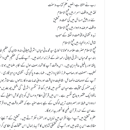
رب نے بخشا ہے انھیں علمِ کتاب و سنت
فقہ میں واقفِ اسرار ہیں شیخ الاسلام
نئے درپیش مسائل میں کی بحث و تحقیق
واقفِ عرف و ادوار ہیں شیخ الاسلام
زہد و تقویٰ و قناعت و تفقہ کے سبب
شامل زمرۂ اَخیار ہیں شیخ الاسلام
شیخ الاسلام حضرت علامہ و مولانا الحاج سیدمحمد مدنی میاں اشرفی جیلانی ہندوستان کی عظیم 
ہند سید محمد میاں اشرفی جیلانی رحمہ اللہ کے فرزند ارجمند ہیں۔ آپ ملک کی عظیم علمی دا
یافتہ اور بافیض عالم دین ہیں۔ اس وقت آپ کا شمار صفِ اول کے اکابر علما میں ہوتا 
خطیب ، مصنف اور صاحب طرز انشاپرداز ہیں۔ طہارت و پاکیزگی ، تقوی و پرہیزگاری 
آپ کے اوصاف و خصائل ، قابلیت و لیاقت اور دینی خدمات و کارناموں سے متاثر ہو
ایک مفسر کی حیثیت سے میدان تفسیر میں قدم رکھا تو ’’تفسیر اشرفی‘‘ کی مکمل چھ جلدیں منص
ماخوذ ایک مختصر و جامع تفسیر ہے۔ اس میں قرآنی احکام و مسائل کو بڑی خوش اسلوبی کے سا
اردو داں طبقہ اور مصروف ترین لوگوں کے لیے بہت مفید ہے کہ مختصر وقت میں وہ قرآ
سے ان کے اندر قرآن فہمی کا شعور بیدار ہوگا۔
علم و تحقیق میں آپ اپنے اَقران میں نمایاں اور منفرد نظر آتے ہیں۔ تحقیق کے آئینے
مقالات اس پر شاہد ہیں اور آپ کی تحقیقی کتابوں کا آئینۂ جمال اس حقیقت کی عکاسی ک