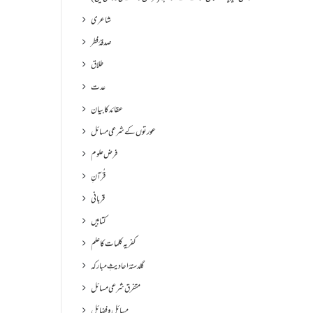
شاعری
صدقۂ فطر
طلاق
عدت
عقائد کا بیان
عورتوں کے شرعی مسائل
فرض علوم
قُرآنِ
قربانی
کتابیں
کفریہ کلمات کا علم
گلدستۂ احادیثِ مبارکہ
متفرق شرعی مسائل
مسائل و فضائل