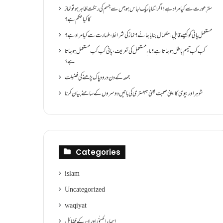
سترِ عورت سے کیا مراد ہے؟اگر اتنا باریک لباس ہو جس سے جسم کی رنگت ظاہر ہو تو نماز
کا کیا حکم ہے؟
مستعمل پانی کو کیسے قابلِ استعمال بنایا جائے؟ نماز کی شرائط ،طہارت سے کیا مراد ہے؟
کب کب تیمم باطل ہو جاتا ہے؟ ماءِ مستعمل کی تعریف ،پانی کب کب مستعمل ہو جاتا
ہے؟
جمعہ کے دن درود پاک پڑھنے کی فضیلت
شوہر اور بیوی کا اپنی صحبت یعنی ہمبستری کی باتیں دوسروں کے سامنے بیان کرنا
Categories
islam
Uncategorized
waqiyat
اسماءالحسنٰی اور ان کے فضائل