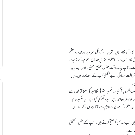
خانقاہ ’’خانقاہ عالیہ اشرفیہ ‘‘ کے گل سرسبد اور محدث اعظم
نش گاہ ازہر ہند دار العلوم اشرفیہ مصباح العلوم کے تربیت
ہے۔ آپ بیک وقت مفسر، محقق، مفتی ، شاعر، بلند پایہ
، شرافت و سادگی ، بے تکلفی آپ کے اوصاف ہیں۔ میں
ں۔
ۂ شہود پر آگئیں۔ تفسیر اشرفی تفاسیر کی معتمد کتابوں سے
تھ بہترین انداز میں سپرد قلم کیا گیا ہے۔ یہ تفسیر عام
ن حکیم کے معانی و مفاہیم سے آگاہ ہو ں گے اور اس
 میں آپ مسائل کو منقح کرتے ہیں۔ آپ کے علمی و تحقیقی
رتا ہے۔