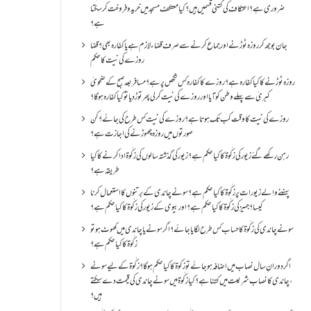
ضروری ہے؟اعتکاف کی کتنی قسمیں ہیں؟کیا معتکف مسجد میں خرید و فروخت کر سکتا
ہے؟
جان بوجھ کر روزہ ٹوڑنے اور جماع کرنے سے صرف قضاء لازم ہے یا کفارہ بھی؟ قضا
روزے کی نیت کا حکم
روزہ ٹوڑنے کا کیا کفارہ ہے؟روزے کا کفارہ کس شخص پر ہے؟ مسافر بعد صبح کے ضحویٰ
کبریٰ سے پہلے وطن کو آیا اور روزے کی نیت کر لی پھر توڑ دیا تو کیا کفارہ ہو گا؟
روزے کی نیت کا وقت کب تک ہوتا ہے؟ روزے کی نیت کس طرح کی جائے؟ کن
صورتوں میں روزہ چھوڑنے کی اجازت ہے؟
رہن رکھے گئے زیور کی زکٰوۃ کا کیا حکم ہے؟زیور کی گذشتہ سالوں کی زکٰوۃ ادا کرنے کا کیا
طریقہ ہے؟
پہننے والے زیورات پر زکٰوۃ کا کیا حکم ہے؟ سونے چاندی کے برتنوں کا استعمال کرنا
کیسا؟ جہیز کی زکٰوۃ کا کیا حکم ہے؟ اور بیوی کے زیور کی زکٰوۃ کا کیا حکم ہے؟
سونے چاندی کی زکٰوۃ کا حساب کس طرح لگایا جائے؟ اگر سونے یا چاندی میں کھوٹ ہو تو
زکٰوۃ کا کیا حکم ہے؟
اگر دورانِ سال نصاب میں اضافہ ہو جائے تو زکوۃ کا کیا حکم ہو گا؟ زکٰوۃ کے لیے سونے
،چاندی کا نصاب شریعت میں کتنا ہے؟ کیا زکٰوۃ میں سونے چاندی کی قیمت دے سکتے
ہیں؟