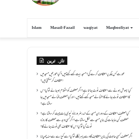
Islam
Masail-Fazail
waqiyat
Maqbooliyat
تازہ ترین
عورت کس جگہ پر اعتکاف کرے گی؟مسجد بیت کسے کہتے ہیں؟کیا عورتیں مسجد میں
اعتکاف کر سکتی ہیں؟
کیا بیہوش ہونے سے اعتکاف ٹوٹ جاتا ہے؟ اگر معتکف کو احتلام ہو جائے تو کیا اس
کا اعتکاف ٹوٹ جائے گا؟فنائے مسجد کسے کہتے ہیں ، اور کیا معتکف فنائے مسجد میں جا
سکتا ہے؟
کیا معتکف اعتکاف کے دوران مسجد کے اندر ضرورتاً دنیوی بات چیت کر سکتا ہے؟
معتکف کن حاجات کی بنا پر مسجد سے نکل سکتا ہے؟ اگر کسی وجہ سے معتکف کا روزہ
ٹوٹ گیا تو کیا اس کا اعتکاف بھی ٹوٹ جائے گا؟
اگر معتکف کسی حاجت کی بنا پر اعتکاف گاہ سے باہر نکلے تو کیا اسے کپڑے سے منہ چھپانا