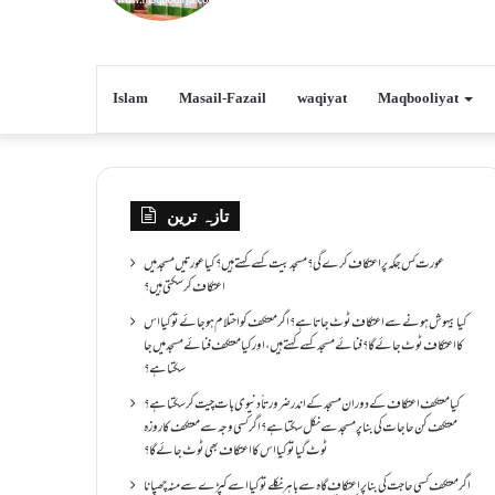
Islam
Masail-Fazail
waqiyat
Maqbooliyat
تازہ ترین
عورت کس جگہ پر اعتکاف کرے گی؟مسجد بیت کسے کہتے ہیں؟کیا عورتیں مسجد میں
اعتکاف کر سکتی ہیں؟
کیا بیہوش ہونے سے اعتکاف ٹوٹ جاتا ہے؟ اگر معتکف کو احتلام ہو جائے تو کیا اس
کا اعتکاف ٹوٹ جائے گا؟فنائے مسجد کسے کہتے ہیں ، اور کیا معتکف فنائے مسجد میں جا
سکتا ہے؟
کیا معتکف اعتکاف کے دوران مسجد کے اندر ضرورتاً دنیوی بات چیت کر سکتا ہے؟
معتکف کن حاجات کی بنا پر مسجد سے نکل سکتا ہے؟ اگر کسی وجہ سے معتکف کا روزہ
ٹوٹ گیا تو کیا اس کا اعتکاف بھی ٹوٹ جائے گا؟
اگر معتکف کسی حاجت کی بنا پر اعتکاف گاہ سے باہر نکلے تو کیا اسے کپڑے سے منہ چھپانا