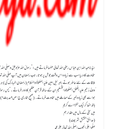
سَیِّدُناعبد اللہ ابنِ عبّاس رضی اللہ تعالیٰ عنہما فرماتے ہیں:”رسولُ اللہ عَزَّوَجَلَّ و صلَّی الل
سخاوت کا دریا سب سے زیادہ اس وقت جوش پر ہوتا۔ جب رَمَضان میں آپ صلَّی اللہ تعالیٰ علیہ واٰلہ
ملاقات کے لئے حاضِر ہوتے،جبرئیلِ امین عَلَیْہِ الصَّلوٰۃُ وَالسَّلام (رَمَضانُ المبارَک کی
ُوفٌ رَّحیم علیہ اَفْضَلُ الصَّلٰوۃِوَ التَّسلیم ان کے ساتھ قرآنِ عظیم کا دَور فرماتے ۔”پس رسولُ اللہ ع
ہوا سے بھی زیادہ خیر کے معاملے میں سخاوت فرماتے۔ (صحیح بخاری ج۱ص۹حدیث۶)
ہاتھ اٹھا کر ایک ٹکڑا اے کریم
ہیں سخی کے مال میں حقدار ہم
(حدائق بخشش شریف)
صَلُّو ا عَلَی الْحَبِیب ! صلَّی اللہُ تعالیٰ علیٰ محمَّد