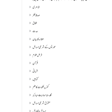
شاعری
صدقۂ فطر
طلاق
عدت
عقائد کا بیان
عورتوں کے شرعی مسائل
فرض علوم
قُرآنِ
قربانی
کتابیں
کفریہ کلمات کا علم
گلدستۂ احادیثِ مبارکہ
متفرق شرعی مسائل
مسائل و فضائل