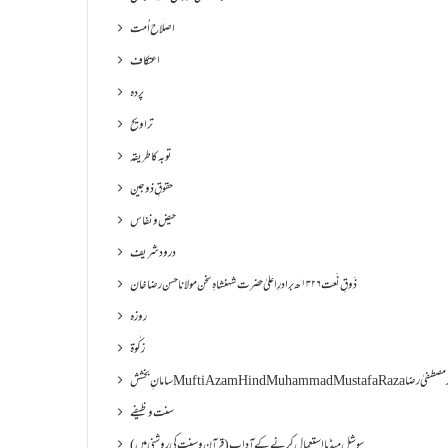
اصلاح اُمت
اعتکاف
پردہ
تراویح
توبہ کا طریقہ
حقوقِ ذوجین
حیض و نفاس
درود شریف
ذَوقِ نَعت ۱۳۲۶ھ برادرِ اعلیٰ حضرت شہنشاہِ سخن مولانا حسن رضا خان
روزہ
زکٰوۃ
Muf مفتی اعظم ھند محمد مصطفیٰ رضا
سنت وظیفے
سوشل میڈیا استعمال کرنے کے آداب (قرآن و سنت کی روشنی میں)