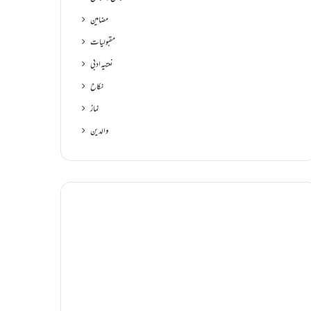
مضامین
مقبولیات
نعتیہ ادبی
نکاح
نماز
والدین