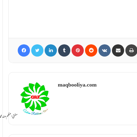
Facebook
Twitter
LinkedIn
Tumblr
Pinterest
Reddit
VKontakte
Share via Email
maqbooliya.com
سامانِ بخشش ti Azam Hind Muhammad Mustafa Raza