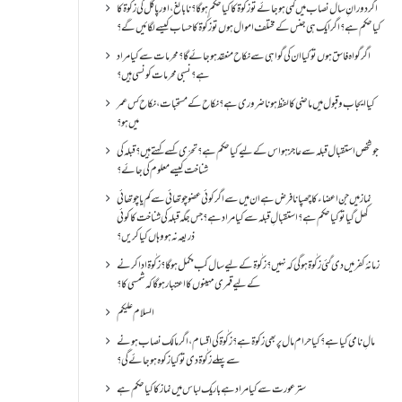
اگر دورانِ سال نصاب میں کمی ہو جائے تو زکٰوۃ کا کیا حکم ہو گا؟ نا بالغ ، اور پاگل کی زکٰوۃ کا
کیا حکم ہے؟ اگر ایک ہی جنس کے مختلف اموال ہوں تو زکٰوۃ کا حساب کیسے لگائیں گے؟
اگر گواہ فاسق ہوں تو کیا ان کی گواہی سے نکاح منعقد ہو جائے گا؟ محرمات سے کیا مراد
ہے؟ نسبی محرمات کونسی ہیں؟
کیا ایجاب و قبول میں ماضی کا لفظ ہونا ضروری ہے؟ نکاح کے مستحبات، نکاح کس عمر
میں ہو؟
جو شخص استقبال قبلہ سے عاجز ہو اس کے لیے کیا حکم ہے؟ تحرّی کسے کہتے ہیں؟ قبلہ کی
شناخت کیسے معلوم کی جائے؟
نماز میں جن اعضاء کا چھپانا فرض ہے ان میں سے اگر کوئی عضو چوتھائی سے کم یا چوتھائی
کھل گیا تو کیا حکم ہے؟استقبالِ قبلہ سے کیا مراد ہے؟جس جگہ قبلہ کی شناخت کا کوئی
ذریعہ نہ ہو وہاں کیا کریں؟
زمانۂ کفر میں دی گئی زکٰوۃ ہو گی کہ نہیں؟زکٰوۃ کے لیے سال کب مکمل ہو گا؟زکٰوۃ ادا کرنے
کے لیے قمری مہینوں کا اعتبار ہو گا کہ شمسی کا؟
السلام علیکم
مالِ نامی کیا ہے؟ کیا حرام مال پر بھی زکوۃ ہے؟ زکٰوۃ کی اقسام ،اگر مالک نصاب ہونے
سے پہلے زکٰوۃ دی تو کیا زکوه ہو جائےگی؟
ستر عورت سے کیا مراد ہے باریک لباس میں نماز کا کیا حکم ہے