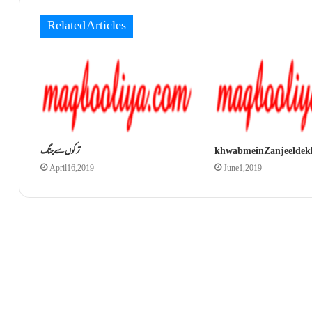
Related Articles
khwab mein Zanjeel de
ترکوں سے جنگ
April 16, 2019
June 1, 2019