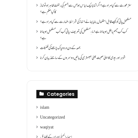
سترِ عورت سے کیا مراد ہے؟اگر اتنا باریک لباس ہو جس سے جسم کی رنگت ظاہر ہو تو نماز
کا کیا حکم ہے؟
مستعمل پانی کو کیسے قابلِ استعمال بنایا جائے؟ نماز کی شرائط ،طہارت سے کیا مراد ہے؟
کب کب تیمم باطل ہو جاتا ہے؟ ماءِ مستعمل کی تعریف ،پانی کب کب مستعمل ہو جاتا
ہے؟
جمعہ کے دن درود پاک پڑھنے کی فضیلت
شوہر اور بیوی کا اپنی صحبت یعنی ہمبستری کی باتیں دوسروں کے سامنے بیان کرنا
Categories
islam
Uncategorized
waqiyat
اسماءالحسنٰی اور ان کے فضائل