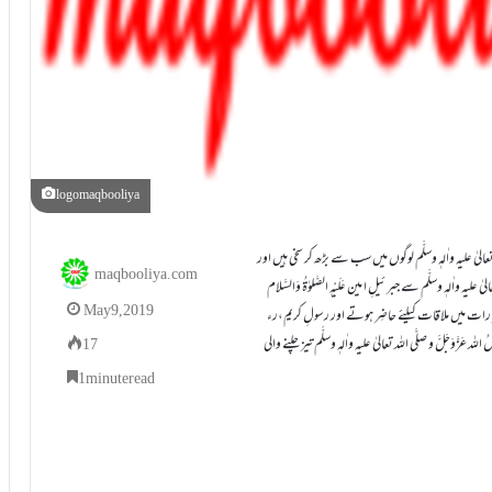
logomaqbooliya
ہ تعالیٰ علیہ واٰلہٖ وسلَّم لوگوں میں سب سے بڑھ کر سخی ہیں اور
maqbooliya.com
ٖ وسلَّم سے جبر ئیلِ ا مین عَلَیْہِ الصَّلوٰۃُ وَالسَّلام
May 9, 2019
 ) ہر رات میں ملاقات کیلئے حاضِر ہوتے اور رسولِ کریم،رء
َزَّوَجَلَّ و صلَّی اللہ تعالیٰ علیہ واٰلہٖ وسلَّم تیز چلنے والی
17
1 minute read