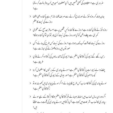
ضروری ہے؟اعتکاف کی کتنی قسمیں ہیں؟کیا معتکف مسجد میں خرید و فروخت کر سکتا
ہے؟
جان بوجھ کر روزہ ٹوڑنے اور جماع کرنے سے صرف قضاء لازم ہے یا کفارہ بھی؟ قضا
روزے کی نیت کا حکم
روزہ ٹوڑنے کا کیا کفارہ ہے؟روزے کا کفارہ کس شخص پر ہے؟ مسافر بعد صبح کے ضحویٰ
کبریٰ سے پہلے وطن کو آیا اور روزے کی نیت کر لی پھر توڑ دیا تو کیا کفارہ ہو گا؟
روزے کی نیت کا وقت کب تک ہوتا ہے؟ روزے کی نیت کس طرح کی جائے؟ کن
صورتوں میں روزہ چھوڑنے کی اجازت ہے؟
رہن رکھے گئے زیور کی زکٰوۃ کا کیا حکم ہے؟زیور کی گذشتہ سالوں کی زکٰوۃ ادا کرنے کا کیا
طریقہ ہے؟
پہننے والے زیورات پر زکٰوۃ کا کیا حکم ہے؟ سونے چاندی کے برتنوں کا استعمال کرنا
کیسا؟ جہیز کی زکٰوۃ کا کیا حکم ہے؟ اور بیوی کے زیور کی زکٰوۃ کا کیا حکم ہے؟
سونے چاندی کی زکٰوۃ کا حساب کس طرح لگایا جائے؟ اگر سونے یا چاندی میں کھوٹ ہو تو
زکٰوۃ کا کیا حکم ہے؟
اگر دورانِ سال نصاب میں اضافہ ہو جائے تو زکوۃ کا کیا حکم ہو گا؟ زکٰوۃ کے لیے سونے
،چاندی کا نصاب شریعت میں کتنا ہے؟ کیا زکٰوۃ میں سونے چاندی کی قیمت دے سکتے
ہیں؟