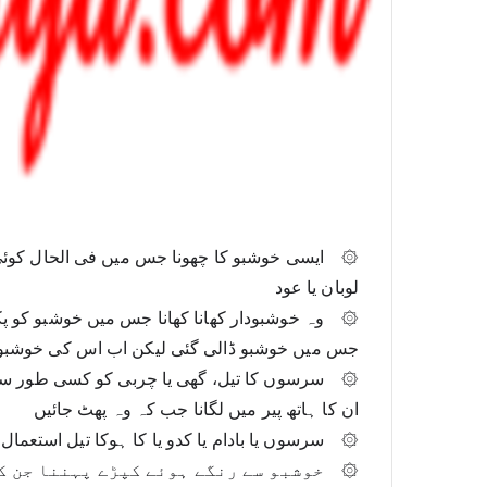
لوبان یا عود
جس میں خوشبو ڈالی گئی لیکن اب اس کی خوشبو ا
ان کا ہاتھ پیر میں لگانا جب کہ وہ پھٹ جائیں
۞	سرسوں یا بادام یا کدو یا کا ہوکا تیل استعمال کرنا
۞	خوشبو سے رنگے ہوئے کپڑے پہننا جن کی خوشبو جاتی رہی ہو