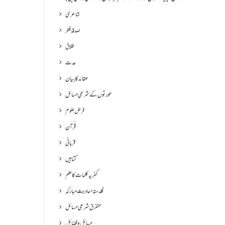
شاعری
صدقۂ فطر
طلاق
عدت
عقائد کا بیان
عورتوں کے شرعی مسائل
فرض علوم
قُرآنِ
قربانی
کتابیں
کفریہ کلمات کا علم
گلدستۂ احادیثِ مبارکہ
متفرق شرعی مسائل
مسائل و فضائل