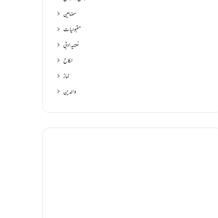
مضامین
مقبولیات
نعتیہ ادبی
نکاح
نماز
والدین