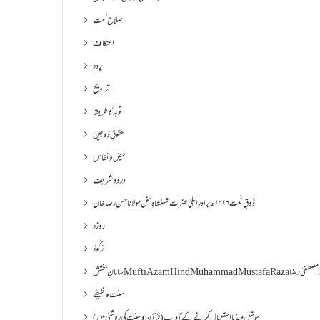
اصلاح اُمت
اعتکاف
پردہ
تراویح
توبہ کا طریقہ
حقوقِ ذوجین
حیض و نفاس
درود شریف
ذَوقِ نَعت ۱۳۲۶ھ برادرِ اعلیٰ حضرت شہنشاہِ سخن مولانا حسن رضا خان
روزہ
زکٰوۃ
Muf مفتی اعظم ھند محمد مصطفیٰ رضا
سنت وظیفے
سوشل میڈیا استعمال کرنے کے آداب (قرآن و سنت کی روشنی میں)