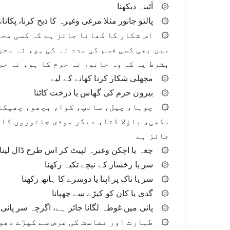
۞	آئینہ دیکھنا
۞	پالتو جانور مثلا مرغی وغیرہ کا ذبح کرنا، پکانا، کھانا، اس کے انڈے توڑنا بھوننا
بشرط یہ کہ وہ جانور نہ حرم کا ہو، نہ حر
۞	مچھلی شکار کرنا کھانے کے لیے
۞	بیرون حرم کی گھاس یا درخت کاٹنا
جائز ہے
۞	چغہ یا اچکن وغیرہ لپیٹ کر اس طرح ڈال لینا کہ سر اور منہ نہ چھپے
۞	سر یا رخسار کے نیچے تکیہ رکھنا
۞	سر یا ناک پر اپنا یا دوسرے کا ہاتھ رکھنا
۞	گدی یا کان کو کپڑے سے چھپانا
۞	پانی میں غوطہ لگانا جائز ہے، اگرچہ سر پانی میں چھپ جائے
۞	طہارت اور نفاست کی غرض سے کپڑے دھونا جائز ہے