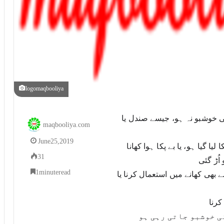
logomaqbooliya
۞	ایسی خوشبو کا چھونا جس میں فی الحال کوئی خوشبو نہ ہو، جیسے صندل یا 
maqbooliya.com
June 25, 2019
۞	وہ خوشبودار کھانا کھانا جس میں خوشبو کو پکا لیا گیا ہو، یا بے پکا ہوا کھانا 
31
ُڑ گئی
1 minute read
۞	سرسوں کا تیل، گھی یا چربی کو کسی طور سے بھی کھانے میں استعمال کرنا یا 