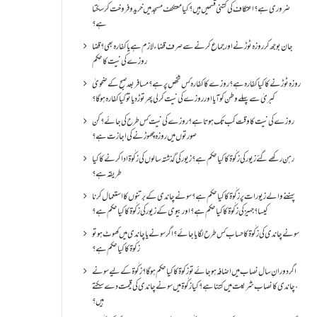
ضروری ہے؟اعتکاف کی کتنی قسمیں ہیں؟کیا معتکف مسجد میں خرید و فروخت کر سکتا
ہے؟
جان بوجھ کر روزہ ٹوڑنے اور جماع کرنے سے صرف قضاء لازم ہے یا کفارہ بھی؟ قضا
روزے کی نیت کا حکم
روزہ ٹوڑنے کا کیا کفارہ ہے؟روزے کا کفارہ کس شخص پر ہے؟ مسافر بعد صبح کے ضحویٰ
کبریٰ سے پہلے وطن کو آیا اور روزے کی نیت کر لی پھر توڑ دیا تو کیا کفارہ ہو گا؟
روزے کی نیت کا وقت کب تک ہوتا ہے؟ روزے کی نیت کس طرح کی جائے؟ کن
صورتوں میں روزہ چھوڑنے کی اجازت ہے؟
رہن رکھے گئے زیور کی زکٰوۃ کا کیا حکم ہے؟زیور کی گذشتہ سالوں کی زکٰوۃ ادا کرنے کا کیا
طریقہ ہے؟
پہننے والے زیورات پر زکٰوۃ کا کیا حکم ہے؟ سونے چاندی کے برتنوں کا استعمال کرنا
کیسا؟ جہیز کی زکٰوۃ کا کیا حکم ہے؟ اور بیوی کے زیور کی زکٰوۃ کا کیا حکم ہے؟
سونے چاندی کی زکٰوۃ کا حساب کس طرح لگایا جائے؟ اگر سونے یا چاندی میں کھوٹ ہو تو
زکٰوۃ کا کیا حکم ہے؟
اگر دورانِ سال نصاب میں اضافہ ہو جائے تو زکوۃ کا کیا حکم ہو گا؟ زکٰوۃ کے لیے سونے
،چاندی کا نصاب شریعت میں کتنا ہے؟ کیا زکٰوۃ میں سونے چاندی کی قیمت دے سکتے
ہیں؟