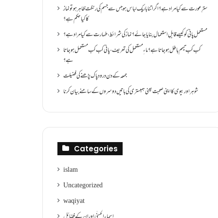
سترِ عورت سے کیا مراد ہے؟اگر اتنا باریک لباس ہو جس سے جسم کی رنگت ظاہر ہو تو نماز
کا کیا حکم ہے؟
مستعمل پانی کو کیسے قابلِ استعمال بنایا جائے؟ نماز کی شرائط ،طہارت سے کیا مراد ہے؟
کب کب تیمم باطل ہو جاتا ہے؟ ماءِ مستعمل کی تعریف ،پانی کب کب مستعمل ہو جاتا
ہے؟
جمعہ کے دن درود پاک پڑھنے کی فضیلت
شوہر اور بیوی کا اپنی صحبت یعنی ہمبستری کی باتیں دوسروں کے سامنے بیان کرنا
Categories
islam
Uncategorized
waqiyat
اسماءالحسنٰی اور ان کے فضائل