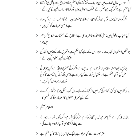
اگر دورانِ سال نصاب میں کمی ہو جائے تو زکٰوۃ کا کیا حکم ہو گا؟ نا بالغ ، اور پاگل کی زکٰوۃ کا
کیا حکم ہے؟ اگر ایک ہی جنس کے مختلف اموال ہوں تو زکٰوۃ کا حساب کیسے لگائیں گے؟
اگر گواہ فاسق ہوں تو کیا ان کی گواہی سے نکاح منعقد ہو جائے گا؟ محرمات سے کیا مراد
ہے؟ نسبی محرمات کونسی ہیں؟
کیا ایجاب و قبول میں ماضی کا لفظ ہونا ضروری ہے؟ نکاح کے مستحبات، نکاح کس عمر
میں ہو؟
جو شخص استقبال قبلہ سے عاجز ہو اس کے لیے کیا حکم ہے؟ تحرّی کسے کہتے ہیں؟ قبلہ کی
شناخت کیسے معلوم کی جائے؟
نماز میں جن اعضاء کا چھپانا فرض ہے ان میں سے اگر کوئی عضو چوتھائی سے کم یا چوتھائی
کھل گیا تو کیا حکم ہے؟استقبالِ قبلہ سے کیا مراد ہے؟جس جگہ قبلہ کی شناخت کا کوئی
ذریعہ نہ ہو وہاں کیا کریں؟
زمانۂ کفر میں دی گئی زکٰوۃ ہو گی کہ نہیں؟زکٰوۃ کے لیے سال کب مکمل ہو گا؟زکٰوۃ ادا کرنے
کے لیے قمری مہینوں کا اعتبار ہو گا کہ شمسی کا؟
السلام علیکم
مالِ نامی کیا ہے؟ کیا حرام مال پر بھی زکوۃ ہے؟ زکٰوۃ کی اقسام ،اگر مالک نصاب ہونے
سے پہلے زکٰوۃ دی تو کیا زکوه ہو جائےگی؟
ستر عورت سے کیا مراد ہے باریک لباس میں نماز کا کیا حکم ہے