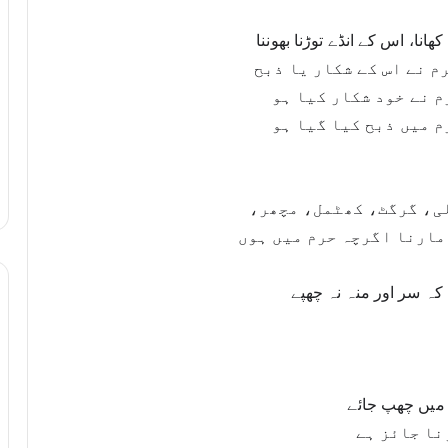
۞	اس شکار کا کھانا جائز ہے کہ کسی محرم نے اس کے شکار یا ذبح 
میں بھی کسی قسم کی مدد نہ کی ہو، نہ محرم نے خود شکار کیا ہو 
م میں ذبح کیا گیا ہو
۞	چوہا، چیل، سانپ، کوا، بچھو، چھپکلی، گرگٹ، کھٹمل، مچھر، 
مکھی، باؤلا کتا، دیگر موذی جانوروں کا مارنا اگرچہ حرم میں ہوں 