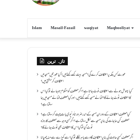
Islam
Masail-Fazail
waqiyat
Maqbooliyat
تازہ ترین
عورت کس جگہ پر اعتکاف کرے گی؟مسجد بیت کسے کہتے ہیں؟کیا عورتیں مسجد میں
اعتکاف کر سکتی ہیں؟
کیا بیہوش ہونے سے اعتکاف ٹوٹ جاتا ہے؟ اگر معتکف کو احتلام ہو جائے تو کیا اس
کا اعتکاف ٹوٹ جائے گا؟فنائے مسجد کسے کہتے ہیں ، اور کیا معتکف فنائے مسجد میں جا
سکتا ہے؟
کیا معتکف اعتکاف کے دوران مسجد کے اندر ضرورتاً دنیوی بات چیت کر سکتا ہے؟
معتکف کن حاجات کی بنا پر مسجد سے نکل سکتا ہے؟ اگر کسی وجہ سے معتکف کا روزہ
ٹوٹ گیا تو کیا اس کا اعتکاف بھی ٹوٹ جائے گا؟
اگر معتکف کسی حاجت کی بنا پر اعتکاف گاہ سے باہر نکلے تو کیا اسے کپڑے سے منہ چھپانا