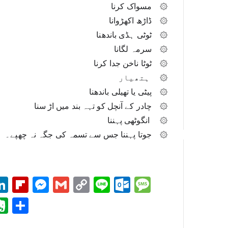
۞	مسواک کرنا
۞	ڈاڑھ اکھڑوانا
۞	ٹوٹی ہڈی باندھنا
۞	سرمہ لگانا
۞	ٹوٹا ناخن جدا کرنا
۞	 ہتھیار
۞	پیٹی یا تھیلی باندھنا
۞	چادر کے آنچل کو تہہ بند میں اڑ سنا
۞	 انگوٹھی پہننا
۞	جوتا پہننا جس سے تسمہ کی جگہ نہ چھپے۔ 
i
Li
Fl
M
G
C
Li
O
M
t
nk
ip
es
m
op
ne
ut
es
i
E
S
r
ed
bo
se
ail
y
lo
sa
e
ve
ha