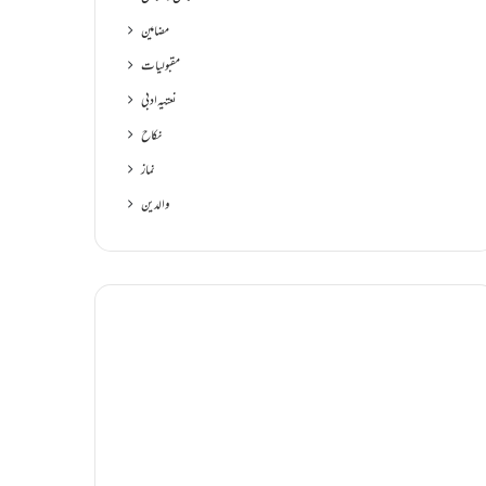
مضامین
مقبولیات
نعتیہ ادبی
نکاح
نماز
والدین