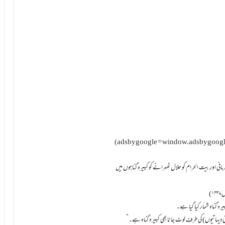
(adsbygoogle = window.adsbygoogle |
ی اور بیت الحرام کو حلال ٹھہرانے کو کبیرہ گناہوں میں
ہ گناہ شمار کیا گیا ہے۔