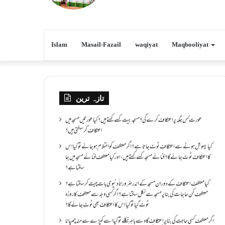
Islam
Masail-Fazail
waqiyat
Maqbooliyat
تازہ ترین
عورت کس جگہ پر اعتکاف کرے گی؟مسجد بیت کسے کہتے ہیں؟کیا عورتیں مسجد میں
اعتکاف کر سکتی ہیں؟
کیا بیہوش ہونے سے اعتکاف ٹوٹ جاتا ہے؟ اگر معتکف کو احتلام ہو جائے تو کیا اس
کا اعتکاف ٹوٹ جائے گا؟فنائے مسجد کسے کہتے ہیں ، اور کیا معتکف فنائے مسجد میں جا
سکتا ہے؟
کیا معتکف اعتکاف کے دوران مسجد کے اندر ضرورتاً دنیوی بات چیت کر سکتا ہے؟
معتکف کن حاجات کی بنا پر مسجد سے نکل سکتا ہے؟ اگر کسی وجہ سے معتکف کا روزہ
ٹوٹ گیا تو کیا اس کا اعتکاف بھی ٹوٹ جائے گا؟
اگر معتکف کسی حاجت کی بنا پر اعتکاف گاہ سے باہر نکلے تو کیا اسے کپڑے سے منہ چھپانا