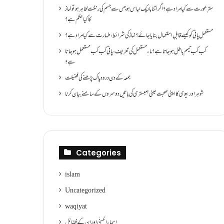
سترِ عورت سے کیا مراد ہے؟اگر اتنا باریک لباس ہو جس سے جسم کی رنگت ظاہر ہو تو نماز
کا کیا حکم ہے؟
مستعمل پانی کو کیسے قابلِ استعمال بنایا جائے؟ نماز کی شرائط ،طہارت سے کیا مراد ہے؟
کب کب تیمم باطل ہو جاتا ہے؟ ماءِ مستعمل کی تعریف ،پانی کب کب مستعمل ہو جاتا
ہے؟
جمعہ کے دن درود پاک پڑھنے کی فضیلت
شوہر اور بیوی کا اپنی صحبت یعنی ہمبستری کی باتیں دوسروں کے سامنے بیان کرنا
Categories
islam
Uncategorized
waqiyat
اسماءالحسنٰی اور ان کے فضائل