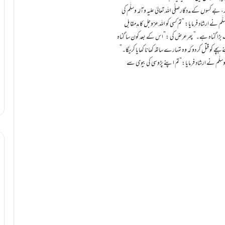
بے کسوں کے مددگارصلَّی اللہ تعالیٰ علیہ وآلہ وسلَّم کی
م نے ارشاد فرمایا: ”تم کسی کو اللہ عزوجل کا مدِمقابل
ہت بڑا گناہ ہے۔” پھرعرض کی :”اس کے بعد کون سا گناہ
بچے کو قتل کر دو کہ وہ تمہارے ساتھ کھانا کھایا کریگا۔”
وسلَّم نے ارشاد فرمایا:”تم اپنے پڑوسی کی بیوی سے