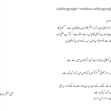
(adsbygoogle = window.adsbygoogle |
لہ تعالیٰ علیہ وآلہ وسلَّم کا فرمانِ عالیشان ہے :”آدمی کا
نے والدین کو بھی گالیاں دے سکتاہے؟” تو آپ صلَّی اللہ
دیتا ہے تو وہ جواب میں اس کے والدین کو گالیاں
ر جھوٹی قسم کو کبیرہ گناہوں میں شمار کیا گیا ہے۔
کھانے، جنگ کے دن میدان جہاد سے بھاگنے اور سیدھی
 شمار کیا گیا ہے۔
سامانِ بخشش ti Azam Hind Muhammad Mustafa Raza
۲)