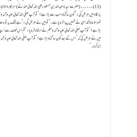
(13)۔۔۔۔۔۔(حضرت سیدنا عبداللہ بن مسعود رضی اللہ تعالیٰ عنہ نے) سرکارِ والا تَبار، 
بارگاہ میں عرض کی: ”کون سا گناہ سب سے بڑا ہے؟” تو آپ صلَّی اللہ تعالیٰ علیہ وآلہ وسلَّ
ٹھہراؤ حالانکہ اسی نے تمہیں پیدا فرمایا ہے۔” تو میں نے عرض کی: ”بے شک یہ تو ب
بڑا ہے؟” تو آپ صلَّی اللہ تعالیٰ علیہ وآلہ وسلَّم نے ارشاد فرمایا: ”تم اس خوف سے اپنے 
میں نے عرض کی کہ ”اس کے بعد کون سا گناہ بڑا ہے؟”تو آپ صلَّی اللہ تعالیٰ علیہ وآلہ 
زناکرو۔”