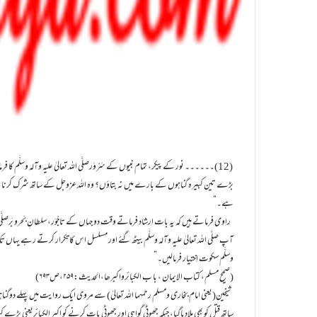
(12)۔۔۔۔۔۔ نور کے پیکر، تمام نبیوں کے سَرْوَرصلَّی اللہ تعالیٰ علیہ وآلہ وسلَّم کا
بڑے تین کبیرہ گناہوں کے بارے میں نہ بتاؤں؟ وہ اللہ عزوجل کے ساتھ شرک کرنا، والدی
ہے۔”
راوی فرماتے ہیں کہ یہ بات ارشاد فرماتے وقت دو جہاں کے تاجْوَر، سلطانِ بَحرو بَرصلَّی ال
آپ صلَّی اللہ تعالیٰ علیہ وآلہ وسلَّم بیٹھ گئے اور مسلسل اس کا تکرار کرتے رہے یہاں تک 
وسلَّم سکوت اِختیار فرمالیں۔”
(صحیح مسلم، کتاب الایمان ، با ب الکبائرواکبرھا،الحدیث:۲۵۹،ص۶۹۳)
شیخین(یعنی امام بخاری ومسلم رحمہما اللہ تعالیٰ) سے مروی ایک روایت میں پہلے دوگناہ
ساتھ قتل کو بھی ملادیاگیا، جبکہ جھوٹی گواہی اور جھوٹی بات کرنے کو اکبر الکبائریعنی بڑے