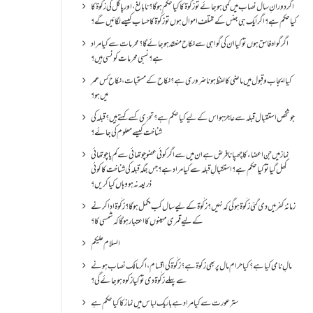
اگر دورانِ سال نصاب میں کمی ہو جائے تو زکٰوۃ کا کیا حکم ہو گا؟ نا بالغ ، اور پاگل کی زکٰوۃ کا
کیا حکم ہے؟ اگر ایک ہی جنس کے مختلف اموال ہوں تو زکٰوۃ کا حساب کیسے لگائیں گے؟
اگر گواہ فاسق ہوں تو کیا ان کی گواہی سے نکاح منعقد ہو جائے گا؟ محرمات سے کیا مراد
ہے؟ نسبی محرمات کونسی ہیں؟
کیا ایجاب و قبول میں ماضی کا لفظ ہونا ضروری ہے؟ نکاح کے مستحبات، نکاح کس عمر
میں ہو؟
جو شخص استقبال قبلہ سے عاجز ہو اس کے لیے کیا حکم ہے؟ تحرّی کسے کہتے ہیں؟ قبلہ کی
شناخت کیسے معلوم کی جائے؟
نماز میں جن اعضاء کا چھپانا فرض ہے ان میں سے اگر کوئی عضو چوتھائی سے کم یا چوتھائی
کھل گیا تو کیا حکم ہے؟استقبالِ قبلہ سے کیا مراد ہے؟جس جگہ قبلہ کی شناخت کا کوئی
ذریعہ نہ ہو وہاں کیا کریں؟
زمانۂ کفر میں دی گئی زکٰوۃ ہو گی کہ نہیں؟زکٰوۃ کے لیے سال کب مکمل ہو گا؟زکٰوۃ ادا کرنے
کے لیے قمری مہینوں کا اعتبار ہو گا کہ شمسی کا؟
السلام علیکم
مالِ نامی کیا ہے؟ کیا حرام مال پر بھی زکوۃ ہے؟ زکٰوۃ کی اقسام ،اگر مالک نصاب ہونے
سے پہلے زکٰوۃ دی تو کیا زکوه ہو جائےگی؟
ستر عورت سے کیا مراد ہے باریک لباس میں نماز کا کیا حکم ہے