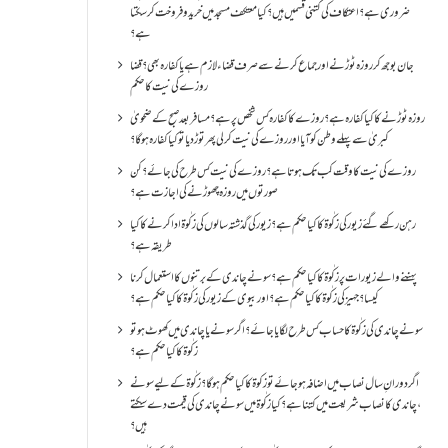
ضروری ہے؟اعتکاف کی کتنی قسمیں ہیں؟کیا معتکف مسجد میں خرید و فروخت کر سکتا
ہے؟
جان بوجھ کر روزہ ٹوڑنے اور جماع کرنے سے صرف قضاء لازم ہے یا کفارہ بھی؟ قضا
روزے کی نیت کا حکم
روزہ ٹوڑنے کا کیا کفارہ ہے؟روزے کا کفارہ کس شخص پر ہے؟ مسافر بعد صبح کے ضحویٰ
کبریٰ سے پہلے وطن کو آیا اور روزے کی نیت کر لی پھر توڑ دیا تو کیا کفارہ ہو گا؟
روزے کی نیت کا وقت کب تک ہوتا ہے؟ روزے کی نیت کس طرح کی جائے؟ کن
صورتوں میں روزہ چھوڑنے کی اجازت ہے؟
رہن رکھے گئے زیور کی زکٰوۃ کا کیا حکم ہے؟زیور کی گذشتہ سالوں کی زکٰوۃ ادا کرنے کا کیا
طریقہ ہے؟
پہننے والے زیورات پر زکٰوۃ کا کیا حکم ہے؟ سونے چاندی کے برتنوں کا استعمال کرنا
کیسا؟ جہیز کی زکٰوۃ کا کیا حکم ہے؟ اور بیوی کے زیور کی زکٰوۃ کا کیا حکم ہے؟
سونے چاندی کی زکٰوۃ کا حساب کس طرح لگایا جائے؟ اگر سونے یا چاندی میں کھوٹ ہو تو
زکٰوۃ کا کیا حکم ہے؟
اگر دورانِ سال نصاب میں اضافہ ہو جائے تو زکوۃ کا کیا حکم ہو گا؟ زکٰوۃ کے لیے سونے
،چاندی کا نصاب شریعت میں کتنا ہے؟ کیا زکٰوۃ میں سونے چاندی کی قیمت دے سکتے
ہیں؟