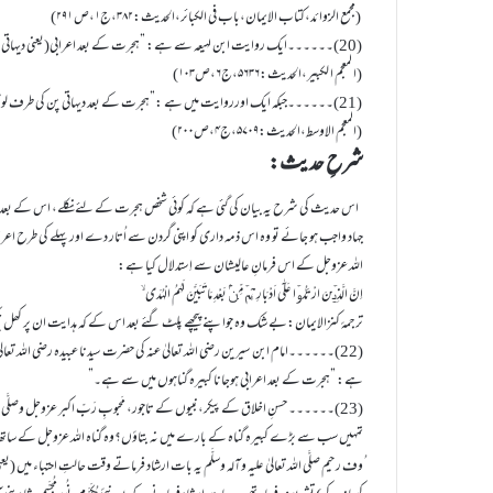
(مجمع الزوائد،کتاب الایمان،باب فی الکبائر،الحدیث:۳۸۲،ج۱،ص ۲۹۱)
(20)۔۔۔۔۔۔ایک روایت ابن لہیعہ سے ہے: ”ہجرت کے بعد اعرابی(یعنی دیہاتی ) بننا۔”
(ا لمعجم ا لکبیر،الحدیث:۵۶۳۶،ج۶،ص۱۰۳)
(21)۔۔۔۔۔۔جبکہ ایک اورروایت میں ہے :”ہجرت کے بعد دیہاتی پن کی طرف لوٹنا۔”
(المعجم الاوسط،الحدیث:۵۷۰۹،ج۴،ص۲۰۰)
شرحِ حدیث:
اس حدیث کی شرح یہ بیان کی گئی ہے کہ کوئی شخص ہجرت کے لئے نکلے، اس کے بعد 
جہاد واجب ہو جائے تو وہ اس ذمہ داری کو اپنی گردن سے اُتار دے اور پہلے کی طر
اللہ عزوجل کے اس فرمانِ عالیشان سے اِستدلال کیا ہے:
اِنَّ الَّذِیۡنَ ارْتَدُّوۡا عَلٰۤی اَدْبَارِہِمۡ مِّنۡۢ بَعْدِ مَا تَبَیَّنَ لَہُمُ الْہُدَی ۙ
ترجمۂ کنزالایمان:بے شک وہ جواپنے پیچھے پلٹ گئے بعد اس کے کہ ہدایت ان پر کھل چکی تھی۔(
(22)۔۔۔۔۔۔امام ابن سیرین رضی اللہ تعالیٰ عنہ کی حضرت سیدنا عبیدہ رضی اللہ تعال
ہے: ”ہجرت کے بعد اعرابی ہوجانا کبیرہ گناہوں میں سے ہے۔”
(23)۔۔۔۔۔۔ حسنِ اخلاق کے پیکر،نبیوں کے تاجور، مَحبوبِ رَبِّ اکبر عزوجل وصلَّی اللہ
تمہیں سب سے بڑے کبیرہ گناہ کے بارے میں نہ بتاؤں؟وہ گناہ اللہ عزوجل کے ساتھ شرک
ُوف رحیم صلَّی اللہ تعالیٰ علیہ وآلہ وسلَّم یہ بات ارشاد فرماتے وقت حالتِ احتباء می