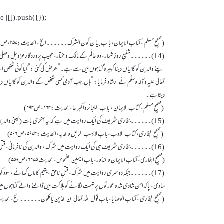
| []).push({});
(صحیح مسلم ،کتاب الایمان،با ب بیا ن کون الشرک۔۔۔۔۔۔الخ ، الحدیث:۲۵۷،ص۶۹۳)
(14)۔۔۔۔۔۔شفیعِ روزِ شُمار، دو عالَم کے مالک و مختار، حبیبِ پروردگارعزوجل وصلَّی ال
اپنے والدین کو گالیاں دینا کبیرہ گناہوں میں سے ہے۔” عرض کی گئی :”کیا کوئی شخص اپ
تعالیٰ علیہ وآلہ وسلَّم نے ارشاد فرمایا: ”ہاں! جب آدمی کسی شخص کے والدین کو گالیاں 
دیتاہے۔”
(صحیح مسلم، کتاب الایمان ، با ب الکبائرواکبرھا،الحدیث:۲۶۳،ص۶۹۳)
(15)۔۔۔۔۔۔بخاری شریف کی ایک روایت میں ہے کہ یہ آخری بات (یعنی والدین کو گالی دینا) بڑے کبیرہ گناہوں میں سے ہے۔ ”
(صحیح البخاری،کتاب الادب،باب لایسب الرجل والدیہ،الحدیث :۵۹۷۳،ص۵۰۶)
(16)۔۔۔۔۔۔بخاری شریف ہی کی ایک روایت میں شرک ، والدین کی نافرمانی، قتل، او
(صحیح البخاری،کتاب الایمان والنذور،باب الیمین الغموس،الحدیث ۶۶۷۵،ص۵۵۸)
(17)۔۔۔۔۔۔جبکہ دوسری روایت میں شرک، قتلِ ناحق ،یتیم کا مال کھانے ، سود 
سادی، پاکدامن شادی شدہ عورتوں پرتہمت لگانے کو ہلاکت میں ڈالنے والے گناہوں میں
(صحیح البخاری ،کتاب الوصایا،باب قول اللہ تعالیٰ ان الذین یاکلون۔۔۔۔۔۔الخ،الحدیث ۲۷۶۶،ص۲۲