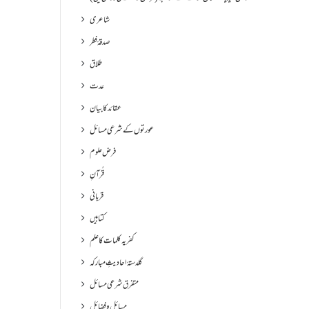
شاعری
صدقۂ فطر
طلاق
عدت
عقائد کا بیان
عورتوں کے شرعی مسائل
فرض علوم
قُرآنِ
قربانی
کتابیں
کفریہ کلمات کا علم
گلدستۂ احادیثِ مبارکہ
متفرق شرعی مسائل
مسائل و فضائل