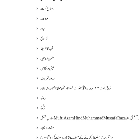
اصلاح اُمت
اعتکاف
پردہ
تراویح
توبہ کا طریقہ
حقوقِ ذوجین
حیض و نفاس
درود شریف
ذَوقِ نَعت ۱۳۲۶ھ برادرِ اعلیٰ حضرت شہنشاہِ سخن مولانا حسن رضا خان
روزہ
زکٰوۃ
Muf مفتی اعظم ھند محمد مصطفیٰ رضا
سنت وظیفے
سوشل میڈیا استعمال کرنے کے آداب (قرآن و سنت کی روشنی میں)