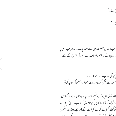
جب وہ مال غنیمت میں سے حصہ پالے اور پھر جب اس پر
ح اعرابی ہوجائے۔ بعض اسلاف نے اس کی شرح کے لئے
پ26،محمد: 25)
یٰ عنہ سے نقل کردہ روایت بھی اس معنی کی تائید کرتی
 تعالیٰ علیہ وآلہ وسلَّم کا فرمانِ عا لیشان ہے :”کیا میں
 کرنا اور والدین کی نافرمانی کرناہے۔” نبئ کریم ،رء
ں (یعنی گھٹنے کھڑے کر کے کپڑے کے ذریعے پیٹھ اور گھٹنوں