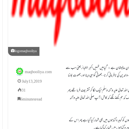
logomaqbooliya
 فرمانِ عالیشان ہے : ”کیامیں تمہیں اکبر الکبائریعنی سب سے
maqbooliya.com
ن کی نافرمانی کرنا، جھوٹی گواہی دینا اور جھوٹ بولنا
July 13, 2019
لہ تعالیٰ علیہ وآلہ وسلَّم ٹیک لگا کر تشریف فرما تھے پھر
31
کہ ہم کہنے لگے کہ کاش! آپ صلَّی اللہ تعالیٰ علیہ وآلہ
6 minutes read
وں کو کبیرہ گناہوں میں بھی شمار کیا گیاہے پھر اس کے
 کبیرہ گناہوں میں شمار کیاگیاہے۔