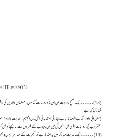
| []).push({});
(18)۔۔۔۔۔۔ایک صحیح روایت میں ان مذکورہ سات گناہوں، مسلمان والدین کی نافرمان
شمار کیا گیا ہے
(سنن ابی داؤد ،کتاب الوصایا،باب ماجاء فی التشدید فی اکل مال الیتیم،الحدیث:۲۸۷۵،ص۱۴۳۷)
عنقریب کچھ روایات ایسی بھی آئیں گی جن میں پیشاب کے قطروں سے نہ بچنے کو بھی کبیر
(19)۔۔۔۔۔۔ایک حدیث مبارکہ میں یہ اضافہ ہے کہ”ہجرت کے بعد اعرابیوں (یعنی دیہاتیوں)کی طرف لوٹ جانا بھی کبیرہ گناہ ہے۔”