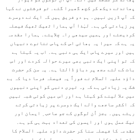
پھاندتے دیکھ کر کچھ گھبرا گئے۔ تو فرشتوں نے کہا
کہ آپ ڈریں نہیں۔ ہم دو فریق ہیں کہ ایک نے دوسرے
پر زیادتی کی ہے۔ لہٰذا آپ ہمارا ٹھیک ٹھیک فیصلہ
کردیجئے اور ہمیں سیدھی راہ چلایئے۔ ہمارا مقدمہ
یہ ہے کہ میرا یہ بھائی اس کے پاس ننانوے دنبیاں
ہیں اور میرے پاس ایک ہی دنبی ہے۔ اب یہ کہتا ہے
کہ تو اپنی ایک دنبی بھی میرے حوالہ کردے اور اس
بات کے لئے مجھ پر دباؤ ڈالتا ہے۔ یہ سن کر حضرت
داؤد علیہ السلام نے فوراً یہ فیصلہ فرما دیا کہ بے
شک یہ زیادتی ہے کہ وہ تیری دنبی کو اپنی دنبیوں
میں ملا لینے کو کہتا ہے اور اس میں کوئی شبہ نہیں
کہ اکثر ساجھے والے ایک دوسرے پر زیادتی کرتے
رہتے ہیں۔ بجز اُن لوگوں کے جو صاحب ِ ایمان اور
نیک عمل ہوں اور ایسوں کی تعداد بہت ہی کم ہے۔
مقدمہ کا فیصلہ سنا کر حضرت داؤد علیہ السلام کا
ماتھا ٹھنکا اور انہوں نے سمجھ لیا کہ اس مقدمہ