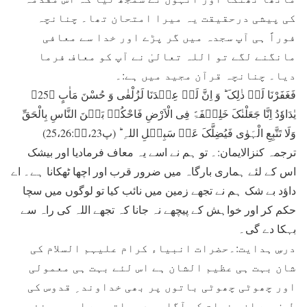
کی پیشی درحقیقت یہ میرا امتحان تھا۔ چنانچہ
فوراً ہی آپ سجدہ میں گر پڑے اور خدا سے معافی
مانگنے لگے تو اللہ تعالیٰ نے آپ کو معاف فرما
دیا۔ چنانچہ قرآن مجید میں ہے:۔
فَغَفَرْنَا لَہٗ ذٰلِکَ ؕ وَ اِنَّ لَہٗ عِنۡدَنَا لَزُلْفٰی وَ حُسْنَ مَاٰبٍ ﴿25﴾
یٰدَاوٗدُ اِنَّا جَعَلْنٰکَ خَلِیۡفَۃً فِی الْاَرْضِ فَاحْکُمۡ بَیۡنَ النَّاسِ بِالْحَقِّ
وَلَا تَتَّبِعِ الْہَوٰی فَیُضِلَّکَ عَنۡ سَبِیۡلِ اللہِ ؕ (پ23،صۤ:25،26)
ترجمہ کنزالایمان:۔ تو ہم نے اسے یہ معاف فرمادیا اور بیشک
اس کے لئے ہماری بارگاہ میں ضرور قرب اور اچھا ٹھکانا ہے۔ اے
داؤد بے شک ہم نے تجھے زمین میں نائب کیا تو لوگوں میں سچا
حکم کر اور خواہش کے پیچھے نہ جانا کہ تجھے اللہ کی راہ سے
بہکا دے گی۔
درسِ ہدایت:۔حضرات انبیاء کرام علیہم السلام کی
شان بہت ہی عظیم الشان ہے اس لئے بہت ہی معمولی
اور چھوٹی چھوٹی باتوں پر بھی خداوند ِ قدوس کی
طرف سے ان حضرات کو آگاہی دی جاتی ہے اور یہ نفوسِ