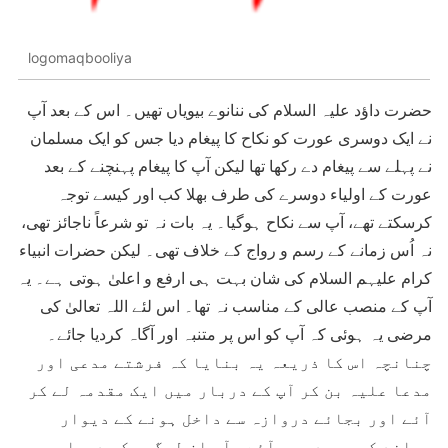
logomaqbooliya
حضرت داؤد علیہ السلام کی ننانوے بیویاں تھیں۔ اس کے بعد آپ
نے ایک دوسری عورت کو نکاح کا پیغام دیا جس کو ایک مسلمان
نے پہلے سے پیغام دے رکھا تھا لیکن آپ کا پیغام پہنچنے کے بعد
عورت کے اولیاء دوسرے کی طرف بھلا کب اور کیسے توجہ
کرسکتے تھے، آپ سے نکاح ہوگیا۔ یہ بات نہ تو شرعاً ناجائز تھی،
نہ اُس زمانے کے رسم و رواج کے خلاف تھی۔ لیکن حضرات انبیاء
کرام علیہم السلام کی شان بہت ہی ارفع و اعلیٰ ہوتی ہے۔ یہ
آپ کے منصب عالی کے مناسب نہ تھا۔ اس لئے اللہ تعالیٰ کی
مرضی یہ ہوئی کہ آپ کو اس پر متنبہ اور آگاہ کردیا جائے۔
چنانچہ اس کا ذریعہ یہ بنایا کہ فرشتے مدعی اور
مدعا علیہ بن کر آپ کے دربار میں ایک مقدمہ لے کر
آئے اور بجائے دروازہ سے داخل ہونے کے دیوار
پھاند کر مسجد میں آئے۔ آپ ان لوگوں کو دیوار