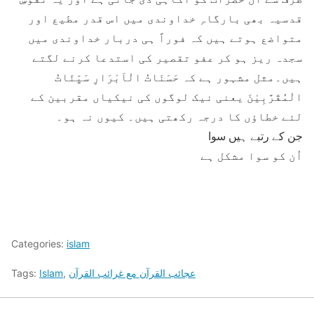
قدسیہ بھی بارگاہِ خداوندی میں اس قدر مطیع اور
متواضع ہوتے ہیں کہ فوراً ہی دربار خداوندی میں
سجدہ ریز ہو کر عفو تقصیر کی استدعا کرنے لگتے
ہیں۔مثل مشہور ہے کہ حَسَنَاتُ الْاَبْرَارِ سَیِّئَاتُ
الْمُقَرَّبِیْنَ یعنی نیک لوگوں کی نیکیاں مقربین کے
لئے خطاؤں کا درجہ رکھتی ہیں۔ کیوں نہ ہو۔
جن کے رتبے ہیں سوا
اُن کو سوا مشکل ہے
Categories:
islam
عجائب القرآن مع غرائب القرآن
,
Islam
Tags: