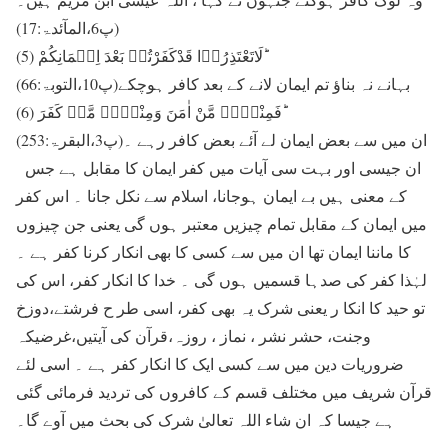
(پ6،المآئدۃ:17)
(5) لَاتَعْتَذِرُوۡا قَدْکَفَرْتُمۡ بَعْدَ اِیۡمَانِکُمْ ؕ
بہانے نہ بناؤ تم ایمان لانے کے بعد کافر ہوچکے(پ10،التوبۃ:66)
(6) فَمِنْہُمۡ مَّنْ اٰمَنَ وَمِنْہُمۡ مَّنۡ کَفَرَ ؕ
ان میں سے بعض ایمان لے آئے بعض کافر رہے ۔(پ3،البقرۃ:253)
ان جیسی اور بہت سی آیات میں کفر ایمان کا مقابل ہے جس
کے معنی ہیں بے ایمان ہوجانا، اسلام سے نکل جانا ۔ اس کفر
میں ایمان کے مقابل تمام چیزیں معتبر ہوں گی یعنی جن چیزوں
کا ماننا ایمان تھا ان میں سے کسی کا بھی انکار کرنا کفر ہے ۔
لہٰذا کفر کی صدہا قسمیں ہوں گی ۔ خدا کا انکار کفر، اس کی
تو حید کا انکا ر یعنی شرک یہ بھی کفر، اسی طر ح فرشتے،دوزخ
وجنت، حشر نشر ، نماز ، روزہ،قرآن کی آیتیں،غرضیکہ
ضروریات دین میں سے کسی ایک کا انکار کفر ہے ۔ اسی لئے
قرآن شریف میں مختلف قسم کے کافروں کی تردید فرمائی گئی
ہے جیسا کہ ان شاء اللہ تعالیٰ شرک کی بحث میں آوے گا۔