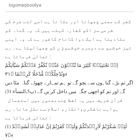
logomaqbooliya
کفر کے معنی چھپانا اور مٹا نا ہے اسی لئے جرم کی
شرعی سز اکو کفارہ کہتے ہیں کہ وہ گناہ کو
مٹادیتا ہے ایک دوا کانام کافور ہے کہ وہ اپنی
تیز خوشبو سے دوسری خوشبوؤ ں کو چھپالیتا ہے۔ رب
تعالیٰ فرماتا ہے :
اِنۡ تَجْتَنِبُوۡا کَبٰٓئِرَ مَا تُنْہَوْنَ عَنْہُ نُکَفِّرْ عَنۡکُمْ سَیِّاٰتِکُمْ
وَنُدْخِلْکُمۡ مُّدْخَلًا کَرِیۡمًا ﴿۳۱﴾
اگر تم بڑے گناہوں سے بچو گے تو ہم تمہارے چھوٹے گناہ مٹا دیں
گے اور تم کو اچھی جگہ میں داخل کر یں گے (پ5،النسآء:31)
قرآن شریف میں یہ لفظ چندمعنوں میں استعمال
ہواہے ناشکری،انکار، اسلام سے نکل جانا۔ رب
تعالیٰ فرماتا ہے :
(1) لَئِنۡ شَکَرْتُمْ لَاَزِیۡدَنَّکُمْ وَلَئِنۡ کَفَرْتُمْ اِنَّ عَذَابِیۡ لَشَدِیۡدٌ
﴿۷﴾