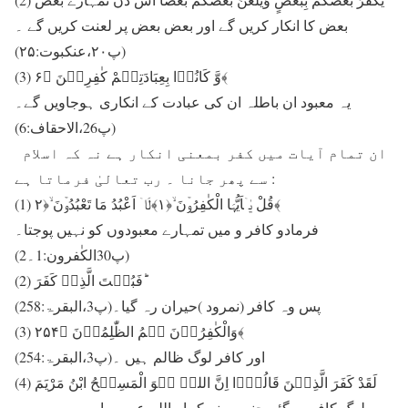
بعض کا انکار کریں گے اور بعض بعض پر لعنت کریں گے ۔
(پ۲۰،عنکبوت:۲۵)
(3) وَّ کَانُوۡا بِعِبَادَتِہِمْ کٰفِرِیۡنَ ﴿۶﴾
یہ معبود ان باطلہ ان کی عبادت کے انکاری ہوجاویں گے۔
(پ26،الاحقاف:6)
ان تمام آیات میں کفر بمعنی انکار ہے نہ کہ اسلام
سے پھر جانا ۔ رب تعالیٰ فرماتا ہے :
(1) قُلْ یٰۤاَیُّہَا الْکٰفِرُوۡنَ ۙ﴿۱﴾لَاۤ اَعْبُدُ مَا تَعْبُدُوۡنَ ۙ﴿۲﴾
فرمادو کافر و میں تمہارے معبودوں کو نہیں پوجتا۔
(پ30الکٰفرون:1۔2)
(2) فَبُہِتَ الَّذِیۡ کَفَرَ ؕ
پس وہ کافر (نمرود )حیران رہ گیا۔(پ3،البقرۃ:258)
(3) وَالْکٰفِرُوۡنَ ہُمُ الظّٰلِمُوۡنَ ﴿۲۵۴﴾
اور کافر لوگ ظالم ہیں ۔(پ3،البقرۃ:254)
(4) لَقَدْ کَفَرَ الَّذِیۡنَ قَالُوۡۤا اِنَّ اللہَ ہُوَ الْمَسِیۡحُ ابْنُ مَرْیَمَ
وہ لوگ کافر ہوگئے جنہوں نے کہا ، اللہ عیسی ابن مریم ہیں۔