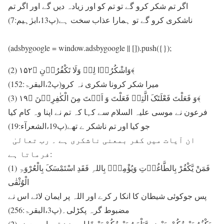
اگر تم شکر کرو گے تو تم کو اور زیادہ دیں گے اور اگر تم
ناشکری کرو گے تو ہمارا عذاب سخت ہے(پ13،ابرٰہیم:7)
(adsbygoogle = window.adsbygoogle || []).push({});
(2) وَاشْکُرُوۡا لِیۡ وَلَا تَکْفُرُوۡنِ ﴿۱۵۲﴾
میرا شکر کرونا شکری نہ کرو(پ2،البقرۃ:152)
(3) وَ فَعَلْتَ فَعْلَتَکَ الَّتِیۡ فَعَلْتَ وَ اَنۡتَ مِنَ الْکٰفِرِیۡنَ ﴿۱۹﴾
فرعون نے موسی علیہ السلام سے کہا کہ تم نے اپنا وہ کام کیا
جو کیا اور تم ناشکر ے تھے(پ19،الشعرآء:19)
ان آیات میں کفر بمعنی ناشکری ہے ۔ رب تعالیٰ
فرماتا ہے:
(1) فَمَنْ یَّکْفُرْ بِالطَّاغُوۡتِ وَیُؤْمِنۡۢ بِاللہِ فَقَدِ اسْتَمْسَکَ بِالْعُرْوَۃِ
الْوُثْقٰی
پس جوکوئی شیطان کا انکا ر کرے اور اللہ پر ایمان لائے اس نے
مضبوط گرہ پکڑلی۔(پ3،البقرۃ:256)
(2) یَکْفُرُ بَعْضُکُمْ بِبَعْضٍ وَّیَلْعَنُ بَعْضُکُمْ بَعْضًا اس دن تمہارے بعض