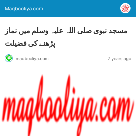
Maqbooliya.com
مسجد نبوی صلی اللہ علیہ وسلم میں نماز
پڑھنے کی فضیلت
maqbooliya.com
7 years ago