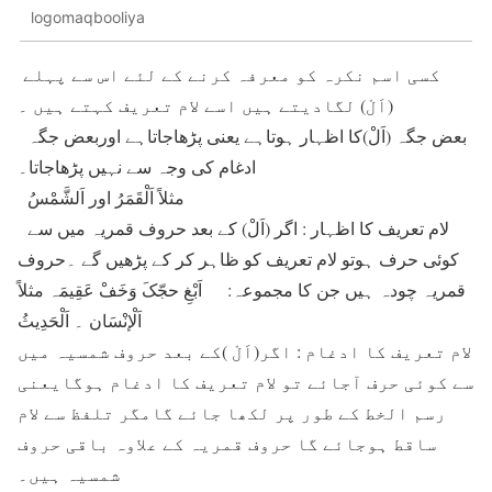
logomaqbooliya
کسی اسم نکرہ کو معرفہ کرنے کے لئے اس سے پہلے
(اَلْ) لگادیتے ہیں اسے لام تعریف کہتے ہیں ۔
بعض جگہ (اَلْ)کا اظہار ہوتاہے یعنی پڑھاجاتاہے اوربعض جگہ
ادغام کی وجہ سے نہیں پڑھاجاتا۔
مثلاً اَلْقَمَرُ اور اَلشَّمْسُ
لام تعریف کا اظہار : اگر (اَلْ) کے بعد حروف قمریہ میں سے
کوئی حرف ہوتو لام تعریف کو ظاہر کر کے پڑھیں گے ۔حروف
قمریہ چودہ ہیں جن کا مجموعہ: اَبْغِ حجّکَ وَخَفْ عَقِیمَہ مثلاً
اَلْإنْسَان ۔ اَلْحَدِیثُ
لام تعریف کا ادغام : اگر(اَلْ )کے بعد حروف شمسیہ میں
سے کوئی حرف آجائے تو لام تعریف کا ادغام ہوگایعنی
رسم الخط کے طور پر لکھا جائے گامگر تلفظ سے لام
ساقط ہوجائے گا حروف قمریہ کے علاوہ باقی حروف
شمسیہ ہیں۔