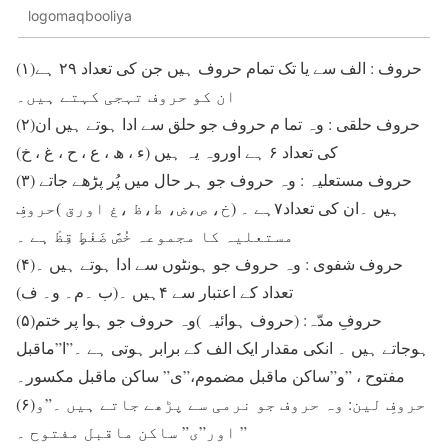
logomaqbooliya
(۱)حروف : الف سے یا تک تمام حروف ہیں جن کی تعداد ۲۹ ہے
ان کو حروف تہجی کہتے ہیں۔
(۲)حروف حلقی : وہ تما م حروف جو حلق سے ادا ہوتے ہیں ان
کی تعداد ۶ ہے اوروہ یہ ہیں (ء ، ھ ، ع ، ح ، غ ، خ)
(۳) حروف مستعلیہ : وہ حروف جو ہر حال میں پُر پڑھے جاتے
ہیں ۔ان کی تعداد۷ہے ۔ (خ، ص،ض، ط،ظ ،غ اورق )حروفِ
مستعلیہ کا مجموعہ خُصَّ ضَغْطٍ قِظْ ہے ۔
(۴)حروف شفوی : وہ حروف جو ہونٹوں سے ادا ہوتے ہیں ۔
تعداد کے اعتبار سے ۴ہیں ۔(ب ۔م۔ و۔ ف)
(۵)حروفِ مدّہ: (حروف ہوائیہ )وہ حروف جو ہوا پر ختم
ہوجاتے ہیں ۔ انکی مقدار ایک الف کے برابر ہوتی ہے ۔”ا”ماقبل
مفتوح ، ”و”ساکن ماقبل مضموم،”ی” ساکن ماقبل مکسور۔
(۶)حروفِ لین: وہ حروف جو نرمی سے پڑھے جاتے ہیں ۔”و
” اور”ی” ساکن ماقبل مفتوح ۔