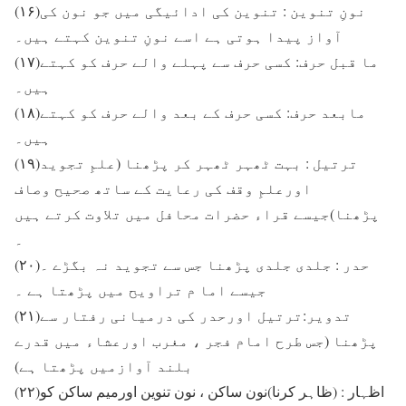
(۱۶)نونِ تنوین : تنوین کی ادائیگی میں جو نون کی
آواز پیدا ہوتی ہے اسے نونِ تنوین کہتے ہیں۔
(۱۷)ما قبل حرف: کسی حرف سے پہلے والے حرف کو کہتے
ہیں۔
(۱۸)مابعد حرف: کسی حرف کے بعد والے حرف کو کہتے
ہیں۔
(۱۹)ترتیل : بہت ٹھہر ٹھہر کر پڑھنا (علمِ تجوید
اورعلمِ وقف کی رعایت کے ساتھ صحیح وصاف
پڑھنا)جیسے قراء حضرات محافل میں تلاوت کرتے ہیں
۔
(۲۰)حدر : جلدی جلدی پڑھنا جس سے تجوید نہ بگڑے ۔
جیسے اما م تراویح میں پڑھتا ہے ۔
(۲۱)تدویر:ترتیل اورحدر کی درمیانی رفتار سے
پڑھنا (جس طرح امام فجر ، مغرب اورعشاء میں قدرے
بلند آوازمیں پڑھتا ہے)
(۲۲)اظہار : (ظاہر کرنا)نون ساکن ، نون تنوین اورمیم ساکن کو