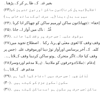
بغیر غنہ کے ظاہر کر کے پڑھنا۔
(۲۳)اقلاب:(تبدیل کرنا)نون ساکن اورنونِ تنوین کو
میم سے بدل دینا (یہ صرف اس کے ساتھ خاص ہے )
(۲۴)اِخفاء : (چھپانا)نون ساکن اورمیم ساکن کو چھپاکر ادا کرنا۔
(۲۵)غُنّہ : ناک میں آواز لے جانا۔
(۲۶)موقوف علیہ : جس حرف پر وقف کیا جائے ۔
(۲۷)وقف:وقف کا لغوی معنٰی ٹھہرنا، رکنا ۔ اصطلاح تجوید میں
کلمہ کے آخر پرسانس اورآواز توڑ دینا اورموقوف علیہ (جس پر
وقف کیا جائے )اگر متحرک ہوتو ساکن کردینا وقف کہلاتاہے۔
(۲۸)اِدغام : (ملانا)دوحرفوں کو ملادینا۔ (پہلا مدغم اوردوسرا
مدغم فیہ کہلاتاہے)
(۲۹)مُدْغَمْ فِیہ : جس حرف میں ادغام کیا گیا ہو۔
(۳۰)سکون : سکون جزم کو کہتے ہیں ۔
(۳۱)ساکن :جس حرف پر سکون ہو اسے ساکن کہتے ہیں ۔