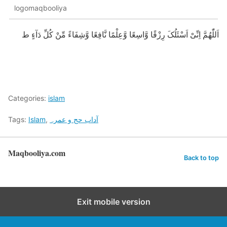
logomaqbooliya
اَللّٰھُمَّ اِنِّیْ اَسْئَلُکَ رِزْقًا وَّاسِعًا وَّعِلْمًا نَّافِعًا وَّشِفَاءً مِّنْ کُلِّ دَآءٍ ط
Categories:
islam
Tags:
Islam
,
آداب حج و عمرہ
Maqbooliya.com
Back to top
Exit mobile version