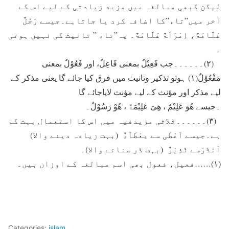
لیکن کبھی مبالغہ میں مزید زیادتی کے لیے اس کے
آخر میں”تاء”کا اضافہ کرد یا جاتاہے۔جیسے رَجُلٌ
عَلَّامَۃٌ، اِمْرَاَۃٌ عَلَّامَۃٌ۔ یہ”تاء ” تانیث کی نہیں ہوتی
۔
(۲)۔۔۔۔۔۔جب فَعِیْلٌ بمعنی فَاعِلٌ، اور فَعُوْلٌ بمعنی
مَفْعُوْلٌ(۱) ہوتو تذکیر وتانیث میں فرق کیا جائے گا یعنی مذکر کے
لیے مذکر اور مؤنث کے لیے مؤنث لایاجائے گا
۔جیسے ھُوَ عَلِیْمٌ ، ھِیَ عَلِیْمَۃٌ ، ھُوْ رَسُوْلٌ۔
(۳)۔۔۔۔۔۔ثلاثی مزیدفیہ میں اس کا استعمال بہت کم
ہے۔جیسے اَعْطٰی سے مِعْطَآءٌ (بہت زیادہ دینے والا)
اَنْذَرَسے نَذِیْرٌ (بہت ڈر سنانے والا)۔
(۱)……فعیل، فعول بھی اسم مبالغہ کے اوزان ہیں۔
Categories:
islam