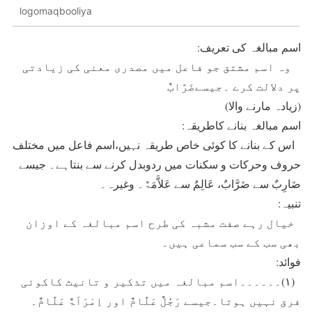
logomaqbooliya
اسم مبالغہ کی تعریف:
وہ اسم مشتق جو فاعل میں مصدری معنی کی زیادتی
پر دلالت کرے ۔جیسےضَرَّابٌ
(زیادہ مارنے والا)
اسم مبالغہ بنانے کاطریقہ:
اس کے بنانے کا کوئی خاص طریقہ نہیں،اسم فاعل میں مختلف
حروف وحرکات و سکنات میں ردوبدل کرنے سے بنتاہے۔ جیسے
ضَارِبٌ سے ضَرَّابٌ، عَالِمٌ سے عَلاَّمَۃٌ۔ وغیرہ۔
تنبیہ:
خیال رہے صفت مشبہ کی طرح اسم مبالغہ کے اوزان
بھی سب کے سب سماعی ہیں۔
فوائد:
(۱)۔۔۔۔۔۔اسم مبالغہ میں تذکیر و تانیث کاکوئی
فرق نہیں ہوتا۔جیسے رَجُلٌ عَلَّامٌ اور اِمْرَاَۃٌ عَلَّامٌ۔