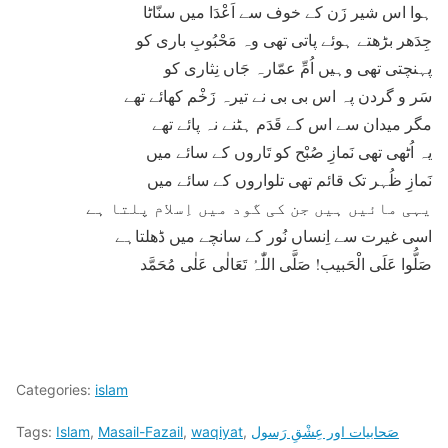
ہوا اس شیر زَن کے خوف سے اَعْدَا میں سنّاٹا
جِدَھر بڑھتے ہوئے پاتی تھی وہ مَحْبُوبِ باری کو
پہنچتی تھی وہیں اُمِّ عمّارہ جَاں نِثاری کو
سَر و گردن پہ اس بی بی نے تیرہ زَخْم کھائے تھے
مگر میدان سے اس کے قَدَم ہٹنے نہ پائے تھے
یہ اُٹھی تھی نَمازِ صُبْح کو تَاروں کے سائے میں
نَمازِ ظُہر تک قائم تھی تلواروں کے سائے میں
یہی مائیں ہیں جن کی گود میں اِسلام پلتا ہے
اسی غیرت سے اِنساں نُور کے سانچے میں ڈھلتاہے
صَلُّوا عَلَی الْحَبیب!
صَلَّی اللّٰہُ تَعَالٰی عَلٰی مُحَمَّد
Categories:
islam
صَحابیات اور عِشْقِ رَسول
,
waqiyat
,
Masail-Fazail
,
Islam
Tags: