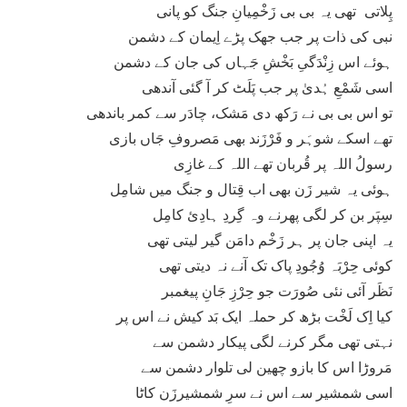
پِلاتی تھی یہ بی بی زَخْمِیانِ جنگ کو پانی
نبی کی ذات پر جب جھک پڑے اِیمان کے دشمن
ہوئے اس زِنْدَگیِ بَخْشِ جَہاں کی جان کے دشمن
اسی شَمْعِ ہُدیٰ پر جب پَلَٹ کر آ گئی آندھی
تو اس بی بی نے رَکھ دی مَشک، چادَر سے کمر باندھی
تھے اسکے شوہَر و فَرْزَند بھی مَصروفِ جَاں بازی
رسولُ اللہ پر قُربان تھے اللہ کے غازِی
ہوئی یہ شیر زَن بھی اب قِتال و جنگ میں شامِل
سِپَر بن کر لگی پھرنے وہ گِردِ ہادِیٔ کامِل
یہ اپنی جان پر ہر زَخْم دامَن گیر لیتی تھی
کوئی حِرْبَہ وُجُودِ پاک تک آنے نہ دیتی تھی
نَظَر آئی نئی صُورَت جو حِرْزِ جَانِ پیغمبر
کیا اِک لَخْت بڑھ کر حملہ ایک بَد کیش نے اس پر
نہتی تھی مگر کرنے لگی پیکار دشمن سے
مَروڑا اس کا بازو چھین لی تلوار دشمن سے
اسی شمشیر سے اس نے سرِ شمشیرزَن کاٹا