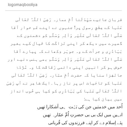
logomaqbooliya
قربان جائیے سَیِّدَتُنا اُمِّ عمارہ رَضِیَ اللّٰہُ تَعَالٰی
عَنْہا کے عِشْقِ رسول پر! جنہوں نے اپنے غَم خوار آقا
صَلَّی اللّٰہُ تَعَالٰی عَلَیْہِ وَاٰلِہٖ وَسَلَّم کو دشمنوں کے
گھیرے میں دیکھ کر اپنی نَزاکَت کا خَیال کیے بغیر
بَہَادُرِی و جرأت کے وہ جوہَر دِکھائے کہ پیارے آقا
صَلَّی اللّٰہُ تَعَالٰی عَلَیْہِ وَاٰلِہٖ وَسَلَّم بھی ہنس دئیے اور
خوش ہو کر انہیں اپنی دائمی رَفَاقَت کا وہ مُژدَۂ
جانْفِزا سنایا کہ حضرت اُمِّ عمّارہ رَضِیَ اللّٰہُ تَعَالٰی
عَنْہا کو تاحَیات اس پر ناز رہا۔ایک شاعِر نے آپ رَضِیَ
اللّٰہُ تَعَالٰی عَنْہا کی بَہَادُرِی کو کیا ہی خُوب انداز
میں بیان کیا ہے:
اُحد میں خدمتیں جن کی بَہُت ہی آشکارا تھیں
انہیں میں ایک بی بی حضرتِ اُمِّ عمّارہ تھیں
پئے اِسلام دے کر اپنے فرزندوں کی قُربانی