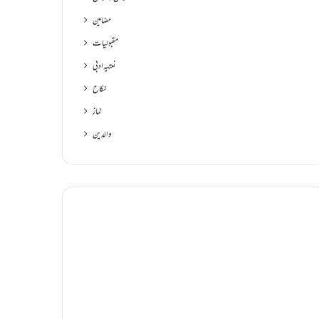
مضامین
مقبولیات
نعتیہ ادبی
نکاح
نماز
والدین