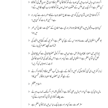
اگر دورانِ سال نصاب میں کمی ہو جائے تو زکٰوۃ کا کیا حکم ہو گا؟ نا بالغ ، اور پاگل کی زکٰوۃ کا
کیا حکم ہے؟ اگر ایک ہی جنس کے مختلف اموال ہوں تو زکٰوۃ کا حساب کیسے لگائیں گے؟
اگر گواہ فاسق ہوں تو کیا ان کی گواہی سے نکاح منعقد ہو جائے گا؟ محرمات سے کیا مراد
ہے؟ نسبی محرمات کونسی ہیں؟
کیا ایجاب و قبول میں ماضی کا لفظ ہونا ضروری ہے؟ نکاح کے مستحبات، نکاح کس عمر
میں ہو؟
جو شخص استقبال قبلہ سے عاجز ہو اس کے لیے کیا حکم ہے؟ تحرّی کسے کہتے ہیں؟ قبلہ کی
شناخت کیسے معلوم کی جائے؟
نماز میں جن اعضاء کا چھپانا فرض ہے ان میں سے اگر کوئی عضو چوتھائی سے کم یا چوتھائی
کھل گیا تو کیا حکم ہے؟استقبالِ قبلہ سے کیا مراد ہے؟جس جگہ قبلہ کی شناخت کا کوئی
ذریعہ نہ ہو وہاں کیا کریں؟
زمانۂ کفر میں دی گئی زکٰوۃ ہو گی کہ نہیں؟زکٰوۃ کے لیے سال کب مکمل ہو گا؟زکٰوۃ ادا کرنے
کے لیے قمری مہینوں کا اعتبار ہو گا کہ شمسی کا؟
السلام علیکم
مالِ نامی کیا ہے؟ کیا حرام مال پر بھی زکوۃ ہے؟ زکٰوۃ کی اقسام ،اگر مالک نصاب ہونے
سے پہلے زکٰوۃ دی تو کیا زکوه ہو جائےگی؟
ستر عورت سے کیا مراد ہے باریک لباس میں نماز کا کیا حکم ہے