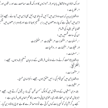
ادراک الالوان والاشکال بالباصرۃ۔ آوازوں کا ادراک قوت سماعت سے اور رنگوں او
۶۔ فطریات:
وہ قضایا بدیہیہ کہ جب وہ ذہن میں آئیں تو ساتھ ہی دلیل بھی ذہن میں آجائے۔جیسے اَلأَرْب
ذہن میں آجاتی ہے کہ چار دوحصوں میں برابر تقسیم ہوجاتاہے اورجو دوبرابرحصوں میں 
قضایا غیر یقینہ کی اقسام
ان کی سات قسمیں ہیں:
۱۔مُسَلَّمَات ۲۔ مَشْہُوْرَات ۳۔ مَقْبُوْلات ۴۔ مَظْنُوْنَات
۵۔ مُخَیَّلات ۶۔ مُشَبَّھَات ۷۔ وَھْمِیَات
۱۔ مسلمات:
وہ قضایا جو بحث کرنے والے دونوں فریقوں کے درمیان تسلیم شدہ ہوں۔ جیسے:
اَلظُّلْمُ قَبِیْحٌ ۔
۲۔مشہورات:
وہ قضایا جن میں کسی قوم کی را ئیں متفق ہوں۔جیسے: أَلاِحْسَانُ حَسَنٌ۔
۳۔ مقبولات:
بلند مرتبہ ہستیوں کے وہ اقوال جن کو لوگ” حسن ِظن” کی بناء پر قبول کرتے ہیں۔ جیسے 
ابو بلال محمد الیا س عطّار قادری رضوی ضیائی دامت برکاتہم العالیہ کا یہ فرمان ہے :
”جسے یہ گر آگیا کہ کونسی بات کہاں کرنی ہے تو وہ معاشرے کابے تاج بادشاہ بن گیا۔”