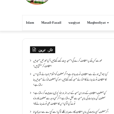
Islam
Masail-Fazail
waqiyat
Maqbooliyat
تازہ ترین
عورت کس جگہ پر اعتکاف کرے گی؟مسجد بیت کسے کہتے ہیں؟کیا عورتیں مسجد میں
اعتکاف کر سکتی ہیں؟
کیا بیہوش ہونے سے اعتکاف ٹوٹ جاتا ہے؟ اگر معتکف کو احتلام ہو جائے تو کیا اس
کا اعتکاف ٹوٹ جائے گا؟فنائے مسجد کسے کہتے ہیں ، اور کیا معتکف فنائے مسجد میں جا
سکتا ہے؟
کیا معتکف اعتکاف کے دوران مسجد کے اندر ضرورتاً دنیوی بات چیت کر سکتا ہے؟
معتکف کن حاجات کی بنا پر مسجد سے نکل سکتا ہے؟ اگر کسی وجہ سے معتکف کا روزہ
ٹوٹ گیا تو کیا اس کا اعتکاف بھی ٹوٹ جائے گا؟
اگر معتکف کسی حاجت کی بنا پر اعتکاف گاہ سے باہر نکلے تو کیا اسے کپڑے سے منہ چھپانا