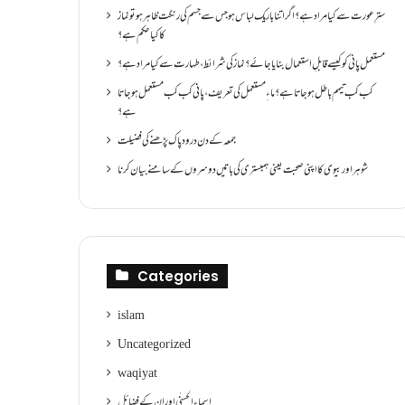
سترِ عورت سے کیا مراد ہے؟اگر اتنا باریک لباس ہو جس سے جسم کی رنگت ظاہر ہو تو نماز
کا کیا حکم ہے؟
مستعمل پانی کو کیسے قابلِ استعمال بنایا جائے؟ نماز کی شرائط ،طہارت سے کیا مراد ہے؟
کب کب تیمم باطل ہو جاتا ہے؟ ماءِ مستعمل کی تعریف ،پانی کب کب مستعمل ہو جاتا
ہے؟
جمعہ کے دن درود پاک پڑھنے کی فضیلت
شوہر اور بیوی کا اپنی صحبت یعنی ہمبستری کی باتیں دوسروں کے سامنے بیان کرنا
Categories
islam
Uncategorized
waqiyat
اسماءالحسنٰی اور ان کے فضائل