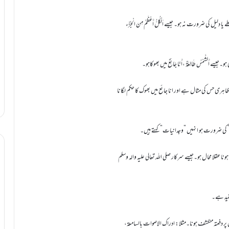
 کی ضرورت نہ ہو۔ جیسے اَلْکُلُّ أَعْظَمُ مِنَ الْجُزْء
لشَّمْسُ طَالِعَۃٌ ،أَنَا جَائِعٌ میں بھوکاہو۔
 ظاہری حس کی مثال ہے اور انا جائع میں بھوک کا حکم لگانا
 کی ضرورت ہو ا نہیں ”وجدانیات” کہتے ہیں۔
عقلا محال ہو۔جیسے سرکار صلی اللہ تعالی علیہ والہ وسلم
مفید ہے۔
 پر دفعتہ منکشف ہونا۔مثلا: ادراک الاصوات بالسامعۃ،