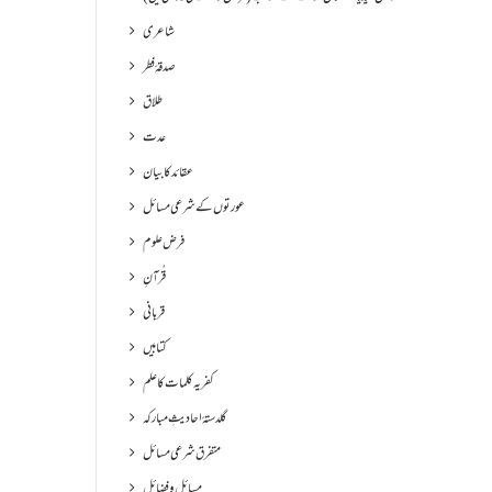
شاعری
صدقۂ فطر
طلاق
عدت
عقائد کا بیان
عورتوں کے شرعی مسائل
فرض علوم
قُرآنِ
قربانی
کتابیں
کفریہ کلمات کا علم
گلدستۂ احادیثِ مبارکہ
متفرق شرعی مسائل
مسائل و فضائل