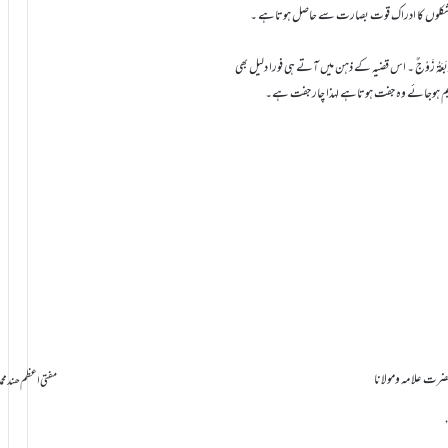
ر شکلوں کا ادراک قوت بصارت سے حاصل ہوتاہے ۔
َعَۃُ زَوْجٌ ۔ اس قضیہ کے ذہن میں آتے ہی فورا دلیل بھی
تقسیم ہوجائے وہ جفت ہوتاہے لہذا چار جفت ہے۔
حضرت علامہ ومولانا
سامانِ بخشش ti Azam Hind Muhammad Mustafa Raza