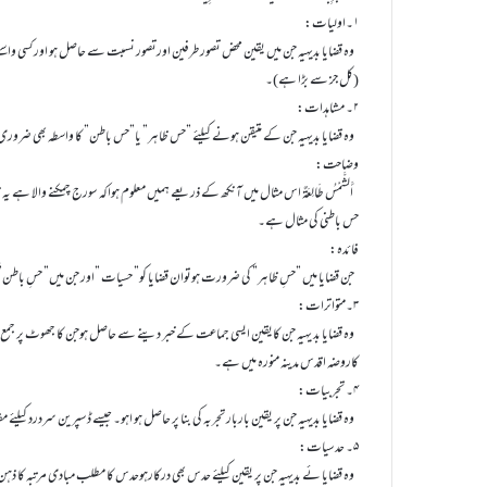
۱۔اولیات:
وہ قضایا بدیہیہ جن میں یقین محض تصور طرفین اورتصور نسبت سے حاصل ہو اور کسی واسطے یا دلیل
(کل جز سے بڑا ہے)۔
۲۔ مشاہدات:
وہ قضایا بدیہیہ جن کے متیقن ہونے کیلئے ”حس ظاہر” یا”حس باطن” کا واسطہ بھی ضروری ہو۔جیسے أَ
وضاحت:
أَلشَّمْسُ طَالِعَۃٌ اس مثال میں آنکھ کے ذریعے ہمیں معلوم ہواکہ سورج چمکنے والا ہے یہ
حس باطنی کی مثال ہے۔
فائدہ:
جن قضایا میں ”حسِ ظاہر” کی ضرورت ہوتوان قضایا کو” حسیات ”اور جن میں” حسِ باطن”
۳۔متواترات:
وہ قضایا بد یہیہ جن کایقین ایسی جماعت کے خبر دینے سے حاصل ہوجن کا جھوٹ پر جمع ہونا 
کاروضہ اقدس مدینہ منورہ میں ہے۔
۴۔ تجربیات:
وہ قضایا بدیہیہ جن پر یقین باربار تجربہ کی بنا پر حاصل ہو اہو۔ جیسے ڈسپرین سردرد کیلئے 
۵۔ حدسیات:
وہ قضایا ئے بدیہیہ جن پر یقین کیلئے حدس بھی درکارہوحدس کا مطلب مبادی مرتبہ کا ذہن