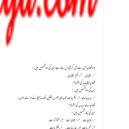
وہ قضایا جن سے مل کر قیاس بنتاہے ان کی دوقسمیں ہیں:
۱۔ یقینیہ ۲۔ غیر یقینیہ
قضایا یقینیہ کی اقسام
ان کی دوقسمیں ہیں :
۱۔ بدیہیات ۲۔ نظریات جوبدیہی طورپر یقین تک پہنچانے والے ہوں۔
قضایائے بدیہیہ کی اقسام
ان کی چھ قسمیں ہیں:
۱۔أَوَّلِیَات ۲۔مُشَاہَدَات ۳۔ مُتَوَاتِرَات
۴۔ تَجْرِبَات ۵۔ حَدْسِیَّات۔ ۶۔فِطْرِیَّات