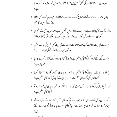
ضروری ہے؟اعتکاف کی کتنی قسمیں ہیں؟کیا معتکف مسجد میں خرید و فروخت کر سکتا
ہے؟
جان بوجھ کر روزہ ٹوڑنے اور جماع کرنے سے صرف قضاء لازم ہے یا کفارہ بھی؟ قضا
روزے کی نیت کا حکم
روزہ ٹوڑنے کا کیا کفارہ ہے؟روزے کا کفارہ کس شخص پر ہے؟ مسافر بعد صبح کے ضحویٰ
کبریٰ سے پہلے وطن کو آیا اور روزے کی نیت کر لی پھر توڑ دیا تو کیا کفارہ ہو گا؟
روزے کی نیت کا وقت کب تک ہوتا ہے؟ روزے کی نیت کس طرح کی جائے؟ کن
صورتوں میں روزہ چھوڑنے کی اجازت ہے؟
رہن رکھے گئے زیور کی زکٰوۃ کا کیا حکم ہے؟زیور کی گذشتہ سالوں کی زکٰوۃ ادا کرنے کا کیا
طریقہ ہے؟
پہننے والے زیورات پر زکٰوۃ کا کیا حکم ہے؟ سونے چاندی کے برتنوں کا استعمال کرنا
کیسا؟ جہیز کی زکٰوۃ کا کیا حکم ہے؟ اور بیوی کے زیور کی زکٰوۃ کا کیا حکم ہے؟
سونے چاندی کی زکٰوۃ کا حساب کس طرح لگایا جائے؟ اگر سونے یا چاندی میں کھوٹ ہو تو
زکٰوۃ کا کیا حکم ہے؟
اگر دورانِ سال نصاب میں اضافہ ہو جائے تو زکوۃ کا کیا حکم ہو گا؟ زکٰوۃ کے لیے سونے
،چاندی کا نصاب شریعت میں کتنا ہے؟ کیا زکٰوۃ میں سونے چاندی کی قیمت دے سکتے
ہیں؟