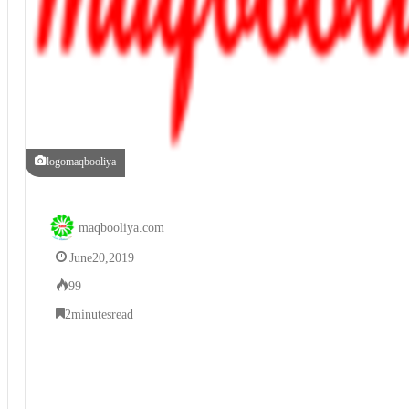
logomaqbooliya
maqbooliya.com
June 20, 2019
99
2 minutes read