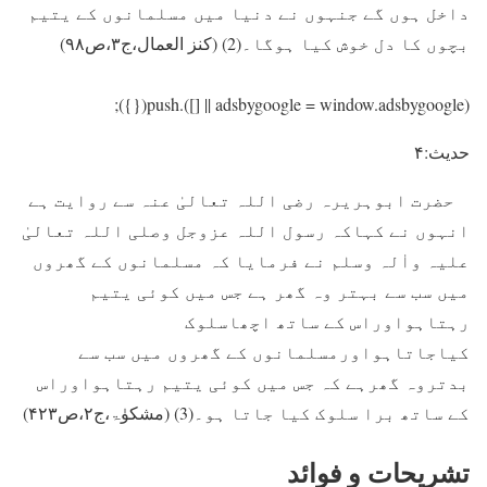
داخل ہوں گے جنہوں نے دنیا میں مسلمانوں کے یتیم
بچوں کا دل خوش کیا ہوگا۔(2) (کنز العمال،ج۳،ص۹۸)
(adsbygoogle = window.adsbygoogle || []).push({});
حدیث:۴
حضرت ابوہریرہ رضی اللہ تعالیٰ عنہ سے روایت ہے
انہوں نے کہاکہ رسول اللہ عزوجل وصلی اللہ تعالیٰ
علیہ واٰلہ وسلم نے فرمایا کہ مسلمانوں کے گھروں
میں سب سے بہتر وہ گھر ہے جس میں کوئی یتیم
رہتاہواوراس کے ساتھ اچھاسلوک
کیاجاتاہواورمسلمانوں کے گھروں میں سب سے
بدتروہ گھرہے کہ جس میں کوئی یتیم رہتاہواوراس
کے ساتھ برا سلوک کیا جاتا ہو۔(3) (مشکوٰۃ،ج۲،ص۴۲۳)
تشریحات و فوائد