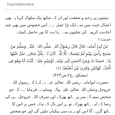
logomaqbooliya
یتیموں پر رحم و شفقت اور ان کے ساتھ نیک سلوک کرنا یہ بھی
اعمال جنت میں سے ایک بڑا عمل ہے۔اس خصوص میں بھی چند
احادیث کریمہ کی تجلیوں سے ہدا یت کا نور حاصل کیجئے۔
حدیث:۱
عَنْ اَبِیْ اُمَامَۃَ قَالَ قَالَ رَسُوْلُ اللہِ صَلَّی اللہُ عَلَیْہِ وَسَلَّمَ مَنْ
مَسَحَ رَاْسَ یَتِیْمٍ لَمْ یَمْسَحْہُ اِلَّا لِلّٰہِ کَانَ لَہٗ بِکُلِّ شَعْرَۃٍ تَمُرُّ عَلَیْھَا
یَدُہٗ حَسَنَا تٌ وَمَنْ اَحْسَنَ اِلٰی یَتِیْمَۃٍ اَوْیَتِیْمٍ عِنْدَہٗ کُنْتُ اَنَا وَھُوَ فِی
الْجَنَّۃِ کَھَاتَیْنِ وَقَرَنَ بَیْنَ اُصْبُعَیْہٖ(1)
(مشکوٰۃ،ج۲،ص۴۲۳)
حضرت ابوامامہ رضی اللہ تعالیٰ عنہ نے کہا کہ رسول اللہ
عزوجل وصلی اللہ تعالیٰ علیہ واٰلہ وسلم نے فرمایا ہے کہ جو
شخص یتیم کے سر پر ہاتھ پھرائے اور صرف اللہ عزوجل ہی کی
رِضا کے لیے ہاتھ پھرائے توہر اس بال کے بدلے جس پر اس کا
ہاتھ گزرے گا اس کو بہت سی نیکیاں ملیں گی اور جو شخص