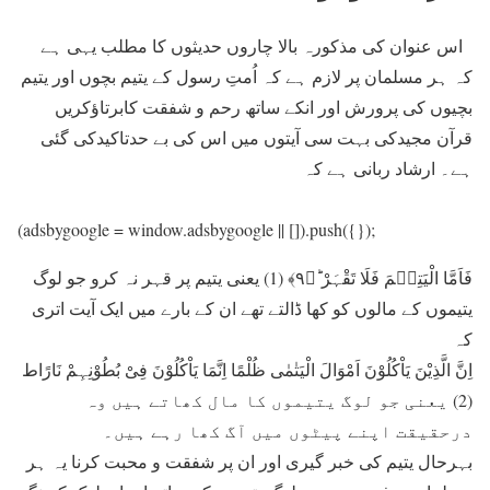
اس عنوان کی مذکورہ بالا چاروں حدیثوں کا مطلب یہی ہے
کہ ہر مسلمان پر لازم ہے کہ اُمتِ رسول کے یتیم بچوں اور یتیم
بچیوں کی پرورش اور انکے ساتھ رحم و شفقت کابرتاؤکریں
قرآن مجیدکی بہت سی آیتوں میں اس کی بے حدتاکیدکی گئی
ہے۔ ارشاد ربانی ہے کہ
(adsbygoogle = window.adsbygoogle || []).push({});
فَاَمَّا الْیَتِیۡمَ فَلَا تَقْہَرْ ؕ﴿۹﴾ (1) یعنی یتیم پر قہر نہ کرو جو لوگ
یتیموں کے مالوں کو کھا ڈالتے تھے ان کے بارے میں ایک آیت اتری
کہ
اِنَّ الَّذِیْنَ یَاْکُلُوْنَ اَمْوَالَ الْیَتٰمٰی ظُلْمًا اِنَّمَا یَاْکُلُوْنَ فِیْ بُطُوْنِہِمْ نَارًاط
(2) یعنی جو لوگ یتیموں کا مال کھاتے ہیں وہ
درحقیقت اپنے پیٹوں میں آگ کھا رہے ہیں۔
بہرحال یتیم کی خبر گیری اور ان پر شفقت و محبت کرنا یہ ہر