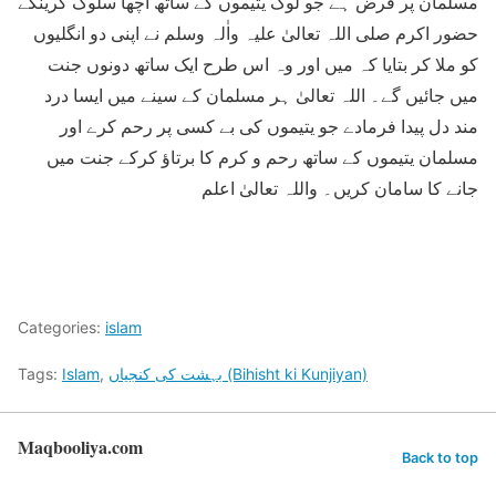
مسلمان پر فرض ہے جو لوگ یتیموں کے ساتھ اچھا سلوک کرینگے
حضور اکرم صلی اللہ تعالیٰ علیہ واٰلہ وسلم نے اپنی دو انگلیوں
کو ملا کر بتایا کہ میں اور وہ اس طرح ایک ساتھ دونوں جنت
میں جائیں گے۔ اللہ تعالیٰ ہر مسلمان کے سینے میں ایسا درد
مند دل پیدا فرمادے جو یتیموں کی بے کسی پر رحم کرے اور
مسلمان یتیموں کے ساتھ رحم و کرم کا برتاؤ کرکے جنت میں
جانے کا سامان کریں۔ واللہ تعالیٰ اعلم
Categories:
islam
بہشت کی کنجیاں (Bihisht ki Kunjiyan)
,
Islam
Tags:
Maqbooliya.com
Back to top