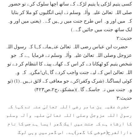
کسی یتیم لڑکی یا یتیم لڑکے کے ساتھ اچھا سلوک کرے تو حضور
صلی اللہ تعالیٰ علیہ واٰلہ وسلم نے اپنی انگلیوں کو ملا کر بتایا
کہ میں اور وہ اس طرح جنت میں رہیں گے۔ (یعنی میں اور وہ
ایک ساتھ جنت میں جائیں گے۔)
حدیث:۲
حضرت ابن عباس رضی اللہ تعالیٰ عنہمانے کہا کہ رسول اللہ
عزوجل وصلی اللہ تعالیٰ علیہ واٰلہ وسلم نے فرمایا ہے کہ جو
شخص یتیم کو ٹھکانا دے کر اس کے کھانے پینے کا انتظام کر دے تو
اللہ تعالیٰ اس کے لیے جنت واجب کردے گاہاں!مگریہ کہ وہ
کوئی ایساگناہ(شرک وکفر)کرے جو معافی کے لائق نہیں۔(1) (تو
وہ جنت میں نہ جاسکے گا۔)(مشکوٰۃ،ج۲،ص۴۲۳)
حدیث:۳
حضرت عقبہ بن عامر رضی اللہ تعالیٰ عنہ نے کہا کہ
رسول اللہ عزوجل وصلی اللہ تعالیٰ علیہ واٰلہ وسلم
کا ارشاد ہے کہ جنت میں ایک گھر ایسا ہے جس کا نام
دارالفرح(خوشی کا گھر)ہے۔ اس گھرمیں وہی لوگ