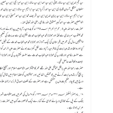
سید نجم الدین ابن سید سالار ثانی ابن سید احمد ابن سید سالار ابن سید میرانجی ابن سیدمعین
سلطان مشکل آسان قندہاری ابن سیداحمد زکریا ابن سید ابراہیم سپہ سالار ابن سید برہان الدی
سید ابراہیم سپہ سالار ابن سید برہان الدین ابن سیدشریف محمدابن سید احمد حسینی ابن سی
الواصلین حضرت سید احمدکبیرمعشوق اللہ رفاعی رضی اللہ تعالیٰ عنہ ۔
حضرت رحمۃ اللہ علیہ ۵؍محرم الحرام ۱۲۹۵؁ھ کو بلدہ حیدرا
محمدیعقوب سرہندی سے فقہ اور مولانا محمد عبدالوہاب محدث نقشبندی سے حدیث کی تعلیم 
۲۵پچیس سال کی عمر میں قبرستان کی ایک آواز اور مولانا محمدعبدالوہاب محدث کے فی
کیا او روعظ ورشد وہدایت کی خاطر حیدرآباد سے نکل کھڑے ہوئے حضرت علیہ الرحمہ کو اپن
سے سلسلہ رفاعیہ اور قادریہ کی مولانا عبدالوہاب محدث سے سلسلہ نقشبندیہ کی اور مولانا ا
بیعت وخلافت حاصل تھی ۔
حضرت رحمۃ اللہ علیہ بالکل متوکل علی اللہ تھے عمر کا بیشتر حصہ اشاعت اسلام اور تبلیغ اح
پر پہنچ کر رشدو ہدایت کرنے میں جو محنتیں اٹھائیں اور سینکڑوں کو حلقہ اسلام میں شامل 
درج ہیں جو چار ضخیم جلدوں پر مشتمل ہے اور حضرت کے خلف اصدق فرزند ارجمند علاّمہ ڈا
ہے۔
۱۸؍ماہ صفرالمظفر ۱۳۶۱؁ھ م ۱۹۴۲؁ء کو ۶۷سال کی
جنگ کے پل کے محاذی دریائے موسیٰ کے کنار ے ایک خوبصورت گنبد میں حضرت رحمۃ ال
عرس ہوتا ہے ۔