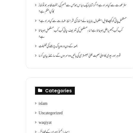
سترِ عورت سے کیا مراد ہے؟اگر اتنا باریک لباس ہو جس سے جسم کی رنگت ظاہر ہو تو نماز
کا کیا حکم ہے؟
مستعمل پانی کو کیسے قابلِ استعمال بنایا جائے؟ نماز کی شرائط ،طہارت سے کیا مراد ہے؟
کب کب تیمم باطل ہو جاتا ہے؟ ماءِ مستعمل کی تعریف ،پانی کب کب مستعمل ہو جاتا
ہے؟
جمعہ کے دن درود پاک پڑھنے کی فضیلت
شوہر اور بیوی کا اپنی صحبت یعنی ہمبستری کی باتیں دوسروں کے سامنے بیان کرنا
Categories
islam
Uncategorized
waqiyat
اسماءالحسنٰی اور ان کے فضائل