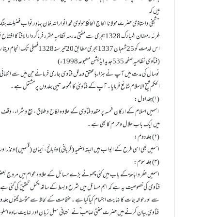
ہیں کہ
’’ شیخی واستاذی حضرت مولانا الحاج الحافظ مولوی محمد انوار اللہ خان بہادر نواب فضیلت جنگ 
غرئہ رمضان المبارک 1328ہجری سے مفتی مدرسہ نظامیہ مقرر فرماکر دارالا
اس خدمت کو 25شعبان 1337ہجری مطابق 20تیر سنہ1328فصلی تک انجام دیتا رہا ‘‘۔
(فتاوی نظامیہ صفحہ 535جدید ایڈیشن مطبوعہ1998ء)
نوسال کی مدت میں آپ نے ہزارہا محقق ومدلل فتاوی جاری فرمائے جن میں سے انتہائی 
الحکم شیخ الاسلام شائع فرمایا ۔ آپ کے فتاویٰ کا مجموعہ تین جلدوں پر مشتمل ہے ۔
(۱)جلداول:
اسمیں اسلام کے ارکان خمسہ پر متعدد فتاوی کے علاوہ نکاح وطلاق ،بیع وشراء، وقف وہب
میں ایک باب حلال وحرام کا بھی ہے ۔
(۲) جلددوم:
اسمیں بھی اسی طرح کے ابواب ہیں البتہ اضحیہ (قربانی) وذبائح، اَیمان (قسمیں) ونذر ا
(۳) جلد سوم:
اسمیں حظر واباحۃ کے باب میں کئی چھوٹے بڑے مسائل کے علاوہ عوام میں مروج بعض 
فتاوی کی خصوصیت یہ ہے کہ اہم مسائل میں شرح وبسط کے ساتھ مکمل تحقیق کی گئی ہے اور
ںہے اور حوالہ جات کا نہایت اہتمام کیاگیا ہے ۔ ضخامت کے لحاظ سے متوسط تینوں جلدو
فتاویٰ بیان کرنے میں حضرت مفتی صاحب ؒنے انتہائی سہل زبان اور نہایت سادہ اسلوب