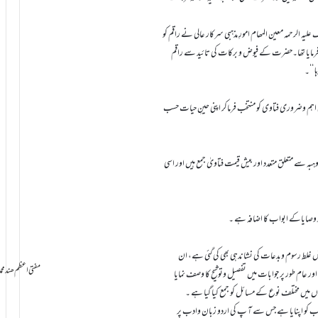
علیہ الرحمہ معین المھام امورِ مذہبی سرکار عالی نے راقم کو
فتا کا افتتاح فرمایا تھا۔حضرت کے فیوض و برکات کی تائید سے راقم
اہم وضروری فتاوی کو منتخب فرماکر اپنی حینِ حیات حسب
ہ سے متعلق متعدد اور بیش قیمت فتاویٰ جمع ہیں اور اسی
ور وصایاکے ابواب کا اضافہ ہے ۔
غلط رسوم وبدعات کی نشاندہی بھی کی گئی ہے، ان
سامانِ بخشش ti Azam Hind Muhammad Mustafa Raza
 عام طور پر جوابات میں تفصیل وتوشیح کا وصف نمایا
ں میں مختلف نوع کے مسائل کو جمع کیا گیا ہے ۔
 کو اپنایا ہے جس سے آ پ کی اردو زبان وادب پر