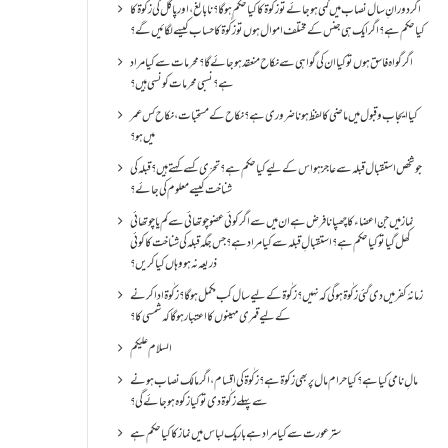
اگر دورانِ سال نصاب میں کمی ہو جائے تو زکٰوۃ کا کیا حکم ہو گا؟ نا بالغ ، اور پاگل کی زکٰوۃ کا
کیا حکم ہے؟ اگر ایک ہی جنس کے مختلف اموال ہوں تو زکٰوۃ کا حساب کیسے لگائیں گے؟
اگر گواہ فاسق ہوں تو کیا ان کی گواہی سے نکاح منعقد ہو جائے گا؟ محرمات سے کیا مراد
ہے؟ نسبی محرمات کونسی ہیں؟
کیا ایجاب و قبول میں ماضی کا لفظ ہونا ضروری ہے؟ نکاح کے مستحبات، نکاح کس عمر
میں ہو؟
جو شخص استقبال قبلہ سے عاجز ہو اس کے لیے کیا حکم ہے؟ تحرّی کسے کہتے ہیں؟ قبلہ کی
شناخت کیسے معلوم کی جائے؟
نماز میں جن اعضاء کا چھپانا فرض ہے ان میں سے اگر کوئی عضو چوتھائی سے کم یا چوتھائی
کھل گیا تو کیا حکم ہے؟استقبالِ قبلہ سے کیا مراد ہے؟جس جگہ قبلہ کی شناخت کا کوئی
ذریعہ نہ ہو وہاں کیا کریں؟
زمانۂ کفر میں دی گئی زکٰوۃ ہو گی کہ نہیں؟زکٰوۃ کے لیے سال کب مکمل ہو گا؟زکٰوۃ ادا کرنے
کے لیے قمری مہینوں کا اعتبار ہو گا کہ شمسی کا؟
السلام علیکم
مالِ نامی کیا ہے؟ کیا حرام مال پر بھی زکوۃ ہے؟ زکٰوۃ کی اقسام ،اگر مالک نصاب ہونے
سے پہلے زکٰوۃ دی تو کیا زکوه ہو جائےگی؟
ستر عورت سے کیا مراد ہے باریک لباس میں نماز کا کیا حکم ہے