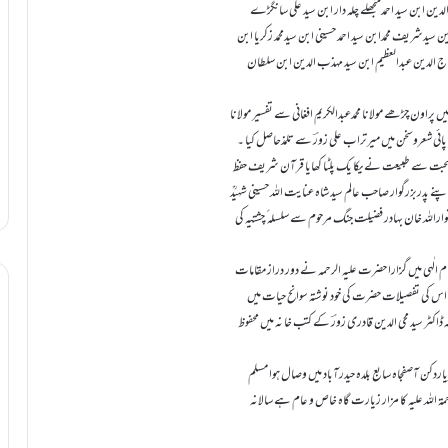
 الدین ابن سید احمدمنجھلے چلہ دار ابن سید علی سانگڑے
ن سیدشریف محمدابن سید احمد حسینی ابن سیدمحمد زکریا ابن
د تاج الدین عبدالعظیم ابن سید مہذب الدین ابن سلطان
ٓباد میں پیداہوئے اور یہیں پراون چڑھے مولانا محمدعبدالکریم افغانی سے تفسیر مولانا
پائی شعروسخن میں میرتراب علی زورؔ سے تلمذحاصل کیا ۔
ض صحبت سے طبیعت نے یکا یک پلٹا کھایا قرآن شریف حفظ
ے پدربزرگوار صاحب عالم سید شاہ عنایت اللہ حسینی شہیدؒ
نواراللہ خان بہادر فضیلت جنگ مرحوم سے سلسلہ ٔ چشتیہ کی
کام الٰہی میں گزارا حضرت علیہ الرحمہ نے دور دراز مقامات
کیا اس کی تفصیلات حضرت کی خود نوشتہ سوانح حیات میں
کٹر سید محی الدین قادری زورؔ کے کتب خا نہ میں محفوظ
 عمرمیں بعہدحکومت شہریاردکن آصفجاہ سابع بلدہ حیدرآباد میں وصال ہوا مسلم
لہ علیہ کا مزار زیارت گاہ خاص و عام ہے سالانہ