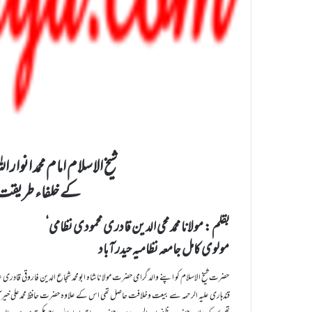
شیخ الاسلام امام محمد انوار ال
کے خلفاء طریقت
بقلم : مولانا محمد محی الدین قادری محمودی نظامی‘
مولوی کامل جامعہ نظامیہ حیدرآباد
حضرت شیخ الاسلام کو اپنے والد گرامی حضرت مولانا شاہ ابومحمد شجاع الدین فاروقی قادری ع
قندہاری علیہ الرحمہ سے بیعت وخلافت حاصل تھی اس کے علاوہ حضرت حافظ محمدعلی خیرآب