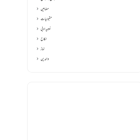
مضامین
مقبولیات
نعتیہ ادبی
نکاح
نماز
والدین