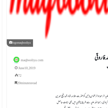
logomaqbooliya
لہ فاروقی
maqbooliya.com
June 10, 2019
72
20 minutes read
لیہ الرحمۃ والرضوان (جن کوحضرت علامہ شاہ محمدرفیع الدین
ادی رحمۃاللہ علیہ سے طریقہ چشتیہ میں بھی بیعت حاصل