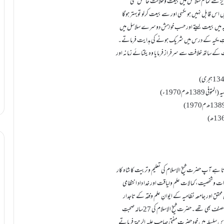
عزیز سے تما م سلاسل میں بیعت وخلافت حاصل تھی
 اس قابل نہیں ہوںکسی اور سے بیعت کرلو توبہتر ہوگا
ادریہ میں بیعت لیتے اور حسب خواہش دوسرے سلاسل میں
اتِ مکیہ کے درس میں شریک ہونے کی ہدایت فرماتے۔
ے ساتھ خلافت سے سرفراز فرمایا وہ یکتائے زمانہ اور
تا ہے آپ حضرت شیخ الاسلام کی تعلیم وتربیت کا شاہ کار
ت وشخصیت، کمالات علم ولیاقت اور خدا داد انتظامی
 محقق اور جامعہ نظامیہ کے ایوانِ علم وفقہ کے تاجدار
تھے ۔ آپ ایک باکمال عالمِ دین اور کہنہ مشق خطیب ہونے کے علاوہ کئی کتابوں کے مصنف بھی تھے۔حضرت شیخ الاسلام کی 27سالہ صحبتِ
ا اس سلسلہ میں خود حضرت مفتی صاحب علیہ الرحمۃ فرماتے