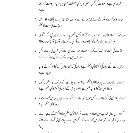
ضروری ہے؟اعتکاف کی کتنی قسمیں ہیں؟کیا معتکف مسجد میں خرید و فروخت کر سکتا
ہے؟
جان بوجھ کر روزہ ٹوڑنے اور جماع کرنے سے صرف قضاء لازم ہے یا کفارہ بھی؟ قضا
روزے کی نیت کا حکم
روزہ ٹوڑنے کا کیا کفارہ ہے؟روزے کا کفارہ کس شخص پر ہے؟ مسافر بعد صبح کے ضحویٰ
کبریٰ سے پہلے وطن کو آیا اور روزے کی نیت کر لی پھر توڑ دیا تو کیا کفارہ ہو گا؟
روزے کی نیت کا وقت کب تک ہوتا ہے؟ روزے کی نیت کس طرح کی جائے؟ کن
صورتوں میں روزہ چھوڑنے کی اجازت ہے؟
رہن رکھے گئے زیور کی زکٰوۃ کا کیا حکم ہے؟زیور کی گذشتہ سالوں کی زکٰوۃ ادا کرنے کا کیا
طریقہ ہے؟
پہننے والے زیورات پر زکٰوۃ کا کیا حکم ہے؟ سونے چاندی کے برتنوں کا استعمال کرنا
کیسا؟ جہیز کی زکٰوۃ کا کیا حکم ہے؟ اور بیوی کے زیور کی زکٰوۃ کا کیا حکم ہے؟
سونے چاندی کی زکٰوۃ کا حساب کس طرح لگایا جائے؟ اگر سونے یا چاندی میں کھوٹ ہو تو
زکٰوۃ کا کیا حکم ہے؟
اگر دورانِ سال نصاب میں اضافہ ہو جائے تو زکوۃ کا کیا حکم ہو گا؟ زکٰوۃ کے لیے سونے
،چاندی کا نصاب شریعت میں کتنا ہے؟ کیا زکٰوۃ میں سونے چاندی کی قیمت دے سکتے
ہیں؟