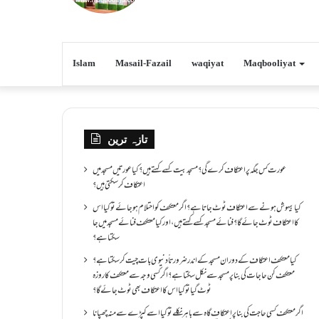
Islam
Masail-Fazail
waqiyat
Maqbooliyat
تازہ ترین
عورت کس جگہ پر اعتکاف کرے گی؟مسجد بیت کسے کہتے ہیں؟کیا عورتیں مسجد میں
اعتکاف کر سکتی ہیں؟
کیا بیہوش ہونے سے اعتکاف ٹوٹ جاتا ہے؟ اگر معتکف کو احتلام ہو جائے تو کیا اس
کا اعتکاف ٹوٹ جائے گا؟فنائے مسجد کسے کہتے ہیں ، اور کیا معتکف فنائے مسجد میں جا
سکتا ہے؟
کیا معتکف اعتکاف کے دوران مسجد کے اندر ضرورتاً دنیوی بات چیت کر سکتا ہے؟
معتکف کن حاجات کی بنا پر مسجد سے نکل سکتا ہے؟ اگر کسی وجہ سے معتکف کا روزہ
ٹوٹ گیا تو کیا اس کا اعتکاف بھی ٹوٹ جائے گا؟
اگر معتکف کسی حاجت کی بنا پر اعتکاف گاہ سے باہر نکلے تو کیا اسے کپڑے سے منہ چھپانا