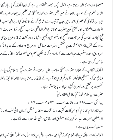
مضبوط قدرت کا اظہار ہوتا ہے بقول ایک مبصر حقیقت یہ ہے کہ ان فتاوی کو بار بار طبع 
میں ان فتاویٰ کو عصری انداز میں جدید ترتیب سے شائع کرنے کا فیصلہ کیا ۔ چنانچہ حسبِ قر
المعارف العثمانیہ اور محقق کبیرحضرت مولانا ابوبکر الھاشمی صاحب مصحح دائرۃ المعارف ا
شیخ الجامعہ نظامیہ کی مراجعت وتصحیح اور خصوصی دلچسپی، شبانہ روز محنت شاقہ و عرق ری
سائز کے تقریبا573صفحات پر مشتمل، فہرست مسائل اور مراجع ومصادر کے جد
سرورق وعمدہ آفسیٹ طباعت سے آراستہ ہوکر شائقین علم وفن خصوصاً فقہ وافتاء کے م
حاصل کررہی ہے ۔
فتاوی نظامیہ کے علاوہ حضرت مفتی صاحب علیہ الرحمۃ نے حضرت شیخ الاسلام کی حیات وتج
و مانع تذکرہ ’’مطلع الانوار‘‘ بھی رقم فرمایا جو ا
شخصیت پر تحقیق وریسرچ کیلئے بنیاد بنایا جاسکتا ہے۔
حضرت سیدغلام محمدزعمؔ رفاعی القادری ؒ
پیدائش ۱۲۹۵؁ھ ۔ وفات ۱۳۶۱؁ھ م۱۹۴۲؁ء
الواصلین حضرت سیداحمدکبیر شاہ معشوق اللہ رفاعی رضی اللہ عنہ، سے ملتا ہے۔
سلسلۂ نسب یو ں ہے:
ابوالبرکات حافظ سیدشاہ غلام محمد زعمؔ ابن صاحب عالم سیدشاہ عنایت اللہ حسینی شہیدابن