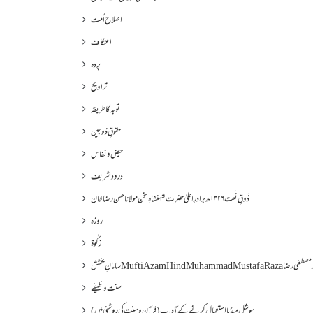
اصلاح اُمت
اعتکاف
پردہ
تراویح
توبہ کا طریقہ
حقوقِ ذوجین
حیض و نفاس
درود شریف
ذَوقِ نَعت ۱۳۲۶ھ برادرِ اعلیٰ حضرت شہنشاہِ سخن مولانا حسن رضا خان
روزہ
زکٰوۃ
Muf مفتی اعظم ھند محمد مصطفیٰ رضا
سنت وظیفے
سوشل میڈیا استعمال کرنے کے آداب (قرآن و سنت کی روشنی میں)