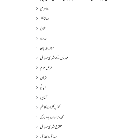
شاعری
صدقۂ فطر
طلاق
عدت
عقائد کا بیان
عورتوں کے شرعی مسائل
فرض علوم
قُرآنِ
قربانی
کتابیں
کفریہ کلمات کا علم
گلدستۂ احادیثِ مبارکہ
متفرق شرعی مسائل
مسائل و فضائل