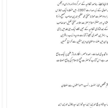
ہوناچاہیئے۔ جامعہ نظامیہ کے سرکردہ ذمہ داران و مجلس
اشاعۃالعلوم کے عہدیداران نے میرِ مجلس حضرت مولانا مفتی محمد عظیم الدین صاحب مدظلہ العالی کے زیر صدارت 1997ء میں منعقدہ ایک اجلاس
ارداد حضرت مولانا مفتی محمد عظیم الدین صاحب مصحح دائرۃ
لعثمانیہ اور مفکر اسلام حضرت علامہ مفتی خلیل احمدصاحب
زی کے بعد فتاوی نظامیہ کے تین حصے ایک ہی جلد میں بڑی
ید انڈکس، بہترین عصری کمپیوٹر کتابت و دیدہ زیب ریگزین
یدان میں علماء و مفتیان دین متین سے خراج تحسین
دیدی خدمات، عہد وعصر ، افکار و ماثر علمی پر ایک جامع
ٓپ کے 29سالہ مشاہدہ ومطالعہ کا نچوڑ و خلاصہ ہے اس کتاب کو حضرت شیخ الاسلام کی جامع الصفات
سیدشاہ غلام محمدنام‘ ابوالبرکات کنیت ، سانگڑے سلطان مشکل آسان ثانی لقب اور زعمؔ تخلص تھا، سلسلہ ء نسب ۳۲ واسطوں سے سلطان
 سیدشاہ بدیع الدین ابن سیدمحمدابن سید جلال الدین ابن