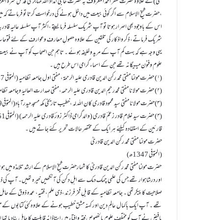
تھی)کے علاوہ حضرت ظفر احمد المعروف بہ حضرت حاجی امداد اللہ مہاجر مکی قدس سرہ ال
،حضرت شیخ الاسلام سے اگر کوئی بیعت میں داخل ہونے کی درخواست کرتا تو فرماتے کہ میں
اس کے باوجود بھی اصرار ہوتا تو آپ شریک سلسلہ فرمالیتے ،اکثر آپ سلسلہ عالیہ ق
شریک فرماتے، ذکر واذکار کی تلقین کے علاوہ حصولِ معارف وعوارف کے لئے فتوح
یہی وجہ ہے کہ بہت کم آپ کے مرید وخلیفہ ہوئے ۔ تاہم جن اصحاب کو آپ نے بیعت ک
علوم وفنون میںیگانہ تھے جن کے اسماء گرامی اس طرح ہیں ۔
(۱) حضرت مولنا مفتی محمد رکن الدین قادری علیہ الرحمۃ، مفتی اول جامعہ نظامیہ (المتوفی 1347ہجری)
(۲) حضرت مولانا مفتی محمدرحیم الدین قادری علیہ الرحمہ،مفتی صدارت العالیۂ وجامعہ نظامیہ (المتوفی 1389ھ م1970ء)
(۳)حضرت مولانا مفتی سید محمود قادری کان اللہ لہ ،خطیب تاریخی مکہ مسجد حیدرآباد(المتوفی1389ھ م1970)
(۴) حضرت سید غلام قادر زعمؔ قادری (والدگرامی ڈاکٹر زورؔ قادری علیہ الرحمہ) (المتوفی1361ھ)
قارئین کے استفادہ کیلئے ہر ایک کے مختصر حالات تحریر کئے جاتے ہیں ۔
حضرت مولنا مفتی محمد رکن الدین قادریؒ
(المتوفی 1347ھ)
حضرت مولنا مفتی محمد رکن الدین قادریؒ کا شمارحضرت شیخ الاسلام کے ارشد تلامذہ میں ہو
اور درشاہوار تھے جس کی علمی چمک دمک سے اہلِ دکن کی آنکھیں خیرہ تھیں۔ آپ کی ذا
صلاحیت کا پیکر تھی ۔ جامعہ نظامیہ کے قابلِ فخر فرزند ،ذی علم، فقیہ، عمدہ ذوق کے حامل
بافیض نے آپ کو مختلف علوم بالخصوص فقہ وافتاء میں استاذانہ قابلیت کا حامل بنادیا تھ