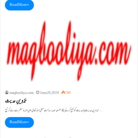
Read More »
maqbooliya.com
June 29, 2019
749
تَدْوِینِ حدیث
تدوین حدیث(حدیث کو جمع کرنے)کا سلسلہ عہدِ رسالت صلی اللہ تعالی علیہ والہ وسلم سے لے کر تبع…
Read More »