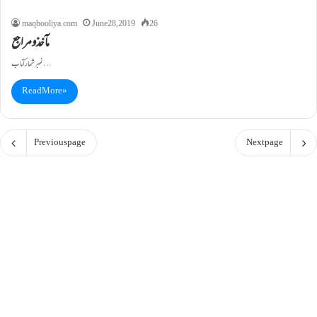
maqbooliya.com
June 28, 2019
26
مآخذومراجع
نمبرشمار کتاب …
Read More »
Previous page
Next page