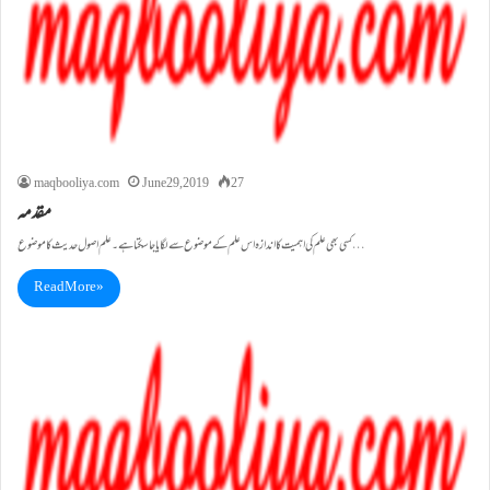
maqbooliya.com
June 29, 2019
27
مقدمہ
کسی بھی علم کی اہمیت کا اندازہ اس علم کے موضوع سے لگایاجاسکتاہے۔ علم اصول حدیث کا موضوع…
Read More »