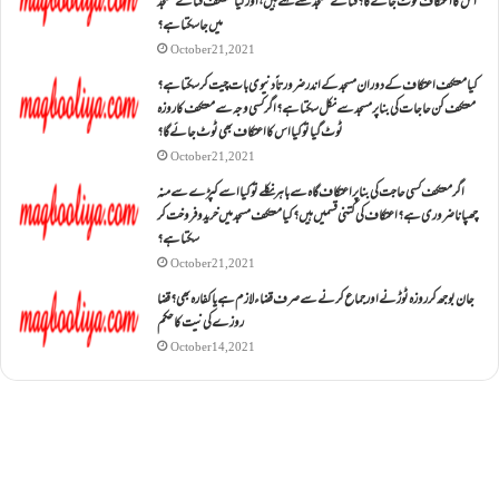
اس کا اعتکاف ٹوٹ جائے گا؟فنائے مسجد کسے کہتے ہیں ، اور کیا معتکف فنائے مسجد
میں جا سکتا ہے؟
October 21, 2021
کیا معتکف اعتکاف کے دوران مسجد کے اندر ضرورتاً دنیوی بات چیت کر سکتا ہے؟
معتکف کن حاجات کی بنا پر مسجد سے نکل سکتا ہے؟ اگر کسی وجہ سے معتکف کا روزہ
ٹوٹ گیا تو کیا اس کا اعتکاف بھی ٹوٹ جائے گا؟
October 21, 2021
اگر معتکف کسی حاجت کی بنا پر اعتکاف گاہ سے باہر نکلے تو کیا اسے کپڑے سے منہ
چھپانا ضروری ہے؟اعتکاف کی کتنی قسمیں ہیں؟کیا معتکف مسجد میں خرید و فروخت کر
سکتا ہے؟
October 21, 2021
جان بوجھ کر روزہ ٹوڑنے اور جماع کرنے سے صرف قضاء لازم ہے یا کفارہ بھی؟ قضا
روزے کی نیت کا حکم
October 14, 2021