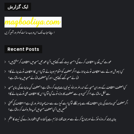
ایک گزارش
اپنے احباب تک اس ویب سائٹ کو ضرور شئیر کریں
Recent Posts
عورت کس جگہ پر اعتکاف کرے گی؟مسجد بیت کسے کہتے ہیں؟کیا عورتیں مسجد میں اعتکاف کر سکتی ہیں؟
کیا بیہوش ہونے سے اعتکاف ٹوٹ جاتا ہے؟ اگر معتکف کو احتلام ہو جائے تو کیا اس کا اعتکاف ٹوٹ جائے گا؟
فنائے مسجد کسے کہتے ہیں ، اور کیا معتکف فنائے مسجد میں جا سکتا ہے؟
کیا معتکف اعتکاف کے دوران مسجد کے اندر ضرورتاً دنیوی بات چیت کر سکتا ہے؟معتکف کن حاجات کی بنا پر مسجد
سے نکل سکتا ہے؟ اگر کسی وجہ سے معتکف کا روزہ ٹوٹ گیا تو کیا اس کا اعتکاف بھی ٹوٹ جائے گا؟
اگر معتکف کسی حاجت کی بنا پر اعتکاف گاہ سے باہر نکلے تو کیا اسے کپڑے سے منہ چھپانا ضروری ہے؟اعتکاف کی کتنی
قسمیں ہیں؟کیا معتکف مسجد میں خرید و فروخت کر سکتا ہے؟
جان بوجھ کر روزہ ٹوڑنے اور جماع کرنے سے صرف قضاء لازم ہے یا کفارہ بھی؟ قضا روزے کی نیت کا حکم