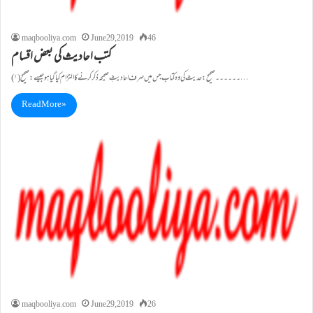
maqbooliya.com
June 29, 2019
46
کتب احادیث کی بعض اقسام
(۱)۔۔۔۔۔۔صحیح: حدیث کی وہ کتاب جس میں صرف احادیثِ صحیحہ ذکر کرنے کا التزام کیا گیا ہوجیسے: صحیح…
Read More »
maqbooliya.com
June 29, 2019
26