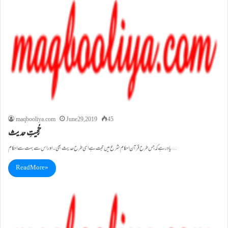
maqbooliya.com
June 29, 2019
45
حُجِّیتِ حدیث
یاد رہے کہ جس طرح قرآن احکامِ شرع میں حجت ہے اسی طرح حدیث بھی۔اور اس سے بہت سے احکامِ…
Read More »