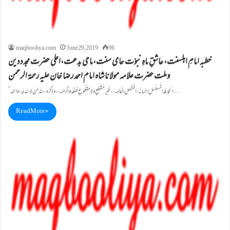
maqbooliya.com
June 29, 2019
96
خطبہ امامِ اہلِسنت، عاشقِ ماہِ نبوّت حامی سنت،ماحی بدعت،اعلی حضرت مجدددین
وملت حضرت علامہ مولاناشاہ امام احمد رضا خان علیہ رحمۃ الرحمن
” اَلْحَمْدُ لِلّٰہِ الْمُسَلْسَلِ اِحْسَانُہ، اَلْمُتَّصِلِ اِنْعَامُہ،، غَیْرِ مُنْقَطِعٍ وَلَا مَقْطُوْعٍ فَضْلُہٗ وَاِکْرَامُہ،، وَذِکْرُہ، سَنَدُ مَنْ لَا سَنَدَ لَہٗ، وَاِسْمُہ،…
Read More »