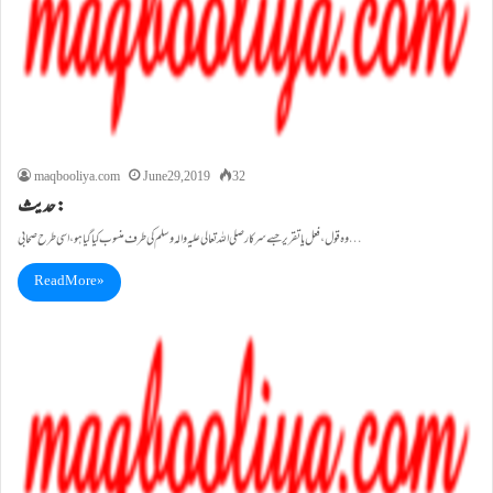
maqbooliya.com
June 29, 2019
32
حدیث:
وہ قول، فعل یا تقریر جسے سرکارصلی اللہ تعالی علیہ والہ وسلم کی طرف منسوب کیاگیاہو، اسی طرح صحابی…
Read More »