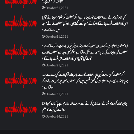
اعتکاف کر سکتی ہیں؟
October 21, 2021
کیا بیہوش ہونے سے اعتکاف ٹوٹ جاتا ہے؟ اگر معتکف کو احتلام ہو جائے تو کیا
اس کا اعتکاف ٹوٹ جائے گا؟فنائے مسجد کسے کہتے ہیں ، اور کیا معتکف فنائے مسجد
میں جا سکتا ہے؟
October 21, 2021
کیا معتکف اعتکاف کے دوران مسجد کے اندر ضرورتاً دنیوی بات چیت کر سکتا ہے؟
معتکف کن حاجات کی بنا پر مسجد سے نکل سکتا ہے؟ اگر کسی وجہ سے معتکف کا روزہ
ٹوٹ گیا تو کیا اس کا اعتکاف بھی ٹوٹ جائے گا؟
October 21, 2021
اگر معتکف کسی حاجت کی بنا پر اعتکاف گاہ سے باہر نکلے تو کیا اسے کپڑے سے منہ
چھپانا ضروری ہے؟اعتکاف کی کتنی قسمیں ہیں؟کیا معتکف مسجد میں خرید و فروخت کر
سکتا ہے؟
October 21, 2021
جان بوجھ کر روزہ ٹوڑنے اور جماع کرنے سے صرف قضاء لازم ہے یا کفارہ بھی؟ قضا
روزے کی نیت کا حکم
October 14, 2021