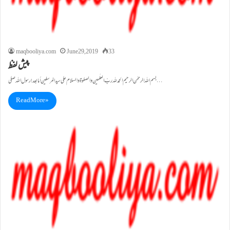
maqbooliya.com
June 29, 2019
33
پیش لفظ
بسم اللہ الرحمٰن الرحیم الحمد للہ ربّ العلٰمین والصلوۃ والسلام علی سید المرسلین أما بعد! رسول اللہ صلی…
Read More »