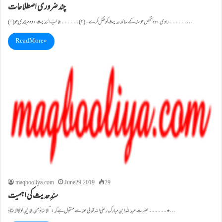
چند ضروری اصطلاحات
(۱)۔۔۔۔۔۔راوی: وہ شخص جو سند کے ساتھ حدیث کو نقل کرے۔ (۲)۔۔۔۔۔۔طالبُ الحدیث: وہ مبتدی جو…
Read More »
maqbooliya.com
June 29, 2019
29
سندِحدیث کی اہمیت
٭۔۔۔۔۔۔حضرت عبد اللہ ابن مبارک رضی اللہ تعالی عنہ سے منقول ہے کہ : ”الِاسْنَادُ مِنَ الدِّیْنِ لَوْ لَا الِاسْنَادُ…