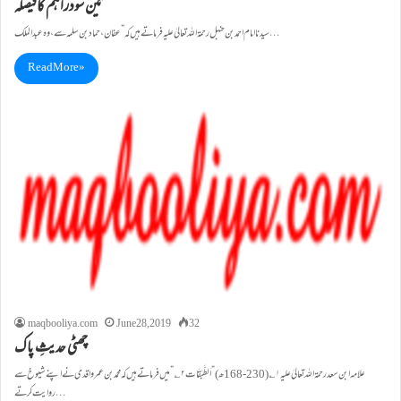
تین سودراہم کافیصلہ
سیدناامام احمد بن حنبل رحمۃ اللہ تعالیٰ علیہ فرماتے ہیں کہ”عفان، حماد بن سلمہ سے ، وہ عبدالملک…
Read More »
maqbooliya.com
June 28, 2019
32
چھٹی حدیثِ پاک
روایت کرتے…