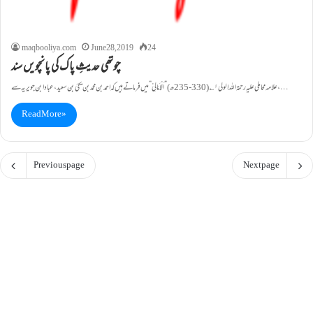
maqbooliya.com
June 28, 2019
24
چوتھی حدیثِ پاک کی پانچویں سند
علامہ محاملی علیہ رحمۃاللہ الولی۱؎(330-235ھ) ”اَلْاَمَالِیْ”میں فرماتے ہیں کہ احمدبن محمدبن یحیٰ بن سعید،عباد ابن جویریہ سے ،…
Read More »
Previous page
Next page