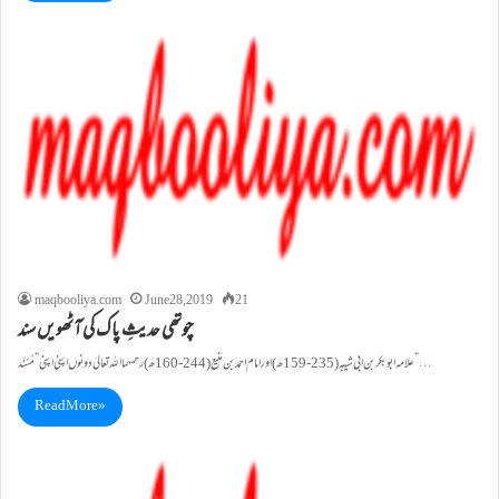
maqbooliya.com
June 28, 2019
21
چوتھی حدیثِ پاک کی آٹھویں سند
علامہ ابو بکر بن ابی شیبہ (235-159ھ) اورامام احمد بن مَنیع(244-160ھ) رحمہمااللہ تعالیٰ دو نوں اپنی اپنی” مُسْنَد ”…
Read More »