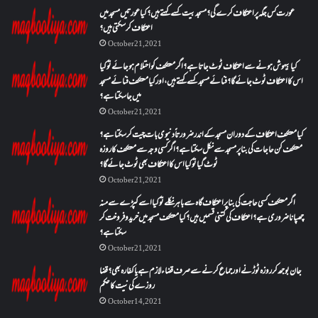
عورت کس جگہ پر اعتکاف کرے گی؟مسجد بیت کسے کہتے ہیں؟کیا عورتیں مسجد میں
اعتکاف کر سکتی ہیں؟
October 21, 2021
کیا بیہوش ہونے سے اعتکاف ٹوٹ جاتا ہے؟ اگر معتکف کو احتلام ہو جائے تو کیا
اس کا اعتکاف ٹوٹ جائے گا؟فنائے مسجد کسے کہتے ہیں ، اور کیا معتکف فنائے مسجد
میں جا سکتا ہے؟
October 21, 2021
کیا معتکف اعتکاف کے دوران مسجد کے اندر ضرورتاً دنیوی بات چیت کر سکتا ہے؟
معتکف کن حاجات کی بنا پر مسجد سے نکل سکتا ہے؟ اگر کسی وجہ سے معتکف کا روزہ
ٹوٹ گیا تو کیا اس کا اعتکاف بھی ٹوٹ جائے گا؟
October 21, 2021
اگر معتکف کسی حاجت کی بنا پر اعتکاف گاہ سے باہر نکلے تو کیا اسے کپڑے سے منہ
چھپانا ضروری ہے؟اعتکاف کی کتنی قسمیں ہیں؟کیا معتکف مسجد میں خرید و فروخت کر
سکتا ہے؟
October 21, 2021
جان بوجھ کر روزہ ٹوڑنے اور جماع کرنے سے صرف قضاء لازم ہے یا کفارہ بھی؟ قضا
روزے کی نیت کا حکم
October 14, 2021