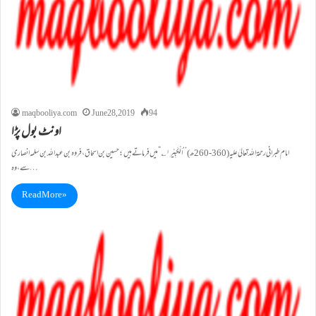
maqbooliya.com
June 28, 2019
94
اونٹ بول پڑا
سے،وہ…
Read More »