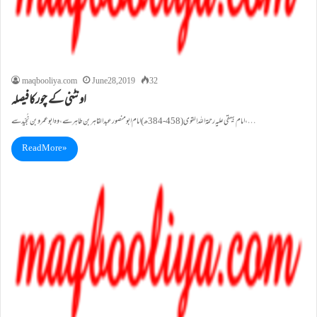
maqbooliya.com
June 28, 2019
32
اونٹنی کے چورکافیصلہ
امام بیہقی علیہ رحمۃ اللہ القوی (458-384ھ)امام ابو منصور عبد القاہربن طاہر سے،وہ ابو عمر و بن نُجَیْدسے ،…
Read More »