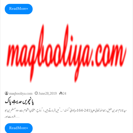
Read More »
maqbooliya.com
June 28, 2019
24
پانچویں حدیثِ پاک
بکرہ سے اور…
Read More »