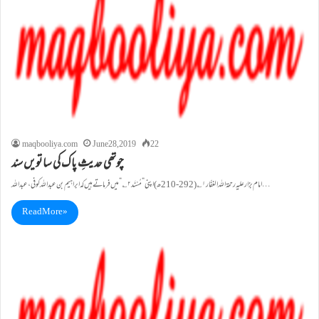
maqbooliya.com
June 28, 2019
22
چوتھی حدیثِ پاک کی ساتویں سند
امام بزار علیہ رحمۃاللہ الغفّار ۱؎(292-210ھ)اپنی ” مُسْنَد۲؎” میں فرماتے ہیں کہ ابراہیم بن عبداللہ کوفی ، عبداللہ…
Read More »