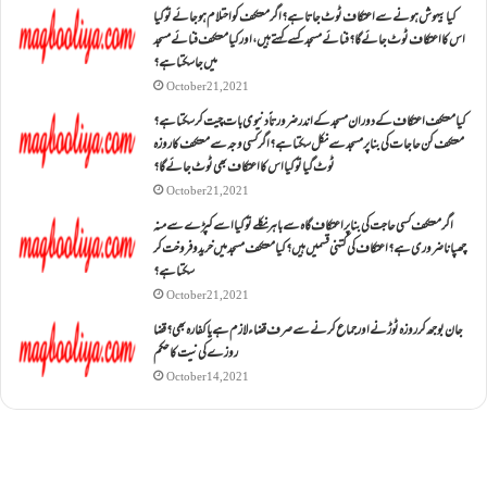
کیا بیہوش ہونے سے اعتکاف ٹوٹ جاتا ہے؟ اگر معتکف کو احتلام ہو جائے تو کیا
اس کا اعتکاف ٹوٹ جائے گا؟فنائے مسجد کسے کہتے ہیں ، اور کیا معتکف فنائے مسجد
میں جا سکتا ہے؟
October 21, 2021
کیا معتکف اعتکاف کے دوران مسجد کے اندر ضرورتاً دنیوی بات چیت کر سکتا ہے؟
معتکف کن حاجات کی بنا پر مسجد سے نکل سکتا ہے؟ اگر کسی وجہ سے معتکف کا روزہ
ٹوٹ گیا تو کیا اس کا اعتکاف بھی ٹوٹ جائے گا؟
October 21, 2021
اگر معتکف کسی حاجت کی بنا پر اعتکاف گاہ سے باہر نکلے تو کیا اسے کپڑے سے منہ
چھپانا ضروری ہے؟اعتکاف کی کتنی قسمیں ہیں؟کیا معتکف مسجد میں خرید و فروخت کر
سکتا ہے؟
October 21, 2021
جان بوجھ کر روزہ ٹوڑنے اور جماع کرنے سے صرف قضاء لازم ہے یا کفارہ بھی؟ قضا
روزے کی نیت کا حکم
October 14, 2021