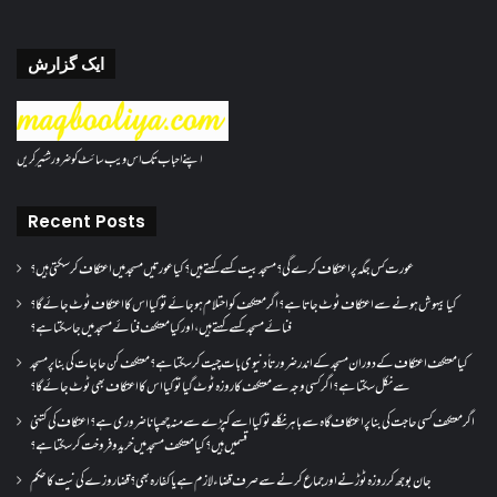
ایک گزارش
اپنے احباب تک اس ویب سائٹ کو ضرور شئیر کریں
Recent Posts
عورت کس جگہ پر اعتکاف کرے گی؟مسجد بیت کسے کہتے ہیں؟کیا عورتیں مسجد میں اعتکاف کر سکتی ہیں؟
کیا بیہوش ہونے سے اعتکاف ٹوٹ جاتا ہے؟ اگر معتکف کو احتلام ہو جائے تو کیا اس کا اعتکاف ٹوٹ جائے گا؟
فنائے مسجد کسے کہتے ہیں ، اور کیا معتکف فنائے مسجد میں جا سکتا ہے؟
کیا معتکف اعتکاف کے دوران مسجد کے اندر ضرورتاً دنیوی بات چیت کر سکتا ہے؟معتکف کن حاجات کی بنا پر مسجد
سے نکل سکتا ہے؟ اگر کسی وجہ سے معتکف کا روزہ ٹوٹ گیا تو کیا اس کا اعتکاف بھی ٹوٹ جائے گا؟
اگر معتکف کسی حاجت کی بنا پر اعتکاف گاہ سے باہر نکلے تو کیا اسے کپڑے سے منہ چھپانا ضروری ہے؟اعتکاف کی کتنی
قسمیں ہیں؟کیا معتکف مسجد میں خرید و فروخت کر سکتا ہے؟
جان بوجھ کر روزہ ٹوڑنے اور جماع کرنے سے صرف قضاء لازم ہے یا کفارہ بھی؟ قضا روزے کی نیت کا حکم