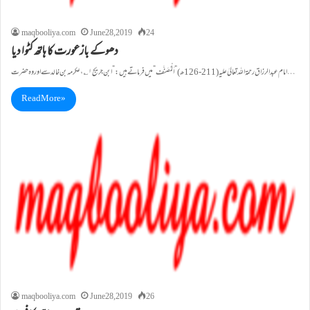
maqbooliya.com
June 28, 2019
24
دھوکے بازعورت کا ہاتھ کٹوا دیا
امام عبدالرزاق رحمۃ اللہ تعالیٰ علیہ (211-126ھ)”اَلْمُصَنَّف”میں فرماتے ہیں:”ابن جریج ۱؎، عکرمہ بن خالد سے اور وہ حضرت…
Read More »
maqbooliya.com
June 28, 2019
26