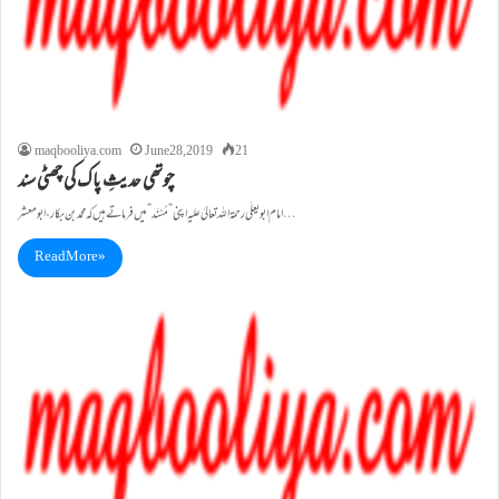
maqbooliya.com
June 28, 2019
21
چوتھی حدیثِ پاک کی چھٹی سند
امام ابویعلٰی رحمۃ اللہ تعالیٰ علیہ اپنی” مُسْنَد” میں فرماتے ہیں کہ محمد بن بکار ، ابو معشر…
Read More »