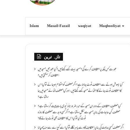
Islam
Masail-Fazail
waqiyat
Maqbooliyat
تازہ ترین
عورت کس جگہ پر اعتکاف کرے گی؟مسجد بیت کسے کہتے ہیں؟کیا عورتیں مسجد میں
اعتکاف کر سکتی ہیں؟
کیا بیہوش ہونے سے اعتکاف ٹوٹ جاتا ہے؟ اگر معتکف کو احتلام ہو جائے تو کیا اس
کا اعتکاف ٹوٹ جائے گا؟فنائے مسجد کسے کہتے ہیں ، اور کیا معتکف فنائے مسجد میں جا
سکتا ہے؟
کیا معتکف اعتکاف کے دوران مسجد کے اندر ضرورتاً دنیوی بات چیت کر سکتا ہے؟
معتکف کن حاجات کی بنا پر مسجد سے نکل سکتا ہے؟ اگر کسی وجہ سے معتکف کا روزہ
ٹوٹ گیا تو کیا اس کا اعتکاف بھی ٹوٹ جائے گا؟
اگر معتکف کسی حاجت کی بنا پر اعتکاف گاہ سے باہر نکلے تو کیا اسے کپڑے سے منہ چھپانا