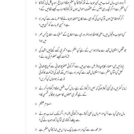
اگر دورانِ سال نصاب میں کمی ہو جائے تو زکٰوۃ کا کیا حکم ہو گا؟ نا بالغ ، اور پاگل کی زکٰوۃ کا
کیا حکم ہے؟ اگر ایک ہی جنس کے مختلف اموال ہوں تو زکٰوۃ کا حساب کیسے لگائیں گے؟
اگر گواہ فاسق ہوں تو کیا ان کی گواہی سے نکاح منعقد ہو جائے گا؟ محرمات سے کیا مراد
ہے؟ نسبی محرمات کونسی ہیں؟
کیا ایجاب و قبول میں ماضی کا لفظ ہونا ضروری ہے؟ نکاح کے مستحبات، نکاح کس عمر
میں ہو؟
جو شخص استقبال قبلہ سے عاجز ہو اس کے لیے کیا حکم ہے؟ تحرّی کسے کہتے ہیں؟ قبلہ کی
شناخت کیسے معلوم کی جائے؟
نماز میں جن اعضاء کا چھپانا فرض ہے ان میں سے اگر کوئی عضو چوتھائی سے کم یا چوتھائی
کھل گیا تو کیا حکم ہے؟استقبالِ قبلہ سے کیا مراد ہے؟جس جگہ قبلہ کی شناخت کا کوئی
ذریعہ نہ ہو وہاں کیا کریں؟
زمانۂ کفر میں دی گئی زکٰوۃ ہو گی کہ نہیں؟زکٰوۃ کے لیے سال کب مکمل ہو گا؟زکٰوۃ ادا کرنے
کے لیے قمری مہینوں کا اعتبار ہو گا کہ شمسی کا؟
السلام علیکم
مالِ نامی کیا ہے؟ کیا حرام مال پر بھی زکوۃ ہے؟ زکٰوۃ کی اقسام ،اگر مالک نصاب ہونے
سے پہلے زکٰوۃ دی تو کیا زکوه ہو جائےگی؟
ستر عورت سے کیا مراد ہے باریک لباس میں نماز کا کیا حکم ہے