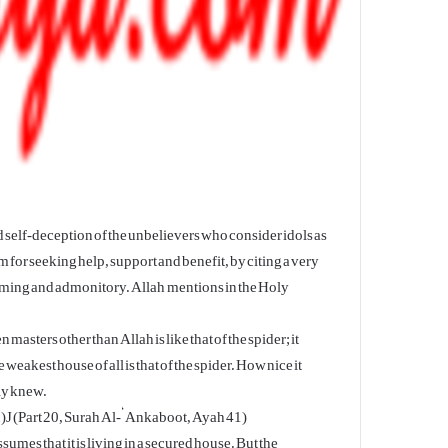
 self-deception of the unbelievers who consider idols as
hem for seeking help, support and benefit, by citing a very
rming and admonitory. Allah mentions in the Holy
asters other than Allah is like that of the spider; it
weakest house of all is that of the spider. How nice it
ly knew.
J (Part 20, Surah Al-‘ Ankaboot, Ayah 41)
umes that it is living in a secured house. But the