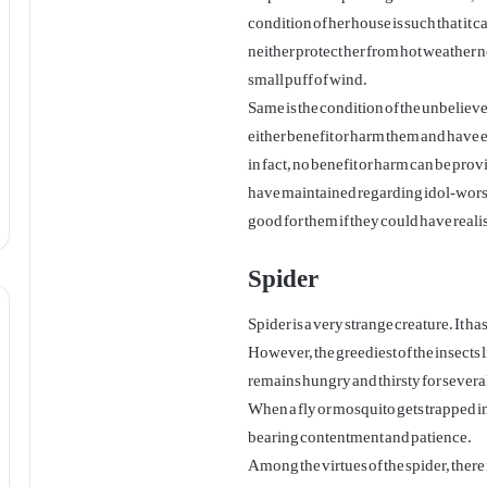
condition of her house is such that it c
neither protect her from hot weather n
small puff of wind.
Same is the condition of the unbeliever
either benefit or harm them and have e
in fact, no benefit or harm can be provi
have maintained regarding idol-worsh
good for them if they could have realis
Spider
Spider is a very strange creature. It has
However, the greediest of the insects l
remains hungry and thirsty for several
When a fly or mosquito gets trapped in 
bearing contentment and patience.
Among the virtues of the spider, there 