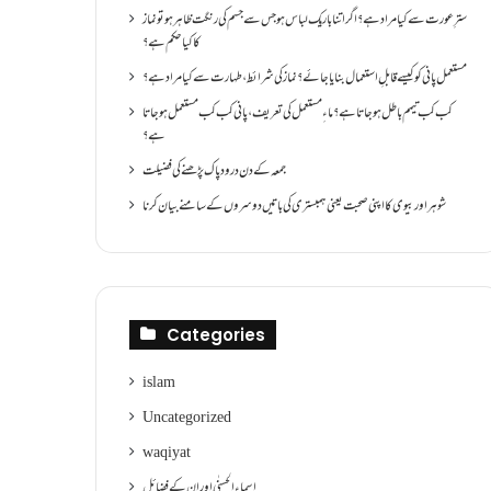
سترِ عورت سے کیا مراد ہے؟اگر اتنا باریک لباس ہو جس سے جسم کی رنگت ظاہر ہو تو نماز
کا کیا حکم ہے؟
مستعمل پانی کو کیسے قابلِ استعمال بنایا جائے؟ نماز کی شرائط ،طہارت سے کیا مراد ہے؟
کب کب تیمم باطل ہو جاتا ہے؟ ماءِ مستعمل کی تعریف ،پانی کب کب مستعمل ہو جاتا
ہے؟
جمعہ کے دن درود پاک پڑھنے کی فضیلت
شوہر اور بیوی کا اپنی صحبت یعنی ہمبستری کی باتیں دوسروں کے سامنے بیان کرنا
Categories
islam
Uncategorized
waqiyat
اسماءالحسنٰی اور ان کے فضائل