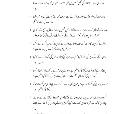
ضروری ہے؟اعتکاف کی کتنی قسمیں ہیں؟کیا معتکف مسجد میں خرید و فروخت کر سکتا
ہے؟
جان بوجھ کر روزہ ٹوڑنے اور جماع کرنے سے صرف قضاء لازم ہے یا کفارہ بھی؟ قضا
روزے کی نیت کا حکم
روزہ ٹوڑنے کا کیا کفارہ ہے؟روزے کا کفارہ کس شخص پر ہے؟ مسافر بعد صبح کے ضحویٰ
کبریٰ سے پہلے وطن کو آیا اور روزے کی نیت کر لی پھر توڑ دیا تو کیا کفارہ ہو گا؟
روزے کی نیت کا وقت کب تک ہوتا ہے؟ روزے کی نیت کس طرح کی جائے؟ کن
صورتوں میں روزہ چھوڑنے کی اجازت ہے؟
رہن رکھے گئے زیور کی زکٰوۃ کا کیا حکم ہے؟زیور کی گذشتہ سالوں کی زکٰوۃ ادا کرنے کا کیا
طریقہ ہے؟
پہننے والے زیورات پر زکٰوۃ کا کیا حکم ہے؟ سونے چاندی کے برتنوں کا استعمال کرنا
کیسا؟ جہیز کی زکٰوۃ کا کیا حکم ہے؟ اور بیوی کے زیور کی زکٰوۃ کا کیا حکم ہے؟
سونے چاندی کی زکٰوۃ کا حساب کس طرح لگایا جائے؟ اگر سونے یا چاندی میں کھوٹ ہو تو
زکٰوۃ کا کیا حکم ہے؟
اگر دورانِ سال نصاب میں اضافہ ہو جائے تو زکوۃ کا کیا حکم ہو گا؟ زکٰوۃ کے لیے سونے
،چاندی کا نصاب شریعت میں کتنا ہے؟ کیا زکٰوۃ میں سونے چاندی کی قیمت دے سکتے
ہیں؟