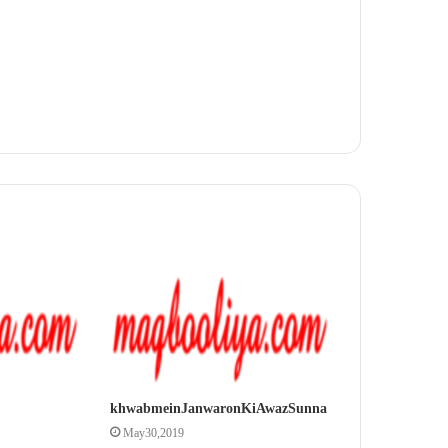
khwab mein Janwaron Ki Awaz Sunna
May 30, 2019