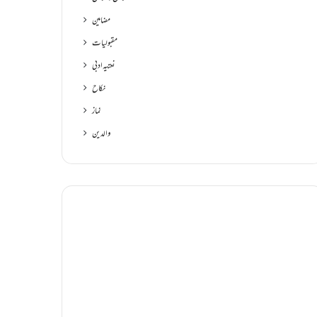
مضامین
مقبولیات
نعتیہ ادبی
نکاح
نماز
والدین