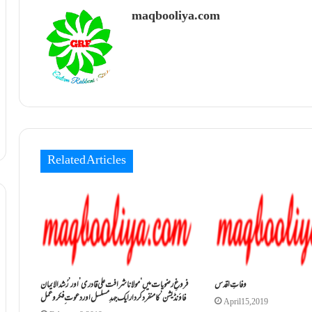
maqbooliya.com
Related Articles
وفاتِ اقدس
فروغِ رضویات میں ‘مولانا شرافت علی قادری’ اور’ رُشد الایمان
فاؤنڈیشن’ کامنفرد کردار ایک جہدِ مسلسل اوردعوت ِ فکروعمل
April 15, 2019