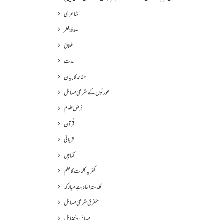
شاعری
صدقۂ فطر
طلاق
عدت
عقائد کا بیان
عورتوں کے شرعی مسائل
فرض علوم
قُرآنِ
قربانی
کتابیں
کفریہ کلمات کا علم
گلدستۂ احادیثِ مبارکہ
متفرق شرعی مسائل
مسائل و فضائل