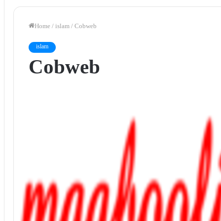
Home
/
islam
/
Cobweb
islam
Cobweb