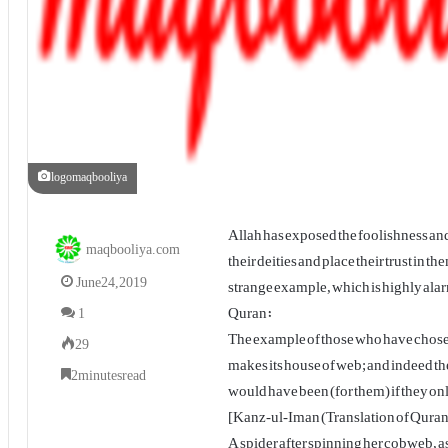
logomaqbooliya
Allah has exposed the foolishness and
maqbooliya.com
their deities and place their trust in t
June 24, 2019
strange example, which is highly ala
Quran:
1
The example of those who have chosen m
29
makes its house of web; and indeed the 
2 minutes read
would have been (for them) if they on
[Kanz-ul-Iman (Translation of Quran)
A spider after spinning her cobweb, ass