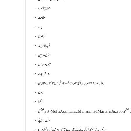
اصلاح اُمت
اعتکاف
پردہ
تراویح
توبہ کا طریقہ
حقوقِ ذوجین
حیض و نفاس
درود شریف
ذَوقِ نَعت ۱۳۲۶ھ برادرِ اعلیٰ حضرت شہنشاہِ سخن مولانا حسن رضا خان
روزہ
زکٰوۃ
Muf مفتی اعظم ھند محمد مصطفیٰ رضا
سنت وظیفے
سوشل میڈیا استعمال کرنے کے آداب (قرآن و سنت کی روشنی میں)