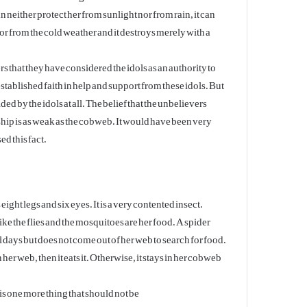
an neither protect her from sunlight nor from rain, it can
or from the cold weather and it destroys merely with a
s that they have considered the idols as an authority to
stablished faith in help and support from these idols. But
ded by the idols at all. The belief that the unbelievers
ip is as weak as the cobweb. It would have been very
ed this fact.
 eight legs and six eyes. It is a very contented insect.
ike the flies and the mosquitoes are her food. A spider
 days but does not come out of her web to search for food.
her web, then it eats it. Otherwise, it stays in her cobweb
is one more thing that should not be