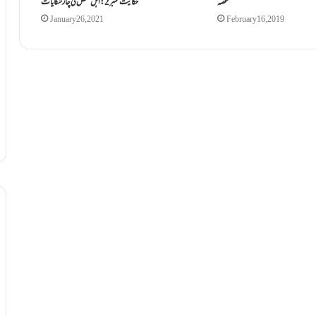
غصہ
حکایت نمبر2: اہل حَمص کی چارشکایات
January 26, 2021
February 16, 2019