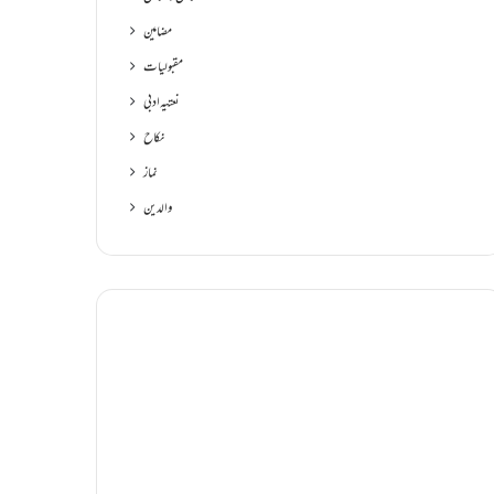
مضامین
مقبولیات
نعتیہ ادبی
نکاح
نماز
والدین