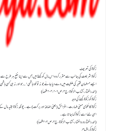
زکوٰۃ کی تعریف
ایسے مسلمان فقیر کی ملکیت میں دے دیا جائے جو نہ تو خود ہاشمی ۱؎ ہو اور نہ ہی کسی ہاشمی کا آزاد کردہ غلام ہو ۔
(الدرالمختار،کتاب الزکوٰۃ،ج۳،ص۲۰۴،۲۰۶ ملخصاً)
زکوٰۃ کو زکوٰۃ کہنے کی وجہ
اسی لئے اسے زکوٰۃ کہا جاتا ہے۔
(الدرالمختاروردالمحتار،کتاب الزکوٰۃ،ج۳،ص۲۰۳ملخصاً)
زکوٰۃ کی اقسام