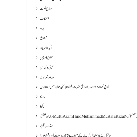
اصلاح اُمت
اعتکاف
پردہ
تراویح
توبہ کا طریقہ
حقوقِ ذوجین
حیض و نفاس
درود شریف
ذَوقِ نَعت ۱۳۲۶ھ برادرِ اعلیٰ حضرت شہنشاہِ سخن مولانا حسن رضا خان
روزہ
زکٰوۃ
Muf مفتی اعظم ھند محمد مصطفیٰ رضا
سنت وظیفے
سوشل میڈیا استعمال کرنے کے آداب (قرآن و سنت کی روشنی میں)