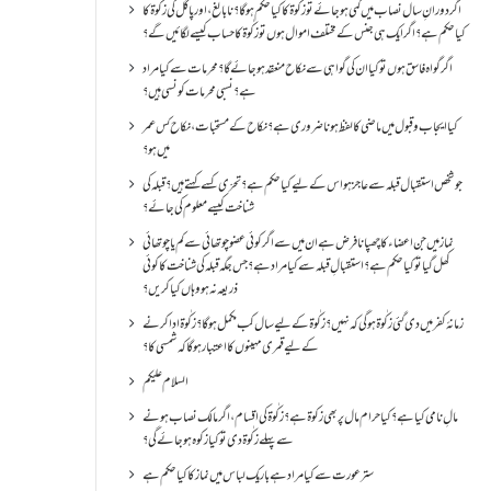
اگر دورانِ سال نصاب میں کمی ہو جائے تو زکٰوۃ کا کیا حکم ہو گا؟ نا بالغ ، اور پاگل کی زکٰوۃ کا
کیا حکم ہے؟ اگر ایک ہی جنس کے مختلف اموال ہوں تو زکٰوۃ کا حساب کیسے لگائیں گے؟
اگر گواہ فاسق ہوں تو کیا ان کی گواہی سے نکاح منعقد ہو جائے گا؟ محرمات سے کیا مراد
ہے؟ نسبی محرمات کونسی ہیں؟
کیا ایجاب و قبول میں ماضی کا لفظ ہونا ضروری ہے؟ نکاح کے مستحبات، نکاح کس عمر
میں ہو؟
جو شخص استقبال قبلہ سے عاجز ہو اس کے لیے کیا حکم ہے؟ تحرّی کسے کہتے ہیں؟ قبلہ کی
شناخت کیسے معلوم کی جائے؟
نماز میں جن اعضاء کا چھپانا فرض ہے ان میں سے اگر کوئی عضو چوتھائی سے کم یا چوتھائی
کھل گیا تو کیا حکم ہے؟استقبالِ قبلہ سے کیا مراد ہے؟جس جگہ قبلہ کی شناخت کا کوئی
ذریعہ نہ ہو وہاں کیا کریں؟
زمانۂ کفر میں دی گئی زکٰوۃ ہو گی کہ نہیں؟زکٰوۃ کے لیے سال کب مکمل ہو گا؟زکٰوۃ ادا کرنے
کے لیے قمری مہینوں کا اعتبار ہو گا کہ شمسی کا؟
السلام علیکم
مالِ نامی کیا ہے؟ کیا حرام مال پر بھی زکوۃ ہے؟ زکٰوۃ کی اقسام ،اگر مالک نصاب ہونے
سے پہلے زکٰوۃ دی تو کیا زکوه ہو جائےگی؟
ستر عورت سے کیا مراد ہے باریک لباس میں نماز کا کیا حکم ہے