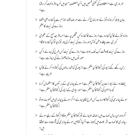
ضروری ہے؟اعتکاف کی کتنی قسمیں ہیں؟کیا معتکف مسجد میں خرید و فروخت کر سکتا
ہے؟
جان بوجھ کر روزہ ٹوڑنے اور جماع کرنے سے صرف قضاء لازم ہے یا کفارہ بھی؟ قضا
روزے کی نیت کا حکم
روزہ ٹوڑنے کا کیا کفارہ ہے؟روزے کا کفارہ کس شخص پر ہے؟ مسافر بعد صبح کے ضحویٰ
کبریٰ سے پہلے وطن کو آیا اور روزے کی نیت کر لی پھر توڑ دیا تو کیا کفارہ ہو گا؟
روزے کی نیت کا وقت کب تک ہوتا ہے؟ روزے کی نیت کس طرح کی جائے؟ کن
صورتوں میں روزہ چھوڑنے کی اجازت ہے؟
رہن رکھے گئے زیور کی زکٰوۃ کا کیا حکم ہے؟زیور کی گذشتہ سالوں کی زکٰوۃ ادا کرنے کا کیا
طریقہ ہے؟
پہننے والے زیورات پر زکٰوۃ کا کیا حکم ہے؟ سونے چاندی کے برتنوں کا استعمال کرنا
کیسا؟ جہیز کی زکٰوۃ کا کیا حکم ہے؟ اور بیوی کے زیور کی زکٰوۃ کا کیا حکم ہے؟
سونے چاندی کی زکٰوۃ کا حساب کس طرح لگایا جائے؟ اگر سونے یا چاندی میں کھوٹ ہو تو
زکٰوۃ کا کیا حکم ہے؟
اگر دورانِ سال نصاب میں اضافہ ہو جائے تو زکوۃ کا کیا حکم ہو گا؟ زکٰوۃ کے لیے سونے
،چاندی کا نصاب شریعت میں کتنا ہے؟ کیا زکٰوۃ میں سونے چاندی کی قیمت دے سکتے
ہیں؟