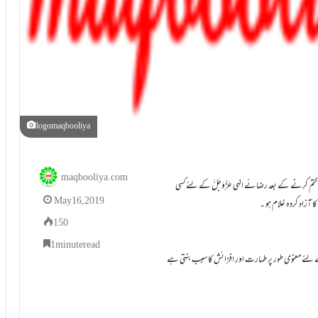
logomaqbooliya
maqbooliya.com
زکوٰۃ شریعت کی جانب سے مقرر کردہ اس مال کو کہتے ہیں جس سے اپنا نفع ہر طرح سے ختم کرنے کے بعد رضائے الہٰی عَزَّوَجَلَّ کے لئے کسی
May 16, 2019
150
1 minute read
زکوٰۃ کا لُغوی معنی طہارت ، افزائش (یعنی اضافہ اور برکت) ہے ۔ چونکہ زکوٰۃ بقیہ مال کے لئے معنوی طور پر طہارت اور افزائش کا سبب بنتی ہے