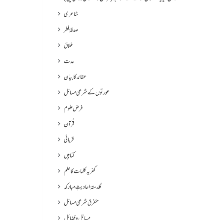
شاعری
صدقۂ فطر
طلاق
عدت
عقائد کا بیان
عورتوں کے شرعی مسائل
فرض علوم
قُرآنِ
قربانی
کتابیں
کفریہ کلمات کا علم
گلدستۂ احادیثِ مبارکہ
متفرق شرعی مسائل
مسائل و فضائل