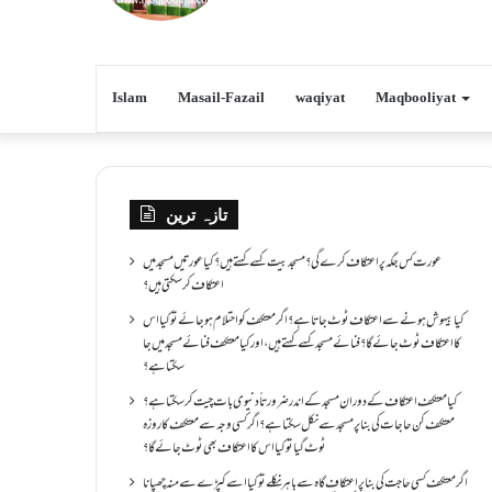
Islam
Masail-Fazail
waqiyat
Maqbooliyat
تازہ ترین
عورت کس جگہ پر اعتکاف کرے گی؟مسجد بیت کسے کہتے ہیں؟کیا عورتیں مسجد میں
اعتکاف کر سکتی ہیں؟
کیا بیہوش ہونے سے اعتکاف ٹوٹ جاتا ہے؟ اگر معتکف کو احتلام ہو جائے تو کیا اس
کا اعتکاف ٹوٹ جائے گا؟فنائے مسجد کسے کہتے ہیں ، اور کیا معتکف فنائے مسجد میں جا
سکتا ہے؟
کیا معتکف اعتکاف کے دوران مسجد کے اندر ضرورتاً دنیوی بات چیت کر سکتا ہے؟
معتکف کن حاجات کی بنا پر مسجد سے نکل سکتا ہے؟ اگر کسی وجہ سے معتکف کا روزہ
ٹوٹ گیا تو کیا اس کا اعتکاف بھی ٹوٹ جائے گا؟
اگر معتکف کسی حاجت کی بنا پر اعتکاف گاہ سے باہر نکلے تو کیا اسے کپڑے سے منہ چھپانا