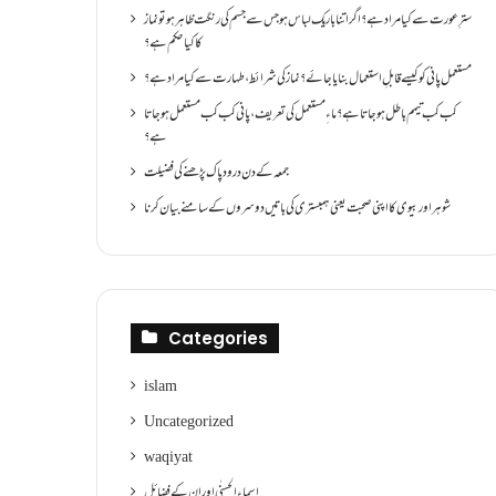
سترِ عورت سے کیا مراد ہے؟اگر اتنا باریک لباس ہو جس سے جسم کی رنگت ظاہر ہو تو نماز
کا کیا حکم ہے؟
مستعمل پانی کو کیسے قابلِ استعمال بنایا جائے؟ نماز کی شرائط ،طہارت سے کیا مراد ہے؟
کب کب تیمم باطل ہو جاتا ہے؟ ماءِ مستعمل کی تعریف ،پانی کب کب مستعمل ہو جاتا
ہے؟
جمعہ کے دن درود پاک پڑھنے کی فضیلت
شوہر اور بیوی کا اپنی صحبت یعنی ہمبستری کی باتیں دوسروں کے سامنے بیان کرنا
Categories
islam
Uncategorized
waqiyat
اسماءالحسنٰی اور ان کے فضائل