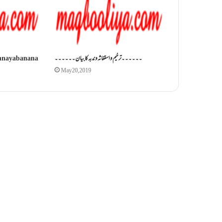
۔۔۔۔۔۔ترخیم واستغاثہ وندبہ کا بیان۔۔۔۔۔۔
hna ya banana
May 20, 2019