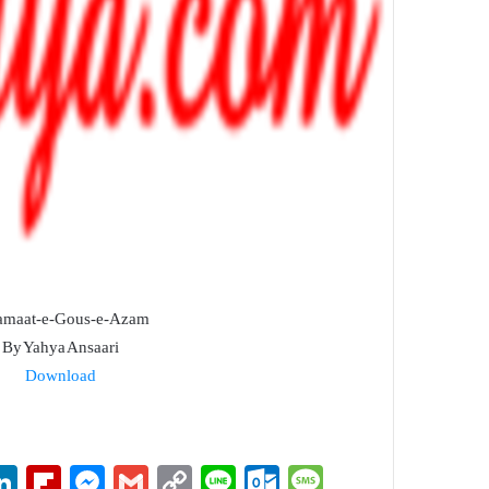
amaat-e-Gous-e-Azam
By Yahya Ansaari
Download
i
Li
Fl
M
G
C
Li
O
M