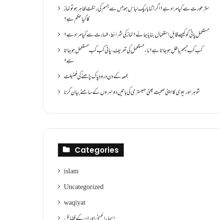
سترِ عورت سے کیا مراد ہے؟اگر اتنا باریک لباس ہو جس سے جسم کی رنگت ظاہر ہو تو نماز
کا کیا حکم ہے؟
مستعمل پانی کو کیسے قابلِ استعمال بنایا جائے؟ نماز کی شرائط ،طہارت سے کیا مراد ہے؟
کب کب تیمم باطل ہو جاتا ہے؟ ماءِ مستعمل کی تعریف ،پانی کب کب مستعمل ہو جاتا
ہے؟
جمعہ کے دن درود پاک پڑھنے کی فضیلت
شوہر اور بیوی کا اپنی صحبت یعنی ہمبستری کی باتیں دوسروں کے سامنے بیان کرنا
Categories
islam
Uncategorized
waqiyat
اسماءالحسنٰی اور ان کے فضائل