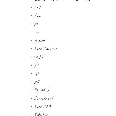
شاعری
صدقۂ فطر
طلاق
عدت
عقائد کا بیان
عورتوں کے شرعی مسائل
فرض علوم
قُرآنِ
قربانی
کتابیں
کفریہ کلمات کا علم
گلدستۂ احادیثِ مبارکہ
متفرق شرعی مسائل
مسائل و فضائل