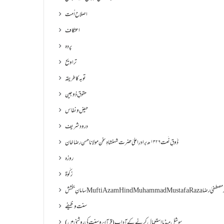
اصلاح اُمت
اعتکاف
پردہ
تراویح
توبہ کا طریقہ
حقوقِ ذوجین
حیض و نفاس
درود شریف
ذَوقِ نَعت ۱۳۲۶ھ برادرِ اعلیٰ حضرت شہنشاہِ سخن مولانا حسن رضا خان
روزہ
زکٰوۃ
Muf مفتی اعظم ھند محمد مصطفیٰ رضا
سنت وظیفے
سوشل میڈیا استعمال کرنے کے آداب (قرآن و سنت کی روشنی میں)