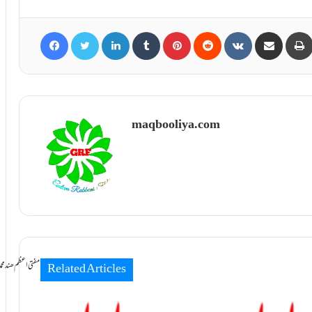
Facebook
Twitter
LinkedIn
Tumblr
Pinterest
Reddit
VKontakte
Share via Email
maqbooliya.com
سامانِ بخشش ti Azam Hind Muhammad Mustafa Raza
Related Articles