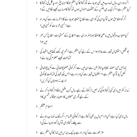
اگر دورانِ سال نصاب میں کمی ہو جائے تو زکٰوۃ کا کیا حکم ہو گا؟ نا بالغ ، اور پاگل کی زکٰوۃ کا
کیا حکم ہے؟ اگر ایک ہی جنس کے مختلف اموال ہوں تو زکٰوۃ کا حساب کیسے لگائیں گے؟
اگر گواہ فاسق ہوں تو کیا ان کی گواہی سے نکاح منعقد ہو جائے گا؟ محرمات سے کیا مراد
ہے؟ نسبی محرمات کونسی ہیں؟
کیا ایجاب و قبول میں ماضی کا لفظ ہونا ضروری ہے؟ نکاح کے مستحبات، نکاح کس عمر
میں ہو؟
جو شخص استقبال قبلہ سے عاجز ہو اس کے لیے کیا حکم ہے؟ تحرّی کسے کہتے ہیں؟ قبلہ کی
شناخت کیسے معلوم کی جائے؟
نماز میں جن اعضاء کا چھپانا فرض ہے ان میں سے اگر کوئی عضو چوتھائی سے کم یا چوتھائی
کھل گیا تو کیا حکم ہے؟استقبالِ قبلہ سے کیا مراد ہے؟جس جگہ قبلہ کی شناخت کا کوئی
ذریعہ نہ ہو وہاں کیا کریں؟
زمانۂ کفر میں دی گئی زکٰوۃ ہو گی کہ نہیں؟زکٰوۃ کے لیے سال کب مکمل ہو گا؟زکٰوۃ ادا کرنے
کے لیے قمری مہینوں کا اعتبار ہو گا کہ شمسی کا؟
السلام علیکم
مالِ نامی کیا ہے؟ کیا حرام مال پر بھی زکوۃ ہے؟ زکٰوۃ کی اقسام ،اگر مالک نصاب ہونے
سے پہلے زکٰوۃ دی تو کیا زکوه ہو جائےگی؟
ستر عورت سے کیا مراد ہے باریک لباس میں نماز کا کیا حکم ہے