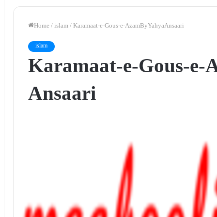
Home
/
islam
/
Karamaat-e-Gous-e-Azam By Yahya Ansaari
islam
Karamaat-e-Gous-e-A
Ansaari