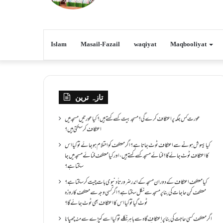
Islam
Masail-Fazail
waqiyat
Maqbooliyat
تازہ ترین
عورت کس جگہ پر اعتکاف کرے گی؟مسجد بیت کسے کہتے ہیں؟کیا عورتیں مسجد میں
اعتکاف کر سکتی ہیں؟
کیا بیہوش ہونے سے اعتکاف ٹوٹ جاتا ہے؟ اگر معتکف کو احتلام ہو جائے تو کیا اس
کا اعتکاف ٹوٹ جائے گا؟فنائے مسجد کسے کہتے ہیں ، اور کیا معتکف فنائے مسجد میں جا
سکتا ہے؟
کیا معتکف اعتکاف کے دوران مسجد کے اندر ضرورتاً دنیوی بات چیت کر سکتا ہے؟
معتکف کن حاجات کی بنا پر مسجد سے نکل سکتا ہے؟ اگر کسی وجہ سے معتکف کا روزہ
ٹوٹ گیا تو کیا اس کا اعتکاف بھی ٹوٹ جائے گا؟
اگر معتکف کسی حاجت کی بنا پر اعتکاف گاہ سے باہر نکلے تو کیا اسے کپڑے سے منہ چھپانا