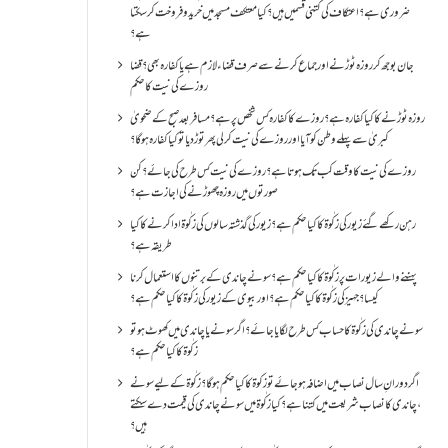
ضروری ہے؟اعتکاف کی کتنی قسمیں ہیں؟کیا معتکف مسجد میں خرید و فروخت کر سکتا
ہے؟
جان بوجھ کر روزہ ٹوڑنے اور جماع کرنے سے صرف قضاء لازم ہے یا کفارہ بھی؟ قضا
روزے کی نیت کا حکم
روزہ ٹوڑنے کا کیا کفارہ ہے؟روزے کا کفارہ کس شخص پر ہے؟ مسافر بعد صبح کے ضحویٰ
کبریٰ سے پہلے وطن کو آیا اور روزے کی نیت کر لی پھر توڑ دیا تو کیا کفارہ ہو گا؟
روزے کی نیت کا وقت کب تک ہوتا ہے؟ روزے کی نیت کس طرح کی جائے؟ کن
صورتوں میں روزہ چھوڑنے کی اجازت ہے؟
رہن رکھے گئے زیور کی زکٰوۃ کا کیا حکم ہے؟زیور کی گذشتہ سالوں کی زکٰوۃ ادا کرنے کا کیا
طریقہ ہے؟
پہننے والے زیورات پر زکٰوۃ کا کیا حکم ہے؟ سونے چاندی کے برتنوں کا استعمال کرنا
کیسا؟ جہیز کی زکٰوۃ کا کیا حکم ہے؟ اور بیوی کے زیور کی زکٰوۃ کا کیا حکم ہے؟
سونے چاندی کی زکٰوۃ کا حساب کس طرح لگایا جائے؟ اگر سونے یا چاندی میں کھوٹ ہو تو
زکٰوۃ کا کیا حکم ہے؟
اگر دورانِ سال نصاب میں اضافہ ہو جائے تو زکوۃ کا کیا حکم ہو گا؟ زکٰوۃ کے لیے سونے
،چاندی کا نصاب شریعت میں کتنا ہے؟ کیا زکٰوۃ میں سونے چاندی کی قیمت دے سکتے
ہیں؟