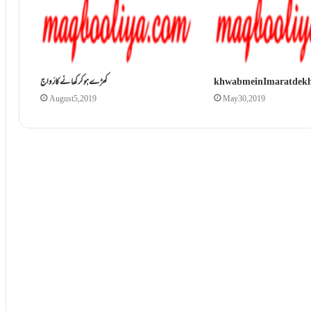
khwab mein Imarat dek
کھڑے ہو کر کھانے کا رَواج
August 5, 2019
May 30, 2019