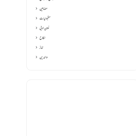
مضامین
مقبولیات
نعتیہ ادبی
نکاح
نماز
والدین