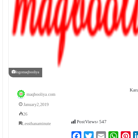
logomaqbooliya
Kar
maqbooliya.com
January 2, 2019
26
Post Views:
547
Less than a minute
Fa
T
E
W
P